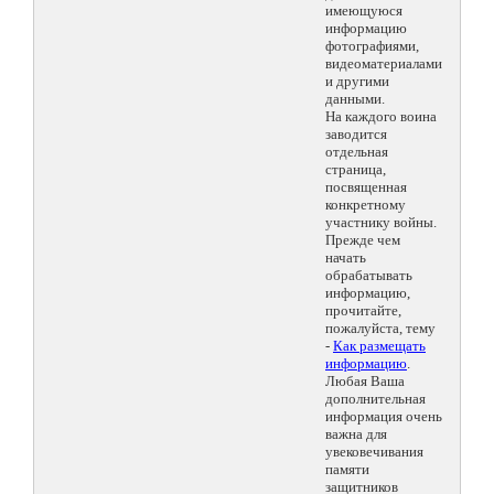
имеющуюся
информацию
фотографиями,
видеоматериалами
и другими
данными.
На каждого воина
заводится
отдельная
страница,
посвященная
конкретному
участнику войны.
Прежде чем
начать
обрабатывать
информацию,
прочитайте,
пожалуйста, тему
-
Как размещать
информацию
.
Любая Ваша
дополнительная
информация очень
важна для
увековечивания
памяти
защитников