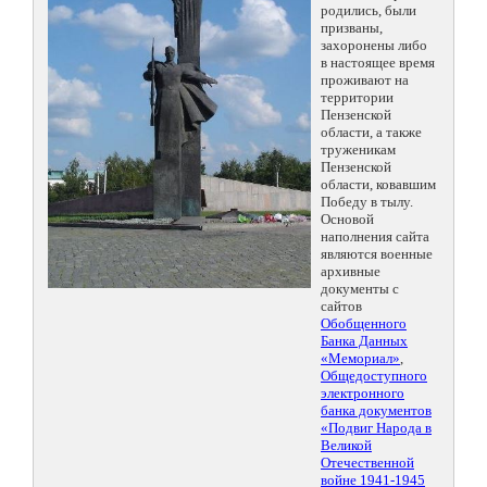
родились, были
призваны,
захоронены либо
в настоящее время
проживают на
территории
Пензенской
области, а также
труженикам
Пензенской
области, ковавшим
Победу в тылу.
Основой
наполнения сайта
являются военные
архивные
документы с
сайтов
Обобщенного
Банка Данных
«Мемориал»
,
Общедоступного
электронного
банка документов
«Подвиг Народа в
Великой
Отечественной
войне 1941-1945