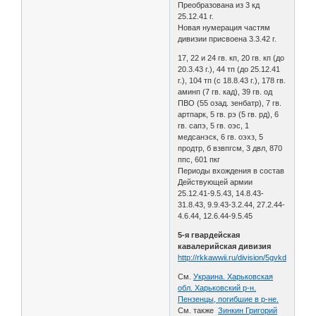
Преобразована из 3 кд
25.12.41 г.
Новая нумерация частям
дивизии присвоена 3.3.42 г.
17, 22 и 24 гв. кп, 20 гв. кп (до
20.3.43 г.), 44 тп (до 25.12.41
г.), 104 тп (с 18.8.43 г.), 178 гв.
аминп (7 гв. кад), 39 гв. од
ПВО (55 озад. зенбатр), 7 гв.
артпарк, 5 гв. рэ (5 гв. рд), 6
гв. сапэ, 5 гв. оэс, 1
медсанэск, 6 гв. оэхз, 5
продтр, б взвпгсм, 3 двл, 870
ппс, 601 пкг
Периоды вхождения в состав
Действующей армии
25.12.41-9.5.43, 14.8.43-
31.8.43, 9.9.43-3.2.44, 27.2.44-
4.6.44, 12.6.44-9.5.45
5-я гвардейская
кавалерийская дивизия
http://rkkawwii.ru/division/5gvkdf1
См.
Украина. Харьковская
обл. Харьковский р-н.
Пензенцы, погибшие в р-не.
См. также
Зинкин Григорий