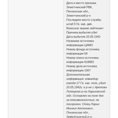
Дата и место призыва
Земетчинский РВК,
Пензенская обл.,
Земетчинский р-н
Последнее место службы
штаб 5 Гв. кав. див.
Воинское звание лейтенант
Причина выбытия убит
Дата выбытия 20.05.1942
Название источника
информации ЦАМО
Номер фонда источника
информации 58
Номер описи источника
информации 818883
Номер дела источника
информации 1067
Дополнительная
информация: командир
взвода 17 Гв. кав. полк, убит
20.05.1942г. в р-не с.Аретово
Липецкого р-на Харьковской
обл. Оставлен на поле боя
за невозможностью, не
похоронен. Отец Ларин
Михаил Антонович,
Пензенская обл.,
Земетчинский р-н,