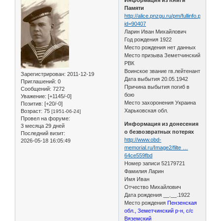
Памяти
http://alice.pnzgu.ru/pm/fullinfo.php?
id=90407
Ларин Иван Михайлович
Год рождения 1922
Место рождения нет данных
Место призыва Земетчинский
РВК
Воинское звание гв.лейтенант
Зарегистрирован
: 2011-12-19
Дата выбытия 20.05.1942
Приглашений:
0
Причина выбытия погиб в
Сообщений:
7272
бою
Уважение:
[+1145/-0]
Место захоронения Украина
Позитив:
[+20/-0]
Харьковская обл.
Возраст:
75
[1951-06-24]
Провел на форуме:
Информация из донесения
3 месяца 29 дней
о безвозвратных потерях
Последний визит:
http://www.obd-
2026-05-18 16:05:49
memorial.ru/Image2/filte …
64ce559fbd
Номер записи 52179721
Фамилия Ларин
Имя Иван
Отчество Михайлович
Дата рождения __.__.1922
Место рождения
Пензенская
обл., Земетчинский р-н, с/с
Вяземский