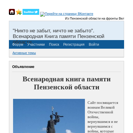
Из Пензенской области на фронты Великой Оте
"Никто не забыт, ничто не забыто".
Всенародная Книга памяти Пензенской
области.
Форум
Участники
Поиск
Регистрация
Войти
Активные темы
Объявление
Всенародная книга памяти
Пензенской области
Сайт посвящается
воинам Великой
Отечественной
войны,
вернувшимся и не
вернувшимся с
войны, которые