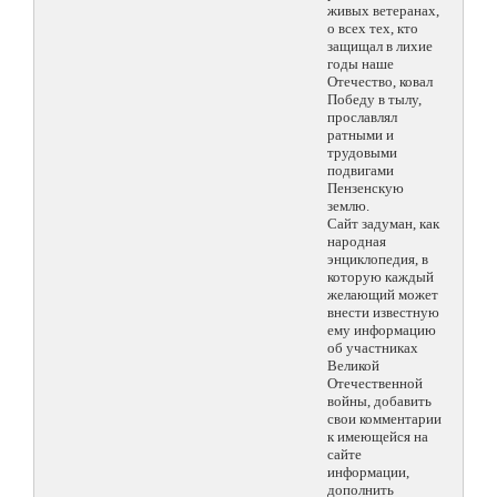
живых ветеранах,
о всех тех, кто
защищал в лихие
годы наше
Отечество, ковал
Победу в тылу,
прославлял
ратными и
трудовыми
подвигами
Пензенскую
землю.
Сайт задуман, как
народная
энциклопедия, в
которую каждый
желающий может
внести известную
ему информацию
об участниках
Великой
Отечественной
войны, добавить
свои комментарии
к имеющейся на
сайте
информации,
дополнить