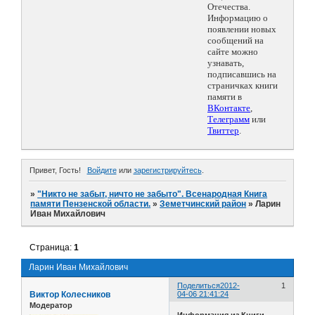
Отечества.
Информацию о
появлении новых
сообщений на
сайте можно
узнавать,
подписавшись на
страничках книги
памяти в
ВКонтакте
,
Телеграмм
или
Твиттер
.
Привет, Гость!
Войдите
или
зарегистрируйтесь
.
»
"Никто не забыт, ничто не забыто". Всенародная Книга
памяти Пензенской области.
»
Земетчинский район
»
Ларин
Иван Михайлович
Страница:
1
Ларин Иван Михайлович
Поделиться
2012-
1
Виктор Колесников
04-06 21:41:24
Модератор
Информация из Книги