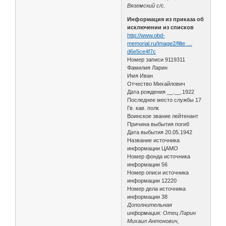
Вяземский с/с.
Информация из приказа об
исключении из списков
http://www.obd-
memorial.ru/Image2/filte …
d6e5ce4f7c
Номер записи 9119311
Фамилия Ларин
Имя Иван
Отчество Михайлович
Дата рождения __.__.1922
Последнее место службы 17
Гв. кав. полк
Воинское звание лейтенант
Причина выбытия погиб
Дата выбытия 20.05.1942
Название источника
информации ЦАМО
Номер фонда источника
информации 56
Номер описи источника
информации 12220
Номер дела источника
информации 38
Дополнительная
информация: Отец Ларин
Михаил Антонович,