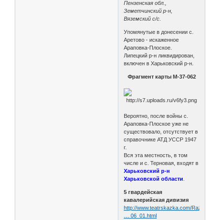
Пензенская обл.,
Земетчинский р-н,
Вяземский с/с.
Упомянутые в донесении с.
Аретово - искаженное
Араповка-Плоское.
Липецкий р-н ликвидирован,
включен в Харьковский р-н.
Фрагмент карты М-37-062
Вероятно, после войны с.
Араповка-Плоское уже не
существовало, отсутствует в
справочнике АТД УССР 1947
г.
Вся эта местность, в том
числе и с. Терновая, входят в
Харьковский р-н
Харьковской области
.
5 гвардейская
кавалерийская дивизия
http://www.teatrskazka.com/Raznoe/Pe
… 06_01.html