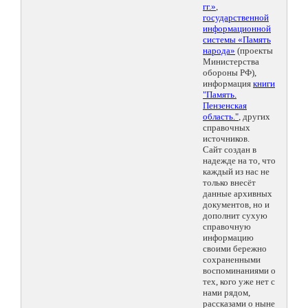
гг.»
,
государственной
информационной
системы «Память
народа»
(проекты
Министерства
обороны РФ),
информация
книги
"Память.
Пензенская
область."
, других
справочных
источников.
Сайт создан в
надежде на то, что
каждый из нас не
только внесёт
данные архивных
документов, но и
дополнит сухую
справочную
информацию
своими бережно
сохраненными
воспоминаниями о
тех, кого уже нет с
нами рядом,
рассказами о ныне