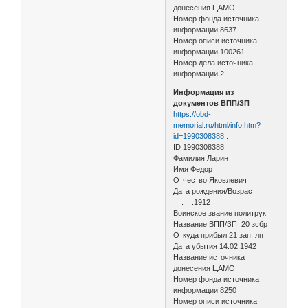
донесения ЦАМО
Номер фонда источника
информации 8637
Номер описи источника
информации 100261
Номер дела источника
информации 2.
Информация из
документов ВПП/ЗП
https://obd-
memorial.ru/html/info.htm?
id=1990308388
:
ID 1990308388
Фамилия Ларин
Имя Федор
Отчество Яковлевич
Дата рождения/Возраст
__.__.1912
Воинское звание политрук
Название ВПП/ЗП 20 зсбр
Откуда прибыл 21 зап. лп
Дата убытия 14.02.1942
Название источника
донесения ЦАМО
Номер фонда источника
информации 8250
Номер описи источника