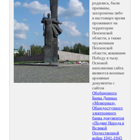
родились, были
призваны,
захоронены либо
в настоящее время
проживают на
территории
Пензенской
области, а также
труженикам
Пензенской
области, ковавшим
Победу в тылу.
Основой
наполнения сайта
являются военные
архивные
документы с
сайтов
Обобщенного
Банка Данных
«Мемориал»
,
Общедоступного
электронного
банка документов
«Подвиг Народа в
Великой
Отечественной
войне 1941-1945