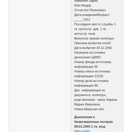
Фамилия Ларин
Имя Федор
Отчество Яковлевич
Дата рождения/Возраст
__.__.1912
Последнее место службы 1
гв. мотостр. див. 1 гв.
мотостр. полк
Воинское звание политрук
Причина выбытия погиб
Дата выбытия 30.11.1942
Название источника
донесения ЦАМО
Номер фонда источника
информации 56
Номер описи источника
информации 12220
Номер дела источника
информации 86.
Доп. информация из
документа: политрук,
родственники - жена Ларина
Мария Ивановна,
Новосибирская обл.
Донесения о
безвозвратных потерях
09.01.1943 1 гв. мсд
https://obd-