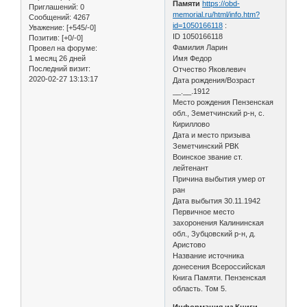
Памяти
https://obd-
Приглашений:
0
memorial.ru/html/info.htm?
Сообщений:
4267
id=1050166118
:
Уважение:
[+545/-0]
ID 1050166118
Позитив:
[+0/-0]
Фамилия Ларин
Провел на форуме:
1 месяц 26 дней
Имя Федор
Последний визит:
Отчество Яковлевич
2020-02-27 13:13:17
Дата рождения/Возраст
__.__.1912
Место рождения Пензенская
обл., Земетчинский р-н, с.
Кириллово
Дата и место призыва
Земетчинский РВК
Воинское звание ст.
лейтенант
Причина выбытия умер от
ран
Дата выбытия 30.11.1942
Первичное место
захоронения Калининская
обл., Зубцовский р-н, д.
Аристово
Название источника
донесения Всероссийская
Книга Памяти. Пензенская
область. Том 5.
Информация из Книги