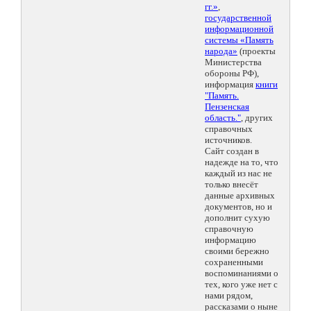
гг.»
,
государственной
информационной
системы «Память
народа»
(проекты
Министерства
обороны РФ),
информация
книги
"Память.
Пензенская
область."
, других
справочных
источников.
Сайт создан в
надежде на то, что
каждый из нас не
только внесёт
данные архивных
документов, но и
дополнит сухую
справочную
информацию
своими бережно
сохраненными
воспоминаниями о
тех, кого уже нет с
нами рядом,
рассказами о ныне