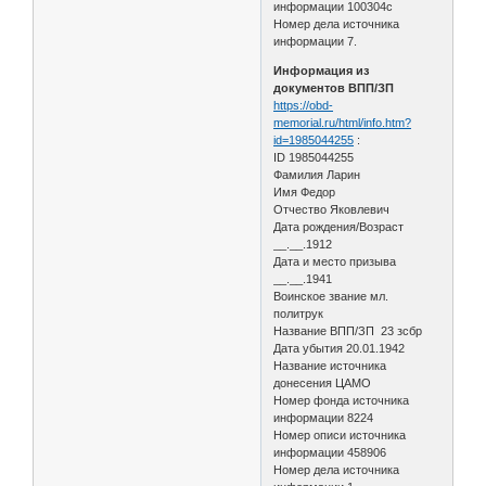
информации 100304с
Номер дела источника
информации 7.
Информация из
документов ВПП/ЗП
https://obd-
memorial.ru/html/info.htm?
id=1985044255
:
ID 1985044255
Фамилия Ларин
Имя Федор
Отчество Яковлевич
Дата рождения/Возраст
__.__.1912
Дата и место призыва
__.__.1941
Воинское звание мл.
политрук
Название ВПП/ЗП 23 зсбр
Дата убытия 20.01.1942
Название источника
донесения ЦАМО
Номер фонда источника
информации 8224
Номер описи источника
информации 458906
Номер дела источника