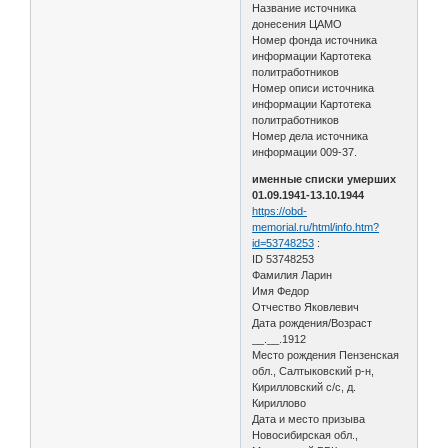
Название источника
донесения ЦАМО
Номер фонда источника
информации Картотека
политработников
Номер описи источника
информации Картотека
политработников
Номер дела источника
информации 009-37.
именные списки умерших
01.09.1941-13.10.1944
https://obd-
memorial.ru/html/info.htm?
id=53748253
:
ID 53748253
Фамилия Ларин
Имя Федор
Отчество Яковлевич
Дата рождения/Возраст
__.__.1912
Место рождения Пензенская
обл., Салтыковский р-н,
Кирилловский с/с, д.
Кириллово
Дата и место призыва
Новосибирская обл.,