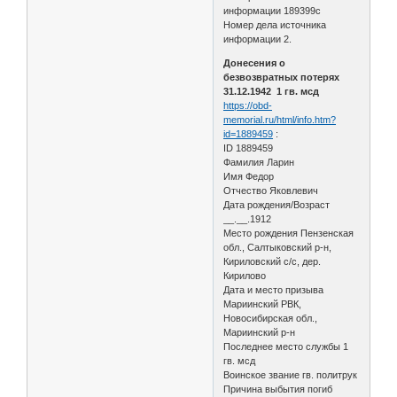
информации 189399с
Номер дела источника
информации 2.
Донесения о
безвозвратных потерях
31.12.1942 1 гв. мсд
https://obd-
memorial.ru/html/info.htm?
id=1889459
:
ID 1889459
Фамилия Ларин
Имя Федор
Отчество Яковлевич
Дата рождения/Возраст
__.__.1912
Место рождения Пензенская
обл., Салтыковский р-н,
Кириловский с/с, дер.
Кирилово
Дата и место призыва
Мариинский РВК,
Новосибирская обл.,
Мариинский р-н
Последнее место службы 1
гв. мсд
Воинское звание гв. политрук
Причина выбытия погиб