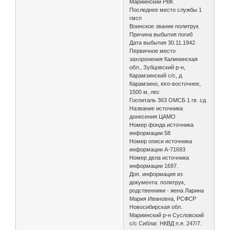
Мариинский РВК
Последнее место службы 1
гмсп
Воинское звание политрук
Причина выбытия погиб
Дата выбытия 30.11.1942
Первичное место
захоронения Калининская
обл., Зубцовский р-н,
Карамзинский с/с, д.
Карамзино, юго-восточнее,
1500 м, лес
Госпиталь 363 ОМСБ 1 гв. сд
Название источника
донесения ЦАМО
Номер фонда источника
информации 58
Номер описи источника
информации А-71693
Номер дела источника
информации 1697.
Доп. информация из
документа: политрук,
родственники - жена Ларина
Мария Ивановна, РСФСР
Новосибирская обл.
Мариинский р-н Сусловский
с/с Сиблаг. НКВД п.я. 247/7.