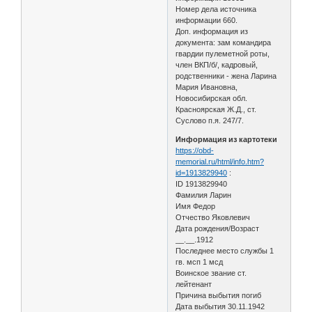
Номер дела источника
информации 660.
Доп. информация из
документа: зам командира
гвардии пулеметной роты,
член ВКП/б/, кадровый,
родственники - жена Ларина
Мария Ивановна,
Новосибирская обл.
Красноярская Ж.Д., ст.
Суслово п.я. 247/7.
Информация из картотеки
https://obd-
memorial.ru/html/info.htm?
id=1913829940
:
ID 1913829940
Фамилия Ларин
Имя Федор
Отчество Яковлевич
Дата рождения/Возраст
__.__.1912
Последнее место службы 1
гв. мсп 1 мсд
Воинское звание ст.
лейтенант
Причина выбытия погиб
Дата выбытия 30.11.1942