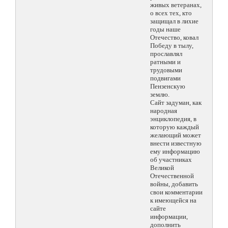
живых ветеранах,
о всех тех, кто
защищал в лихие
годы наше
Отечество, ковал
Победу в тылу,
прославлял
ратными и
трудовыми
подвигами
Пензенскую
землю.
Сайт задуман, как
народная
энциклопедия, в
которую каждый
желающий может
внести известную
ему информацию
об участниках
Великой
Отечественной
войны, добавить
свои комментарии
к имеющейся на
сайте
информации,
дополнить