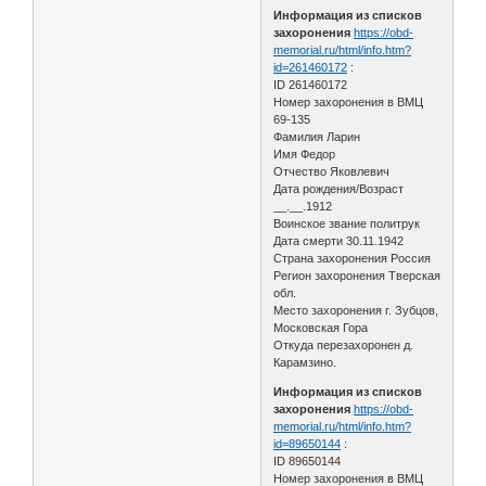
Информация из списков
захоронения
https://obd-
memorial.ru/html/info.htm?
id=261460172
:
ID 261460172
Номер захоронения в ВМЦ
69-135
Фамилия Ларин
Имя Федор
Отчество Яковлевич
Дата рождения/Возраст
__.__.1912
Воинское звание политрук
Дата смерти 30.11.1942
Страна захоронения Россия
Регион захоронения Тверская
обл.
Место захоронения г. Зубцов,
Московская Гора
Откуда перезахоронен д.
Карамзино.
Информация из списков
захоронения
https://obd-
memorial.ru/html/info.htm?
id=89650144
:
ID 89650144
Номер захоронения в ВМЦ