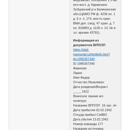
юго-вост. д. Карамзино
Зубцовский р-н Калининская
обл.(ЦАМО РФ ф. 4236 оп. 1
д. 6 л. л. 174, место хран.
ВМА доп. свед. 47 хран. д. 7
оп. 818883 д. 1128 л. 14, № в
эл. архиве 43781).
Информация из
документов ВПП/ЗП
https://obd-
memorial.ru/html/info.htm?
id=1995357340
:
ID 1995357340
Фамилия
Ларин
Имя Федор
Отчество Яковлевич
Дата рождения/Возраст
__.__.1912
Воинское звание мл.
политрук
Название ВПП/ЗП 16 зап. лп
Дата прибытия 02.02.1942
Откуда прибыл СибВО
Дата убытия 13.02.1942
Номер команды 177
Название источника