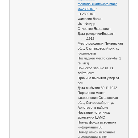
memorial.ru/html/info.htm?
id=2302161
:
ID 2302161
Фамилия Ларин
Имя Федор
Отчество Яковлевич
Дата рождения/Возраст
__.__.1912
Место рождения Пензенская
обл., Салтыковский р-н, с.
Кирилловка
Последнее место службы 1
гв. мсд
Воинское звание гв. ст.
лейтенант
Причина выбытия умер от
ран
Дата выбытия 30.11.1942
Первичное место
захоронения Смоленская
обл., Сычевский р-н, д.
Аристово, в районе
Название источника
донесения ЦАМО
Номер фонда источника
информации 58
Номер описи источника
информации 18001