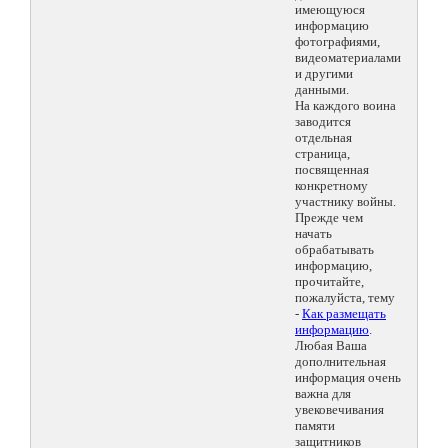
имеющуюся
информацию
фотографиями,
видеоматериалами
и другими
данными.
На каждого воина
заводится
отдельная
страница,
посвященная
конкретному
участнику войны.
Прежде чем
начать
обрабатывать
информацию,
прочитайте,
пожалуйста, тему
-
Как размещать
информацию
.
Любая Ваша
дополнительная
информация очень
важна для
увековечивания
памяти
защитников