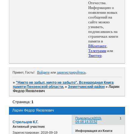
Отечества.
Информацию о
появлении новых
сообщений на
сайте можно
узнавать,
подписавшись на
страничках книги
памяти в
ВКонтакте
,
Телеграмм
или
Твиттер
.
Привет, Гость!
Войдите
или
зарегистрируйтесь
.
»
"Никто не забыт, ничто не забыто". Всенародная Книга
памяти Пензенской области.
»
Земетчинский район
»
Ларин
Федор Яковлевич
Страница:
1
Ларин Федор Яковлевич
Поделиться
2019-
1
Стрельцов К.Г.
04-08 14:33:52
Активный участник
Информация из Книги
Зарегистрирован
: 2018-09-19