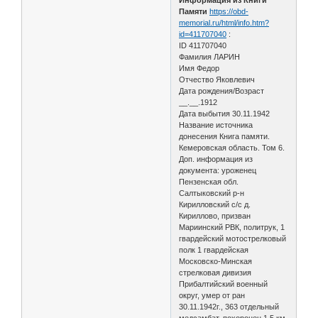
Памяти
https://obd-
memorial.ru/html/info.htm?
id=411707040
:
ID 411707040
Фамилия ЛАРИН
Имя Федор
Отчество Яковлевич
Дата рождения/Возраст
__.__.1912
Дата выбытия 30.11.1942
Название источника
донесения Книга памяти.
Кемеровская область. Том 6.
Доп. информация из
документа: уроженец
Пензенская обл.
Салтыковский р-н
Кирилловский с/с д.
Кириллово, призван
Мариинский РВК, политрук, 1
гвардейский мотострелковый
полк 1 гвардейская
Московско-Минская
стрелковая дивизия
Прибалтийский военный
округ, умер от ран
30.11.1942г., 363 отдельный
медсамбат, похоронен 1.5 км.