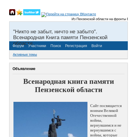
Из Пензенской области на фронты Великой О
"Никто не забыт, ничто не забыто".
Всенародная Книга памяти Пензенской
области.
Форум
Участники
Поиск
Регистрация
Войти
Активные темы
Объявление
Всенародная книга памяти
Пензенской области
Сайт посвящается
воинам Великой
Отечественной
войны,
вернувшимся и не
вернувшимся с
войны, которые