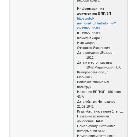
информации 1.
Информация из
документов ВПП/ЗП
https://obd-
memorial.ru/html/info.htm?
id=1982739509
:
ID 1982739509
Фамилия Ларин
Имя Федор
Отчество Яковлевич
Дата рождения/Возраст
__.__.1912
Дата и место призыва
__.__.1942 Мариинский ГВК,
Кемеровская обл., г.
Мариинск
Воинское звание мл.
политрук
Название ВПП/ЗП 186 азсп
43 А
Дата убытия Не позднее
21.02.1942
Куда убыл (название) 1 гв. сд
Название источника
донесения ЦАМО
Номер фонда источника
информации 8478
Номер описи источника