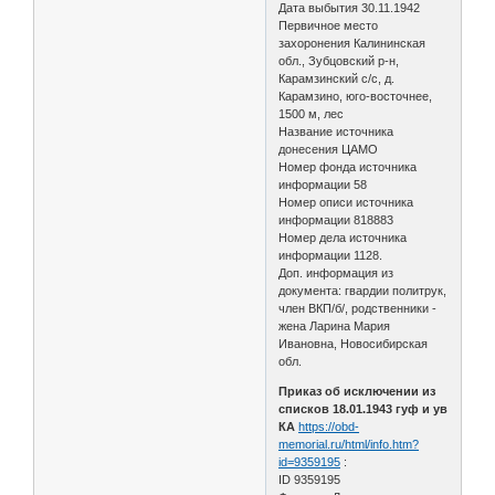
Дата выбытия 30.11.1942
Первичное место
захоронения Калининская
обл., Зубцовский р-н,
Карамзинский с/с, д.
Карамзино, юго-восточнее,
1500 м, лес
Название источника
донесения ЦАМО
Номер фонда источника
информации 58
Номер описи источника
информации 818883
Номер дела источника
информации 1128.
Доп. информация из
документа: гвардии политрук,
член ВКП/б/, родственники -
жена Ларина Мария
Ивановна, Новосибирская
обл.
Приказ об исключении из
списков 18.01.1943 гуф и ув
КА
https://obd-
memorial.ru/html/info.htm?
id=9359195
:
ID 9359195