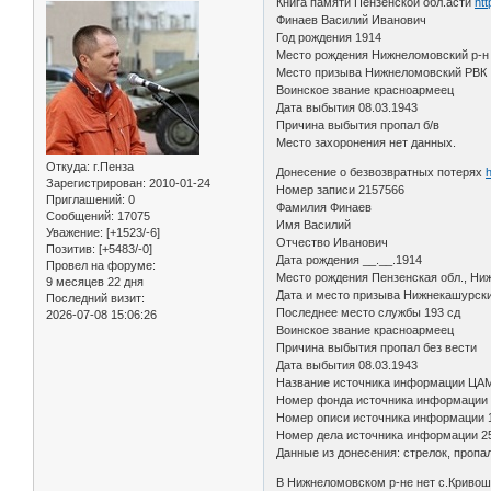
Книга памяти Пензенской обл.асти
htt
Финаев Василий Иванович
Год рождения 1914
Место рождения Нижнеломовский р-
Место призыва Нижнеломовский РВК
Воинское звание красноармеец
Дата выбытия 08.03.1943
Причина выбытия пропал б/в
Место захоронения нет данных.
Откуда:
г.Пенза
Донесение о безвозвратных потерях
Зарегистрирован
: 2010-01-24
Номер записи 2157566
Приглашений:
0
Фамилия Финаев
Сообщений:
17075
Имя Василий
Уважение:
[+1523/-6]
Отчество Иванович
Позитив:
[+5483/-0]
Дата рождения __.__.1914
Провел на форуме:
Место рождения Пензенская обл., Ни
9 месяцев 22 дня
Дата и место призыва Нижнекашурски
Последний визит:
Последнее место службы 193 сд
2026-07-08 15:06:26
Воинское звание красноармеец
Причина выбытия пропал без вести
Дата выбытия 08.03.1943
Название источника информации ЦА
Номер фонда источника информации
Номер описи источника информации 
Номер дела источника информации 2
Данные из донесения: стрелок, пропа
В Нижнеломовском р-не нет с.Кривоше