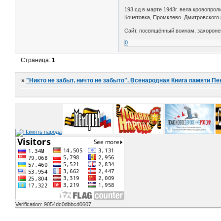
193 сд в марте 1943г. вела кровопрол
Кочетовка, Промклево Дмитровского 
Сайт, посвящённый воинам, захороне
0
Страница:
1
»
"Никто не забыт, ничто не забыто". Всенародная Книга памяти Пе
Verification: 9054dc0dbbcd0607