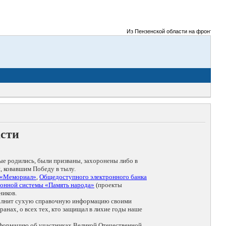
Из Пензенской области на фронты Велик
асти
ые родились, были призваны, захоронены либо в
, ковавшим Победу в тылу.
 «Мемориал»
,
Общедоступного электронного банка
онной системы «Память народа»
(проекты
ников.
дополнит сухую справочную информацию своими
анах, о всех тех, кто защищал в лихие годы наше
нформацию об участниках Великой Отечественной