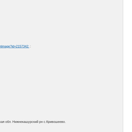
etimage?id=2157342:
:
ская обл. Нижнекашурский рн с.Кривошеево.