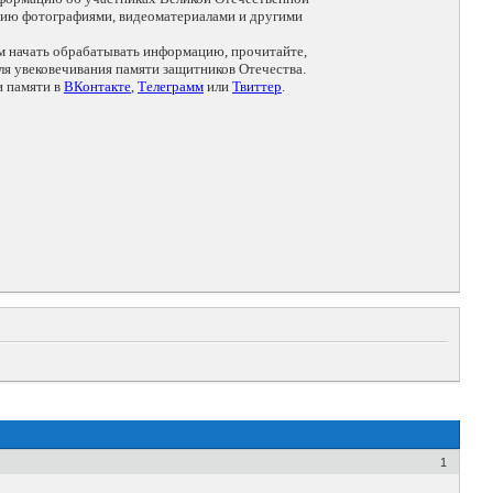
цию фотографиями, видеоматериалами и другими
ем начать обрабатывать информацию, прочитайте,
я увековечивания памяти защитников Отечества.
и памяти в
ВКонтакте
,
Телеграмм
или
Твиттер
.
1