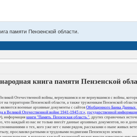
нига памяти Пензенской области.
народная книга памяти Пензенской обл
Великой Отечественной войны, вернувшимся и не вернувшимся с войны, котор
т на территории Пензенской области, а также труженикам Пензенской области
 являются военные архивные документы с сайтов
Обобщенного Банка Данных
а в Великой Отечественной войне 1941-1945 гг.»
,
государственной информаци
), информация
книги "Память. Пензенская область."
, других справочных источ
 то, что каждый из нас не только внесёт данные архивных документов, но и 
оминаниями о тех, кого уже нет с нами рядом, рассказами о ныне живых ветер
в тылу, прославлял ратными и трудовыми подвигами Пензенскую землю.
ая энциклопедия, в которую каждый желающий может внести известную ему и