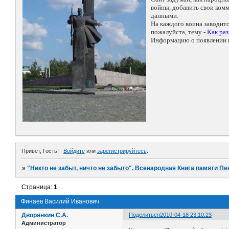
войны, добавить свои ко
данными.
На каждого воина заводит
пожалуйста, тему -
Как ра
Информацию о появлении н
Привет, Гость!
Войдите
или
зарегистрируйтесь
.
»
"Никто не забыт, ничто не забыто". Всенародная Книга памяти Пе
Страница:
1
Финаев Василий Иванович
Дворянкин С.А.
Поделиться
2010-04-18 23:10:23
Администратор