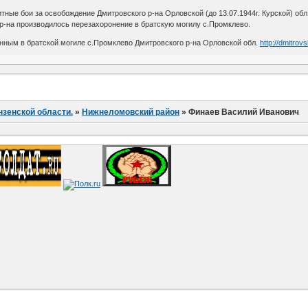
итные бои за освобождение Дмитровского р-на Орловской (до 13.07.1944г. Курской) обл
р-на производилось перезахоронение в братскую могилу с.Промклево.
нным в братской могиле с.Промклево Дмитровского р-на Орловской обл.
http://dmitrov
нзенской области.
»
Нижнеломовский район
»
Финаев Василий Иванович