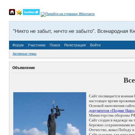
"Никто не забыт, ничто не забыто". Всенародная К
Форум
Участники
Поиск
Регистрация
Войти
Активные темы
Объявление
Все
Сайт посвящается воинам 
настоящее время проживаю
Основой наполнения сайта
документов «Подвиг Народ
Министерства обороны РФ
Сайт создан в надежде на
бережно сохраненными восп
Отечество, ковал Победу 
Сайт задуман, как народн