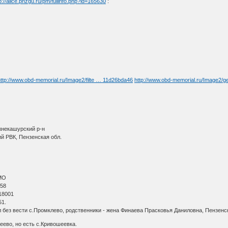
p://alice.pnzgu.ru/pm/fullinfo.php?id=165630
:
н
http://www.obd-memorial.ru/Image2/filte … 11d26bda46
http://www.obd-memorial.ru/Image2/g
жнекашурский р-н
й РВК, Пензенская обл.
МО
 58
18001
51.
л без вести с.Промклево, родственники - жена Финаева Прасковья Даниловна, Пензен
ево, но есть с.Кривошеевка.