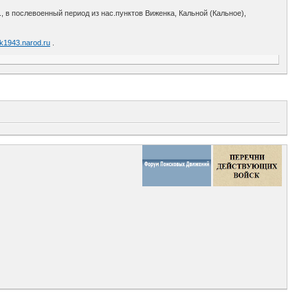
., в послевоенный период из нас.пунктов Виженка, Кальной (Кальное),
sk1943.narod.ru
.