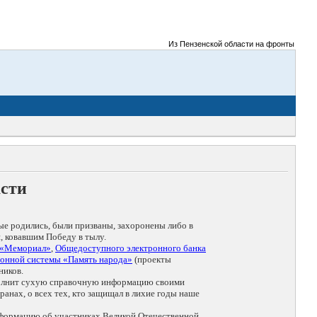
Из Пензенской области на фронты Великой 
асти
ые родились, были призваны, захоронены либо в
, ковавшим Победу в тылу.
 «Мемориал»
,
Общедоступного электронного банка
онной системы «Память народа»
(проекты
ников.
дополнит сухую справочную информацию своими
анах, о всех тех, кто защищал в лихие годы наше
нформацию об участниках Великой Отечественной