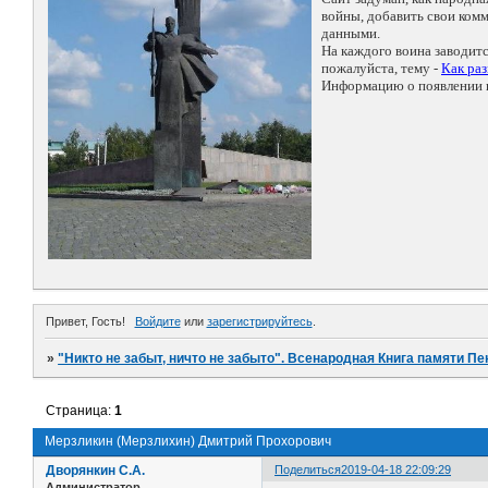
войны, добавить свои ко
данными.
На каждого воина заводит
пожалуйста, тему -
Как ра
Информацию о появлении н
Привет, Гость!
Войдите
или
зарегистрируйтесь
.
»
"Никто не забыт, ничто не забыто". Всенародная Книга памяти Пе
Страница:
1
Мерзликин (Мерзлихин) Дмитрий Прохорович
Дворянкин С.А.
Поделиться
2019-04-18 22:09:29
Администратор