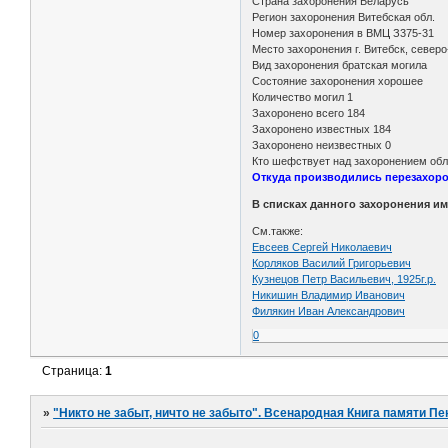
Страна захоронения Беларусь
Регион захоронения Витебская обл.
Номер захоронения в ВМЦ З375-31
Место захоронения г. Витебск, север
Вид захоронения братская могила
Состояние захоронения хорошее
Количество могил 1
Захоронено всего 184
Захоронено известных 184
Захоронено неизвестных 0
Кто шефствует над захоронением об
Откуда производились перезахоро
В списках данного захоронения им
См.также:
Евсеев Сергей Николаевич
Корляков Василий Григорьевич
Кузнецов Петр Васильевич, 1925г.р.
Никишин Владимир Иванович
Филякин Иван Александрович
0
Страница:
1
»
"Никто не забыт, ничто не забыто". Всенародная Книга памяти Пе