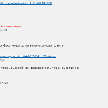
/obd-memorial.ru/html/info.htm?id=1050179801
:
жнеломовский р-н
ий РВК
сийская Книга Памяти. Пензенская область. Том 5.
www.podvig-naroda.ru/?#id=169004 … ilManAward
:
г.р.
: Нижне-Ломовский РВК, Пензенская обл., Нижне-Ломовский р-н
08.1943