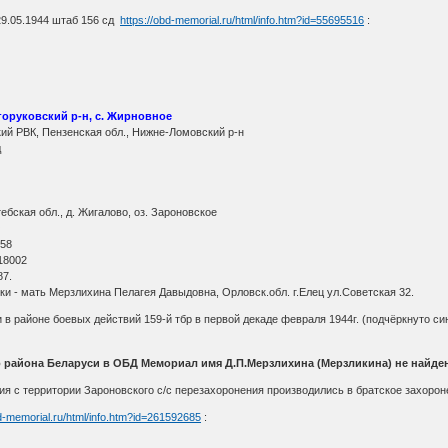
29.05.1944 штаб 156 сд
https://obd-memorial.ru/html/info.htm?id=55695516
:
горуковский р-н, с. Жирновное
ий РВК, Пензенская обл., Нижне-Ломовский р-н
д
бская обл., д. Жигалово, оз. Зароновское
О
 58
18002
87.
ки - мать Мерзлихина Пелагея Давыдовна, Орловск.обл. г.Елец ул.Советская 32.
 в районе боевых действий 159-й тбр в первой декаде февраля 1944г. (подчёркнуто син
о района Беларуси в ОБД Мемориал имя Д.П.Мерзлихина (Мерзликина) не найде
я с территории Зароновского с/с перезахоронения производились в братское захороне
bd-memorial.ru/html/info.htm?id=261592685
: