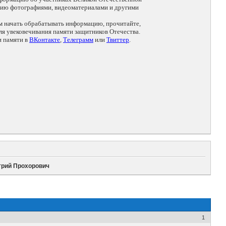
цию фотографиями, видеоматериалами и другими
ем начать обрабатывать информацию, прочитайте,
я увековечивания памяти защитников Отечества.
и памяти в
ВКонтакте
,
Телеграмм
или
Твиттер
.
трий Прохорович
1