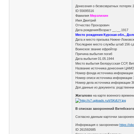
Донесения о безвозвратных потерях 
ID 55695516
Фамилия
Мерзлихин
Имя Дмитрий
Отчество Прохорович
Дата рождения/Возраст __.__.1917
Место рождения Курская обл., Дол
Дата и место призыва Нижне-Ломовск
Последнее место службы штаб 156 с
Воинское звание ефрейтор
Причина выбытия погиб
Дата выбытия 01.05.1944
Место выбытия Белорусская ССР, Вите
Название источника донесения ЦАМ
Номер фонда источника информации
Номер описи источника информации 
Номер дела источника информации 3
Доп.данные из документа: родственни
Жигалово
на карте военного времени
В списках захоронений Витебског
Согласно данным карточки захоронени
Информация о захоронении
https://o
ID 261592685