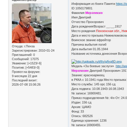
Информация из Книги Памяти
https:/
ID 1050179801
Фамилия
Мерзликин
Имя Дмитрий
Отчество Прохорович
Дата рождения/Возраст __.__.1917
Место рождения
Пензенская обл., Ни
Дата и место призыва Нижнеломовск
Воинское звание ефрейтор
Причина выбытия погиб
Откуда:
г.Пенза
Дата выбытия 01.05.1944
Зарегистрирован
: 2010-01-24
Название источника донесения Всерос
Приглашений:
0
Сообщений:
17075
Уважение:
[+1523/-6]
Медаль «За боевые заслуги»
http://
Позитив:
[+5483/-0]
Мерзлихин
Дмитрий Прохорович 1917
Провел на форуме:
Звание: красноармеец
9 месяцев 22 дня
в РККА с 10.1941 года Место призыва
Последний визит:
Место службы: 145 орс 156 сд
2026-07-08 15:06:26
Дата подвига: 10.08.1943-16.08.1943
№ записи: 16900481.
Приказ подразделения №: 4/н От: 24.
Издан: 156 сд
Архив: ЦАМО
Фонд: 33
Опись: 682526
Единица хранения: 1236
№ записи 16900455.