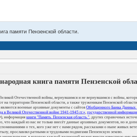
нига памяти Пензенской области.
народная книга памяти Пензенской обл
Великой Отечественной войны, вернувшимся и не вернувшимся с войны, котор
т на территории Пензенской области, а также труженикам Пензенской области
 являются военные архивные документы с сайтов
Обобщенного Банка Данных
а в Великой Отечественной войне 1941-1945 гг.»
,
государственной информаци
), информация
книги "Память. Пензенская область."
, других справочных источ
 то, что каждый из нас не только внесёт данные архивных документов, но и 
оминаниями о тех, кого уже нет с нами рядом, рассказами о ныне живых ветер
в тылу, прославлял ратными и трудовыми подвигами Пензенскую землю.
ая энциклопедия, в которую каждый желающий может внести известную ему и