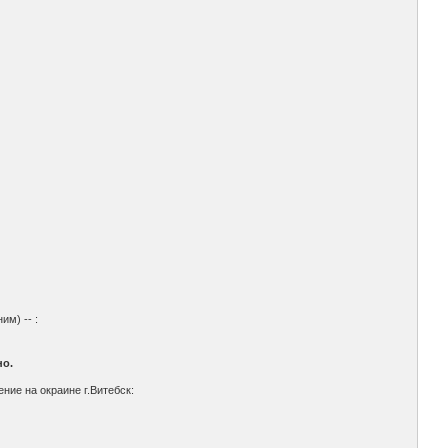
им) -- :
но.
ние на окраине г.Витебск: