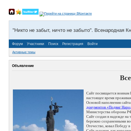
"Никто не забыт, ничто не забыто". Всенародная К
Форум
Участники
Поиск
Регистрация
Войти
Активные темы
Объявление
Все
Сайт посвящается воинам 
настоящее время проживаю
Основой наполнения сайта
документов «Подвиг Народ
Министерства обороны РФ
Сайт создан в надежде на
бережно сохраненными восп
Отечество, ковал Победу 
Сайт задуман, как народн