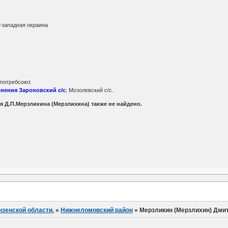
о-западная окраина
лпотребсоюз
нения Зароновский с/с
; Мозолевский с/с.
я Д.П.Мерзликина (Мерзлихина) также не найдено.
нзенской области.
»
Нижнеломовский район
»
Мерзликин (Мерзлихин) Дми