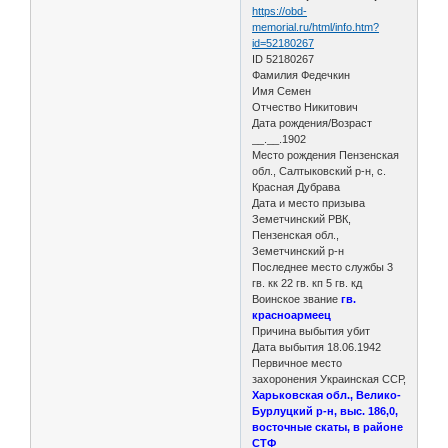
https://obd-
memorial.ru/html/info.htm?
id=52180267
ID 52180267
Фамилия Федечкин
Имя Семен
Отчество Никитович
Дата рождения/Возраст
__.__.1902
Место рождения Пензенская
обл., Салтыковский р-н, с.
Красная Дубрава
Дата и место призыва
Земетчинский РВК,
Пензенская обл.,
Земетчинский р-н
Последнее место службы 3
гв. кк 22 гв. кп 5 гв. кд
Воинское звание
гв.
красноармеец
Причина выбытия убит
Дата выбытия 18.06.1942
Первичное место
захоронения Украинская ССР,
Харьковская обл., Велико-
Бурлуцкий р-н, выс. 186,0,
восточные скаты, в районе
СТФ