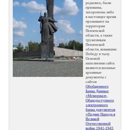
родились, были
призваны,
захоронены либо
в настоящее время
проживают на
территории
Пензенской
области, а также
труженикам
Пензенской
области, ковавшим
Победу в тылу.
Основой
наполнения сайта
являются военные
архивные
документы с
сайтов
Обобщенного
Банка Данных
«Мемориал»
,
Общедоступного
электронного
банка документов
«Подвиг Народа в
Великой
Отечественной
войне 1941-1945