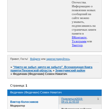
Отечества.
Информацию о
появлении новых
сообщений на
сайте можно
узнавать,
подписавшись на
страничках книги
памяти в
ВКонтакте
,
Телеграмм
или
Твиттер
.
Привет, Гость!
Войдите
или
зарегистрируйтесь
.
»
"Никто не забыт, ничто не забыто". Всенародная Книга
памяти Пензенской области.
»
Земетчинский район
»
Федичкин (Федечкин) Семен Никитич
Страница:
1
Федичкин (Федечкин) Семен Никитич
Поделиться
2019-
1
Виктор Колесников
04-21 11:43:33
Модератор
Информация из Книги