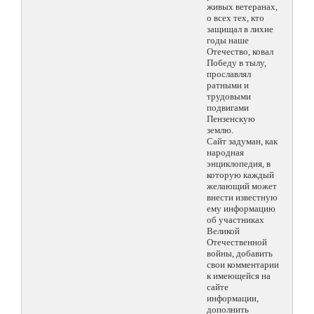
живых ветеранах,
о всех тех, кто
защищал в лихие
годы наше
Отечество, ковал
Победу в тылу,
прославлял
ратными и
трудовыми
подвигами
Пензенскую
землю.
Сайт задуман, как
народная
энциклопедия, в
которую каждый
желающий может
внести известную
ему информацию
об участниках
Великой
Отечественной
войны, добавить
свои комментарии
к имеющейся на
сайте
информации,
дополнить