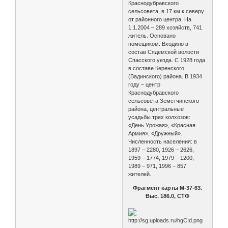
Краснодубравского
сельсовета, в 17 км к северу
от районного центра. На
1.1.2004 – 289 хозяйств, 741
житель. Основано
помещиком. Входило в
состав Сядемской волости
Спасского уезда. С 1928 года
в составе Керенского
(Вадинского) района. В 1934
году – центр
Краснодубравского
сельсовета Земетчинского
района, центральные
усадьбы трех колхозов:
«День Урожая», «Красная
Армия», «Дружный».
Численность населения: в
1897 – 2280, 1926 – 2626,
1959 – 1774, 1979 – 1200,
1989 – 971, 1996 – 857
жителей.
Фрагмент карты М-37-63.
Выс. 186.0, СТФ