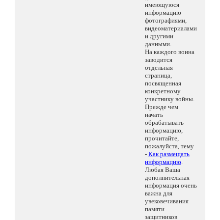
имеющуюся
информацию
фотографиями,
видеоматериалами
и другими
данными.
На каждого воина
заводится
отдельная
страница,
посвященная
конкретному
участнику войны.
Прежде чем
начать
обрабатывать
информацию,
прочитайте,
пожалуйста, тему
-
Как размещать
информацию
.
Любая Ваша
дополнительная
информация очень
важна для
увековечивания
памяти
защитников