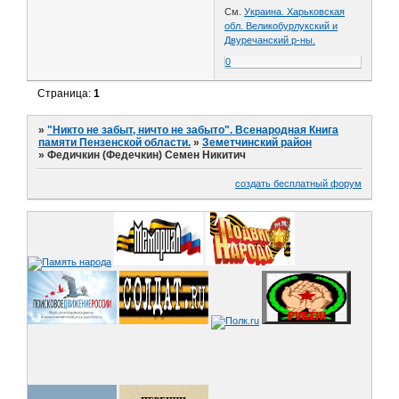
См.
Украина. Харьковская
обл. Великобурлукский и
Двуречанский р-ны.
0
Страница:
1
»
"Никто не забыт, ничто не забыто". Всенародная Книга
памяти Пензенской области.
»
Земетчинский район
»
Федичкин (Федечкин) Семен Никитич
создать бесплатный форум