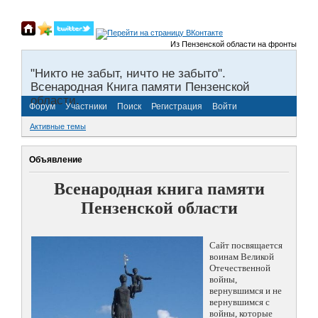
Из Пензенской области на фронты Великой
"Никто не забыт, ничто не забыто".
Всенародная Книга памяти Пензенской
области.
Форум
Участники
Поиск
Регистрация
Войти
Активные темы
Объявление
Всенародная книга памяти
Пензенской области
Сайт посвящается
воинам Великой
Отечественной
войны,
вернувшимся и не
вернувшимся с
войны, которые