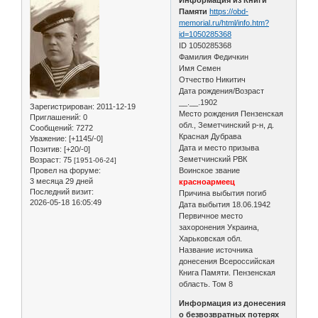
Памяти
https://obd-
memorial.ru/html/info.htm?
id=1050285368
ID 1050285368
Фамилия Федичкин
Имя Семен
Отчество Никитич
Дата рождения/Возраст
__.__.1902
Зарегистрирован
: 2011-12-19
Место рождения Пензенская
Приглашений:
0
обл., Земетчинский р-н, д.
Сообщений:
7272
Красная Дубрава
Уважение:
[+1145/-0]
Дата и место призыва
Позитив:
[+20/-0]
Земетчинский РВК
Возраст:
75
[1951-06-24]
Провел на форуме:
Воинское звание
3 месяца 29 дней
красноармеец
Последний визит:
Причина выбытия погиб
2026-05-18 16:05:49
Дата выбытия 18.06.1942
Первичное место
захоронения Украина,
Харьковская обл.
Название источника
донесения Всероссийская
Книга Памяти. Пензенская
область. Том 8
Информация из донесения
о безвозвратных потерях