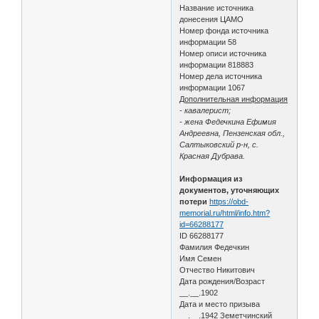
Название источника
донесения ЦАМО
Номер фонда источника
информации 58
Номер описи источника
информации 818883
Номер дела источника
информации 1067
Дополнительная информация
- кавалерист;
- жена Федечкина Ефимия
Андреевна, Пензенская обл.,
Салтыковский р-н, с.
Красная Дубрава.
Информация из
документов, уточняющих
потери
https://obd-
memorial.ru/html/info.htm?
id=66288177
ID 66288177
Фамилия Федечкин
Имя Семен
Отчество Никитович
Дата рождения/Возраст
__.__.1902
Дата и место призыва
__.__.1942 Земетчинский