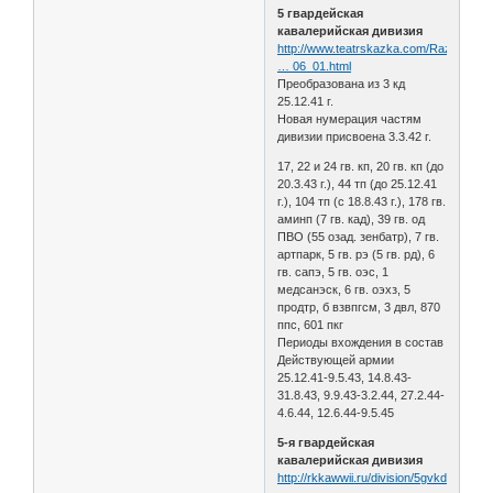
5 гвардейская
кавалерийская дивизия
http://www.teatrskazka.com/Raznoe/Pe
… 06_01.html
Преобразована из 3 кд
25.12.41 г.
Новая нумерация частям
дивизии присвоена 3.3.42 г.
17, 22 и 24 гв. кп, 20 гв. кп (до
20.3.43 г.), 44 тп (до 25.12.41
г.), 104 тп (с 18.8.43 г.), 178 гв.
аминп (7 гв. кад), 39 гв. од
ПВО (55 озад. зенбатр), 7 гв.
артпарк, 5 гв. рэ (5 гв. рд), 6
гв. сапэ, 5 гв. оэс, 1
медсанэск, 6 гв. оэхз, 5
продтр, б взвпгсм, 3 двл, 870
ппс, 601 пкг
Периоды вхождения в состав
Действующей армии
25.12.41-9.5.43, 14.8.43-
31.8.43, 9.9.43-3.2.44, 27.2.44-
4.6.44, 12.6.44-9.5.45
5-я гвардейская
кавалерийская дивизия
http://rkkawwii.ru/division/5gvkdf1