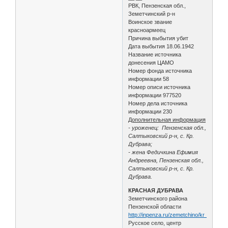
РВК, Пензенская обл.,
Земетчинский р-н
Воинское звание
красноармеец
Причина выбытия убит
Дата выбытия 18.06.1942
Название источника
донесения ЦАМО
Номер фонда источника
информации 58
Номер описи источника
информации 977520
Номер дела источника
информации 230
Дополнительная информация
- уроженец: Пензенская обл.,
Салтыковский р-н, с. Кр.
Дубрава;
- жена Федичкина Ефимия
Андреевна, Пензенская обл.,
Салтыковский р-н, с. Кр.
Дубрава.
КРАСНАЯ ДУБРАВА
Земетчинского района
Пензенской области
http://inpenza.ru/zemetchino/kr_dubrav
Русское село, центр