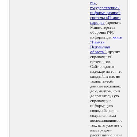
гг.»
,
государственной
информационной
системы «Память
народа»
(проекты
Министерства
обороны РФ),
информация
книги
"Память.
Пензенская
область."
, других
справочных
источников.
Сайт создан в
надежде на то, что
каждый из нас не
только внесёт
данные архивных
документов, но и
дополнит сухую
справочную
информацию
своими бережно
сохраненными
воспоминаниями о
тех, кого уже нет с
нами рядом,
рассказами о ныне