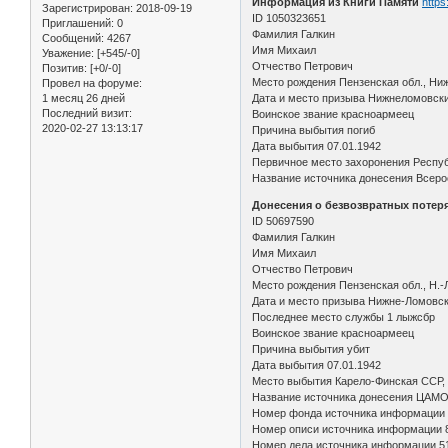
Информация из Книги Памяти
https
Зарегистрирован
: 2018-09-19
ID 1050323651
Приглашений:
0
Фамилия Галкин
Сообщений:
4267
Имя Михаил
Уважение:
[+545/-0]
Отчество Петрович
Позитив:
[+0/-0]
Место рождения Пензенская обл., Ни
Провел на форуме:
1 месяц 26 дней
Дата и место призыва Нижнеломовск
Последний визит:
Воинское звание красноармеец
2020-02-27 13:13:17
Причина выбытия погиб
Дата выбытия 07.01.1942
Первичное место захоронения Респуб
Название источника донесения Всерос
Донесения о безвозвратных потеря
ID 50697590
Фамилия Галкин
Имя Михаил
Отчество Петрович
Место рождения Пензенская обл., Н.-
Дата и место призыва Нижне-Ломовск
Последнее место службы 1 лыжсбр
Воинское звание красноармеец
Причина выбытия убит
Дата выбытия 07.01.1942
Место выбытия Карело-Финская ССР,
Название источника донесения ЦАМ
Номер фонда источника информации
Номер описи источника информации 
Номер дела источника информации 5