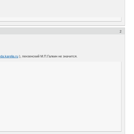
2
da.karelia.ru
), пензенский М.П.Галкин не значится.