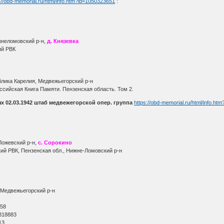
://obd-memorial.ru/html/info.htm?id=1050323651
:
жнеломовский р-н,
д. Князевка
ий РВК
лика Карелия, Медвежьегорский р-н
сийская Книга Памяти. Пензенская область. Том 2.
х 02.03.1942 штаб медвежегорской опер. группа
https://obd-memorial.ru/html/info.ht
Ложевский р-н,
с. Сорокино
ий РВК, Пензенская обл., Нижне-Ломовский р-н
 Медвежьегорский р-н
О
 58
818883
13.