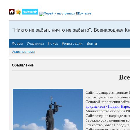
"Никто не забыт, ничто не забыто". Всенародная К
Форум
Участники
Поиск
Регистрация
Войти
Активные темы
Объявление
Все
Сайт посвящается воинам 
настоящее время проживаю
Основой наполнения сайта
документов «Подвиг Народ
Министерства обороны РФ
Сайт создан в надежде на
бережно сохраненными восп
Отечество, ковал Победу 
Сайт задуман, как народн