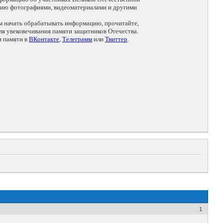
цию фотографиями, видеоматериалами и другими
ем начать обрабатывать информацию, прочитайте,
я увековечивания памяти защитников Отечества.
и памяти в
ВКонтакте
,
Телеграмм
или
Твиттер
.
1