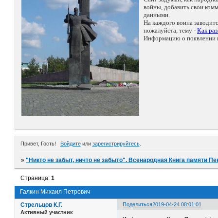
войны, добавить свои ко
данными.
На каждого воина заводит
пожалуйста, тему -
Как ра
Информацию о появлении н
Привет, Гость!
Войдите
или
зарегистрируйтесь
.
»
"Никто не забыт, ничто не забыто". Всенародная Книга памяти Пе
Страница:
1
Галкин Михаил Петрович
Стрельцов К.Г.
Поделиться
2019-04-24 08:01:01
Активный участник