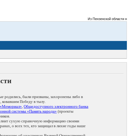
Из Пензенской области на фронт
асти
ые родились, были призваны, захоронены либо в
, ковавшим Победу в тылу.
 «Мемориал»
,
Общедоступного электронного банка
онной системы «Память народа»
(проекты
ников.
дополнит сухую справочную информацию своими
анах, о всех тех, кто защищал в лихие годы наше
нформацию об участниках Великой Отечественной