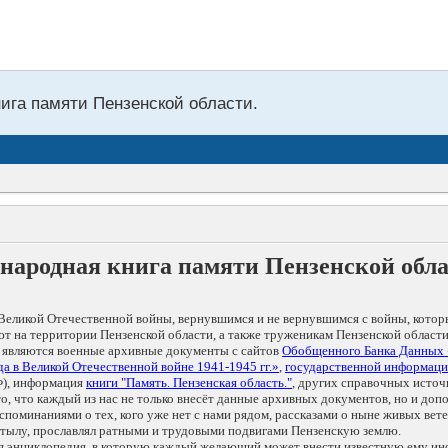
нига памяти Пензенской области.
народная книга памяти Пензенской обл
Великой Отечественной войны, вернувшимся и не вернувшимся с войны, котор
т на территории Пензенской области, а также труженикам Пензенской области
 являются военные архивные документы с сайтов
Обобщенного Банка Данных
а в Великой Отечественной войне 1941-1945 гг.»
,
государственной информаци
), информация
книги "Память. Пензенская область."
, других справочных источ
 то, что каждый из нас не только внесёт данные архивных документов, но и 
оминаниями о тех, кого уже нет с нами рядом, рассказами о ныне живых ветер
в тылу, прославлял ратными и трудовыми подвигами Пензенскую землю.
ая энциклопедия, в которую каждый желающий может внести известную ему и