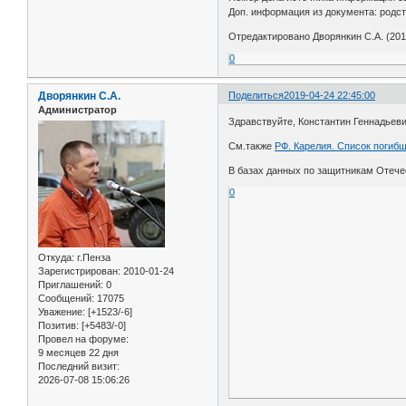
Доп. информация из документа: родст
Отредактировано Дворянкин С.А. (2019
0
Дворянкин С.А.
Поделиться
2019-04-24 22:45:00
Администратор
Здравствуйте, Константин Геннадьеви
См.также
РФ. Карелия. Список погибш
В базах данных по защитникам Отече
0
Откуда:
г.Пенза
Зарегистрирован
: 2010-01-24
Приглашений:
0
Сообщений:
17075
Уважение:
[+1523/-6]
Позитив:
[+5483/-0]
Провел на форуме:
9 месяцев 22 дня
Последний визит:
2026-07-08 15:06:26