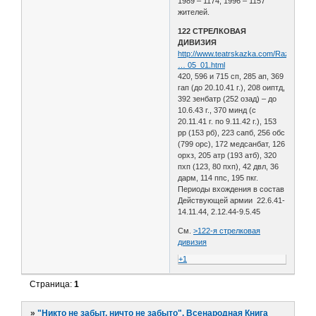
1989 – 1174, 1996 – 1157
жителей.
122 СТРЕЛКОВАЯ
ДИВИЗИЯ
http://www.teatrskazka.com/Raznoe/Pe
… 05_01.html
420, 596 и 715 сп, 285 ап, 369
гап (до 20.10.41 г.), 208 оиптд,
392 зенбатр (252 озад) – до
10.6.43 г., 370 минд (с
20.11.41 г. по 9.11.42 г.), 153
рр (153 рб), 223 сапб, 256 обс
(799 орс), 172 медсанбат, 126
орхз, 205 атр (193 атб), 320
пхп (123, 80 пхп), 42 двл, 36
дарм, 114 ппс, 195 пкг.
Периоды вхождения в состав
Действующей армии 22.6.41-
14.11.44, 2.12.44-9.5.45
См.
>122-я стрелковая
дивизия
+1
Страница:
1
»
"Никто не забыт, ничто не забыто". Всенародная Книга