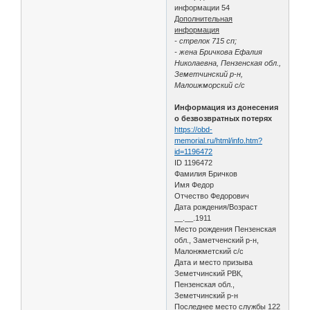
информации 54
Дополнительная
информация
- стрелок 715 сп;
- жена Бричкова Ефалия
Николаевна, Пензенская обл.,
Земетчинский р-н,
Малоижморский с/с
Информация из донесения
о безвозвратных потерях
https://obd-
memorial.ru/html/info.htm?
id=1196472
ID 1196472
Фамилия Бричков
Имя Федор
Отчество Федорович
Дата рождения/Возраст
__.__.1911
Место рождения Пензенская
обл., Заметченский р-н,
Малонжметский с/с
Дата и место призыва
Земетчинский РВК,
Пензенская обл.,
Земетчинский р-н
Последнее место службы 122