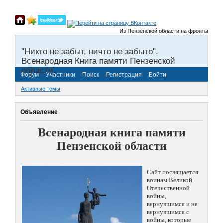
Из Пензенской области на фронты Великой
"Никто не забыт, ничто не забыто".
Всенародная Книга памяти Пензенской
области.
Форум
Участники
Поиск
Регистрация
Войти
Активные темы
Объявление
Всенародная книга памяти
Пензенской области
Сайт посвящается
воинам Великой
Отечественной
войны,
вернувшимся и не
вернувшимся с
войны, которые