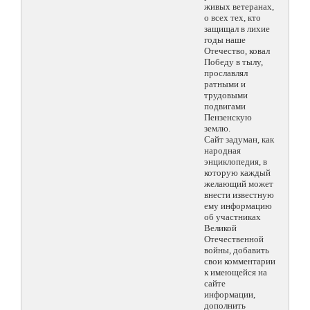
живых ветеранах,
о всех тех, кто
защищал в лихие
годы наше
Отечество, ковал
Победу в тылу,
прославлял
ратными и
трудовыми
подвигами
Пензенскую
землю.
Сайт задуман, как
народная
энциклопедия, в
которую каждый
желающий может
внести известную
ему информацию
об участниках
Великой
Отечественной
войны, добавить
свои комментарии
к имеющейся на
сайте
информации,
дополнить