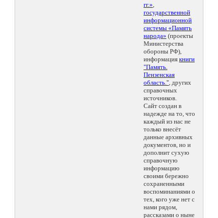
гг.»
,
государственной
информационной
системы «Память
народа»
(проекты
Министерства
обороны РФ),
информация
книги
"Память.
Пензенская
область."
, других
справочных
источников.
Сайт создан в
надежде на то, что
каждый из нас не
только внесёт
данные архивных
документов, но и
дополнит сухую
справочную
информацию
своими бережно
сохраненными
воспоминаниями о
тех, кого уже нет с
нами рядом,
рассказами о ныне