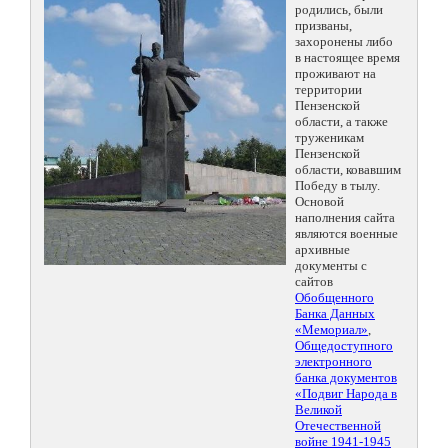
родились, были
призваны,
захоронены либо
в настоящее время
проживают на
территории
Пензенской
области, а также
труженикам
Пензенской
области, ковавшим
Победу в тылу.
Основой
наполнения сайта
являются военные
архивные
документы с
сайтов
Обобщенного
Банка Данных
«Мемориал»
,
Общедоступного
электронного
банка документов
«Подвиг Народа в
Великой
Отечественной
войне 1941-1945