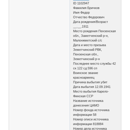
ID 1102947
Фамилия Бричков
Имя Федор
Отчество Федорович
Дата рождения/Возраст
__.__.1911
Место рождения Пензенская
обл., Заметченский р-н,
Малонжметский с/с
Дата и место призыва
Земетчинский РВК,
Пензенская обл.,
Земетчинский р-н
Последнее место службы 42
ск 122 сд 596 сп
Воинское звание
красноармеец
Причина выбытия убит
Дата выбытия 12.09.1941
Место выбытия Карело-
Финская ССР
Название источника
донесения ЦАМО
Номер фонда источника
информации 58
Номер описи источника
информации 818884
Номер дела источника