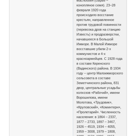
маслобоен (сырье –
конопляное семя). 23–28
февраля 1920 года
происходило восстание
крестьян, направленное
против трудовой повинности
(перевозка дров на станцию
Известь) и продразверстки,
начавшееся в Большой
Ижморе. В Малой Ижморе
восставшие убили 2-х
коммунистов и 4-х
красноармейцев. С 1928 года
в составе Керенского
(Вадинского) района. В 1934
году – центр Малоижморского
сельсовета в составе
Земетчинского района, 831
двор, центральные усадьбы
колхозов «Рабочий», имени
Ворошилова, имени
Молотова, «Трудовик»,
«Круповский», «Коминтерн»,
«Пролетарий». Численность
населения: в 1864 – 2337,
1877 – 2733, 1897 – 3467,
1926 – 4519, 1934 – 4055,
1959 – 3008, 1979 – 1808,