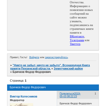
Отечества.
Информацию о
появлении новых
сообщений на
сайте можно
узнавать,
подписавшись на
страничках книги
памяти в
ВКонтакте
,
Телеграмм
или
Твиттер
.
Привет, Гость!
Войдите
или
зарегистрируйтесь
.
»
"Никто не забыт, ничто не забыто". Всенародная Книга
памяти Пензенской области.
»
Земетчинский район
»
Бричков Федор Федорович
Страница:
1
Бричков Федор Федорович
Поделиться
2019-
1
Виктор Колесников
05-03 08:22:23
Модератор
Бричков Федор Федорович