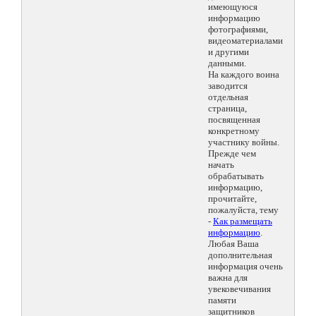
имеющуюся
информацию
фотографиями,
видеоматериалами
и другими
данными.
На каждого воина
заводится
отдельная
страница,
посвященная
конкретному
участнику войны.
Прежде чем
начать
обрабатывать
информацию,
прочитайте,
пожалуйста, тему
-
Как размещать
информацию
.
Любая Ваша
дополнительная
информация очень
важна для
увековечивания
памяти
защитников