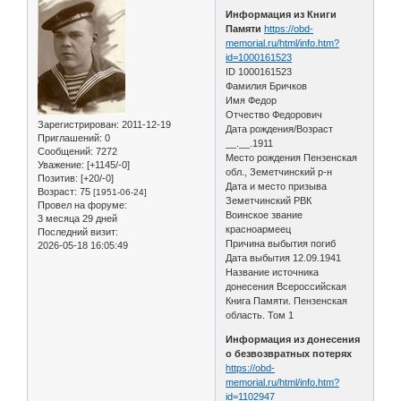
Информация из Книги
Памяти
https://obd-
memorial.ru/html/info.htm?
id=1000161523
ID 1000161523
Фамилия Бричков
Имя Федор
Отчество Федорович
Зарегистрирован
: 2011-12-19
Дата рождения/Возраст
Приглашений:
0
__.__.1911
Сообщений:
7272
Место рождения Пензенская
Уважение:
[+1145/-0]
обл., Земетчинский р-н
Позитив:
[+20/-0]
Дата и место призыва
Возраст:
75
[1951-06-24]
Земетчинский РВК
Провел на форуме:
Воинское звание
3 месяца 29 дней
красноармеец
Последний визит:
Причина выбытия погиб
2026-05-18 16:05:49
Дата выбытия 12.09.1941
Название источника
донесения Всероссийская
Книга Памяти. Пензенская
область. Том 1
Информация из донесения
о безвозвратных потерях
https://obd-
memorial.ru/html/info.htm?
id=1102947