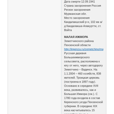
Дата смерти 12.09.1941
Страна захоронения Россия
Регион захоронения
Мурманская обл.
Место захоронения
Кандалакшский р-н, 102 км а/
д Кандалакша-Алакуртти, ст.
Войта
МАЛАЯ ИЖМОРА
Земетчинского района
Пензенской области
http://inpenza.ru/zemetchino/malaya_iz
Русская деревня
Большеижморского
сельсовета, расположена к
югу от него, через автодорогу
Земетчино – Вадинск. На
1.1.2004 – 460 хозяйств, 838
жителей. Троицкая церковь
(построена в 1897 году).
Основано в середине XVII
века, развивалось, как и
Большая Ижмора (см.). С
1780 года входила в состав
Керенского уезда Пензенской
губернии. В середине XIX
века насчитывалось 15