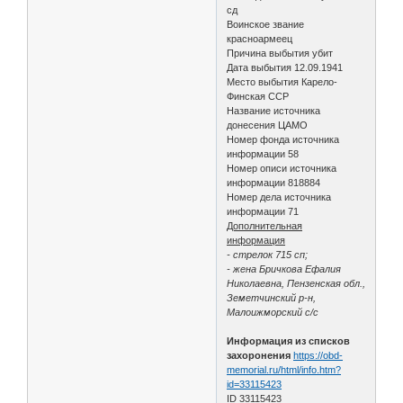
сд
Воинское звание
красноармеец
Причина выбытия убит
Дата выбытия 12.09.1941
Место выбытия Карело-
Финская ССР
Название источника
донесения ЦАМО
Номер фонда источника
информации 58
Номер описи источника
информации 818884
Номер дела источника
информации 71
Дополнительная
информация
- стрелок 715 сп;
- жена Бричкова Ефалия
Николаевна, Пензенская обл.,
Земетчинский р-н,
Малоижморский с/с
Информация из списков
захоронения
https://obd-
memorial.ru/html/info.htm?
id=33115423
ID 33115423