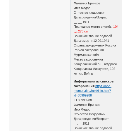
Фамилия Бричков
Имя Федор
Отчество Федорович
Дата рождения/Возраст
__.__.1911
Последнее место службы
104
сд 273 сп
Воинское звание рядовой
Дата смерти 12.09.1941
Страна захоронения Россия
Регион захоронения
Мурманская обл.
Место захоронения
Кандалакшский р-н, а/дороги
Кандалакша-Алакуртти, 102
км, ст. Войта
Информация из списков
захоронения
https://obd-
memorial.ru/html/info.htm?
id=85999288
ID 85999288
Фамилия Бричков
Имя Федор
Отчество Федорович
Дата рождения/Возраст
__.__.1911
Воинское звание рядовой