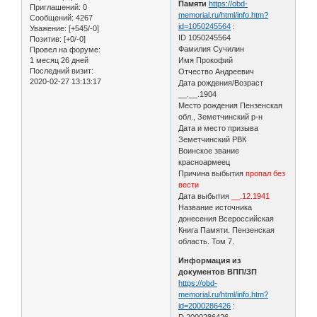
Памяти
https://obd-
Приглашений:
0
memorial.ru/html/info.htm?
Сообщений:
4267
id=1050245564
:
Уважение:
[+545/-0]
ID 1050245564
Позитив:
[+0/-0]
Фамилия Сучилин
Провел на форуме:
1 месяц 26 дней
Имя Прокофий
Последний визит:
Отчество Андреевич
2020-02-27 13:13:17
Дата рождения/Возраст
__.__.1904
Место рождения Пензенская
обл., Земетчинский р-н
Дата и место призыва
Земетчинский РВК
Воинское звание
красноармеец
Причина выбытия
пропал без
вести
Дата выбытия
__.12.1941
Название источника
донесения Всероссийская
Книга Памяти. Пензенская
область. Том 7.
Информация из
документов ВПП/ЗП
https://obd-
memorial.ru/html/info.htm?
id=2000286426
:
D 2000286426