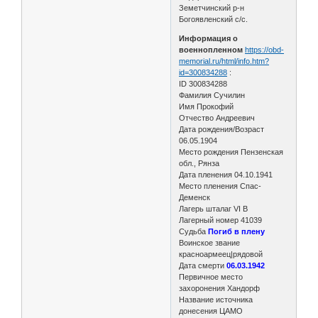
Земетчинский р-н
Богоявленский с/с.
Информация о
военнопленном
https://obd-
memorial.ru/html/info.htm?
id=300834288
:
ID 300834288
Фамилия Сучилин
Имя Прокофий
Отчество Андреевич
Дата рождения/Возраст
06.05.1904
Место рождения Пензенская
обл., Рянза
Дата пленения 04.10.1941
Место пленения Спас-
Деменск
Лагерь шталаг VI B
Лагерный номер 41039
Судьба
Погиб в плену
Воинское звание
красноармеец|рядовой
Дата смерти
06.03.1942
Первичное место
захоронения Хандорф
Название источника
донесения ЦАМО