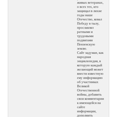
живых ветеранах,
о всех тех, кто
защищал в лихие
годы наше
Отечество, ковал
Победу в тылу,
прославлял
ратными и
трудовыми
подвигами
Пензенскую
землю.
Сайт задуман, как
народная
энциклопедия, в
которую каждый
желающий может
внести известную
ему информацию
об участниках
Великой
Отечественной
войны, добавить
свои комментарии
к имеющейся на
сайте
информации,
дополнить