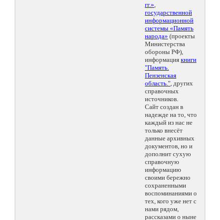
гг.»
,
государственной
информационной
системы «Память
народа»
(проекты
Министерства
обороны РФ),
информация
книги
"Память.
Пензенская
область."
, других
справочных
источников.
Сайт создан в
надежде на то, что
каждый из нас не
только внесёт
данные архивных
документов, но и
дополнит сухую
справочную
информацию
своими бережно
сохраненными
воспоминаниями о
тех, кого уже нет с
нами рядом,
рассказами о ныне