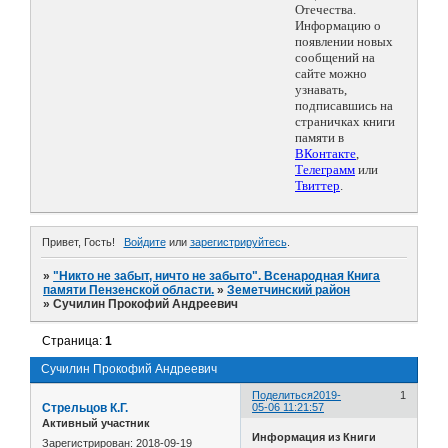
Отечества.
Информацию о
появлении новых
сообщений на
сайте можно
узнавать,
подписавшись на
страничках книги
памяти в
ВКонтакте
,
Телеграмм
или
Твиттер
.
Привет, Гость!
Войдите
или
зарегистрируйтесь
.
»
"Никто не забыт, ничто не забыто". Всенародная Книга
памяти Пензенской области.
»
Земетчинский район
»
Сучилин Прокофий Андреевич
Страница:
1
Сучилин Прокофий Андреевич
Поделиться
2019-
1
Стрельцов К.Г.
05-06 11:21:57
Активный участник
Информация из Книги
Зарегистрирован
: 2018-09-19