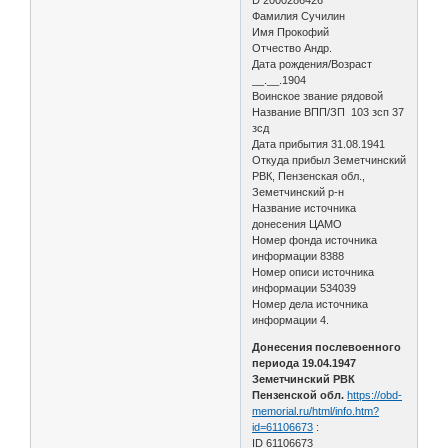
Фамилия Сучилин
Имя Прокофий
Отчество Андр.
Дата рождения/Возраст
__.__.1904
Воинское звание рядовой
Название ВПП/ЗП 103 зсп 37
зсд
Дата прибытия 31.08.1941
Откуда прибыл Земетчинский
РВК, Пензенская обл.,
Земетчинский р-н
Название источника
донесения ЦАМО
Номер фонда источника
информации 8388
Номер описи источника
информации 534039
Номер дела источника
информации 4.
Донесения послевоенного
периода 19.04.1947
Земетчинский РВК
Пензенской обл.
https://obd-
memorial.ru/html/info.htm?
id=61106673
:
ID 61106673