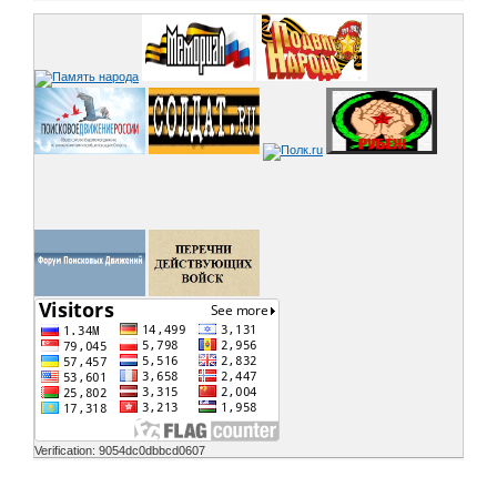
Verification: 9054dc0dbbcd0607