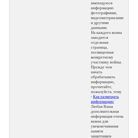
имеющуюся
информацию
фотографиями,
видеоматериалами
и другими
данными.
На каждого воина
заводится
отдельная
страница,
посвященная
конкретному
участнику войны.
Прежде чем
начать
обрабатывать
информацию,
прочитайте,
пожалуйста, тему
-
Как размещать
информацию
.
Любая Ваша
дополнительная
информация очень
важна для
увековечивания
памяти
защитников