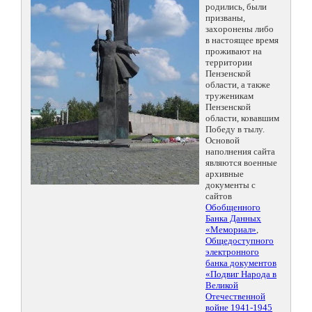
родились, были
призваны,
захоронены либо
в настоящее время
проживают на
территории
Пензенской
области, а также
труженикам
Пензенской
области, ковавшим
Победу в тылу.
Основой
наполнения сайта
являются военные
архивные
документы с
сайтов
Обобщенного
Банка Данных
«Мемориал»
,
Общедоступного
электронного
банка документов
«Подвиг Народа в
Великой
Отечественной
войне 1941-1945