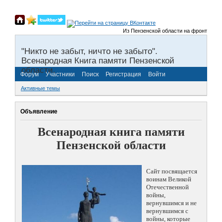
Из Пензенской области на фронты Велико
"Никто не забыт, ничто не забыто".
Всенародная Книга памяти Пензенской
области.
Форум
Участники
Поиск
Регистрация
Войти
Активные темы
Объявление
Всенародная книга памяти
Пензенской области
Сайт посвящается
воинам Великой
Отечественной
войны,
вернувшимся и не
вернувшимся с
войны, которые