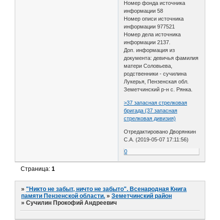
Номер фонда источника
информации 58
Номер описи источника
информации 977521
Номер дела источника
информации 2137.
Доп. информация из
документа: девичья фамилия
матери Соловьева,
родственники - сучилина
Лукерья, Пензенская обл.
Земетчинский р-н с. Рянка.
>37 запасная стрелковая
бригада (37 запасная
стрелковая дивизия)
Отредактировано Дворянкин
С.А. (2019-05-07 17:11:56)
0
Страница:
1
»
"Никто не забыт, ничто не забыто". Всенародная Книга
памяти Пензенской области.
»
Земетчинский район
»
Сучилин Прокофий Андреевич