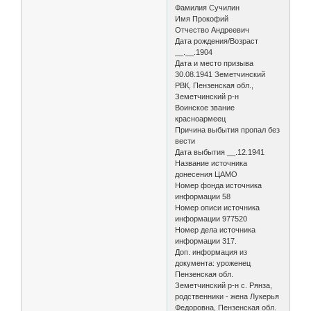
Фамилия Сучилин
Имя Прокофий
Отчество Андреевич
Дата рождения/Возраст
__.__.1904
Дата и место призыва
30.08.1941 Земетчинский
РВК, Пензенская обл.,
Земетчинский р-н
Воинское звание
красноармеец
Причина выбытия пропал без
вести
Дата выбытия __.12.1941
Название источника
донесения ЦАМО
Номер фонда источника
информации 58
Номер описи источника
информации 977520
Номер дела источника
информации 317.
Доп. информация из
документа: уроженец
Пензенская обл.
Земетчинский р-н с. Рянза,
родственники - жена Лукерья
Федоровна, Пензенская обл.