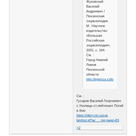
Жуковский
Василий
Андреевич /
Пензенская
энциклопедия.
М.: Научное
издательство
«Большая
Российская
энциклопедия»,
2001, с. 184.
См. :
Город Нижний
Ломов
Пензенской
области
http://inpenza.ru/lomov/index.php
См. :
Гусаров Василий Георгиевич
с.Уколицы ст.лейтенант Погиб
в бою
https://glory.rin.ru/cgi-
bin/lost.pl?ac … mp;page=83
+2