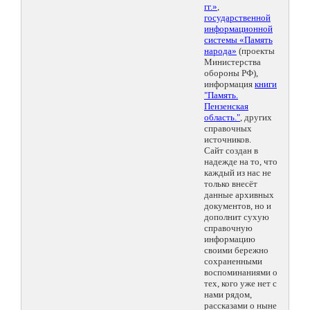
гг.»
,
государственной
информационной
системы «Память
народа»
(проекты
Министерства
обороны РФ),
информация
книги
"Память.
Пензенская
область."
, других
справочных
источников.
Сайт создан в
надежде на то, что
каждый из нас не
только внесёт
данные архивных
документов, но и
дополнит сухую
справочную
информацию
своими бережно
сохраненными
воспоминаниями о
тех, кого уже нет с
нами рядом,
рассказами о ныне