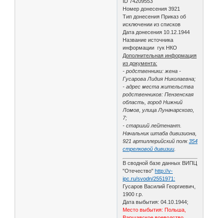
ID 74209553
Номер донесения 3921
Тип донесения Приказ об
исключении из списков
Дата донесения 10.12.1944
Название источника
информации гук НКО
Дополнительная информация
из документа:
- родственники: жена -
Гусарова Лидия Николаевна;
- адрес места жительства
родственников: Пензенская
область, город Нижний
Ломов, улица Луначарского,
7;
- старший лейтенант.
Начальник штаба дивизиона,
921 артиллерийский полк
354
стрелковой дивизии
.
В сводной базе данных ВИПЦ
"Отечество"
http://v-
ipc.ru/svodn/2551971:
Гусаров Василий Георгиевич,
1900 г.р.
Дата выбытия: 04.10.1944;
Место выбытия: Польша,
Варшавское воеводство,