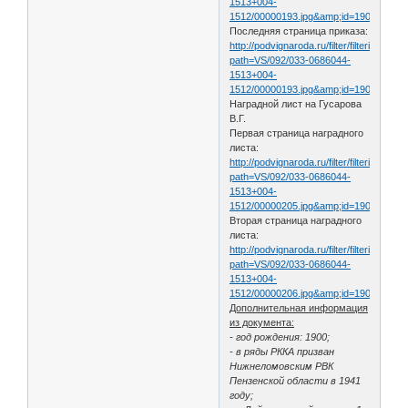
1513+004-
1512/00000193.jpg&amp;id=19097185&
Последняя страница приказа:
http://podvignaroda.ru/filter/filterimage?
path=VS/092/033-0686044-
1513+004-
1512/00000193.jpg&amp;id=19097185&
Наградной лист на Гусарова
В.Г.
Первая страница наградного
листа:
http://podvignaroda.ru/filter/filterimage?
path=VS/092/033-0686044-
1513+004-
1512/00000205.jpg&amp;id=19097201&
Вторая страница наградного
листа:
http://podvignaroda.ru/filter/filterimage?
path=VS/092/033-0686044-
1513+004-
1512/00000206.jpg&amp;id=19097202&
Дополнительная информация
из документа:
- год рождения: 1900;
- в ряды РККА призван
Нижнеломовским РВК
Пензенской области в 1941
году;