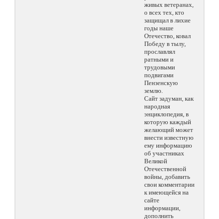
живых ветеранах,
о всех тех, кто
защищал в лихие
годы наше
Отечество, ковал
Победу в тылу,
прославлял
ратными и
трудовыми
подвигами
Пензенскую
землю.
Сайт задуман, как
народная
энциклопедия, в
которую каждый
желающий может
внести известную
ему информацию
об участниках
Великой
Отечественной
войны, добавить
свои комментарии
к имеющейся на
сайте
информации,
дополнить