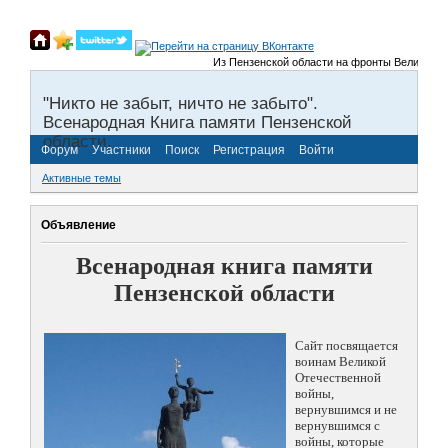
Из Пензенской области на фронты Великой Отечес
"Никто не забыт, ничто не забыто".
Всенародная Книга памяти Пензенской
области.
Форум
Участники
Поиск
Регистрация
Войти
Активные темы
Объявление
Всенародная книга памяти
Пензенской области
Сайт посвящается
воинам Великой
Отечественной
войны,
вернувшимся и не
вернувшимся с
войны, которые