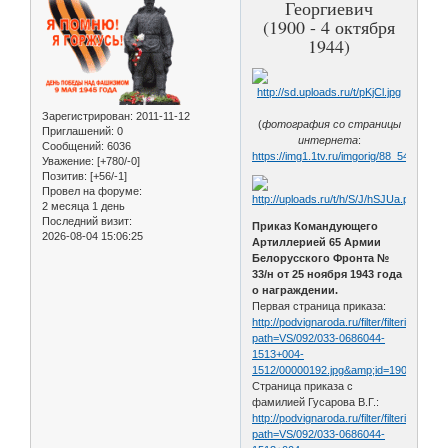
Георгиевич
(1900 - 4 октября
1944)
Зарегистрирован
: 2011-11-12
(
фотография со страницы
Приглашений:
0
интернета
:
Сообщений:
6036
https://img1.1tv.ru/imgorig/88_544582
Уважение:
[+780/-0]
Позитив:
[+56/-1]
Провел на форуме:
2 месяца 1 день
Последний визит:
Приказ Командующего
2026-08-04 15:06:25
Артиллерией 65 Армии
Белорусского Фронта №
33/н от 25 ноября 1943 года
о награждении.
Первая страница приказа:
http://podvignaroda.ru/filter/filterimage?
path=VS/092/033-0686044-
1513+004-
1512/00000192.jpg&amp;id=19097179&
Страница приказа с
фамилией Гусарова В.Г.:
http://podvignaroda.ru/filter/filterimage?
path=VS/092/033-0686044-