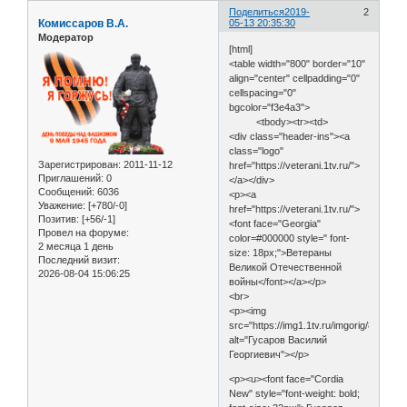
Поделиться
2019-
2
Комиссаров В.А.
05-13 20:35:30
Модератор
[html]
<table width="800" border="10"
align="center" cellpadding="0"
cellspacing="0"
bgcolor="f3e4a3">
<tbody><tr><td>
<div class="header-ins"><a
class="logo"
Зарегистрирован
: 2011-11-12
href="https://veterani.1tv.ru/">
Приглашений:
0
</a></div>
Сообщений:
6036
<p><a
Уважение:
[+780/-0]
href="https://veterani.1tv.ru/">
Позитив:
[+56/-1]
<font face="Georgia"
Провел на форуме:
color=#000000 style=" font-
2 месяца 1 день
size: 18px;">Ветераны
Последний визит:
Великой Отечественной
2026-08-04 15:06:25
войны</font></a></p>
<br>
<p><img
src="https://img1.1tv.ru/imgorig/88_5
alt="Гусаров Василий
Георгиевич"></p>
<p><u><font face="Cordia
New" style="font-weight: bold;