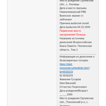
Место рождения Орловская
обл., с. Уколицы
Дата и место призыва
Нижнеломовский РВК
Воинское звание ст.
лейтенант
Причина выбытия погиб
Дата выбытия 04.10.1944
Первичное место
захоронения Польша
Название источника
донесения Всероссийская
Книга Памяти. Пензенская
область. Том 2
Информация из донесения о
безвозвратных потерях
https://obd-
memorial.ru/html/info.htm?
id=6530233
ID 6530233
Фамилия Гусаров
Имя Василий
Отчество Георгичевич
Дата рождения/Возраст
__.__.1900
Место рождения Орловская
обл., Плохинский р-н, с.
Уколицы