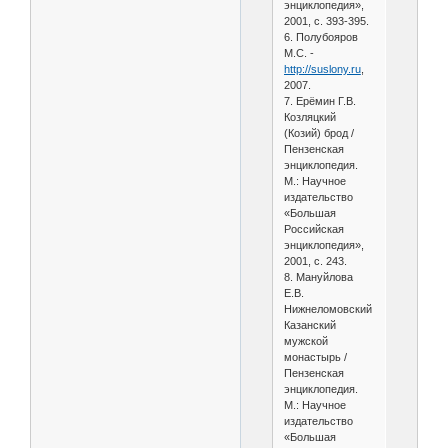
энциклопедия»,
2001, с. 393-395.
6. Полубояров
М.С. -
http://suslony.ru
,
2007.
7. Ерёмин Г.В.
Козляцкий
(Козий) брод /
Пензенская
энциклопедия.
М.: Научное
издательство
«Большая
Российская
энциклопедия»,
2001, с. 243.
8. Мануйлова
Е.В.
Нижнеломовский
Казанский
мужской
монастырь /
Пензенская
энциклопедия.
М.: Научное
издательство
«Большая