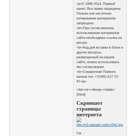
<p>© 1996-2014, Первый
канал. Все права защищены.
Полное или частичное
копирование материалов
запрещено.
<br>При согласованном
использовании материалов
сайта необходима ссылка на
ресурс.
<br>Код для вставки в блоги и
другие ресурсы,
размещенный на нашем
сайте, можно использовать
без согласования.
<br>Справочная Первого
канала тел. +7(495) 617-73-
87</p>
</td></tr></tbody></table>
[/html]
Скриншот
страницы
интернета
См. :