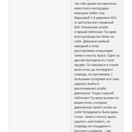
<br>«Во время исторически
известного контрудара
немецких войск под
Варшавой 1-й дивизион 921-
го артполка вёл неравный
бой. Начальник штаба
старший лейтенант Гусаров
взял руководство боем на
себя. Дивизион прямой
наводкой в упор
расстреливал атакующие
танки и пехоту врага. Одно за
другим выходили из строя
орудия. Оставшиеся в строю
вели огонь до последнего
снаряда, но противнику с
большими потерями всё-таки
удалось выйти в
расположение штаба
дивизиона. Тогда старший
лейтенант Гусаров вызвал по
рации огонь соседних
дивизионов своего полка на
себя! Координаты были даны
точно, танки и пехоту врага
удалось уничтожить, но
снаряды не пощадили и
русского солдата», - так