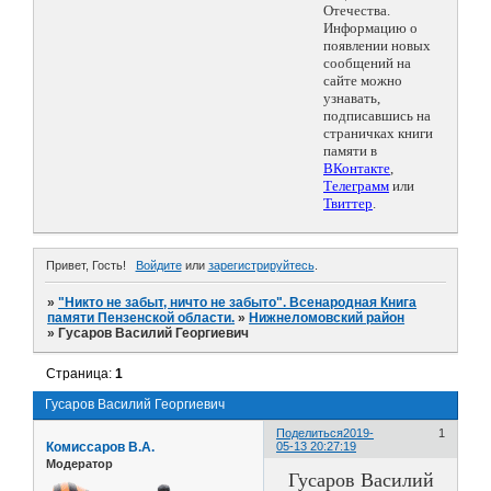
Отечества.
Информацию о
появлении новых
сообщений на
сайте можно
узнавать,
подписавшись на
страничках книги
памяти в
ВКонтакте
,
Телеграмм
или
Твиттер
.
Привет, Гость!
Войдите
или
зарегистрируйтесь
.
»
"Никто не забыт, ничто не забыто". Всенародная Книга
памяти Пензенской области.
»
Нижнеломовский район
»
Гусаров Василий Георгиевич
Страница:
1
Гусаров Василий Георгиевич
Поделиться
2019-
1
Комиссаров В.А.
05-13 20:27:19
Модератор
Гусаров Василий