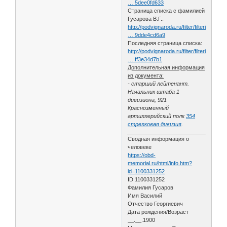
… 5dee0fd633
Страница списка с фамилией
Гусарова В.Г.:
http://podvignaroda.ru/filter/filterima
… 9dde4cd6a9
Последняя страница списка:
http://podvignaroda.ru/filter/filterima
… ff3e34d7b1
Дополнительная информация
из документа:
- старший лейтенант.
Начальник штаба 1
дивизиона, 921
Краснозменный
артиллерийский полк
354
стрелковая дивизия
.
Сводная информация о
человеке
https://obd-
memorial.ru/html/info.htm?
id=1100331252
ID 1100331252
Фамилия Гусаров
Имя Василий
Отчество Георгиевич
Дата рождения/Возраст
__.__.1900