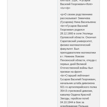
font-size: 22px;">Гусаров
Василий Георгиевич</font>
</u></p>
<p>О своем родственнике
рассказывает Зимичева
(Гусарова) Нина Васильевна:
<br>«Гусаров Василий
Георгиевич родился
28.12.1900 в селе Уколицы
Орловской области. Окончил
Саратовский университет,
физико-математический
факультет. Был
преподавателем математики
в г. Нижнем Ломове
Пензенской области, откуда с
первых дней Великой
Отечественной войны был
призван на фронт.
<br>Старший лейтенант
Гусаров Василий Георгиевич,
начальник штаба дивизиона
921-го артиллерийского полка
354-й стрелковой дивизии,
кавалер Ордена Красной
Звезды, геройски погиб
04.10.1944 в бою за
освобождение Польши.