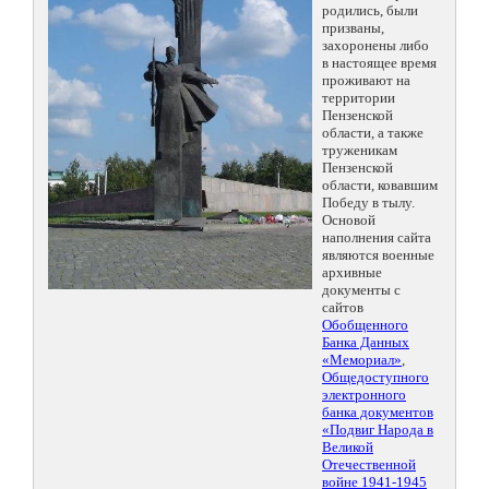
родились, были
призваны,
захоронены либо
в настоящее время
проживают на
территории
Пензенской
области, а также
труженикам
Пензенской
области, ковавшим
Победу в тылу.
Основой
наполнения сайта
являются военные
архивные
документы с
сайтов
Обобщенного
Банка Данных
«Мемориал»
,
Общедоступного
электронного
банка документов
«Подвиг Народа в
Великой
Отечественной
войне 1941-1945