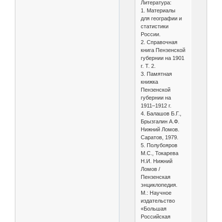
Литература:
1. Материалы
для географии и
статистики
России.
2. Справочная
книга Пензенской
губернии на 1901
г. Т. 2.
3. Памятная
книжка
Пензенской
губернии на
1911–1912 г.
4. Балашов Б.Г.,
Брызгалин А.Ф.
Нижний Ломов.
Саратов, 1979.
5. Полубояров
М.С., Токарева
Н.И. Нижний
Ломов /
Пензенская
энциклопедия.
М.: Научное
издательство
«Большая
Российская