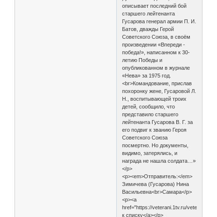
описывает последний бой
старшего лейтенанта
Гусарова генерал армии П. И.
Батов, дважды Герой
Советского Союза, в своём
произведении «Впереди -
победа!», написанном к 30-
летию Победы и
опубликованном в журнале
«Нева» за 1975 год.
<br>Командование, прислав
похоронку жене, Гусаровой Л.
Н., воспитывающей троих
детей, сообщило, что
представило старшего
лейтенанта Гусарова В. Г. за
его подвиг к званию Героя
Советского Союза
посмертно. Но документы,
видимо, затерялись, и
награда не нашла солдата…»
</p>
<p><em>Отправитель:</em>
Зимичева (Гусарова) Нина
Васильевна<br>Самара</p>
<p><a
href="https://veterani.1tv.ru/veterani/5
к списку</a></p>