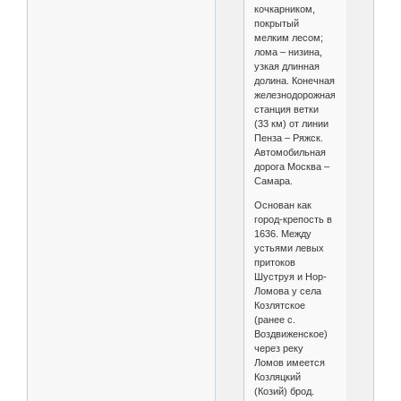
кочкарником,
покрытый
мелким лесом;
лома – низина,
узкая длинная
долина. Конечная
железнодорожная
станция ветки
(33 км) от линии
Пенза – Ряжск.
Автомобильная
дорога Москва –
Самара.
Основан как
город-крепость в
1636. Между
устьями левых
притоков
Шуструя и Нор-
Ломова у села
Козлятское
(ранее с.
Воздвиженское)
через реку
Ломов имеется
Козляцкий
(Козий) брод.