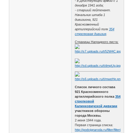
- в Действующей армии с 1
декабря 1941 года;
- старший лейтенант.
Начальник штаба 1
дивизиона, 921
Краснозменный
артиллерийский полк
354
стрелковая дивизия
.
Страницы Наградного листа:
Список личного состава
921 Краснозменного
артиллерийского полка
354
стрелковой
Калинковичской дивизии
участников обороны
города Москвы.
2 июня 1944 года.
Первая страница списка:
http://podvignaroda.ru/filter/filterima