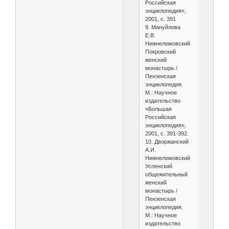
Российская
энциклопедия»,
2001, с. 391
9. Мануйлова
Е.В.
Нижнеломовский
Покровский
женский
монастырь /
Пензенская
энциклопедия.
М.: Научное
издательство
«Большая
Российская
энциклопедия»,
2001, с. 391-392.
10. Дворжанский
А.И.
Нижнеломовский
Успенский
общежительный
женский
монастырь /
Пензенская
энциклопедия.
М.: Научное
издательство