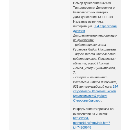
Номер донесения 042439
Тип донесения Донесения о
безвозвратных потерях
Дата донесения 13.11.1944
Название источника
информации
354 стрелковая
дивизия
Дополнительная информация
из документа:
- родственники: жена -
Гусарова Лидия Николаевна;
- адрес места жительства
родственников: Пензенская
область, город Нижний
Ломов, улица Луначарского,
7;
- старший лейтенант.
Начальник штаба дивизиона,
921 артиллерийский полк
354
стрелковой Калинковичской
Краснозменной ордена
Суворова дивизии
.
Информация из приказа об
исключении из списков
https://obd-
memorial.ru/html/info.htm?
id=74209648