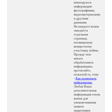
имеющуюся
информацию
фотографиями,
видеоматериалами
и другими
данными.
На каждого воина
заводится
отдельная
страница,
посвященная
конкретному
участнику войны.
Прежде чем
начать
обрабатывать
информацию,
прочитайте,
пожалуйста, тему
-
Как размещать
информацию
.
Любая Ваша
дополнительная
информация очень
важна для
увековечивания
памяти
защитников