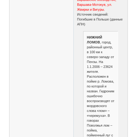
Варшава-Мотокув, ул.
Жвирки и Вигуры.
Источник сведений:
Погибшие в Польше (данные
АПН)
НИЖНИЙ
ЛОМОВ
, город,
районный центр,
в 100 км к
северо-западу от
Пензы. На
1.1.2006 – 23624
жителя.
Расположен в
пойме р. Ломова,
по которой и
назван. Гидроним
ошибочно
воспроизводят от
мордовского
слова «лом» –
«черемуха». В
говорах
Поволжья лом –
пойма,
пойменный луг с