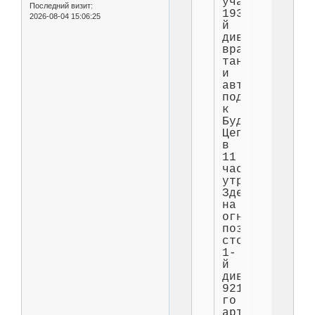
участке
Последний визит:
193-
2026-08-04 15:06:25
й
дивизии
вражеские
танки
и
автоматчики
подошли
к
Буде
Цепелинске
в
11
часов
утра.
Здесь
на
огневой
позиции
стоял
1-
й
дивизион
921-
го
артиллерийско