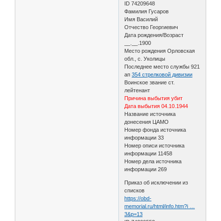
ID 74209648
Фамилия Гусаров
Имя Василий
Отчество Георгиевич
Дата рождения/Возраст
__.__.1900
Место рождения Орловская
обл., с. Уколицы
Последнее место службы 921
ап
354 стрелковой дивизии
Воинское звание ст.
лейтенант
Причина выбытия убит
Дата выбытия 04.10.1944
Название источника
донесения ЦАМО
Номер фонда источника
информации 33
Номер описи источника
информации 11458
Номер дела источника
информации 269
Приказ об исключении из
списков
https://obd-
memorial.ru/html/info.htm?i …
3&p=13