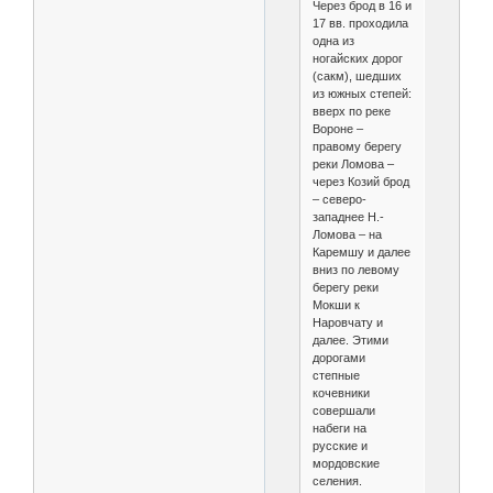
Через брод в 16 и
17 вв. проходила
одна из
ногайских дорог
(сакм), шедших
из южных степей:
вверх по реке
Вороне –
правому берегу
реки Ломова –
через Козий брод
– северо-
западнее Н.-
Ломова – на
Каремшу и далее
вниз по левому
берегу реки
Мокши к
Наровчату и
далее. Этими
дорогами
степные
кочевники
совершали
набеги на
русские и
мордовские
селения.