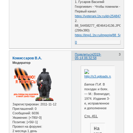
1. Гусаров Василий
Георгиевич - Чтобы помнили -
Первый канал
https://veterani.1tv.ru/id=2548471
2.
88_54458277_4E46414136.JPG
(299х380)
https://img1.1tv.ru/imgorig/88_544582
0
Поделиться
2019-
3
Комиссаров В.А.
05-14 06:32:58
Модератор
Батов П.И.
В
походах и боях.
— М.: Воениздат,
1974. Издание 3-
е, исправленное
Зарегистрирован
: 2011-11-12
и дополненное
Приглашений:
0
Сообщений:
6036
Стр. 451.
Уважение:
[+780/-0]
Позитив:
[+56/-1]
Провел на форуме:
На
2 месяца 1 день