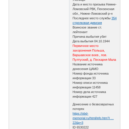
Дата и место призыва Нижне-
Ломовский РВК, Пензенская
обл., Нижне-Ломовский р-н
Последнее место службы
354
стрелковая дивизия
Воинское звание ст.
лейтенант
Причина выбытия убит
Дата выбытия 04.10.1944
Первичное место
захоронения Польша,
Варшавское воев., пов.
Пултуский, д. Пескарня Мала
Название источника
донесения ЦАМО
Номер фонда источника
информации 33
Номер описи источника
информации 11458
Номер дела источника
информации 427
Донесение о безвозвратных
потерях
https://obd-
memorial.ru/html/info.htm?i …
22&p=3
ID 6530222