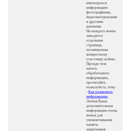
имеющуюся
информацию
фотографиями,
видеоматериалами
и другими
данными.
На каждого воина
заводится
отдельная
страница,
посвященная
конкретному
участнику войны.
Прежде чем
начать
обрабатывать
информацию,
прочитайте,
пожалуйста, тему
-
Как размещать
информацию
.
Любая Ваша
дополнительная
информация очень
важна для
увековечивания
памяти
защитников