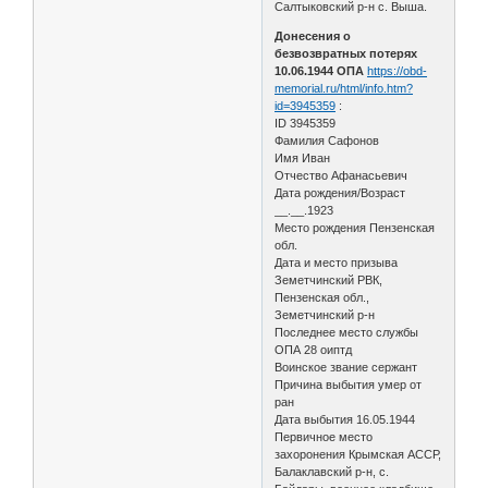
Салтыковский р-н с. Выша.
Донесения о
безвозвратных потерях
10.06.1944 ОПА
https://obd-
memorial.ru/html/info.htm?
id=3945359
:
ID 3945359
Фамилия Сафонов
Имя Иван
Отчество Афанасьевич
Дата рождения/Возраст
__.__.1923
Место рождения Пензенская
обл.
Дата и место призыва
Земетчинский РВК,
Пензенская обл.,
Земетчинский р-н
Последнее место службы
ОПА 28 оиптд
Воинское звание сержант
Причина выбытия умер от
ран
Дата выбытия 16.05.1944
Первичное место
захоронения Крымская АССР,
Балаклавский р-н, с.