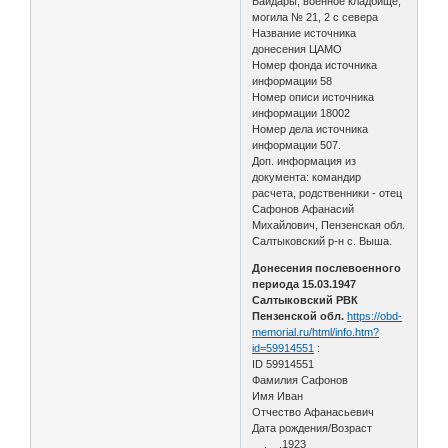
Байдары, военное кладбище,
могила № 21, 2 с севера
Название источника
донесения ЦАМО
Номер фонда источника
информации 58
Номер описи источника
информации 18002
Номер дела источника
информации 507.
Доп. информация из
документа: командир
расчета, родственники - отец
Сафонов Афанасий
Михайлович, Пензенская обл.
Салтыковский р-н с. Выша.
Донесения послевоенного
периода 15.03.1947
Салтыковский РВК
Пензенской обл.
https://obd-
memorial.ru/html/info.htm?
id=59914551
:
ID 59914551
Фамилия Сафонов
Имя Иван
Отчество Афанасьевич
Дата рождения/Возраст
__.__.1923