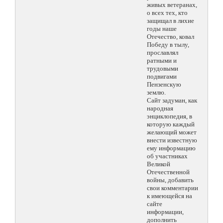
живых ветеранах,
о всех тех, кто
защищал в лихие
годы наше
Отечество, ковал
Победу в тылу,
прославлял
ратными и
трудовыми
подвигами
Пензенскую
землю.
Сайт задуман, как
народная
энциклопедия, в
которую каждый
желающий может
внести известную
ему информацию
об участниках
Великой
Отечественной
войны, добавить
свои комментарии
к имеющейся на
сайте
информации,
дополнить