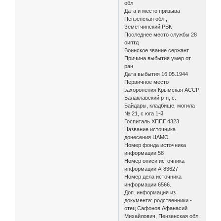
обл.
Дата и место призыва
Пензенская обл.,
Земетчинский РВК
Последнее место службы 28
оиптд
Воинское звание сержант
Причина выбытия умер от
ран
Дата выбытия 16.05.1944
Первичное место
захоронения Крымская АССР,
Балаклавский р-н, с.
Байдары, кладбище, могила
№ 21, с юга 1-й
Госпиталь ХППГ 4323
Название источника
донесения ЦАМО
Номер фонда источника
информации 58
Номер описи источника
информации А-83627
Номер дела источника
информации 6566.
Доп. информация из
документа: родственники -
отец Сафонов Афанасий
Михайлович, Пензенская обл.