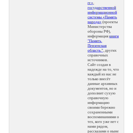
гг.»
,
государственной
информационной
системы «Память
народа»
(проекты
Министерства
обороны РФ),
информация
книги
"Память.
Пензенская
область."
, других
справочных
источников.
Сайт создан в
надежде на то, что
каждый из нас не
только внесёт
данные архивных
документов, но и
дополнит сухую
справочную
информацию
своими бережно
сохраненными
воспоминаниями о
тех, кого уже нет с
нами рядом,
рассказами о ныне