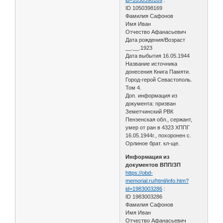
ID 1050398169
Фамилия Сафонов
Имя Иван
Отчество Афанасьевич
Дата рождения/Возраст
__.__.1923
Дата выбытия 16.05.1944
Название источника
донесения Книга Памяти.
Город-герой Севастополь.
Том 4.
Доп. информация из
документа: призван
Земетчинский РВК
Пензенская обл., сержант,
умер от ран в 4323 ХППГ
16.05.1944г., похоронен с.
Орлиное брат. кл-ще.
Информация из
документов ВПП/ЗП
https://obd-
memorial.ru/html/info.htm?
id=1983003286
:
ID 1983003286
Фамилия Сафонов
Имя Иван
Отчество Афанасьевич