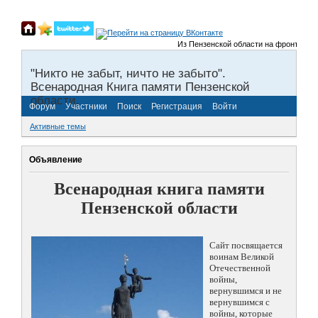
Из Пензенской области на фронты Велико
"Никто не забыт, ничто не забыто".
Всенародная Книга памяти Пензенской
области.
Форум
Участники
Поиск
Регистрация
Войти
Активные темы
Объявление
Всенародная книга памяти
Пензенской области
Сайт посвящается
воинам Великой
Отечественной
войны,
вернувшимся и не
вернувшимся с
войны, которые