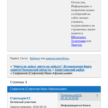
Отечества.
Информацию о
появлении новых
сообщений на
сайте можно
узнавать,
подписавшись на
страничках книги
памяти в
ВКонтакте
,
Телеграмм
или
Твиттер
.
Привет, Гость!
Войдите
или
зарегистрируйтесь
.
»
"Никто не забыт, ничто не забыто". Всенародная Книга
памяти Пензенской области.
»
Земетчинский район
»
Сафронов (Сафонов) Иван Афанасьевич
Страница:
1
Сафронов (Сафонов) Иван Афанасьевич
Поделиться
2019-
1
Стрельцов К.Г.
05-16 14:32:06
Активный участник
Информация из Книги
Зарегистрирован
: 2018-09-19