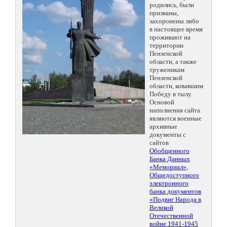
родились, были
призваны,
захоронены либо
в настоящее время
проживают на
территории
Пензенской
области, а также
труженикам
Пензенской
области, ковавшим
Победу в тылу.
Основой
наполнения сайта
являются военные
архивные
документы с
сайтов
Обобщенного
Банка Данных
«Мемориал»
,
Общедоступного
электронного
банка документов
«Подвиг Народа в
Великой
Отечественной
войне 1941-1945