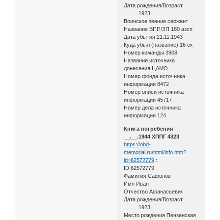
Дата рождения/Возраст
__.__.1923
Воинское звание сержант
Название ВПП/ЗП 180 азсп
Дата убытия 21.11.1943
Куда убыл (название) 16 ск
Номер команды 3908
Название источника
донесения ЦАМО
Номер фонда источника
информации 8472
Номер описи источника
информации 45717
Номер дела источника
информации 124.
Книга погребения
__.__.1944 ХППГ 4323
https://obd-
memorial.ru/html/info.htm?
id=62572779
:
ID 62572779
Фамилия Сафонов
Имя Иван
Отчество Афанасьевич
Дата рождения/Возраст
__.__.1923
Место рождения Пензенская