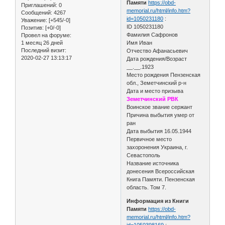
Памяти
https://obd-
Приглашений:
0
memorial.ru/html/info.htm?
Сообщений:
4267
id=1050231180
:
Уважение:
[+545/-0]
ID 1050231180
Позитив:
[+0/-0]
Фамилия Сафронов
Провел на форуме:
1 месяц 26 дней
Имя Иван
Последний визит:
Отчество Афанасьевич
2020-02-27 13:13:17
Дата рождения/Возраст
__.__.1923
Место рождения Пензенская
обл., Земетчинский р-н
Дата и место призыва
Земетчинский РВК
Воинское звание сержант
Причина выбытия умер от
ран
Дата выбытия 16.05.1944
Первичное место
захоронения Украина, г.
Севастополь
Название источника
донесения Всероссийская
Книга Памяти. Пензенская
область. Том 7.
Информация из Книги
Памяти
https://obd-
memorial.ru/html/info.htm?
id=1050398169
: