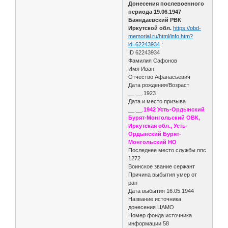
Донесения послевоенного
периода 19.06.1947
Баяндаевский РВК
Иркутской обл.
https://obd-
memorial.ru/html/info.htm?
id=62243934
:
ID 62243934
Фамилия Сафонов
Имя Иван
Отчество Афанасьевич
Дата рождения/Возраст
__.__.1923
Дата и место призыва
__.__.
1942 Усть-Ордынский
Бурят-Монгольский ОВК,
Иркутская обл., Усть-
Ордынский Бурят-
Монгольский НО
Последнее место службы ппс
1272
Воинское звание сержант
Причина выбытия умер от
ран
Дата выбытия 16.05.1944
Название источника
донесения ЦАМО
Номер фонда источника
информации 58