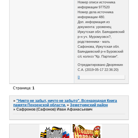
Номер описи источника
информации 977520
Номер дела источника
информации 480.
Доп. информация из
документа: уроженец
Иркутская обл. Баяндаевский
р-н уч. Муромуовск?,
родственники - мать
Сафонова, Иркутская обл.
Баяндаевский р-н Буровский
с/с колхоз "Кр. Партизан".
Отредактировано Дворянкин
С.А. (2019-05-17 22:36:20)
0
Страница:
1
»
"Никто не забыт, ничто не забыто". Всенародная Книга
памяти Пензенской области.
»
Земетчинский район
»
Сафронов (Сафонов) Иван Афанасьевич