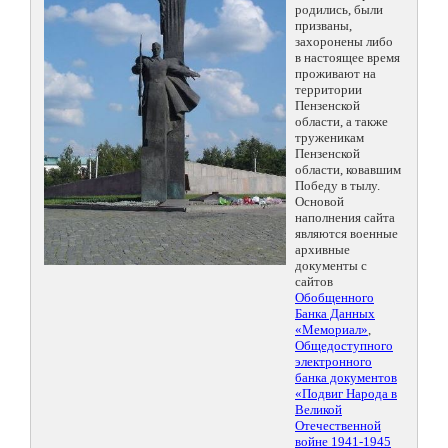
родились, были
призваны,
захоронены либо
в настоящее время
проживают на
территории
Пензенской
области, а также
труженикам
Пензенской
области, ковавшим
Победу в тылу.
Основой
наполнения сайта
являются военные
архивные
документы с
сайтов
Обобщенного
Банка Данных
«Мемориал»
,
Общедоступного
электронного
банка документов
«Подвиг Народа в
Великой
Отечественной
войне 1941-1945