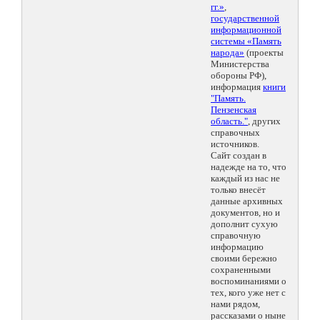
гг.»
,
государственной
информационной
системы «Память
народа»
(проекты
Министерства
обороны РФ),
информация
книги
"Память.
Пензенская
область."
, других
справочных
источников.
Сайт создан в
надежде на то, что
каждый из нас не
только внесёт
данные архивных
документов, но и
дополнит сухую
справочную
информацию
своими бережно
сохраненными
воспоминаниями о
тех, кого уже нет с
нами рядом,
рассказами о ныне