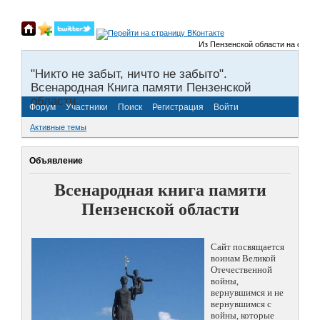
Из Пензенской области на фронты 
"Никто не забыт, ничто не забыто".
Всенародная Книга памяти Пензенской
области.
Форум
Участники
Поиск
Регистрация
Войти
Активные темы
Объявление
Всенародная книга памяти
Пензенской области
Сайт посвящается
воинам Великой
Отечественной
войны,
вернувшимся и не
вернувшимся с
войны, которые