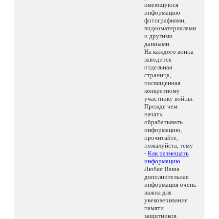
имеющуюся
информацию
фотографиями,
видеоматериалами
и другими
данными.
На каждого воина
заводится
отдельная
страница,
посвященная
конкретному
участнику войны.
Прежде чем
начать
обрабатывать
информацию,
прочитайте,
пожалуйста, тему
-
Как размещать
информацию
.
Любая Ваша
дополнительная
информация очень
важна для
увековечивания
памяти
защитников