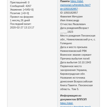
Памяти
https://obd-
Приглашений:
0
memorial.ru/html/info.htm?
Сообщений:
4267
id=1050182857
:
Уважение:
[+545/-0]
ID 1050182857
Позитив:
[+0/-0]
Фамилия Мичурин
Провел на форуме:
1 месяц 26 дней
Имя Александр
Последний визит:
Отчество Яковлевич
2020-02-27 13:13:17
Дата рождения/Возраст
__.__.1923
Место рождения Пензенская
обл., Нижнеломовский р-н, с.
Голицыно
Дата и место призыва
Нижнеломовский РВК
Воинское звание сержант
Причина выбытия погиб
Дата выбытия 10.10.1943
Первичное место
захоронения Украина,
Кировоградская обл.
Название источника
донесения Всероссийская
Книга Памяти. Пензенская
область. Том 5.
Информация из
документов ВПП/ЗП
https://obd-
memorial.ru/html/info.htm?