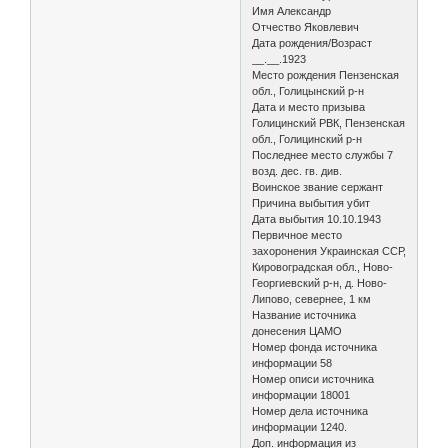
Имя Александр
Отчество Яковлевич
Дата рождения/Возраст
__.__.1923
Место рождения Пензенская
обл., Голицынский р-н
Дата и место призыва
Голицинский РВК, Пензенская
обл., Голицинский р-н
Последнее место службы 7
возд. дес. гв. див.
Воинское звание сержант
Причина выбытия убит
Дата выбытия 10.10.1943
Первичное место
захоронения Украинская ССР,
Кировоградская обл., Ново-
Георгиевский р-н, д. Ново-
Липово, севернее, 1 км
Название источника
донесения ЦАМО
Номер фонда источника
информации 58
Номер описи источника
информации 18001
Номер дела источника
информации 1240.
Доп. информация из