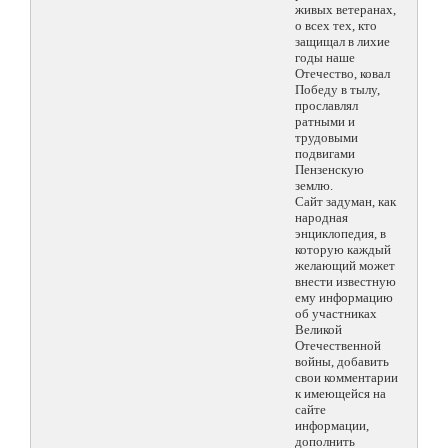
живых ветеранах,
о всех тех, кто
защищал в лихие
годы наше
Отечество, ковал
Победу в тылу,
прославлял
ратными и
трудовыми
подвигами
Пензенскую
землю.
Сайт задуман, как
народная
энциклопедия, в
которую каждый
желающий может
внести известную
ему информацию
об участниках
Великой
Отечественной
войны, добавить
свои комментарии
к имеющейся на
сайте
информации,
дополнить