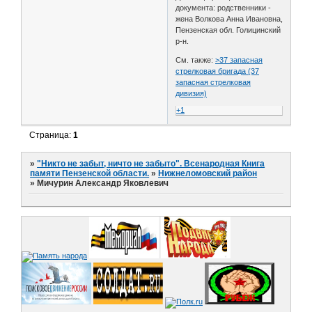
документа: родственники -
жена Волкова Анна Ивановна,
Пензенская обл. Голицинский
р-н.
См. также:
>37 запасная
стрелковая бригада (37
запасная стрелковая
дивизия)
+1
Страница:
1
»
"Никто не забыт, ничто не забыто". Всенародная Книга
памяти Пензенской области.
»
Нижнеломовский район
»
Мичурин Александр Яковлевич