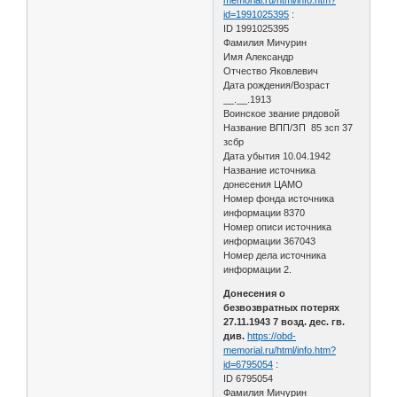
id=1991025395
:
ID 1991025395
Фамилия Мичурин
Имя Александр
Отчество Яковлевич
Дата рождения/Возраст
__.__.1913
Воинское звание рядовой
Название ВПП/ЗП 85 зсп 37
зсбр
Дата убытия 10.04.1942
Название источника
донесения ЦАМО
Номер фонда источника
информации 8370
Номер описи источника
информации 367043
Номер дела источника
информации 2.
Донесения о
безвозвратных потерях
27.11.1943 7 возд. дес. гв.
див.
https://obd-
memorial.ru/html/info.htm?
id=6795054
:
ID 6795054
Фамилия Мичурин