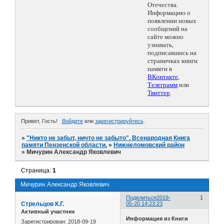
Отечества.
Информацию о
появлении новых
сообщений на
сайте можно
узнавать,
подписавшись на
страничках книги
памяти в
ВКонтакте
,
Телеграмм
или
Твиттер
.
Привет, Гость!
Войдите
или
зарегистрируйтесь
.
»
"Никто не забыт, ничто не забыто". Всенародная Книга
памяти Пензенской области.
»
Нижнеломовский район
»
Мичурин Александр Яковлевич
Страница:
1
Мичурин Александр Яковлевич
Поделиться
2019-
1
Стрельцов К.Г.
05-20 14:23:23
Активный участник
Информация из Книги
Зарегистрирован
: 2018-09-19