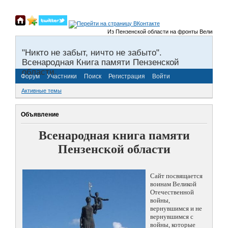
Из Пензенской области на фронты Великой Отече
"Никто не забыт, ничто не забыто".
Всенародная Книга памяти Пензенской
области.
Форум
Участники
Поиск
Регистрация
Войти
Активные темы
Объявление
Всенародная книга памяти
Пензенской области
Сайт посвящается
воинам Великой
Отечественной
войны,
вернувшимся и не
вернувшимся с
войны, которые