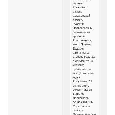
Копены
Аткарского
района
Саратовской
области.
Русский.
Православный.
Колхозник из
крестьян.
Родственники:
некто Попова
Евдокия
Степановна –
степень родства
в документе не
указана;
проживала по
месту рождения
мужа.
Рост имел 169
см; по цвету
волос – шатен.
В армию
мобилизован
Аткарским РВК
Саратовской
области.
Официально был