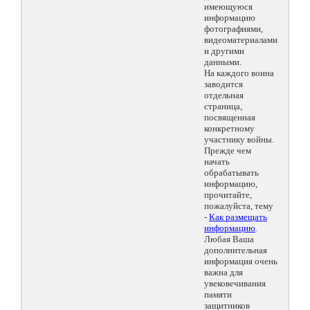
имеющуюся
информацию
фотографиями,
видеоматериалами
и другими
данными.
На каждого воина
заводится
отдельная
страница,
посвященная
конкретному
участнику войны.
Прежде чем
начать
обрабатывать
информацию,
прочитайте,
пожалуйста, тему
-
Как размещать
информацию
.
Любая Ваша
дополнительная
информация очень
важна для
увековечивания
памяти
защитников