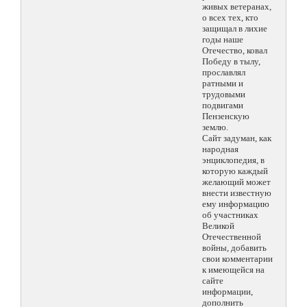
живых ветеранах,
о всех тех, кто
защищал в лихие
годы наше
Отечество, ковал
Победу в тылу,
прославлял
ратными и
трудовыми
подвигами
Пензенскую
землю.
Сайт задуман, как
народная
энциклопедия, в
которую каждый
желающий может
внести известную
ему информацию
об участниках
Великой
Отечественной
войны, добавить
свои комментарии
к имеющейся на
сайте
информации,
дополнить