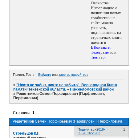
Отечества.
Информацию о
появлении новых
сообщений на
сайте можно
узнавать,
подписавшись на
страничках книги
памяти в
ВКонтакте
,
Телеграмм
или
Твиттер
.
Привет, Гость!
Войдите
или
зарегистрируйтесь
.
»
"Никто не забыт, ничто не забыто". Всенародная Книга
памяти Пензенской области.
»
Нижнеломовский район
»
Решетников Семен Порфирьевич (Парфилович,
Перфилович)
Страница:
1
Решетников Семен Порфирьевич (Парфилович, Перфилович)
Поделиться
2019-
1
Стрельцов К.Г.
05-20 16:26:02