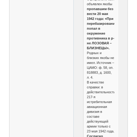
объявлен якобы
пропавшим без
вести 20 мая
1942 года: «При
перебазировании
попал в
окружение
противника в р-
не ЛОЗОВАЯ –
БЛИЗНЕЦЫ».
Родных и
близких якобы не
имел. Источник –
ЦАМО: ф. 58, оп.
818883, д. 1600,
л. 4.
В качестве
справки: в
действительности
217-я
истребительная
авиационная
дивизия в
составе
действующей
армии только с
23 мая 1942 года.
Согласно