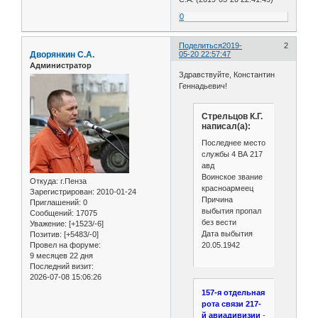
0
Поделиться
2019-
2
Дворянкин С.А.
05-20 22:57:47
Администратор
Здравствуйте, Константин
Геннадьевич!
Стрельцов К.Г.
написал(а):
Последнее место
службы 4 ВА 217
авд
Воинское звание
Откуда:
г.Пенза
красноармеец
Зарегистрирован
: 2010-01-24
Причина
Приглашений:
0
выбытия пропал
Сообщений:
17075
без вести
Уважение:
[+1523/-6]
Дата выбытия
Позитив:
[+5483/-0]
20.05.1942
Провел на форуме:
9 месяцев 22 дня
Последний визит:
2026-07-08 15:06:26
157-я отдельная
рота связи 217-
й авиадивизии
-