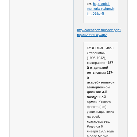
см.
https://obd-
memorial.ru/html/info.htm?
i … 03&p=5
http://voenspez.ru/index.php?
topic=29356.0;wap2
:
КУЗОВКИН Иван
Степанович
(1905-1942),
телеграфист
157-
й отдельной
роты связи 217-
й
истребительной
авиационной
дивизии 4-й
воздушной
армии
Южного
фронта (I ф),
узник нацистских
лагерей,
красноармеец.
Родился 6
января 1905 года
в селе Малые