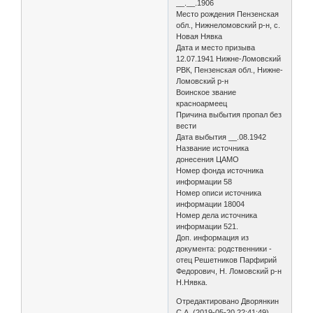
__.__.1906
Место рождения Пензенская
обл., Нижнеломовский р-н, с.
Новая Нявка
Дата и место призыва
12.07.1941 Нижне-Ломовский
РВК, Пензенская обл., Нижне-
Ломовский р-н
Воинское звание
красноармеец
Причина выбытия пропал без
вести
Дата выбытия __.08.1942
Название источника
донесения ЦАМО
Номер фонда источника
информации 58
Номер описи источника
информации 18004
Номер дела источника
информации 521.
Доп. информация из
документа: родственники -
отец Решетников Парфирий
Федорович, Н. Ломовский р-н
Н.Нявка.
Отредактировано Дворянкин
С.А. (2019-05-20 22:41:49)