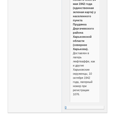
мая 1942 года
(единственная
зеленая карта) у
населенного
пункта
Прудянка
Дергачевского
района
Харьковской
области
(севернее
Харькова).
Доставлен в
лагерь
люфтваффе, как
и другие
Харьковские
окруженцы, 10
октября 1942
года, лагерный
номер при
регистрации
1076.
0