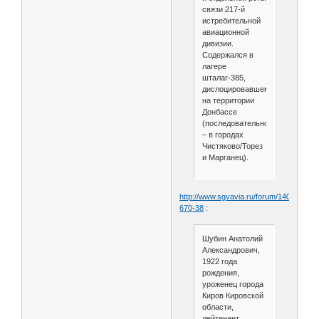
связи 217-й
истребительной
авиационной
дивизии.
Содержался в
лагере
шталаг-385,
дислоцировавшемся
на территории
Донбассе
(последовательно
– в городах
Чистяково/Торез
и Марганец).
http://www.sgvavia.ru/forum/140-
670-38
:
Шубин Анатолий
Александрович,
1922 года
рождения,
уроженец города
Киров Кировской
области,
лейтенант,