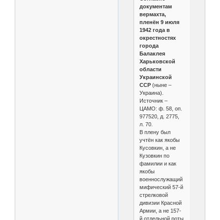
документам
вермахта,
пленён 9 июля
1942 года в
окрестностях
города
Балаклея
Харьковской
области
Украинской
ССР
(ныне –
Украина).
Источник –
ЦАМО: ф. 58, оп.
977520, д. 2775,
л. 70.
В плену был
учтён как якобы
Кусовкин, а не
Кузовкин по
фамилии и как
якобы
военнослужащий
мифический 57-й
стрелковой
дивизии Красной
Армии, а не 157-
й отдельной роты