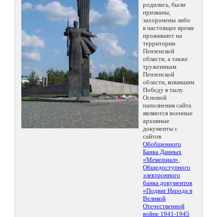
родились, были
призваны,
захоронены либо
в настоящее время
проживают на
территории
Пензенской
области, а также
труженикам
Пензенской
области, ковавшим
Победу в тылу.
Основой
наполнения сайта
являются военные
архивные
документы с
сайтов
Обобщенного
Банка Данных
«Мемориал»
,
Общедоступного
электронного
банка документов
«Подвиг Народа в
Великой
Отечественной
войне 1941-1945