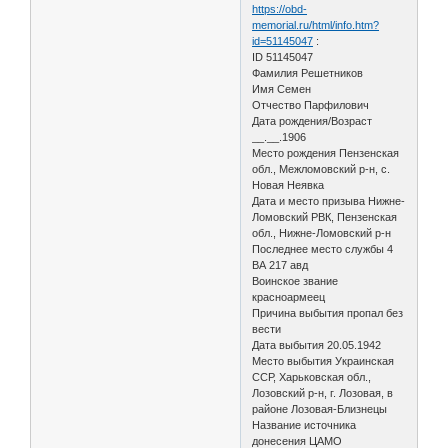
https://obd-
memorial.ru/html/info.htm?
id=51145047
:
ID 51145047
Фамилия Решетников
Имя Семен
Отчество Парфилович
Дата рождения/Возраст
__.__.1906
Место рождения Пензенская
обл., Межломовский р-н, с.
Новая Неявка
Дата и место призыва Нижне-
Ломовский РВК, Пензенская
обл., Нижне-Ломовский р-н
Последнее место службы 4
ВА 217 авд
Воинское звание
красноармеец
Причина выбытия пропал без
вести
Дата выбытия 20.05.1942
Место выбытия Украинская
ССР, Харьковская обл.,
Лозовский р-н, г. Лозовая, в
районе Лозовая-Близнецы
Название источника
донесения ЦАМО