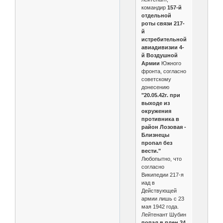
командир
157-й
отдельной
роты связи 217-
й
истребительной
авиадивизии 4-
й Воздушной
Армии
Южного
фронта, согласно
советскому
донесению
"20.05.42г. при
выходе из
окружения
противника в
район Лозовая -
Близнецы
пропал без
вести."
Любопытно, что
согласно
Википедии 217-я
иад в
Действующей
армии лишь с 23
мая 1942 года.
Лейтенант Шубин
попал в плен 24