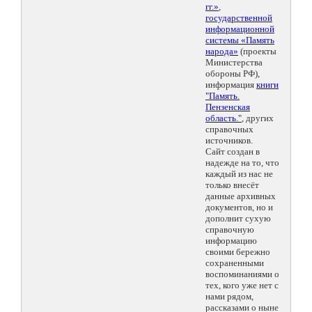
гг.»
,
государственной
информационной
системы «Память
народа»
(проекты
Министерства
обороны РФ),
информация
книги
"Память.
Пензенская
область."
, других
справочных
источников.
Сайт создан в
надежде на то, что
каждый из нас не
только внесёт
данные архивных
документов, но и
дополнит сухую
справочную
информацию
своими бережно
сохраненными
воспоминаниями о
тех, кого уже нет с
нами рядом,
рассказами о ныне