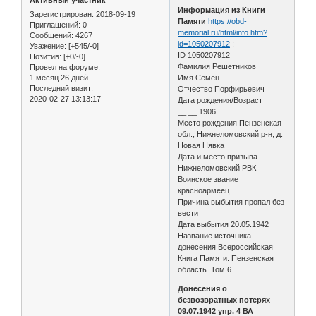
Активный участник
Информация из Книги
Зарегистрирован
: 2018-09-19
Памяти
https://obd-
Приглашений:
0
memorial.ru/html/info.htm?
Сообщений:
4267
id=1050207912
:
Уважение:
[+545/-0]
ID 1050207912
Позитив:
[+0/-0]
Фамилия Решетников
Провел на форуме:
1 месяц 26 дней
Имя Семен
Последний визит:
Отчество Порфирьевич
2020-02-27 13:13:17
Дата рождения/Возраст
__.__.1906
Место рождения Пензенская
обл., Нижнеломовский р-н, д.
Новая Нявка
Дата и место призыва
Нижнеломовский РВК
Воинское звание
красноармеец
Причина выбытия пропал без
вести
Дата выбытия 20.05.1942
Название источника
донесения Всероссийская
Книга Памяти. Пензенская
область. Том 6.
Донесения о
безвозвратных потерях
09.07.1942 упр. 4 ВА