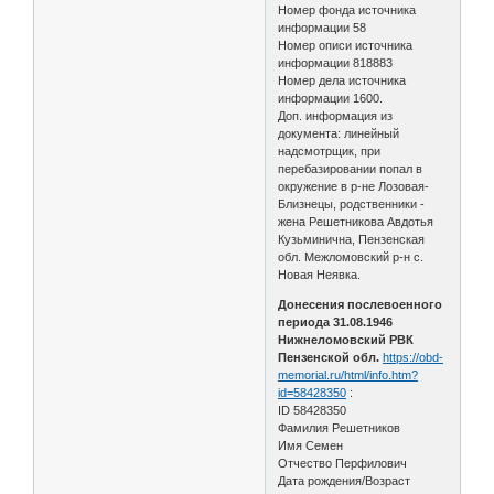
Номер фонда источника
информации 58
Номер описи источника
информации 818883
Номер дела источника
информации 1600.
Доп. информация из
документа: линейный
надсмотрщик, при
перебазировании попал в
окружение в р-не Лозовая-
Близнецы, родственники -
жена Решетникова Авдотья
Кузьминична, Пензенская
обл. Межломовский р-н с.
Новая Неявка.
Донесения послевоенного
периода 31.08.1946
Нижнеломовский РВК
Пензенской обл.
https://obd-
memorial.ru/html/info.htm?
id=58428350
:
ID 58428350
Фамилия Решетников
Имя Семен
Отчество Перфилович
Дата рождения/Возраст