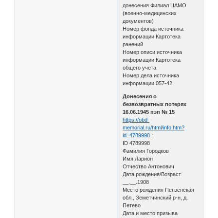
донесения Филиал ЦАМО
(военно-медицинских
документов)
Номер фонда источника
информации Картотека
ранений
Номер описи источника
информации Картотека
общего учета
Номер дела источника
информации 057-42.
Донесения о
безвозвратных потерях
16.06.1945 пэп № 15
https://obd-
memorial.ru/html/info.htm?
id=4789998
:
ID 4789998
Фамилия Городков
Имя Ларион
Отчество Антонович
Дата рождения/Возраст
__.__.1908
Место рождения Пензенская
обл., Земетчинский р-н, д.
Петево
Дата и место призыва