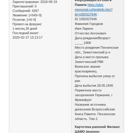
Зарегистрирован
: 2018-09-19
Памяти
https://obd-
Приглашений:
0
memorial.ru/html/info.htm?
Сообщений:
4267
id=1050327646
:
Уважение:
[+545/-0]
ID 1050327646
Позитив:
[+0/-0]
Фамилия Городков
Провел на форуме:
1 месяц 26 дней
Имя Ларион
Последний визит:
Отчество Антонович
2020-02-27 13:13:17
Дата рождения/Возраст
__.__.1908
Место рождения Пензенская
обл., Земетчинский р-н
Дата и место призыва
Земетчинский РВК
Воинское звание
красноармеец
Причина выбытия умер от
ран
Дата выбытия 28.05.1945
Первичное место
захоронения Германия, г.
Франкфурт
Название источника
донесения Всероссийская
Книга Памяти. Пензенская
область. Том 2.
Картотека ранений Филиал
ЦАМО (военно-