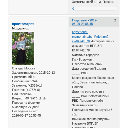
Земетчинский р-н д. Петево.
0
Поделиться
2019-
2
простомария
05-29 04:06:15
Модератор
https://obd-
memorial.ru/html/info.htm?
id=84741878
Информация из
документов ВПП/ЗП
ID 84741878
Фамилия Городков
Имя Иларион
Отчество Антонович
Откуда:
Москва
Дата рождения/Возраст
Зарегистрирован
: 2015-10-13
__.__.1908
Приглашений:
0
Место рождения Пензенская
Сообщений:
9944
обл., Земетчинский р-н, с.
Уважение:
[+2328/-1]
Пеняво
Позитив:
[+1757/-0]
Дата и место призыва
Пол:
Женский
__.__.1941 Земетчинский
Возраст:
49
[1976-11-19]
РВК, Пензенская обл.,
Провел на форуме:
Земетчинский р-н
5 месяцев 27 дней
Последнее место службы 6
Последний визит:
сбр
2026-06-17 20:53:45
Воинское звание рядовой
Название ВПП/ЗП