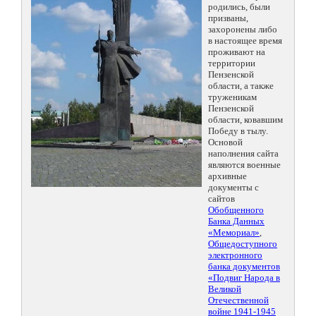
родились, были
призваны,
захоронены либо
в настоящее время
проживают на
территории
Пензенской
области, а также
труженикам
Пензенской
области, ковавшим
Победу в тылу.
Основой
наполнения сайта
являются военные
архивные
документы с
сайтов
Обобщенного
Банка Данных
«Мемориал»
,
Общедоступного
электронного
банка документов
«Подвиг Народа в
Великой
Отечественной
войне 1941-1945