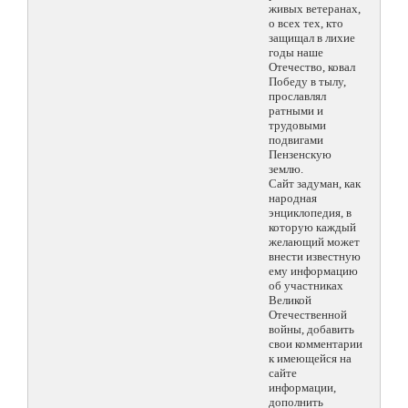
живых ветеранах,
о всех тех, кто
защищал в лихие
годы наше
Отечество, ковал
Победу в тылу,
прославлял
ратными и
трудовыми
подвигами
Пензенскую
землю.
Сайт задуман, как
народная
энциклопедия, в
которую каждый
желающий может
внести известную
ему информацию
об участниках
Великой
Отечественной
войны, добавить
свои комментарии
к имеющейся на
сайте
информации,
дополнить