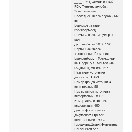
__.__.1941, Земетчинский
РВК, Пензенская обл.,
Земетчинский р-н
Последнее место службы 648
сп :
Воинское звание
красноармеец
Причина выбытия умер от
ран
Дата выбытия 28.05.1945
Первичное место
захоронения Германия,
Бранденбург, г. Франкфурт-
на-Одере, ул. Вильгельма,
кладбище, могила № 5
Название источника
донесения ЦАМО
Номер фонда источника
информации 58
Номер описи источника
информации 18003
Номер дела источника
информации 886.
Доп. информация из
документа: стрелок,
родственники - жена
Городкова Дарья Яковлевна,
Пензенская обл.