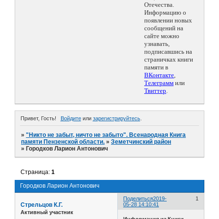
Отечества.
Информацию о
появлении новых
сообщений на
сайте можно
узнавать,
подписавшись на
страничках книги
памяти в
ВКонтакте
,
Телеграмм
или
Твиттер
.
Привет, Гость!
Войдите
или
зарегистрируйтесь
.
»
"Никто не забыт, ничто не забыто". Всенародная Книга
памяти Пензенской области.
»
Земетчинский район
»
Городков Ларион Антонович
Страница:
1
Городков Ларион Антонович
Поделиться
2019-
1
Стрельцов К.Г.
05-28 14:10:41
Активный участник
Информация из Книги