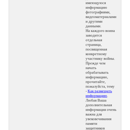
имеющуюся
информацию
фотографиями,
видеоматериалами
и другими
данными.
На каждого воина
заводится
отдельная
страница,
посвященная
конкретному
участнику войны.
Прежде чем
начать
обрабатывать
информацию,
прочитайте,
пожалуйста, тему
-
Как размещать
информацию
.
Любая Ваша
дополнительная
информация очень
важна для
увековечивания
памяти
защитников