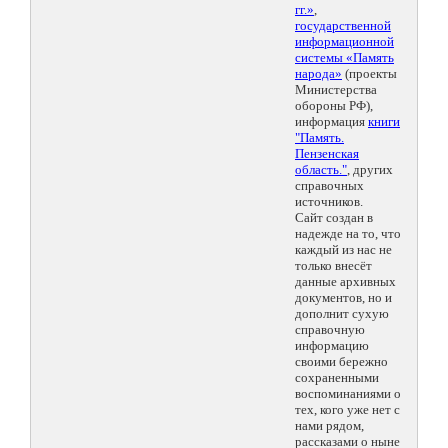
гг.»
,
государственной
информационной
системы «Память
народа»
(проекты
Министерства
обороны РФ),
информация
книги
"Память.
Пензенская
область."
, других
справочных
источников.
Сайт создан в
надежде на то, что
каждый из нас не
только внесёт
данные архивных
документов, но и
дополнит сухую
справочную
информацию
своими бережно
сохраненными
воспоминаниями о
тех, кого уже нет с
нами рядом,
рассказами о ныне