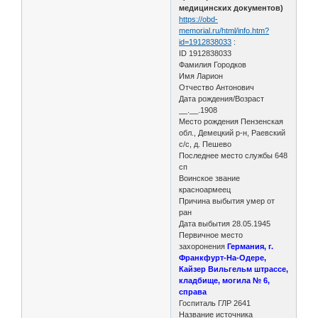
медицинских документов)
https://obd-
memorial.ru/html/info.htm?
id=1912838033
:
ID 1912838033
Фамилия Городков
Имя Ларион
Отчество Антонович
Дата рождения/Возраст
__.__.1908
Место рождения Пензенская
обл., Демецкий р-н, Раевский
с/с, д. Пешево
Последнее место службы 648
сп
Воинское звание
красноармеец
Причина выбытия умер от
ран
Дата выбытия 28.05.1945
Первичное место
захоронения
Германия, г.
Франкфурт-На-Одере,
Кайзер Вильгельм штрассе,
кладбище, могила № 6,
справа
Госпиталь ГЛР 2641
Название источника