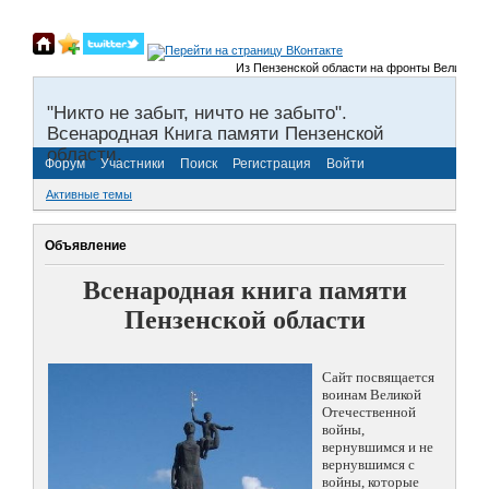
Из Пензенской области на фронты Великой Отеч
"Никто не забыт, ничто не забыто".
Всенародная Книга памяти Пензенской
области.
Форум
Участники
Поиск
Регистрация
Войти
Активные темы
Объявление
Всенародная книга памяти
Пензенской области
Сайт посвящается
воинам Великой
Отечественной
войны,
вернувшимся и не
вернувшимся с
войны, которые