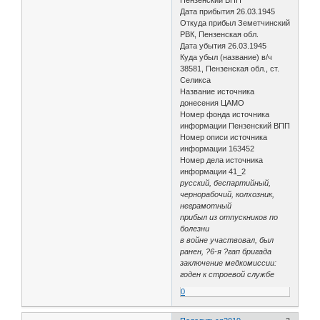
Пензенский ВПП
Дата прибытия 26.03.1945
Откуда прибыл Земетчинский
РВК, Пензенская обл.
Дата убытия 26.03.1945
Куда убыл (название) в/ч
38581, Пензенская обл., ст.
Селикса
Название источника
донесения ЦАМО
Номер фонда источника
информации Пензенский ВПП
Номер описи источника
информации 163452
Номер дела источника
информации 41_2
русский, беспартийный,
чернорабочий, колхозник,
неграмотный
прибыл из отпускников по
болезни
в войне участвовал, был
ранен, ?6-я ?гап бригада
заключение медкомиссии:
годен к строевой службе
0