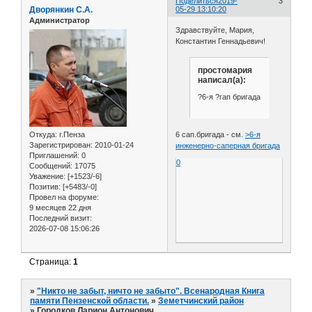
Поделиться
2019-
3
Дворянкин С.А.
05-29 13:10:20
Администратор
Здравствуйте, Мария,
Константин Геннадьевич!
простомария
написал(а):
?6-я ?гап бригада
Откуда:
г.Пенза
6 сап.бригада - см.
>6-я
Зарегистрирован
: 2010-01-24
инженерно-саперная бригада
Приглашений:
0
0
Сообщений:
17075
Уважение:
[+1523/-6]
Позитив:
[+5483/-0]
Провел на форуме:
9 месяцев 22 дня
Последний визит:
2026-07-08 15:06:26
Страница:
1
»
"Никто не забыт, ничто не забыто". Всенародная Книга
памяти Пензенской области.
»
Земетчинский район
»
Городков Ларион Антонович