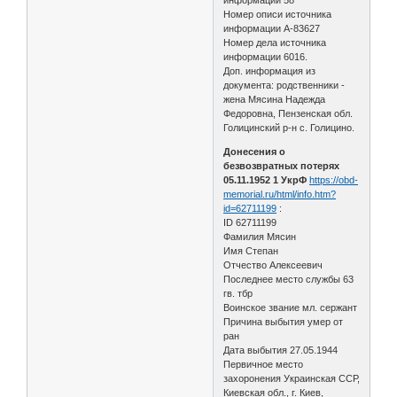
Номер описи источника
информации А-83627
Номер дела источника
информации 6016.
Доп. информация из
документа: родственники -
жена Мясина Надежда
Федоровна, Пензенская обл.
Голицинский р-н с. Голицино.
Донесения о
безвозвратных потерях
05.11.1952 1 УкрФ
https://obd-
memorial.ru/html/info.htm?
id=62711199
:
ID 62711199
Фамилия Мясин
Имя Степан
Отчество Алексеевич
Последнее место службы 63
гв. тбр
Воинское звание мл. сержант
Причина выбытия умер от
ран
Дата выбытия 27.05.1944
Первичное место
захоронения Украинская ССР,
Киевская обл., г. Киев,