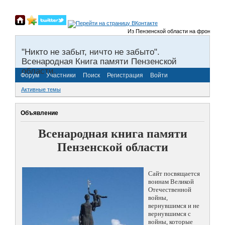
Из Пензенской области на фронты Вели
"Никто не забыт, ничто не забыто".
Всенародная Книга памяти Пензенской
области.
Форум
Участники
Поиск
Регистрация
Войти
Активные темы
Объявление
Всенародная книга памяти
Пензенской области
Сайт посвящается
воинам Великой
Отечественной
войны,
вернувшимся и не
вернувшимся с
войны, которые