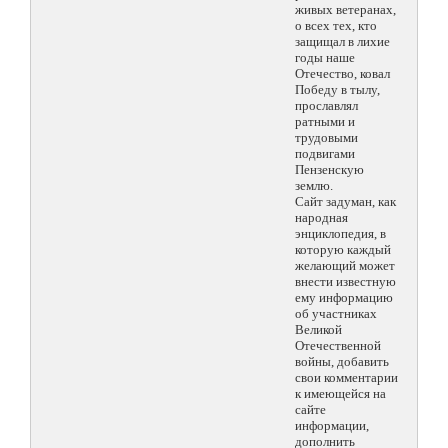
живых ветеранах,
о всех тех, кто
защищал в лихие
годы наше
Отечество, ковал
Победу в тылу,
прославлял
ратными и
трудовыми
подвигами
Пензенскую
землю.
Сайт задуман, как
народная
энциклопедия, в
которую каждый
желающий может
внести известную
ему информацию
об участниках
Великой
Отечественной
войны, добавить
свои комментарии
к имеющейся на
сайте
информации,
дополнить