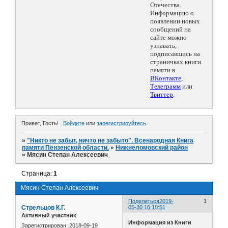
Отечества.
Информацию о
появлении новых
сообщений на
сайте можно
узнавать,
подписавшись на
страничках книги
памяти в
ВКонтакте
,
Телеграмм
или
Твиттер
.
Привет, Гость!
Войдите
или
зарегистрируйтесь
.
»
"Никто не забыт, ничто не забыто". Всенародная Книга
памяти Пензенской области.
»
Нижнеломовский район
»
Мясин Степан Алексеевич
Страница:
1
Мясин Степан Алексеевич
Поделиться
2019-
1
Стрельцов К.Г.
05-30 16:10:51
Активный участник
Информация из Книги
Зарегистрирован
: 2018-09-19