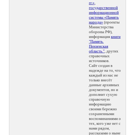
гг.»
,
государственной
информационной
системы «Память
народа»
(проекты
Министерства
обороны РФ),
информация
книги
"Память.
Пензенская
область."
, других
справочных
источников.
Сайт создан в
надежде на то, что
каждый из нас не
только внесёт
данные архивных
документов, но и
дополнит сухую
справочную
информацию
своими бережно
сохраненными
воспоминаниями о
тех, кого уже нет с
нами рядом,
рассказами о ныне