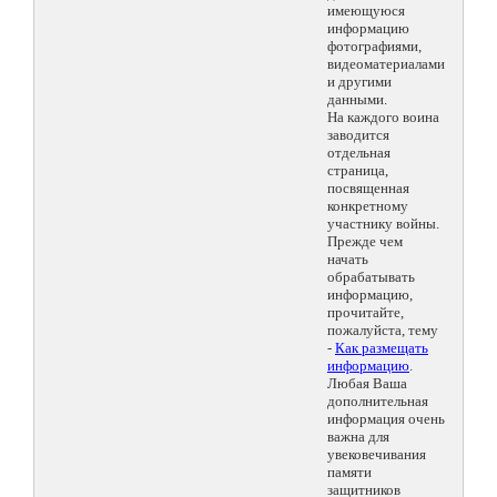
имеющуюся
информацию
фотографиями,
видеоматериалами
и другими
данными.
На каждого воина
заводится
отдельная
страница,
посвященная
конкретному
участнику войны.
Прежде чем
начать
обрабатывать
информацию,
прочитайте,
пожалуйста, тему
-
Как размещать
информацию
.
Любая Ваша
дополнительная
информация очень
важна для
увековечивания
памяти
защитников