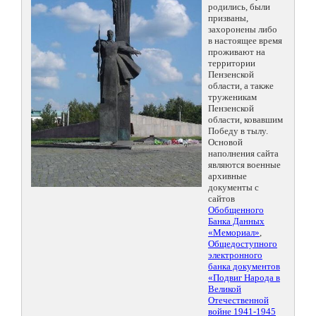
родились, были
призваны,
захоронены либо
в настоящее время
проживают на
территории
Пензенской
области, а также
труженикам
Пензенской
области, ковавшим
Победу в тылу.
Основой
наполнения сайта
являются военные
архивные
документы с
сайтов
Обобщенного
Банка Данных
«Мемориал»
,
Общедоступного
электронного
банка документов
«Подвиг Народа в
Великой
Отечественной
войне 1941-1945