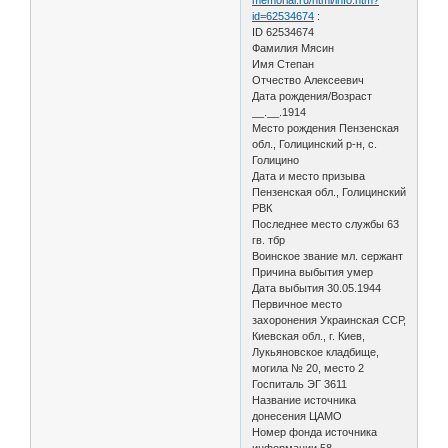
id=62534674
:
ID 62534674
Фамилия Мясин
Имя Степан
Отчество Алексеевич
Дата рождения/Возраст
__.__.1914
Место рождения Пензенская
обл., Голицинский р-н, с.
Голицино
Дата и место призыва
Пензенская обл., Голицинский
РВК
Последнее место службы 63
гв. тбр
Воинское звание мл. сержант
Причина выбытия умер
Дата выбытия 30.05.1944
Первичное место
захоронения Украинская ССР,
Киевская обл., г. Киев,
Лукьяновское кладбище,
могила № 20, место 2
Госпиталь ЭГ 3611
Название источника
донесения ЦАМО
Номер фонда источника
информации 58