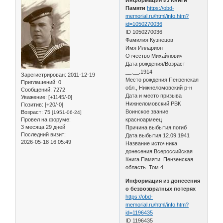
Памяти
https://obd-
memorial.ru/html/info.htm?
id=1050270036
ID 1050270036
Фамилия Кузнецов
Имя Илларион
Отчество Михайлович
Дата рождения/Возраст
__.__.1914
Зарегистрирован
: 2011-12-19
Место рождения Пензенская
Приглашений:
0
обл., Нижнеломовский р-н
Сообщений:
7272
Дата и место призыва
Уважение:
[+1145/-0]
Нижнеломовский РВК
Позитив:
[+20/-0]
Воинское звание
Возраст:
75
[1951-06-24]
Провел на форуме:
красноармеец
3 месяца 29 дней
Причина выбытия погиб
Последний визит:
Дата выбытия 12.09.1941
2026-05-18 16:05:49
Название источника
донесения Всероссийская
Книга Памяти. Пензенская
область. Том 4
Информация из донесения
о безвозвратных потерях
https://obd-
memorial.ru/html/info.htm?
id=1196435
ID 1196435