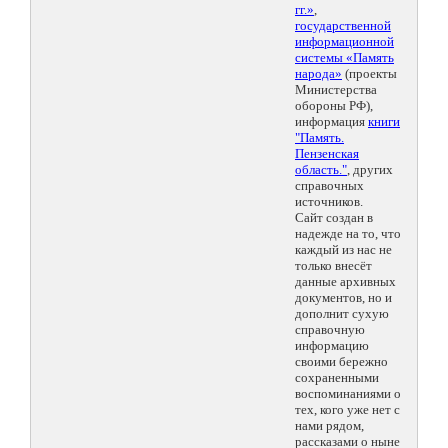
гг.»
,
государственной
информационной
системы «Память
народа»
(проекты
Министерства
обороны РФ),
информация
книги
"Память.
Пензенская
область."
, других
справочных
источников.
Сайт создан в
надежде на то, что
каждый из нас не
только внесёт
данные архивных
документов, но и
дополнит сухую
справочную
информацию
своими бережно
сохраненными
воспоминаниями о
тех, кого уже нет с
нами рядом,
рассказами о ныне