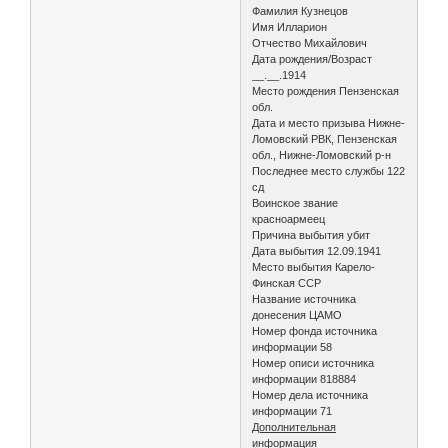
Фамилия Кузнецов
Имя Илларион
Отчество Михайлович
Дата рождения/Возраст
__.__.1914
Место рождения Пензенская
обл.
Дата и место призыва Нижне-
Ломовский РВК, Пензенская
обл., Нижне-Ломовский р-н
Последнее место службы 122
сд
Воинское звание
красноармеец
Причина выбытия убит
Дата выбытия 12.09.1941
Место выбытия Карело-
Финская ССР
Название источника
донесения ЦАМО
Номер фонда источника
информации 58
Номер описи источника
информации 818884
Номер дела источника
информации 71
Дополнительная
информация