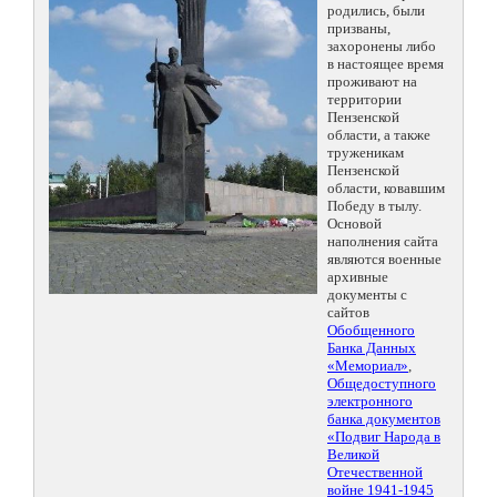
родились, были
призваны,
захоронены либо
в настоящее время
проживают на
территории
Пензенской
области, а также
труженикам
Пензенской
области, ковавшим
Победу в тылу.
Основой
наполнения сайта
являются военные
архивные
документы с
сайтов
Обобщенного
Банка Данных
«Мемориал»
,
Общедоступного
электронного
банка документов
«Подвиг Народа в
Великой
Отечественной
войне 1941-1945