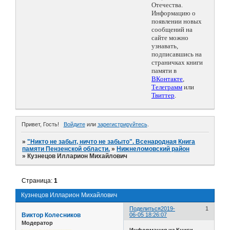
Отечества.
Информацию о
появлении новых
сообщений на
сайте можно
узнавать,
подписавшись на
страничках книги
памяти в
ВКонтакте
,
Телеграмм
или
Твиттер
.
Привет, Гость!
Войдите
или
зарегистрируйтесь
.
»
"Никто не забыт, ничто не забыто". Всенародная Книга
памяти Пензенской области.
»
Нижнеломовский район
»
Кузнецов Илларион Михайлович
Страница:
1
Кузнецов Илларион Михайлович
Поделиться
2019-
1
Виктор Колесников
06-05 18:26:07
Модератор
Информация из Книги