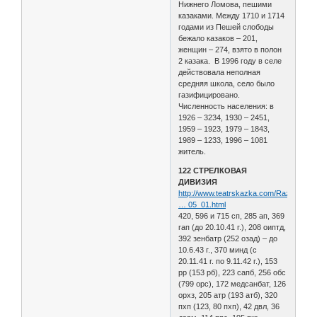
Нижнего Ломова, пешими
казаками. Между 1710 и 1714
годами из Пешей слободы
бежало казаков – 201,
женщин – 274, взято в полон
2 казака. В 1996 году в селе
действовала неполная
средняя школа, село было
газифицировано.
Численность населения: в
1926 – 3234, 1930 – 2451,
1959 – 1923, 1979 – 1843,
1989 – 1233, 1996 – 1081
житель.
122 СТРЕЛКОВАЯ
ДИВИЗИЯ
http://www.teatrskazka.com/Raznoe/Pe
… 05_01.html
420, 596 и 715 сп, 285 ап, 369
гап (до 20.10.41 г.), 208 оиптд,
392 зенбатр (252 озад) – до
10.6.43 г., 370 минд (с
20.11.41 г. по 9.11.42 г.), 153
рр (153 рб), 223 сапб, 256 обс
(799 орс), 172 медсанбат, 126
орхз, 205 атр (193 атб), 320
пхп (123, 80 пхп), 42 двл, 36