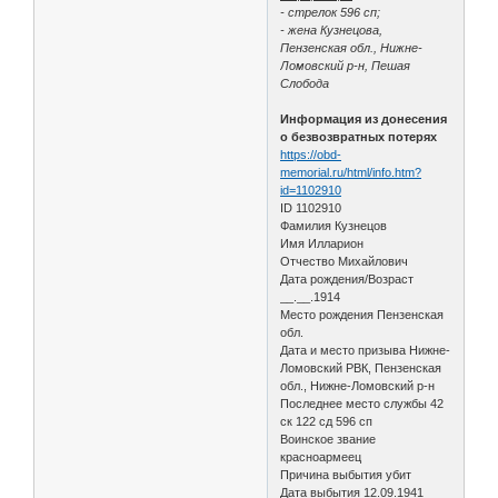
- стрелок 596 сп;
- жена Кузнецова,
Пензенская обл., Нижне-
Ломовский р-н, Пешая
Слобода
Информация из донесения
о безвозвратных потерях
https://obd-
memorial.ru/html/info.htm?
id=1102910
ID 1102910
Фамилия Кузнецов
Имя Илларион
Отчество Михайлович
Дата рождения/Возраст
__.__.1914
Место рождения Пензенская
обл.
Дата и место призыва Нижне-
Ломовский РВК, Пензенская
обл., Нижне-Ломовский р-н
Последнее место службы 42
ск 122 сд 596 сп
Воинское звание
красноармеец
Причина выбытия убит
Дата выбытия 12.09.1941