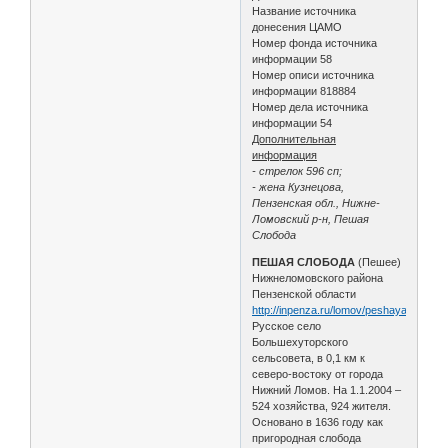
Название источника
донесения ЦАМО
Номер фонда источника
информации 58
Номер описи источника
информации 818884
Номер дела источника
информации 54
Дополнительная
информация
- стрелок 596 сп;
- жена Кузнецова,
Пензенская обл., Нижне-
Ломовский р-н, Пешая
Слобода
ПЕШАЯ СЛОБОДА
(Пешее)
Нижнеломовского района
Пензенской области
http://inpenza.ru/lomov/peshaya_slobod
Русское село
Большехуторского
сельсовета, в 0,1 км к
северо-востоку от города
Нижний Ломов. На 1.1.2004 –
524 хозяйства, 924 жителя.
Основано в 1636 году как
пригородная слобода