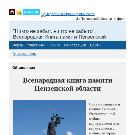
Из Пензенской области на фронты Велик
"Никто не забыт, ничто не забыто".
Всенародная Книга памяти Пензенской
области.
Форум
Участники
Поиск
Регистрация
Войти
Активные темы
Объявление
Всенародная книга памяти
Пензенской области
Сайт посвящается
воинам Великой
Отечественной
войны,
вернувшимся и не
вернувшимся с
войны, которые