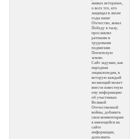
живых ветеранах,
о всех тех, кто
защищал в лихие
годы наше
Отечество, ковал
Победу в тылу,
прославлял
ратными и
трудовыми
подвигами
Пензенскую
землю.
Сайт задуман, как
народная
энциклопедия, в
которую каждый
желающий может
внести известную
ему информацию
об участниках
Великой
Отечественной
войны, добавить
свои комментарии
к имеющейся на
сайте
информации,
дополнить