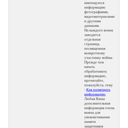
имеющуюся
информацию
фотографиями,
видеоматериалами
и другими
данными.
На каждого воина
заводится
отдельная
страница,
посвященная
конкретному
участнику войны.
Прежде чем
начать
обрабатывать
информацию,
прочитайте,
пожалуйста, тему
-
Как размещать
информацию
.
Любая Ваша
дополнительная
информация очень
важна для
увековечивания
памяти
защитников