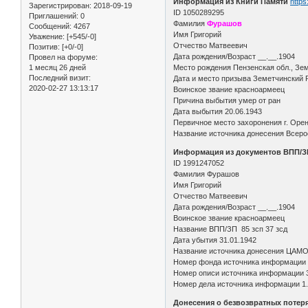
Информация из Книги Памяти
https
Зарегистрирован
: 2018-09-19
ID 1050289295
Приглашений:
0
Фамилия
Фурашов
Сообщений:
4267
Имя Григорий
Уважение:
[+545/-0]
Отчество Матвеевич
Позитив:
[+0/-0]
Дата рождения/Возраст __.__.1904
Провел на форуме:
1 месяц 26 дней
Место рождения Пензенская обл., Зем
Последний визит:
Дата и место призыва Земетчинский 
2020-02-27 13:13:17
Воинское звание красноармеец
Причина выбытия умер от ран
Дата выбытия 20.06.1943
Первичное место захоронения г. Оре
Название источника донесения Всерос
Информация из документов ВПП/З
ID 1991247052
Фамилия Фурашов
Имя Григорий
Отчество Матвеевич
Дата рождения/Возраст __.__.1904
Воинское звание красноармеец
Название ВПП/ЗП 85 зсп 37 зсд
Дата убытия 31.01.1942
Название источника донесения ЦАМ
Номер фонда источника информации
Номер описи источника информации 
Номер дела источника информации 1
Донесения о безвозвратных потерях