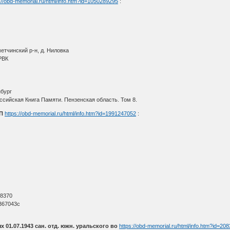
://obd-memorial.ru/html/info.htm?id=1050289295
:
етчинский р-н, д. Ниловка
РВК
нбург
сийская Книга Памяти. Пензенская область. Том 8.
П
https://obd-memorial.ru/html/info.htm?id=1991247052
:
О
 8370
367043с
.
 01.07.1943 сан. отд. южн. уральского во
https://obd-memorial.ru/html/info.htm?id=20