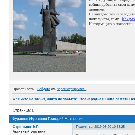
войны, добавить свои ко
данными.
На каждого воина заводит
пожалуйста, тему -
Как ра
Информацию о появлении н
Привет, Гость!
Войдите
или
зарегистрируйтесь
.
»
"Никто не забыт, ничто не забыто". Всенародная Книга памяти Пе
Страница:
1
Фурашов (Фурашев) Григорий Матвеевич
Стрельцов К.Г.
Поделиться
2019-06-20 10:53:25
Активный участник