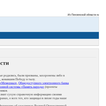
Из Пензенской области на фронты
асти
ые родились, были призваны, захоронены либо в
, ковавшим Победу в тылу.
 «Мемориал»
,
Общедоступного электронного банка
онной системы «Память народа»
(проекты
ников.
дополнит сухую справочную информацию своими
анах, о всех тех, кто защищал в лихие годы наше
нформацию об участниках Великой Отечественной