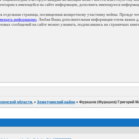
мментарии к имеющейся на сайте информации, дополнить имеющуюся информа
ся отдельная страница, посвященная конкретному участнику войны. Прежде ч
змещать информацию
. Любая Ваша дополнительная информация очень важна дл
овых сообщений на сайте можно узнавать, подписавшись на страничках книг
нзенской области.
»
Земетчинский район
»
Фурашов (Фурашев) Григорий М