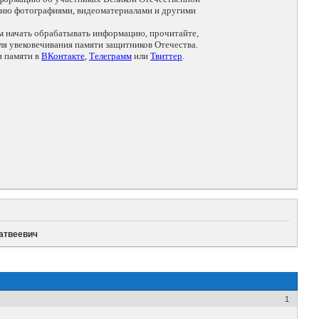
цию фотографиями, видеоматериалами и другими
ем начать обрабатывать информацию, прочитайте,
я увековечивания памяти защитников Отечества.
и памяти в
ВКонтакте
,
Телеграмм
или
Твиттер
.
атвеевич
1