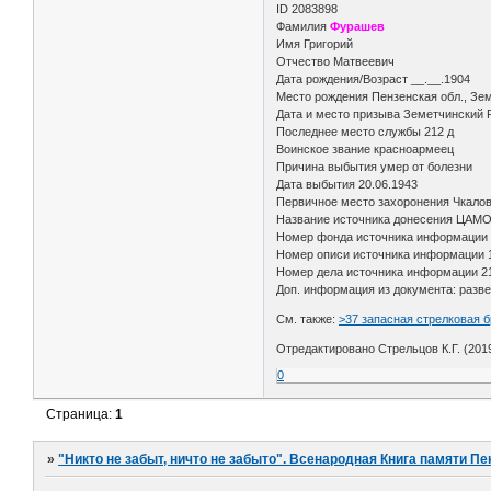
ID 2083898
Фамилия
Фурашев
Имя Григорий
Отчество Матвеевич
Дата рождения/Возраст __.__.1904
Место рождения Пензенская обл., Зе
Дата и место призыва Земетчинский Р
Последнее место службы 212 д
Воинское звание красноармеец
Причина выбытия умер от болезни
Дата выбытия 20.06.1943
Первичное место захоронения Чкаловс
Название источника донесения ЦАМ
Номер фонда источника информации
Номер описи источника информации 
Номер дела источника информации 2
Доп. информация из документа: разве
См. также:
>37 запасная стрелковая б
Отредактировано Стрельцов К.Г. (2019
0
Страница:
1
»
"Никто не забыт, ничто не забыто". Всенародная Книга памяти Пе