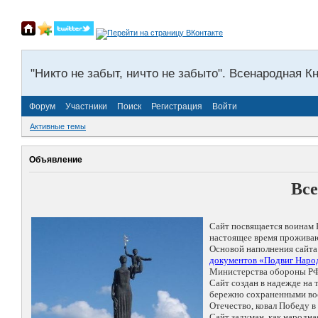
"Никто не забыт, ничто не забыто". Всенародная К
Форум
Участники
Поиск
Регистрация
Войти
Активные темы
Объявление
Все
Сайт посвящается воинам 
настоящее время проживаю
Основой наполнения сайта
документов «Подвиг Народ
Министерства обороны РФ
Сайт создан в надежде на
бережно сохраненными восп
Отечество, ковал Победу 
Сайт задуман, как народн