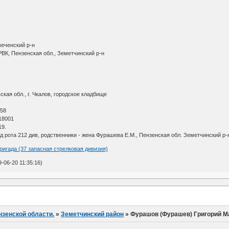
меченский р-н
ВК, Пензенская обл., Земетчинский р-н
кая обл., г. Чкалов, городское кладбище
О
 58
18001
19.
д рота 212 див, родственники - жена Фурашева Е.М., Пензенская обл. Земетчинский р-н
ригада (37 запасная стрелковая дивизия)
-06-20 11:35:16)
нзенской области.
»
Земетчинский район
»
Фурашов (Фурашев) Григорий М