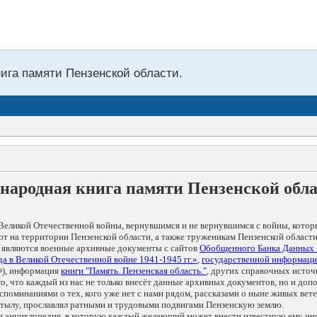
нига памяти Пензенской области.
народная книга памяти Пензенской обл
Великой Отечественной войны, вернувшимся и не вернувшимся с войны, котор
т на территории Пензенской области, а также труженикам Пензенской области
 являются военные архивные документы с сайтов
Обобщенного Банка Данных
а в Великой Отечественной войне 1941-1945 гг.»
,
государственной информаци
), информация
книги "Память. Пензенская область."
, других справочных источ
 то, что каждый из нас не только внесёт данные архивных документов, но и 
оминаниями о тех, кого уже нет с нами рядом, рассказами о ныне живых ветер
в тылу, прославлял ратными и трудовыми подвигами Пензенскую землю.
ая энциклопедия, в которую каждый желающий может внести известную ему и