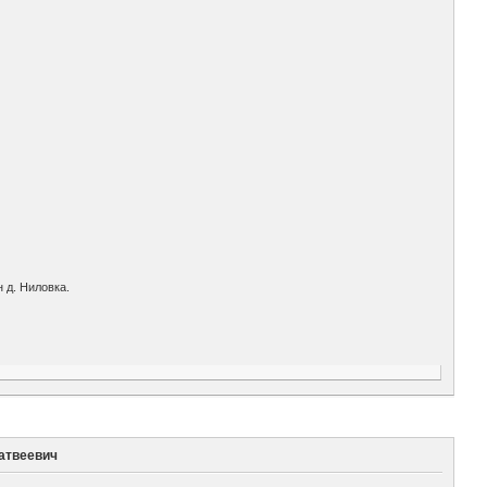
 д. Ниловка.
атвеевич