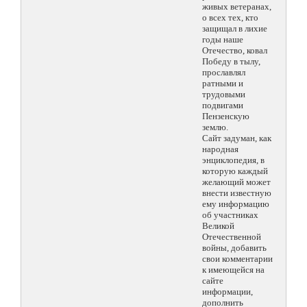
живых ветеранах,
о всех тех, кто
защищал в лихие
годы наше
Отечество, ковал
Победу в тылу,
прославлял
ратными и
трудовыми
подвигами
Пензенскую
землю.
Сайт задуман, как
народная
энциклопедия, в
которую каждый
желающий может
внести известную
ему информацию
об участниках
Великой
Отечественной
войны, добавить
свои комментарии
к имеющейся на
сайте
информации,
дополнить