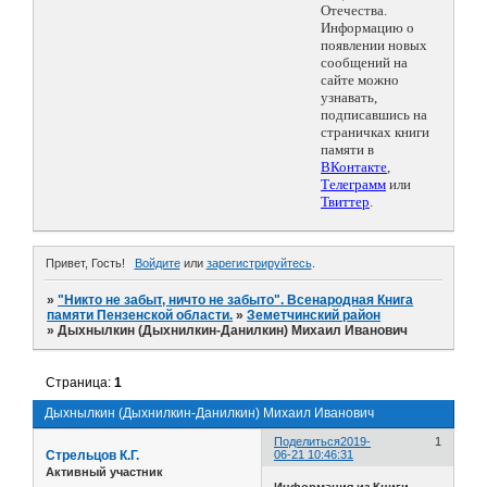
Отечества.
Информацию о
появлении новых
сообщений на
сайте можно
узнавать,
подписавшись на
страничках книги
памяти в
ВКонтакте
,
Телеграмм
или
Твиттер
.
Привет, Гость!
Войдите
или
зарегистрируйтесь
.
»
"Никто не забыт, ничто не забыто". Всенародная Книга
памяти Пензенской области.
»
Земетчинский район
»
Дыхнылкин (Дыхнилкин-Данилкин) Михаил Иванович
Страница:
1
Дыхнылкин (Дыхнилкин-Данилкин) Михаил Иванович
Поделиться
2019-
1
Стрельцов К.Г.
06-21 10:46:31
Активный участник
Информация из Книги