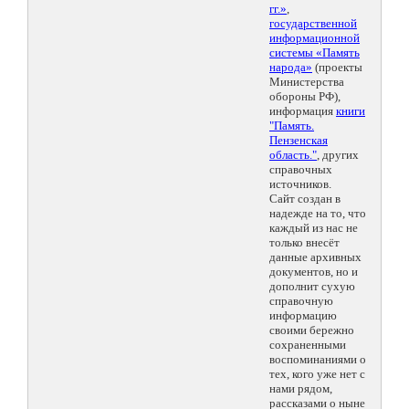
гг.»
,
государственной
информационной
системы «Память
народа»
(проекты
Министерства
обороны РФ),
информация
книги
"Память.
Пензенская
область."
, других
справочных
источников.
Сайт создан в
надежде на то, что
каждый из нас не
только внесёт
данные архивных
документов, но и
дополнит сухую
справочную
информацию
своими бережно
сохраненными
воспоминаниями о
тех, кого уже нет с
нами рядом,
рассказами о ныне