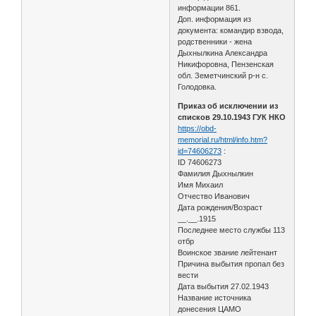
информации 861.
Доп. информация из
документа: командир взвода,
родственники - жена
Дыхнылкина Александра
Никифоровна, Пензенская
обл. Земетчинский р-н с.
Голодовка.
Приказ об исключении из
списков 29.10.1943 ГУК НКО
https://obd-
memorial.ru/html/info.htm?
id=74606273
:
ID 74606273
Фамилия Дыхнылкин
Имя Михаил
Отчество Иванович
Дата рождения/Возраст
__.__.1915
Последнее место службы 113
отбр
Воинское звание лейтенант
Причина выбытия пропал без
вести
Дата выбытия 27.02.1943
Название источника
донесения ЦАМО