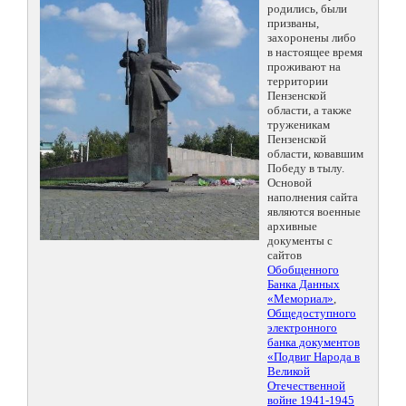
родились, были
призваны,
захоронены либо
в настоящее время
проживают на
территории
Пензенской
области, а также
труженикам
Пензенской
области, ковавшим
Победу в тылу.
Основой
наполнения сайта
являются военные
архивные
документы с
сайтов
Обобщенного
Банка Данных
«Мемориал»
,
Общедоступного
электронного
банка документов
«Подвиг Народа в
Великой
Отечественной
войне 1941-1945