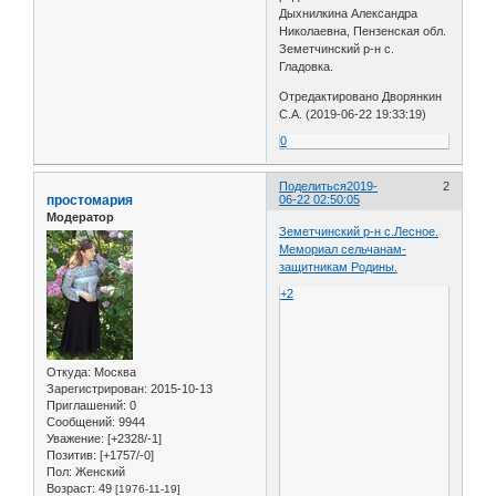
Дыхнилкина Александра
Николаевна, Пензенская обл.
Земетчинский р-н с.
Гладовка.
Отредактировано Дворянкин
С.А. (2019-06-22 19:33:19)
0
Поделиться
2019-
2
простомария
06-22 02:50:05
Модератор
Земетчинский р-н с.Лесное.
Мемориал сельчанам-
защитникам Родины.
+2
Откуда:
Москва
Зарегистрирован
: 2015-10-13
Приглашений:
0
Сообщений:
9944
Уважение:
[+2328/-1]
Позитив:
[+1757/-0]
Пол:
Женский
Возраст:
49
[1976-11-19]