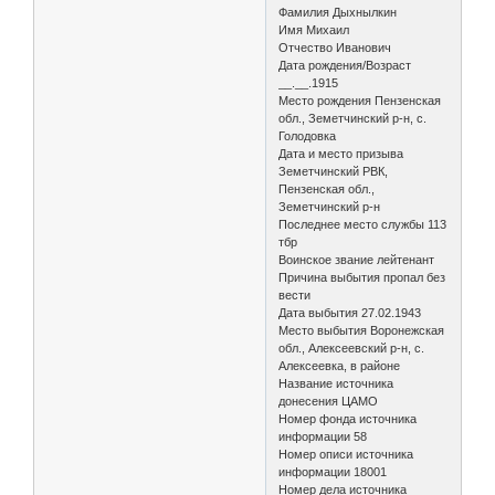
Фамилия Дыхнылкин
Имя Михаил
Отчество Иванович
Дата рождения/Возраст
__.__.1915
Место рождения Пензенская
обл., Земетчинский р-н, с.
Голодовка
Дата и место призыва
Земетчинский РВК,
Пензенская обл.,
Земетчинский р-н
Последнее место службы 113
тбр
Воинское звание лейтенант
Причина выбытия пропал без
вести
Дата выбытия 27.02.1943
Место выбытия Воронежская
обл., Алексеевский р-н, с.
Алексеевка, в районе
Название источника
донесения ЦАМО
Номер фонда источника
информации 58
Номер описи источника
информации 18001
Номер дела источника