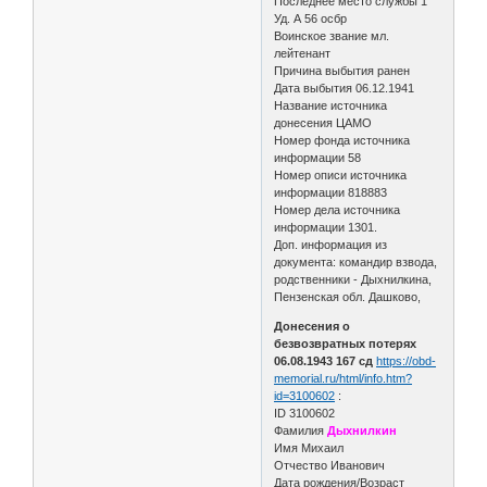
Последнее место службы 1
Уд. А 56 осбр
Воинское звание мл.
лейтенант
Причина выбытия ранен
Дата выбытия 06.12.1941
Название источника
донесения ЦАМО
Номер фонда источника
информации 58
Номер описи источника
информации 818883
Номер дела источника
информации 1301.
Доп. информация из
документа: командир взвода,
родственники - Дыхнилкина,
Пензенская обл. Дашково,
Донесения о
безвозвратных потерях
06.08.1943 167 сд
https://obd-
memorial.ru/html/info.htm?
id=3100602
:
ID 3100602
Фамилия
Дыхнилкин
Имя Михаил
Отчество Иванович
Дата рождения/Возраст