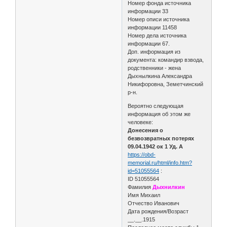
Номер фонда источника
информации 33
Номер описи источника
информации 11458
Номер дела источника
информации 67.
Доп. информация из
документа: командир взвода,
родственники - жена
Дыхнылкина Александра
Никифоровна, Земетчинский
р-н.
Вероятно следующая
информация об этом же
человеке:
Донесения о
безвозвратных потерях
09.04.1942 ок 1 Уд. А
https://obd-
memorial.ru/html/info.htm?
id=51055564
:
ID 51055564
Фамилия
Дыхнилкин
Имя Михаил
Отчество Иванович
Дата рождения/Возраст
__.__.1915