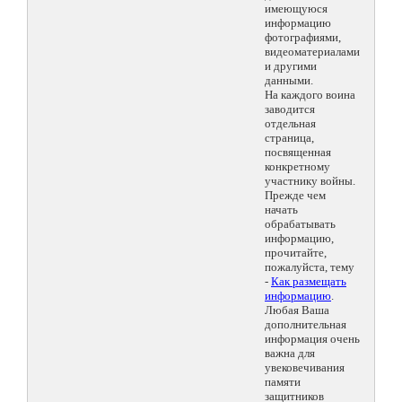
имеющуюся
информацию
фотографиями,
видеоматериалами
и другими
данными.
На каждого воина
заводится
отдельная
страница,
посвященная
конкретному
участнику войны.
Прежде чем
начать
обрабатывать
информацию,
прочитайте,
пожалуйста, тему
-
Как размещать
информацию
.
Любая Ваша
дополнительная
информация очень
важна для
увековечивания
памяти
защитников