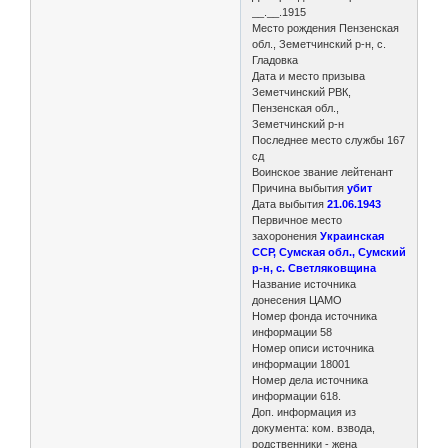
__.__.1915
Место рождения Пензенская
обл., Земетчинский р-н, с.
Гладовка
Дата и место призыва
Земетчинский РВК,
Пензенская обл.,
Земетчинский р-н
Последнее место службы 167
сд
Воинское звание лейтенант
Причина выбытия
убит
Дата выбытия
21.06.1943
Первичное место
захоронения
Украинская
ССР, Сумская обл., Сумский
р-н, с. Светляковщина
Название источника
донесения ЦАМО
Номер фонда источника
информации 58
Номер описи источника
информации 18001
Номер дела источника
информации 618.
Доп. информация из
документа: ком. взвода,
родственники - жена