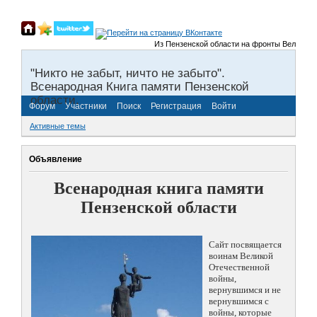
Из Пензенской области на фронты Великой Оте
"Никто не забыт, ничто не забыто".
Всенародная Книга памяти Пензенской
области.
Форум
Участники
Поиск
Регистрация
Войти
Активные темы
Объявление
Всенародная книга памяти
Пензенской области
Сайт посвящается
воинам Великой
Отечественной
войны,
вернувшимся и не
вернувшимся с
войны, которые