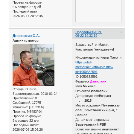
Провел на форуме:
5 месяцев 27 дней
Последний визит:
2026-06-17 20:53:45
Поделиться
2019-
3
Дворянкин С.А.
06-22 19:32:19
Администратор
Здравствуйте, Мария,
Константин Геннадьевич!
Информация из Книги Памяти
https://obd-
memorial.ru/html/info.htm?
id=1050332591
:
ID 1050332591
Фамилия
Данилкин
Имя
Михаил
Откуда:
г.Пенза
Отчество
Иванович
Зарегистрирован
: 2010-01-24
Дата рождения/Возраст
Приглашений:
0
__.__.
1915
Сообщений:
17075
Место рождения
Пензенская
Уважение:
[+1523/-6]
обл., Земетчинский р-н, с.
Позитив:
[+5483/-0]
Лесное
Провел на форуме:
Дата и место призыва
9 месяцев 22 дня
Земетчинский РВК
Последний визит:
Воинское звание
лейтенант
2026-07-08 15:06:26
Причина выбытия погиб