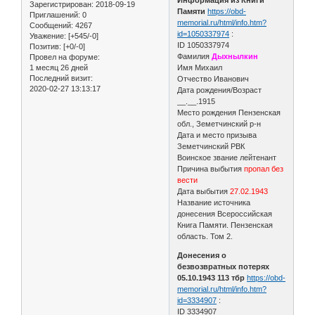
Зарегистрирован
: 2018-09-19
Памяти
https://obd-
Приглашений:
0
memorial.ru/html/info.htm?
Сообщений:
4267
id=1050337974
:
Уважение:
[+545/-0]
ID 1050337974
Позитив:
[+0/-0]
Фамилия
Дыхнылкин
Провел на форуме:
1 месяц 26 дней
Имя Михаил
Последний визит:
Отчество Иванович
2020-02-27 13:13:17
Дата рождения/Возраст
__.__.1915
Место рождения Пензенская
обл., Земетчинский р-н
Дата и место призыва
Земетчинский РВК
Воинское звание лейтенант
Причина выбытия
пропал без
вести
Дата выбытия
27.02.1943
Название источника
донесения Всероссийская
Книга Памяти. Пензенская
область. Том 2.
Донесения о
безвозвратных потерях
05.10.1943 113 тбр
https://obd-
memorial.ru/html/info.htm?
id=3334907
:
ID 3334907