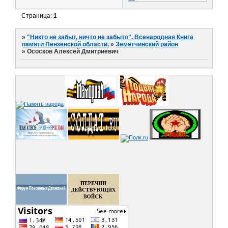
Страница:
1
»
"Никто не забыт, ничто не забыто". Всенародная Книга
памяти Пензенской области.
»
Земетчинский район
»
Ососков Алексей Дмитриевич