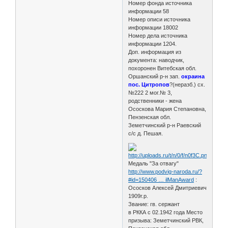
Номер фонда источника
информации 58
Номер описи источника
информации 18002
Номер дела источника
информации 1204.
Доп. информация из
документа: наводчик,
похоронен Витебская обл.
Оршанский р-н зап.
окраина
пос. Цитропов
?(неразб.) сх.
№222 2 мог.№ 3,
родственники - жена
Ососкова Мария Степановна,
Пензенская обл.
Земетчинский р-н Раевский
с/с д. Пешая.
Медаль "За отвагу"
http://www.podvig-naroda.ru/?
#id=150406 … ilManAward
:
Ососков Алексей Дмитриевич
1909г.р.
Звание: гв. сержант
в РККА с 02.1942 года Место
призыва: Земетчинский РВК,