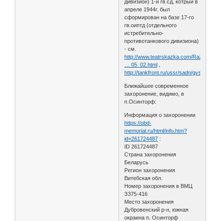
дивизион) 1-й гв.сд, котрый в
апреле 1944г. был
сформирован на базе 17-го
гв.оиптд (отдельного
истребительно-
противотанкового дивизиона)
- см.
http://www.teatrskazka.com/Raznoe/Pe
… 05_02.html
,
http://tankfront.ru/ussr/sadn/gvsad017.h
Ближайшее современное
захоронение, видимо, в
п.Осинторф:
Информация о захоронении
https://obd-
memorial.ru/html/info.htm?
id=261724487
:
ID 261724487
Страна захоронения
Беларусь
Регион захоронения
Витебская обл.
Номер захоронения в ВМЦ
З375-416
Место захоронения
Дубровенский р-н, южная
окраина п. Осинторф