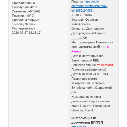
Памяти
https://obd-
Приглашений:
0
memorial.ru/html/info.htm?
Сообщений:
4267
id=1050194067
:
Уважение:
[+545/-0]
ID 1050194067
Позитив:
[+0/-0]
Фамилия Ососков
Провел на форуме:
1 месяц 26 дней
Имя Алексей
Последний визит:
Отчество Дмитриевич
2020-02-27 13:13:17
Дата рождения/Возраст
__.__.1909
Место рождения Пензенская
обл., Земетчинский р-н,
с.
Раево
Дата и место призыва
Земетчинский РВК
Воинское звание
ст. сержант
Причина выбытия погиб
Дата выбытия 24.06.1944
Первичное место
захоронения Беларусь,
Витебская обл., Оршанский
р-н
Название источника
донесения Всероссийская
Книга Памяти. Пензенская
область. Том 6.
Информация из
документов ВПП/ЗП
https://obd-