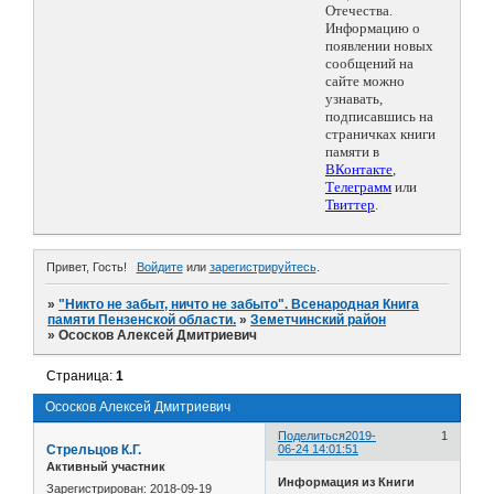
Отечества.
Информацию о
появлении новых
сообщений на
сайте можно
узнавать,
подписавшись на
страничках книги
памяти в
ВКонтакте
,
Телеграмм
или
Твиттер
.
Привет, Гость!
Войдите
или
зарегистрируйтесь
.
»
"Никто не забыт, ничто не забыто". Всенародная Книга
памяти Пензенской области.
»
Земетчинский район
»
Ососков Алексей Дмитриевич
Страница:
1
Ососков Алексей Дмитриевич
Поделиться
2019-
1
Стрельцов К.Г.
06-24 14:01:51
Активный участник
Информация из Книги
Зарегистрирован
: 2018-09-19