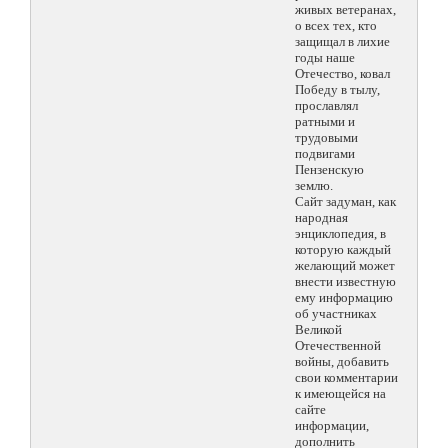
живых ветеранах,
о всех тех, кто
защищал в лихие
годы наше
Отечество, ковал
Победу в тылу,
прославлял
ратными и
трудовыми
подвигами
Пензенскую
землю.
Сайт задуман, как
народная
энциклопедия, в
которую каждый
желающий может
внести известную
ему информацию
об участниках
Великой
Отечественной
войны, добавить
свои комментарии
к имеющейся на
сайте
информации,
дополнить