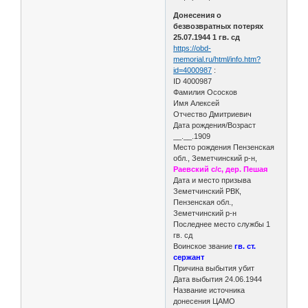
Донесения о
безвозвратных потерях
25.07.1944 1 гв. сд
https://obd-
memorial.ru/html/info.htm?
id=4000987
:
ID 4000987
Фамилия Ососков
Имя Алексей
Отчество Дмитриевич
Дата рождения/Возраст
__.__.1909
Место рождения Пензенская
обл., Земетчинский р-н,
Раевский с/с, дер. Пешая
Дата и место призыва
Земетчинский РВК,
Пензенская обл.,
Земетчинский р-н
Последнее место службы 1
гв. сд
Воинское звание
гв. ст.
сержант
Причина выбытия убит
Дата выбытия 24.06.1944
Название источника
донесения ЦАМО