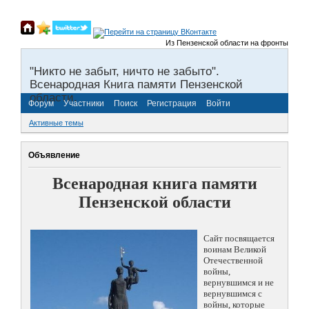
Из Пензенской области на фронты Великой 
"Никто не забыт, ничто не забыто".
Всенародная Книга памяти Пензенской
области.
Форум
Участники
Поиск
Регистрация
Войти
Активные темы
Объявление
Всенародная книга памяти
Пензенской области
Сайт посвящается
воинам Великой
Отечественной
войны,
вернувшимся и не
вернувшимся с
войны, которые