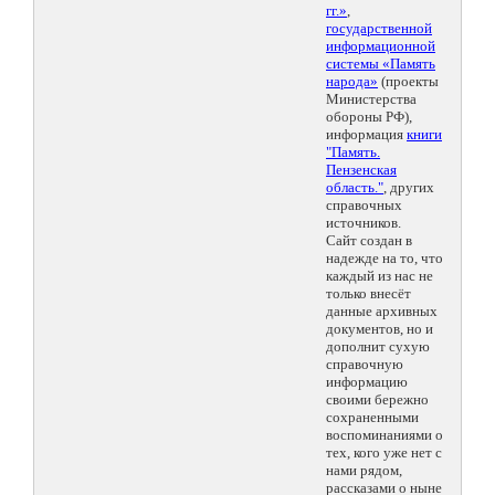
гг.»
,
государственной
информационной
системы «Память
народа»
(проекты
Министерства
обороны РФ),
информация
книги
"Память.
Пензенская
область."
, других
справочных
источников.
Сайт создан в
надежде на то, что
каждый из нас не
только внесёт
данные архивных
документов, но и
дополнит сухую
справочную
информацию
своими бережно
сохраненными
воспоминаниями о
тех, кого уже нет с
нами рядом,
рассказами о ныне