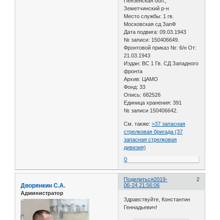
Пензенская обл.,
Земетчинский р-н
Место службы: 1 гв.
Московская сд ЗапФ
Дата подвига: 09.03.1943
№ записи: 150406649.
Фронтовой приказ №: 6/н От:
21.03.1943
Издан: ВС 1 Гв. СД Западного
фронта
Архив: ЦАМО
Фонд: 33
Опись: 682526
Единица хранения: 391
№ записи 150406642.
См. также:
>37 запасная
стрелковая бригада (37
запасная стрелковая
дивизия)
0
Поделиться
2019-
2
Дворянкин С.А.
06-24 21:56:06
Администратор
Здравствуйте, Константин
Геннадьевич!