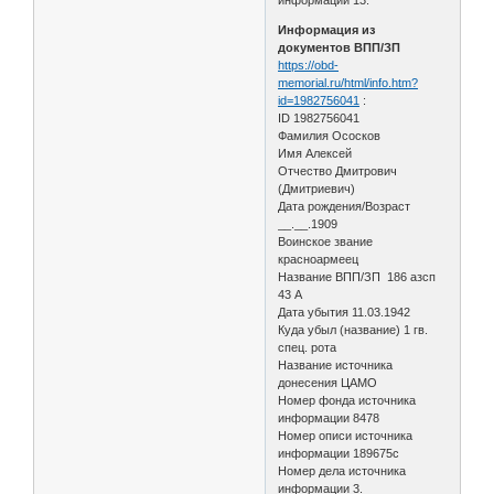
Информация из
документов ВПП/ЗП
https://obd-
memorial.ru/html/info.htm?
id=1982756041
:
ID 1982756041
Фамилия Ососков
Имя Алексей
Отчество Дмитрович
(Дмитриевич)
Дата рождения/Возраст
__.__.1909
Воинское звание
красноармеец
Название ВПП/ЗП 186 азсп
43 А
Дата убытия 11.03.1942
Куда убыл (название) 1 гв.
спец. рота
Название источника
донесения ЦАМО
Номер фонда источника
информации 8478
Номер описи источника
информации 189675с
Номер дела источника
информации 3.