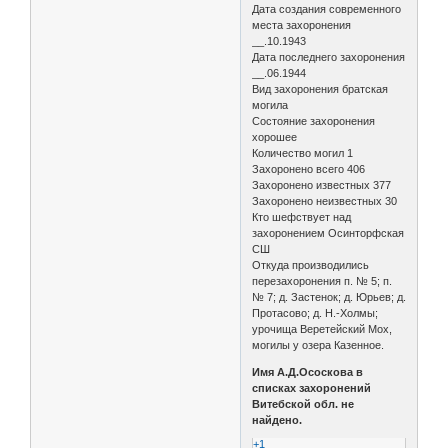
Дата создания современного
места захоронения
__.10.1943
Дата последнего захоронения
__.06.1944
Вид захоронения братская
могила
Состояние захоронения
хорошее
Количество могил 1
Захоронено всего 406
Захоронено известных 377
Захоронено неизвестных 30
Кто шефствует над
захоронением Осинторфская
СШ
Откуда производились
перезахоронения п. № 5; п.
№ 7; д. Застенок; д. Юрьев; д.
Протасово; д. Н.-Холмы;
урочища Веретейский Мох,
могилы у озера Казенное.
Имя А.Д.Ососкова в
списках захоронений
Витебской обл. не
найдено.
+1