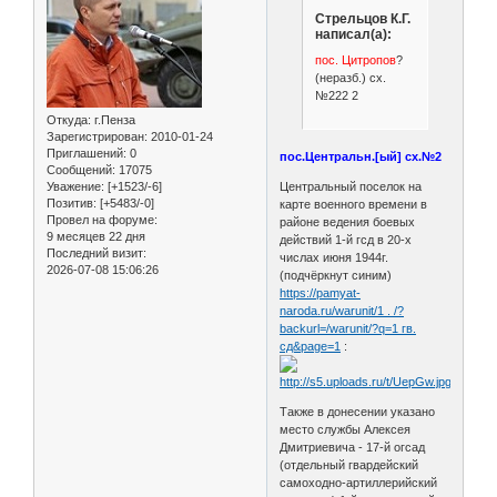
Стрельцов К.Г.
написал(а):
пос. Цитропов
?
(неразб.) сх.
№222 2
Откуда:
г.Пенза
Зарегистрирован
: 2010-01-24
Приглашений:
0
пос.Центральн.[ый] сх.№2
Сообщений:
17075
Центральный поселок на
Уважение:
[+1523/-6]
Позитив:
[+5483/-0]
карте военного времени в
Провел на форуме:
районе ведения боевых
9 месяцев 22 дня
действий 1-й гсд в 20-х
Последний визит:
числах июня 1944г.
2026-07-08 15:06:26
(подчёркнут синим)
https://pamyat-
naroda.ru/warunit/1 . /?
backurl=/warunit/?q=1 гв.
сд&page=1
:
Также в донесении указано
место службы Алексея
Дмитриевича - 17-й огсад
(отдельный гвардейский
самоходно-артиллерийский