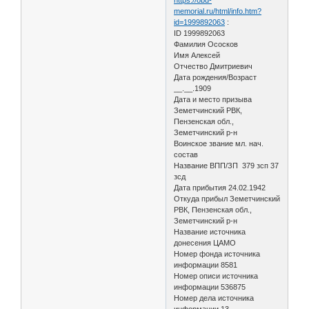
memorial.ru/html/info.htm?
id=1999892063
:
ID 1999892063
Фамилия Ососков
Имя Алексей
Отчество Дмитриевич
Дата рождения/Возраст
__.__.1909
Дата и место призыва
Земетчинский РВК,
Пензенская обл.,
Земетчинский р-н
Воинское звание мл. нач.
состав
Название ВПП/ЗП 379 зсп 37
зсд
Дата прибытия 24.02.1942
Откуда прибыл Земетчинский
РВК, Пензенская обл.,
Земетчинский р-н
Название источника
донесения ЦАМО
Номер фонда источника
информации 8581
Номер описи источника
информации 536875
Номер дела источника
информации 13.