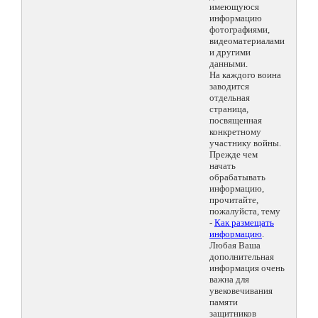
имеющуюся
информацию
фотографиями,
видеоматериалами
и другими
данными.
На каждого воина
заводится
отдельная
страница,
посвященная
конкретному
участнику войны.
Прежде чем
начать
обрабатывать
информацию,
прочитайте,
пожалуйста, тему
-
Как размещать
информацию
.
Любая Ваша
дополнительная
информация очень
важна для
увековечивания
памяти
защитников