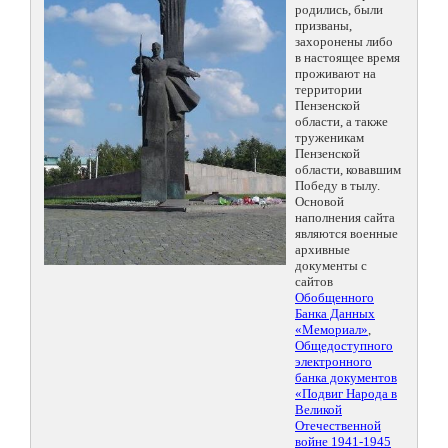
родились, были
призваны,
захоронены либо
в настоящее время
проживают на
территории
Пензенской
области, а также
труженикам
Пензенской
области, ковавшим
Победу в тылу.
Основой
наполнения сайта
являются военные
архивные
документы с
сайтов
Обобщенного
Банка Данных
«Мемориал»
,
Общедоступного
электронного
банка документов
«Подвиг Народа в
Великой
Отечественной
войне 1941-1945