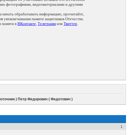
цию фотографиями, видеоматериалами и другими
ем начать обрабатывать информацию, прочитайте,
я увековечивания памяти защитников Отечества.
и памяти в
ВКонтакте
,
Телеграмм
или
Твиттер
.
боточнин ) Петр Федорович ( Федотович )
1