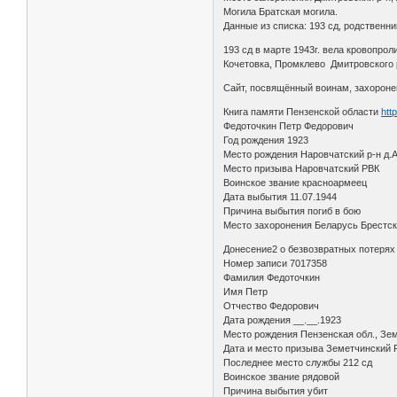
Могила Братская могила.
Данные из списка: 193 сд, родственни
193 сд в марте 1943г. вела кровопрол
Кочетовка, Промклево Дмитровского 
Сайт, посвящённый воинам, захороне
Книга памяти Пензенской области
htt
Федоточкин Петр Федорович
Год рождения 1923
Место рождения Наровчатский р-н д.
Место призыва Наровчатский РВК
Воинское звание красноармеец
Дата выбытия 11.07.1944
Причина выбытия погиб в бою
Место захоронения Беларусь Брестска
Донесение2 о безвозвратных потеря
Номер записи 7017358
Фамилия Федоточкин
Имя Петр
Отчество Федорович
Дата рождения __.__.1923
Место рождения Пензенская обл., Зем
Дата и место призыва Земетчинский Р
Последнее место службы 212 сд
Воинское звание рядовой
Причина выбытия убит