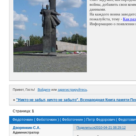
войны, добавить свои ко
данными.
На каждого воина заводит
пожалуйста, тему -
Как ра
Информацию о появлении н
Привет, Гость!
Войдите
или
зарегистрируйтесь
.
»
"Никто не забыт, ничто не забыто". Всенародная Книга памяти Пе
Страница:
1
Федоточкин ( Феботочкин ) ( Феботочнин ) Петр Федорович ( Федотович
Дворянкин С.А.
Поделиться
2010-04-21 08:29:12
Администратор