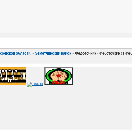
нзенской области.
»
Земетчинский район
»
Федоточкин ( Феботочкин ) ( Фе