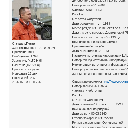
Донесение о безвозвратных потерях
Номер записи 2157601
Фамилия Федоточкин
Имя Петр
Отчество Федотович
Дата рождения __.__.1923
Место рождения Пензенская обл., Зол
Дата и место призыва Дзержинский Р
Последнее место службы 193 сд
Воинское звание красноармеец
Откуда:
г.Пенза
Причина выбытия убит
Зарегистрирован
: 2010-01-24
Дата выбытия 08.03.1943
Приглашений:
0
Название источника информации ЦА
Сообщений:
17075
Номер фонда источника информации
Уважение:
[+1523/-6]
Номер описи источника информации 
Позитив:
[+5483/-0]
Провел на форуме:
Номер дела источника информации 2
9 месяцев 22 дня
Данные из донесения: пом.наводчика, 
Последний визит:
Списки захоронения
http://www.obd-me
2026-07-08 15:06:26
Номер записи 260936941
Фамилия Феботочнин
Имя Петр
Отчество Федорович
Дата рождения/Возраст __.__.1923
Воинское звание рядовой
Дата смерти 08.03.1943
Страна захоронения Россия
Регион захоронения Орловская обл.
Место захоронения Дмитровский р-н, 