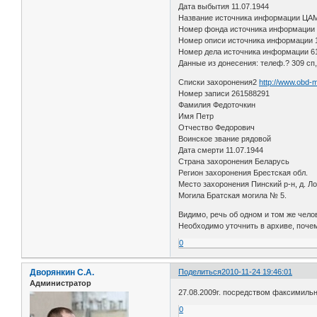
Дата выбытия 11.07.1944
Название источника информации ЦА
Номер фонда источника информации
Номер описи источника информации 
Номер дела источника информации 6
Данные из донесения: телеф.? 309 сп,
Списки захоронения2
http://www.obd-
Номер записи 261588291
Фамилия Федоточкин
Имя Петр
Отчество Федорович
Воинское звание рядовой
Дата смерти 11.07.1944
Страна захоронения Беларусь
Регион захоронения Брестская обл.
Место захоронения Пинский р-н, д. Л
Могила Братская могила № 5.
Видимо, речь об одном и том же чело
Необходимо уточнить в архиве, почем
0
Дворянкин С.А.
Поделиться
2010-11-24 19:46:01
Администратор
27.08.2009г. посредством факсимильн
0