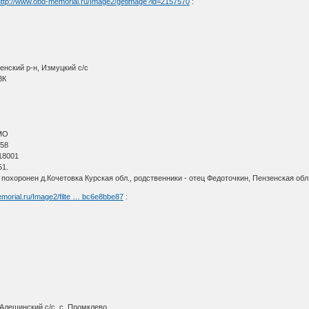
http://www.obd-memorial.ru/Image2/getimage?id=2157570
:
енский р-н, Измуцкий с/с
ВК
МО
 58
18001
51.
похоронен д.Кочетовка Курская обл., родственники - отец Федоточкин, Пензенская обл
morial.ru/Image2/filte … bc6e8bbe87
:
Алешинский с/с, с. Промклево