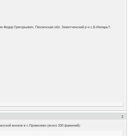
кин Федор Григорьевич, Пензенская обл. Земетченский р-н с.Б.Ижларь?.
2
атской могиле в с.Промклево (всего 330 фамилий):