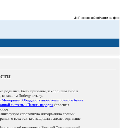
Из Пензенской области на фронты Велик
асти
ые родились, были призваны, захоронены либо в
, ковавшим Победу в тылу.
 «Мемориал»
,
Общедоступного электронного банка
онной системы «Память народа»
(проекты
ников.
дополнит сухую справочную информацию своими
анах, о всех тех, кто защищал в лихие годы наше
нформацию об участниках Великой Отечественной