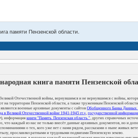
нига памяти Пензенской области.
народная книга памяти Пензенской обл
Великой Отечественной войны, вернувшимся и не вернувшимся с войны, котор
т на территории Пензенской области, а также труженикам Пензенской области
 являются военные архивные документы с сайтов
Обобщенного Банка Данных
а в Великой Отечественной войне 1941-1945 гг.»
,
государственной информаци
), информация
книги "Память. Пензенская область."
, других справочных источ
 то, что каждый из нас не только внесёт данные архивных документов, но и 
оминаниями о тех, кого уже нет с нами рядом, рассказами о ныне живых ветер
в тылу, прославлял ратными и трудовыми подвигами Пензенскую землю.
ая энциклопедия, в которую каждый желающий может внести известную ему и