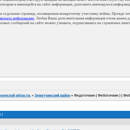
мментарии к имеющейся на сайте информации, дополнить имеющуюся информа
ся отдельная страница, посвященная конкретному участнику войны. Прежде ч
змещать информацию
. Любая Ваша дополнительная информация очень важна дл
овых сообщений на сайте можно узнавать, подписавшись на страничках книг
нзенской области.
»
Земетчинский район
»
Федоточкин ( Феботочкин ) ( Фе
 )