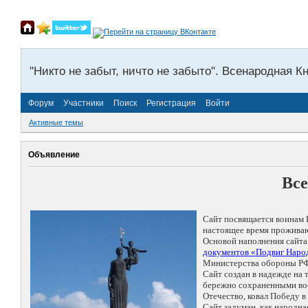
"Никто не забыт, ничто не забыто". Всенародная К
Форум
Участники
Поиск
Регистрация
Войти
Активные темы
Объявление
Все
Сайт посвящается воинам 
настоящее время проживаю
Основой наполнения сайта
документов «Подвиг Народ
Министерства обороны РФ
Сайт создан в надежде на
бережно сохраненными восп
Отечество, ковал Победу 
Сайт задуман, как народн