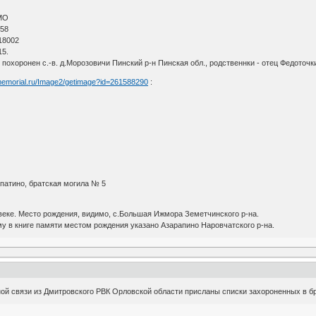
МО
 58
18002
15.
 похоронен с.-в. д.Морозовичи Пинский р-н Пинская обл., родственнки - отец Федоточ
memorial.ru/Image2/getimage?id=261588290
:
опатино, братская могила № 5
веке. Место рождения, видимо, с.Большая Ижмора Земетчинского р-на.
у в книге памяти местом рождения указано Азарапино Наровчатского р-на.
ой связи из Дмитровского РВК Орловской области присланы списки захороненных в бр