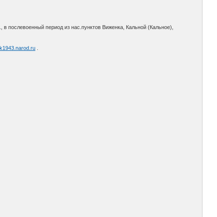
., в послевоенный период из нас.пунктов Виженка, Кальной (Кальное),
sk1943.narod.ru
.