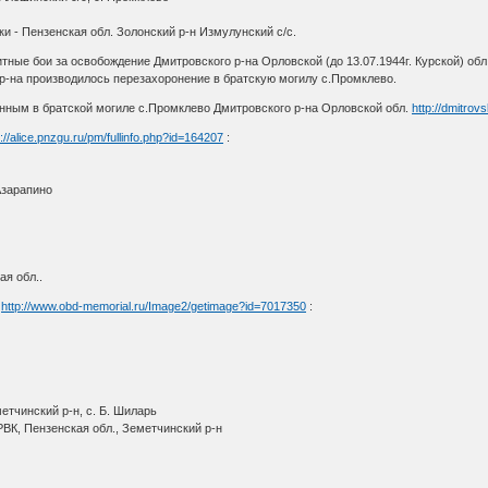
ки - Пензенская обл. Золонский р-н Измулунский с/с.
итные бои за освобождение Дмитровского р-на Орловской (до 13.07.1944г. Курской) обл
р-на производилось перезахоронение в братскую могилу с.Промклево.
нным в братской могиле с.Промклево Дмитровского р-на Орловской обл.
http://dmitrov
p://alice.pnzgu.ru/pm/fullinfo.php?id=164207
:
Азарапино
я обл..
х
http://www.obd-memorial.ru/Image2/getimage?id=7017350
:
етчинский р-н, с. Б. Шиларь
ВК, Пензенская обл., Земетчинский р-н