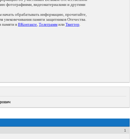
цию фотографиями, видеоматериалами и другими
ем начать обрабатывать информацию, прочитайте,
я увековечивания памяти защитников Отечества.
и памяти в
ВКонтакте
,
Телеграмм
или
Твиттер
.
рович
1