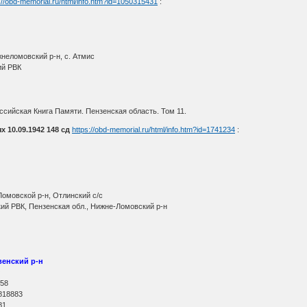
://obd-memorial.ru/html/info.htm?id=1050315431
:
неломовский р-н, с. Атмис
ий РВК
сийская Книга Памяти. Пензенская область. Том 11.
 10.09.1942 148 сд
https://obd-memorial.ru/html/info.htm?id=1741234
:
Ломовской р-н, Отлинский с/с
ий РВК, Пензенская обл., Нижне-Ломовский р-н
венский р-н
О
 58
818883
81.