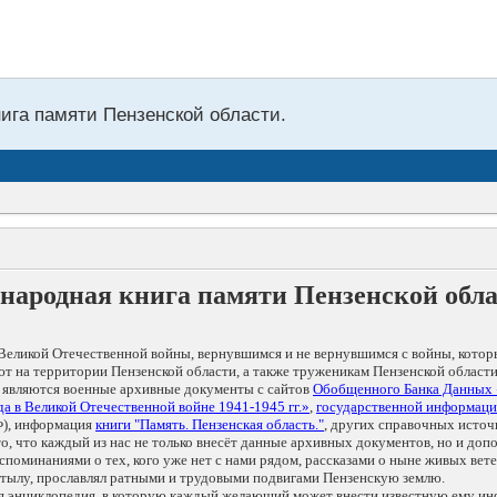
нига памяти Пензенской области.
народная книга памяти Пензенской обл
Великой Отечественной войны, вернувшимся и не вернувшимся с войны, котор
т на территории Пензенской области, а также труженикам Пензенской области
 являются военные архивные документы с сайтов
Обобщенного Банка Данных
а в Великой Отечественной войне 1941-1945 гг.»
,
государственной информаци
), информация
книги "Память. Пензенская область."
, других справочных источ
 то, что каждый из нас не только внесёт данные архивных документов, но и 
оминаниями о тех, кого уже нет с нами рядом, рассказами о ныне живых ветер
в тылу, прославлял ратными и трудовыми подвигами Пензенскую землю.
ая энциклопедия, в которую каждый желающий может внести известную ему и