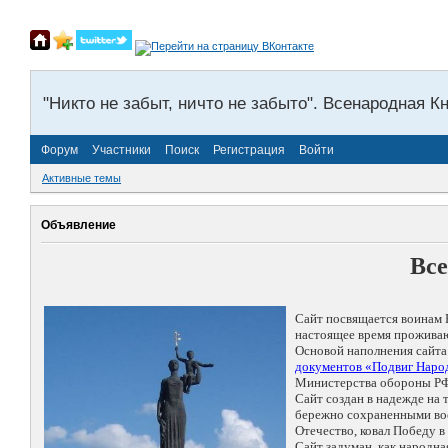
"Никто не забыт, ничто не забыто". Всенародная К
Форум
Участники
Поиск
Регистрация
Войти
Активные темы
Объявление
Все
Сайт посвящается воинам 
настоящее время проживаю
Основой наполнения сайта
документов «Подвиг Народ
Министерства обороны РФ
Сайт создан в надежде на
бережно сохраненными восп
Отечество, ковал Победу 
Сайт задуман, как народн