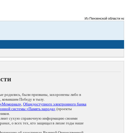
Из Пензенской области на фронт
асти
ые родились, были призваны, захоронены либо в
, ковавшим Победу в тылу.
 «Мемориал»
,
Общедоступного электронного банка
онной системы «Память народа»
(проекты
ников.
дополнит сухую справочную информацию своими
анах, о всех тех, кто защищал в лихие годы наше
нформацию об участниках Великой Отечественной