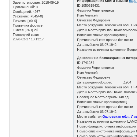
Информация из Книги Памяти
https
Зарегистрирован
: 2018-09-19
ID 1050315431
Приглашений:
0
Фамилия Черепенников
Сообщений:
4267
Имя Алексей
Уважение:
[+545/-0]
Отчество Федорович
Позитив:
[+0/-0]
Место рождения Пензенская обл., Ниж
Провел на форуме:
1 месяц 26 дней
Дата и место призыва Нижнеломовск
Последний визит:
Воинское звание красноармеец
2020-02-27 13:13:17
Причина выбытия пропал без вести
Дата выбытия 03.07.1942
Название источника донесения Всерос
Донесения о безвозвратных потерях
ID 1741234
Фамилия Черепенников
Имя Алексей
Отчество Федорович
Дата рождения/Возраст __.__.1904
Место рождения Пензенская обл., Н.-
Дата и место призыва Нижне-Ломовск
Последнее место службы 148 сд
Воинское звание красноармеец
Причина выбытия пропал без вести
Дата выбытия 03.07.1942
Место выбытия
Орловская обл., Ли
Название источника донесения ЦАМ
Номер фонда источника информации
Номер описи источника информации 
Номер дела источника информации 2