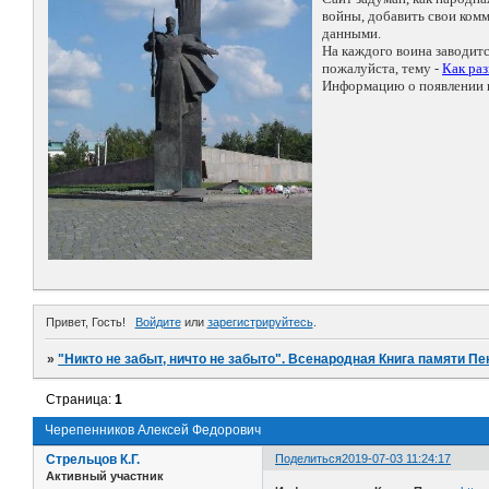
войны, добавить свои ко
данными.
На каждого воина заводит
пожалуйста, тему -
Как ра
Информацию о появлении н
Привет, Гость!
Войдите
или
зарегистрируйтесь
.
»
"Никто не забыт, ничто не забыто". Всенародная Книга памяти Пе
Страница:
1
Черепенников Алексей Федорович
Стрельцов К.Г.
Поделиться
2019-07-03 11:24:17
Активный участник