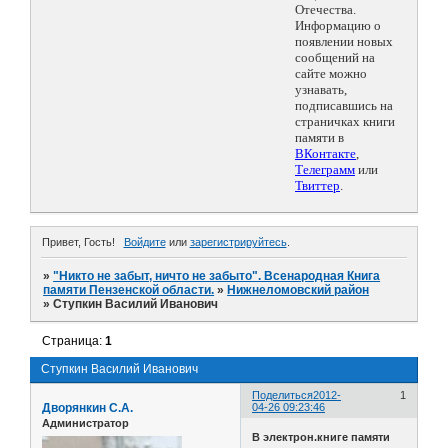
Отечества.
Информацию о
появлении новых
сообщений на
сайте можно
узнавать,
подписавшись на
страничках книги
памяти в
ВКонтакте
,
Телеграмм
или
Твиттер
.
Привет, Гость!
Войдите
или
зарегистрируйтесь
.
»
"Никто не забыт, ничто не забыто". Всенародная Книга
памяти Пензенской области.
»
Нижнеломовский район
»
Ступкин Василий Иванович
Страница:
1
Ступкин Василий Иванович
Поделиться
2012-
1
Дворянкин С.А.
04-26 09:23:46
Администратор
В электрон.книге памяти