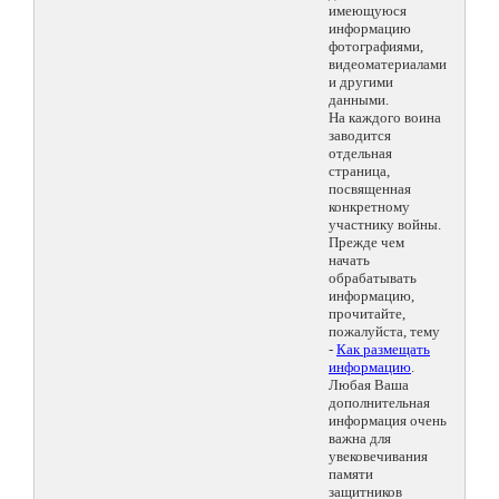
имеющуюся
информацию
фотографиями,
видеоматериалами
и другими
данными.
На каждого воина
заводится
отдельная
страница,
посвященная
конкретному
участнику войны.
Прежде чем
начать
обрабатывать
информацию,
прочитайте,
пожалуйста, тему
-
Как размещать
информацию
.
Любая Ваша
дополнительная
информация очень
важна для
увековечивания
памяти
защитников