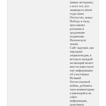
живых ветеранах,
о всех тех, кто
защищал в лихие
годы наше
Отечество, ковал
Победу в тылу,
прославлял
ратными и
трудовыми
подвигами
Пензенскую
землю.
Сайт задуман, как
народная
энциклопедия, в
которую каждый
желающий может
внести известную
ему информацию
об участниках
Великой
Отечественной
войны, добавить
свои комментарии
к имеющейся на
сайте
информации,
дополнить