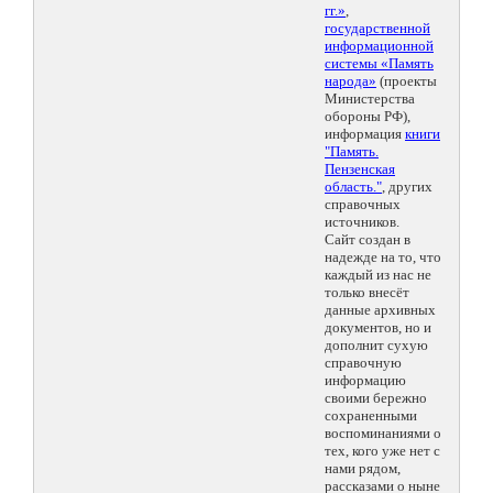
гг.»
,
государственной
информационной
системы «Память
народа»
(проекты
Министерства
обороны РФ),
информация
книги
"Память.
Пензенская
область."
, других
справочных
источников.
Сайт создан в
надежде на то, что
каждый из нас не
только внесёт
данные архивных
документов, но и
дополнит сухую
справочную
информацию
своими бережно
сохраненными
воспоминаниями о
тех, кого уже нет с
нами рядом,
рассказами о ныне