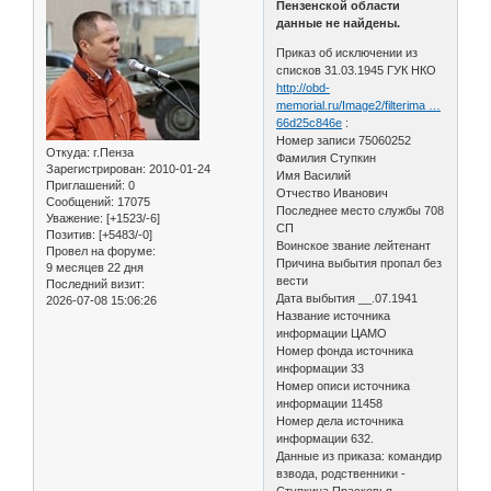
Пензенской области
данные не найдены.
Приказ об исключении из
списков 31.03.1945 ГУК НКО
http://obd-
memorial.ru/Image2/filterima …
66d25c846e
:
Номер записи 75060252
Откуда:
г.Пенза
Фамилия Ступкин
Зарегистрирован
: 2010-01-24
Имя Василий
Приглашений:
0
Отчество Иванович
Сообщений:
17075
Последнее место службы 708
Уважение:
[+1523/-6]
СП
Позитив:
[+5483/-0]
Воинское звание лейтенант
Провел на форуме:
Причина выбытия пропал без
9 месяцев 22 дня
вести
Последний визит:
Дата выбытия __.07.1941
2026-07-08 15:06:26
Название источника
информации ЦАМО
Номер фонда источника
информации 33
Номер описи источника
информации 11458
Номер дела источника
информации 632.
Данные из приказа: командир
взвода, родственники -
Ступкина Прасковья