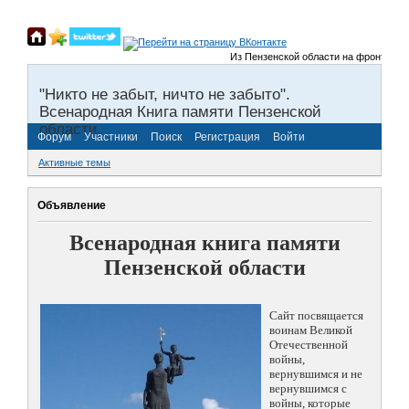
Из Пензенской области на фронты Вели
"Никто не забыт, ничто не забыто".
Всенародная Книга памяти Пензенской
области.
Форум
Участники
Поиск
Регистрация
Войти
Активные темы
Объявление
Всенародная книга памяти
Пензенской области
Сайт посвящается
воинам Великой
Отечественной
войны,
вернувшимся и не
вернувшимся с
войны, которые