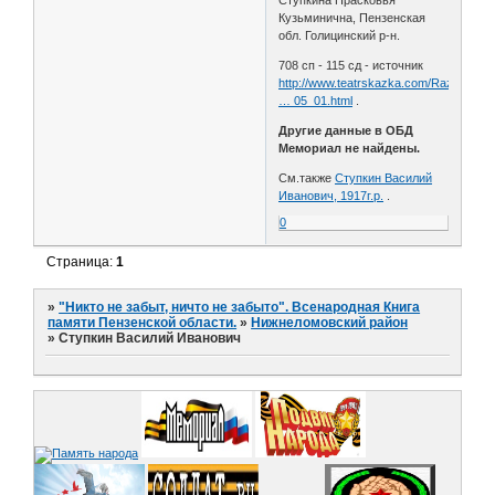
Кузьминична, Пензенская
обл. Голицинский р-н.
708 сп - 115 сд - источник
http://www.teatrskazka.com/Raznoe/Pe
… 05_01.html
.
Другие данные в ОБД
Мемориал не найдены.
См.также
Ступкин Василий
Иванович, 1917г.р.
.
0
Страница:
1
»
"Никто не забыт, ничто не забыто". Всенародная Книга
памяти Пензенской области.
»
Нижнеломовский район
»
Ступкин Василий Иванович