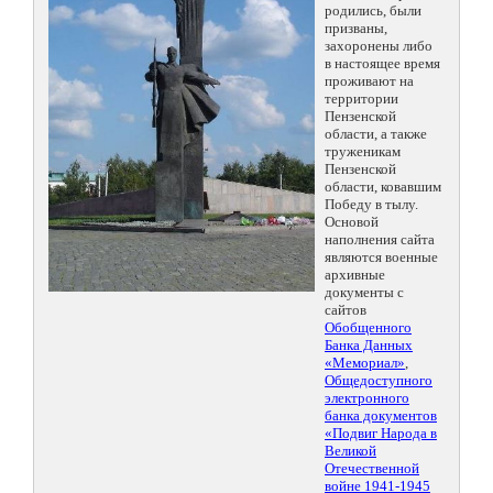
родились, были
призваны,
захоронены либо
в настоящее время
проживают на
территории
Пензенской
области, а также
труженикам
Пензенской
области, ковавшим
Победу в тылу.
Основой
наполнения сайта
являются военные
архивные
документы с
сайтов
Обобщенного
Банка Данных
«Мемориал»
,
Общедоступного
электронного
банка документов
«Подвиг Народа в
Великой
Отечественной
войне 1941-1945