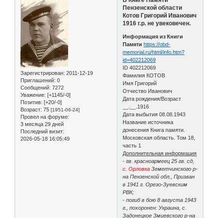
Пензенской области
Котов Григорий Иванович
1916 г.р. не увековечен.
Информация из Книги
Памяти
https://obd-
memorial.ru/html/info.htm?
id=402212069
ID 402212069
Зарегистрирован
: 2011-12-19
Фамилия КОТОВ
Приглашений:
0
Имя Григорий
Сообщений:
7272
Отчество Иванович
Уважение:
[+1145/-0]
Дата рождения/Возраст
Позитив:
[+20/-0]
__.__.1916
Возраст:
75
[1951-06-24]
Дата выбытия 08.08.1943
Провел на форуме:
Название источника
3 месяца 29 дней
донесения Книга памяти.
Последний визит:
Московская область. Том 18,
2026-05-18 16:05:49
часть 1
Дополнительная информация
- гв. красноармеец 25 гв. сд,
с. Орловка
Земетчинского р-
на Пензенской обл., Призван
в 1941 г. Орезо-Зуевским
РВК;
- погиб в бою 8 августа 1943
г., похоронен: Украина, с.
Задонецкое Змиевского р-на