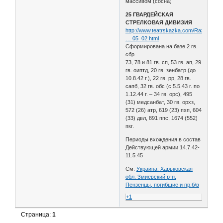
массивом (сосна)
25 ГВАРДЕЙСКАЯ
СТРЕЛКОВАЯ ДИВИЗИЯ
http://www.teatrskazka.com/Raznoe/Pe
… 05_02.html
Сформирована на базе 2 гв.
сбр.
73, 78 и 81 гв. сп, 53 гв. ап, 29
гв. оиптд, 20 гв. зенбатр (до
10.8.42 г.), 22 гв. рр, 28 гв.
сапб, 32 гв. обс (с 5.5.43 г. по
1.12.44 г. – 34 гв. орс), 495
(31) медсанбат, 30 гв. орхз,
572 (26) атр, 619 (23) пхп, 604
(33) двл, 891 ппс, 1674 (552)
пкг.
Периоды вхождения в состав
Действующей армии 14.7.42-
11.5.45
См.
Украина. Харьковская
обл. Змиевский р-н.
Пензенцы, погибшие и пр.б/в
+1
Страница:
1