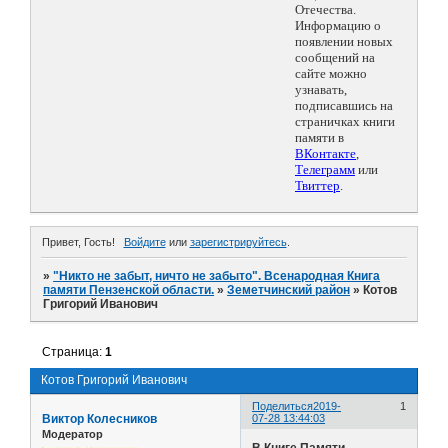
Отечества.
Информацию о
появлении новых
сообщений на
сайте можно
узнавать,
подписавшись на
страничках книги
памяти в
ВКонтакте
,
Телеграмм
или
Твиттер
.
Привет, Гость!
Войдите
или
зарегистрируйтесь
.
»
"Никто не забыт, ничто не забыто". Всенародная Книга
памяти Пензенской области.
»
Земетчинский район
»
Котов
Григорий Иванович
Страница:
1
Котов Григорий Иванович
Поделиться
2019-
1
Виктор Колесников
07-28 13:44:03
Модератор
В Книге Памяти