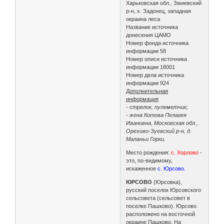
Харьковская обл., Змиевский
р-н, х. Задонец, западная
окраина леса
Название источника
донесения ЦАМО
Номер фонда источника
информации 58
Номер описи источника
информации 18001
Номер дела источника
информации 924
Дополнительная
информация
- стрелок, пулеметчик;
- жена Котова Пелагея
Ивановна, Московская обл.,
Орехово-Зуевский р-н, д.
Маланьи Горки.
Место рождения:
с. Хорлово
-
это, по-видимому,
искаженное
с. Юрсово.
ЮРСОВО
(Юрсовка),
русский поселок Юрсовского
сельсовета (сельсовет в
поселке Пашково). Юрсово
расположено на восточной
окраине Пашково. На