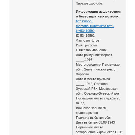
Харьковской обл.
Информация из донесения
о безвозвратных потерях
https://obd-
memorial.ru/html/info.htm?
id=53419592
ID 53419592
Фамилия Котов
Имя Григорий
Отчество Иванович
Дата рождения/Возраст
__.__.1916
Место рождения Пензенская
обл., Земетчинский р-н, с.
Хорлово
Дата и место призыва
__.__.1942, Орехово-
Зуевский РВК, Московская
обл., Орехово-Зуевский р-н
Последнее место службы 25
гв. сд
Воинское звание гв.
красноармеец
Причина выбытия убит
Дата выбытия 08.08.1943
Первичное место
захоронения Украинская ССР,