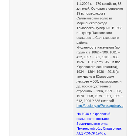
1.1.2004 г. – 170 хозяйств, 85
жителей. Основан в середине
19 в. помещиком в
Салтыковской волости
Моршанского уезда
Тамбовской губернии. В 1955
г. – центр Пашковского
сельсовета Салтыковского
района.
Численность населения (по
годам): в 1862 – 309, 1881 –
422, 1897 – 652, 1913 – 885,
1926 – 1103 (в т.ч. 35 – в пос.
Юрсовского лесничества),
1934 – 1364, 1936 – 2018 (в
том числе в Юрсовском
лесхозе – 600, на кордонах и
др. производственных
строениях – 190), 1959 – 898,
1970 – 668, 1979 – 961, 1989 –
612, 1996 ? 385 жителей.
http://suslony.ru/Penzagebiet/zemetch2
На 1940 г. Юрсовский
сельсовет в составе
Земетчинского р-на
Пензенской обл. Справочник
АТД РСФСР 1940 г.