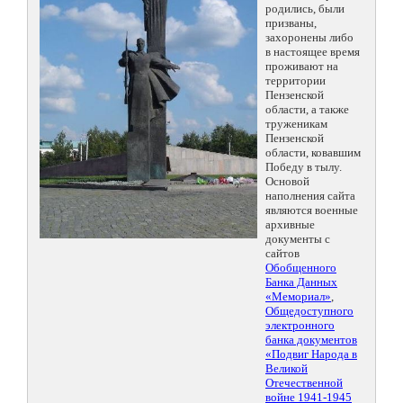
родились, были
призваны,
захоронены либо
в настоящее время
проживают на
территории
Пензенской
области, а также
труженикам
Пензенской
области, ковавшим
Победу в тылу.
Основой
наполнения сайта
являются военные
архивные
документы с
сайтов
Обобщенного
Банка Данных
«Мемориал»
,
Общедоступного
электронного
банка документов
«Подвиг Народа в
Великой
Отечественной
войне 1941-1945