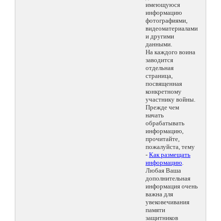
имеющуюся
информацию
фотографиями,
видеоматериалами
и другими
данными.
На каждого воина
заводится
отдельная
страница,
посвященная
конкретному
участнику войны.
Прежде чем
начать
обрабатывать
информацию,
прочитайте,
пожалуйста, тему
-
Как размещать
информацию
.
Любая Ваша
дополнительная
информация очень
важна для
увековечивания
памяти
защитников