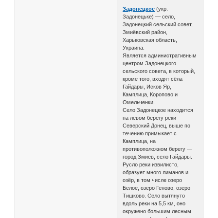
Задонецкое
(укр.
Задонецьке) — село,
Задонецкий сельский совет,
Змиёвский район,
Харьковская область,
Украина.
Является административным
центром Задонецкого
сельского совета, в который,
кроме того, входят сёла
Гайдары, Исков Яр,
Камплица, Коропово и
Омельченки.
Село Задонецкое находится
на левом берегу реки
Северский Донец, выше по
течению примыкает с
Камплица, на
противоположном берегу —
город Змиёв, село Гайдары.
Русло реки извилисто,
образует много лиманов и
озёр, в том числе озеро
Белое, озеро Геново, озеро
Тишково. Село вытянуто
вдоль реки на 5,5 км, оно
окружено большим лесным