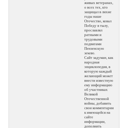
живых ветеранах,
о всех тех, кто
защищал в лихие
годы наше
Отечество, ковал
Победу в тылу,
прославлял
ратными и
трудовыми
подвигами
Пензенскую
землю.
Сайт задуман, как
народная
энциклопедия, в
которую каждый
желающий может
внести известную
ему информацию
об участниках
Великой
Отечественной
войны, добавить
свои комментарии
к имеющейся на
сайте
информации,
дополнить