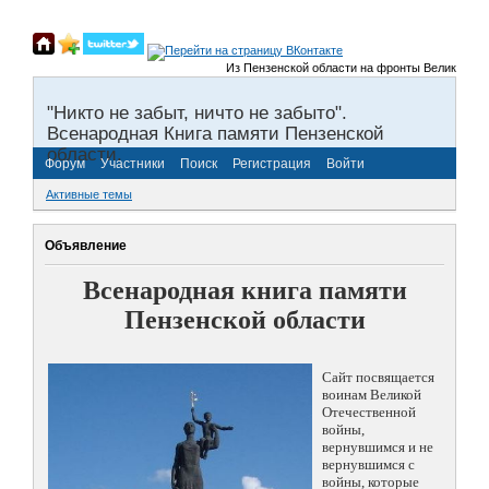
Из Пензенской области на фронты Великой Отече
"Никто не забыт, ничто не забыто".
Всенародная Книга памяти Пензенской
области.
Форум
Участники
Поиск
Регистрация
Войти
Активные темы
Объявление
Всенародная книга памяти
Пензенской области
Сайт посвящается
воинам Великой
Отечественной
войны,
вернувшимся и не
вернувшимся с
войны, которые