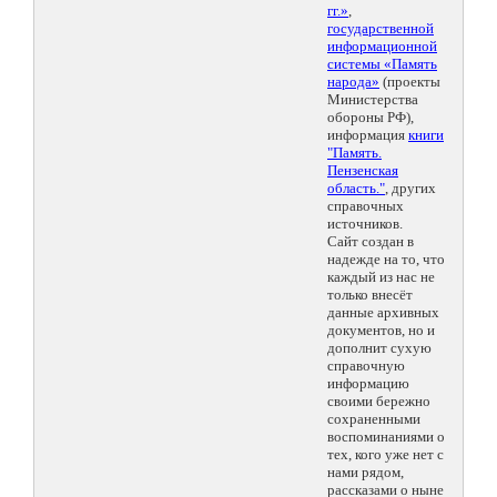
гг.»
,
государственной
информационной
системы «Память
народа»
(проекты
Министерства
обороны РФ),
информация
книги
"Память.
Пензенская
область."
, других
справочных
источников.
Сайт создан в
надежде на то, что
каждый из нас не
только внесёт
данные архивных
документов, но и
дополнит сухую
справочную
информацию
своими бережно
сохраненными
воспоминаниями о
тех, кого уже нет с
нами рядом,
рассказами о ныне