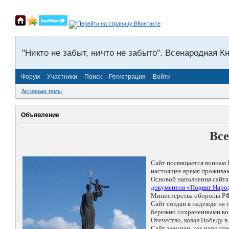
"Никто не забыт, ничто не забыто". Всенародная К
Форум
Участники
Поиск
Регистрация
Войти
Активные темы
Объявление
Все
Сайт посвящается воинам 
настоящее время проживаю
Основой наполнения сайта
документов «Подвиг Народ
Министерства обороны РФ
Сайт создан в надежде на
бережно сохраненными восп
Отечество, ковал Победу 
Сайт задуман, как народн