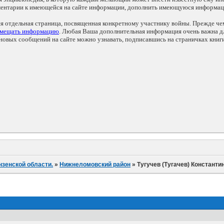
мментарии к имеющейся на сайте информации, дополнить имеющуюся информа
ся отдельная страница, посвященная конкретному участнику войны. Прежде ч
змещать информацию
. Любая Ваша дополнительная информация очень важна дл
овых сообщений на сайте можно узнавать, подписавшись на страничках книг
нзенской области.
»
Нижнеломовский район
»
Тугучев (Тугачев) Констант