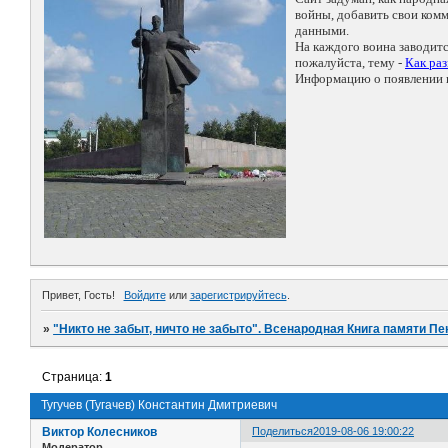
войны, добавить свои ко
данными.
На каждого воина заводит
пожалуйста, тему -
Как ра
Информацию о появлении н
Привет, Гость!
Войдите
или
зарегистрируйтесь
.
»
"Никто не забыт, ничто не забыто". Всенародная Книга памяти Пе
Страница:
1
Тугучев (Тугачев) Константин Дмитриевич
Виктор Колесников
Поделиться
2019-08-06 19:00:22
Модератор