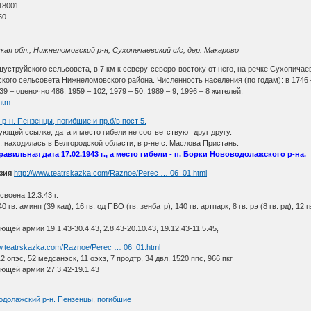
18001
50
ая обл., Нижнеломовский р-н, Сухопечаевский с/с, дер. Макарово
уструйского сельсовета, в 7 км к северу-северо-востоку от него, на речке Сухопичаевке
кого сельсовета Нижнеломовского района. Численность населения (по годам): в 1746 – ок
39 – оценочно 486, 1959 – 102, 1979 – 50, 1989 – 9, 1996 – 8 жителей.
htm
р-н. Пензенцы, погибшие и пр.б/в пост 5.
щей ссылке, дата и место гибели не соответствуют друг другу.
 г. находилась в Белгородской области, в р-не с. Маслова Пристань.
равильная дата 17.02.1943 г., а место гибели - п. Борки Нововодолажского р-на.
зия
http://www.teatrskazka.com/Raznoe/Perec … 06_01.html
воена 12.3.43 г.
 140 гв. аминп (39 кад), 16 гв. од ПВО (гв. зенбатр), 140 гв. артпарк, 8 гв. рэ (8 гв. рд), 1
ей армии 19.1.43-30.4.43, 2.8.43-20.10.43, 19.12.43-11.5.45,
ww.teatrskazka.com/Raznoe/Perec … 06_01.html
12 опэс, 52 медсанэск, 11 оэхз, 7 продтр, 34 двл, 1520 ппс, 966 пкг
ющей армии 27.3.42-19.1.43
одолажский р-н. Пензенцы, погибшие