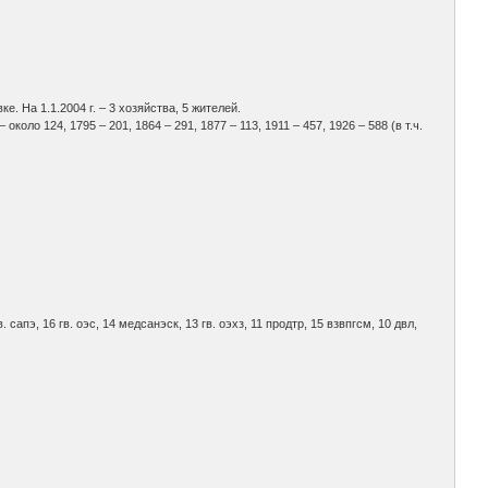
. На 1.1.2004 г. – 3 хозяйства, 5 жителей.
оло 124, 1795 – 201, 1864 – 291, 1877 – 113, 1911 – 457, 1926 – 588 (в т.ч.
2 гв. сапэ, 16 гв. оэс, 14 медсанэск, 13 гв. оэхз, 11 продтр, 15 взвпгсм, 10 двл,