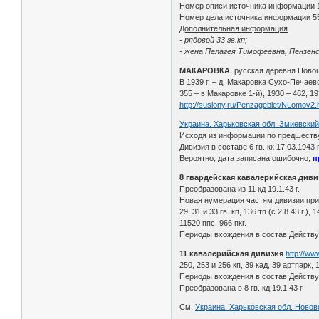
Номер описи источника информации 
Номер дела источника информации 5
Дополнительная информация
- рядовой 33 гв.кп;
- жена Пелагея Тимофеевна, Пензенск
МАКАРОВКА
, русская деревня Новош
В 1939 г. – д. Макаровка Сухо-Печаевс
355 – в Макаровке 1-й), 1930 – 462, 19
http://suslony.ru/Penzagebiet/NLomov2.
Украина. Харьковская обл. Змиевский 
Исходя из информации по предшествую
Дивизия в составе 6 гв. кк 17.03.1943
Вероятно, дата записана ошибочно,
п
8 гвардейская кавалерийская диви
Преобразована из 11 кд 19.1.43 г.
Новая нумерация частям дивизии прис
29, 31 и 33 гв. кп, 136 тп (с 2.8.43 г.),
11520 ппс, 966 пкг.
Периоды вхождения в состав Действующ
11 кавалерийская дивизия
http://w
250, 253 и 256 кп, 39 кад, 39 артпарк, 
Периоды вхождения в состав Действу
Преобразована в 8 гв. кд 19.1.43 г.
См.
Украина. Харьковская обл. Новов