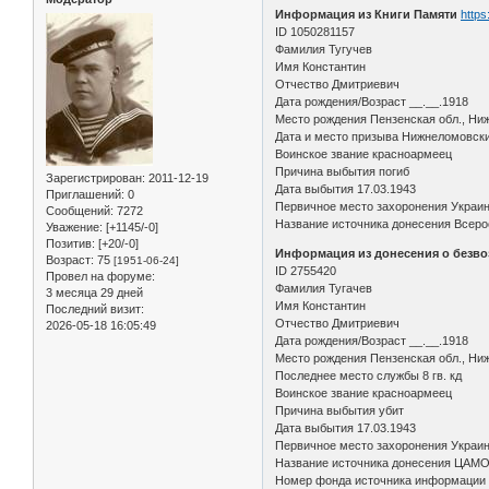
Информация из Книги Памяти
https
ID 1050281157
Фамилия Тугучев
Имя Константин
Отчество Дмитриевич
Дата рождения/Возраст __.__.1918
Место рождения Пензенская обл., Ниж
Дата и место призыва Нижнеломовск
Воинское звание красноармеец
Причина выбытия погиб
Зарегистрирован
: 2011-12-19
Дата выбытия 17.03.1943
Приглашений:
0
Первичное место захоронения Украина
Сообщений:
7272
Название источника донесения Всеро
Уважение:
[+1145/-0]
Позитив:
[+20/-0]
Информация из донесения о безво
Возраст:
75
[1951-06-24]
ID 2755420
Провел на форуме:
Фамилия Тугачев
3 месяца 29 дней
Имя Константин
Последний визит:
Отчество Дмитриевич
2026-05-18 16:05:49
Дата рождения/Возраст __.__.1918
Место рождения Пензенская обл., Ниж
Последнее место службы 8 гв. кд
Воинское звание красноармеец
Причина выбытия убит
Дата выбытия 17.03.1943
Первичное место захоронения Украин
Название источника донесения ЦАМ
Номер фонда источника информации