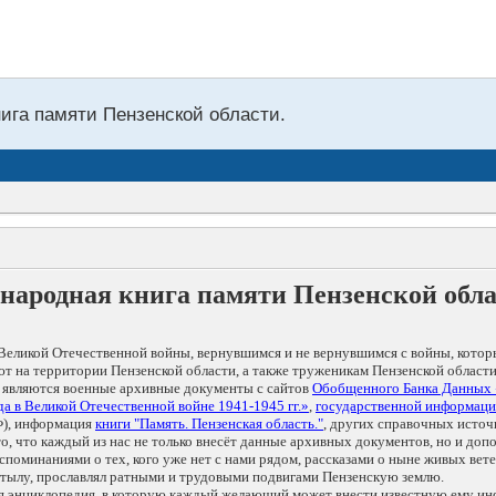
нига памяти Пензенской области.
народная книга памяти Пензенской обл
Великой Отечественной войны, вернувшимся и не вернувшимся с войны, котор
т на территории Пензенской области, а также труженикам Пензенской области
 являются военные архивные документы с сайтов
Обобщенного Банка Данных
а в Великой Отечественной войне 1941-1945 гг.»
,
государственной информаци
), информация
книги "Память. Пензенская область."
, других справочных источ
 то, что каждый из нас не только внесёт данные архивных документов, но и 
оминаниями о тех, кого уже нет с нами рядом, рассказами о ныне живых ветер
в тылу, прославлял ратными и трудовыми подвигами Пензенскую землю.
ая энциклопедия, в которую каждый желающий может внести известную ему и