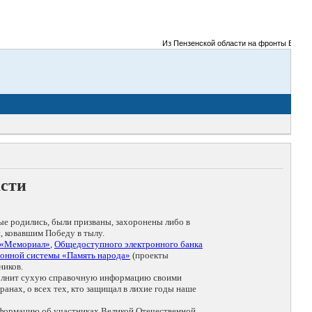
Из Пензенской области на фронты Великой 
асти
ые родились, были призваны, захоронены либо в
, ковавшим Победу в тылу.
 «Мемориал»
,
Общедоступного электронного банка
онной системы «Память народа»
(проекты
ников.
дополнит сухую справочную информацию своими
анах, о всех тех, кто защищал в лихие годы наше
нформацию об участниках Великой Отечественной