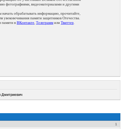
цию фотографиями, видеоматериалами и другими
ем начать обрабатывать информацию, прочитайте,
я увековечивания памяти защитников Отечества.
и памяти в
ВКонтакте
,
Телеграмм
или
Твиттер
.
ин Дмитриевич
1