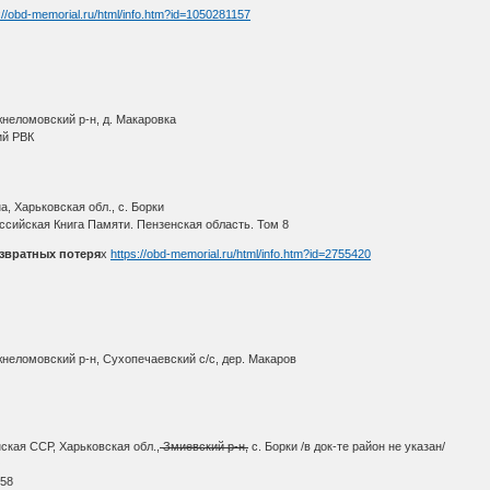
://obd-memorial.ru/html/info.htm?id=1050281157
неломовский р-н, д. Макаровка
ий РВК
, Харьковская обл., с. Борки
ссийская Книга Памяти. Пензенская область. Том 8
звратных потеря
х
https://obd-memorial.ru/html/info.htm?id=2755420
неломовский р-н, Сухопечаевский с/с, дер. Макаров
ская ССР, Харьковская обл.,
Змиевский р-н,
с. Борки /в док-те район не указан/
О
 58