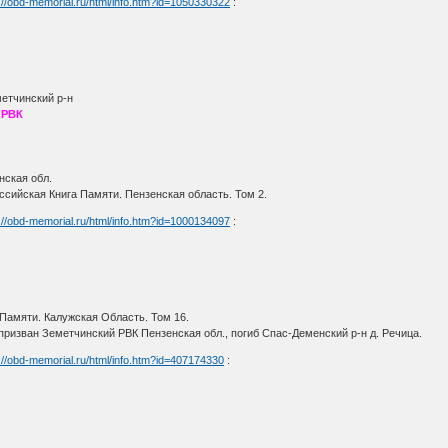
://obd-memorial.ru/html/info.htm?id=1050330322
:
метчинский р-н
 РВК
нская обл.
сийская Книга Памяти. Пензенская область. Том 2.
://obd-memorial.ru/html/info.htm?id=1000134097
:
Памяти. Калужская Область. Том 16.
 призван Земетчинский РВК Пензенская обл., погиб Спас-Деменский р-н д. Речица.
://obd-memorial.ru/html/info.htm?id=407174330
: