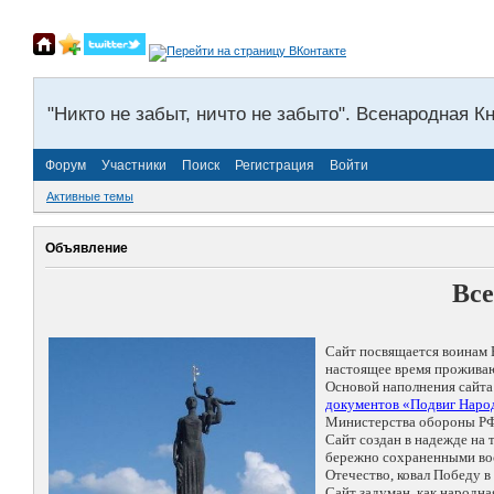
"Никто не забыт, ничто не забыто". Всенародная К
Форум
Участники
Поиск
Регистрация
Войти
Активные темы
Объявление
Все
Сайт посвящается воинам 
настоящее время проживаю
Основой наполнения сайта
документов «Подвиг Народ
Министерства обороны РФ
Сайт создан в надежде на
бережно сохраненными восп
Отечество, ковал Победу 
Сайт задуман, как народн