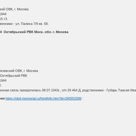
ой ОВК, г. Москва
1944
5 т3.
енники - ул. Палиха 7/9 кв. 58.
4 Октябрьский РВК Моск. обл. г. Москва
язевский ОВК, г. Москва
Октябрьский РВК
1944
2.
ная связь прекратилась 08.07.1943г., п/п 29 464 Д, родственники - Губарь Таисия Иван
ния
https://obd-memorial.ru/html/info.htm?id=260552588
: