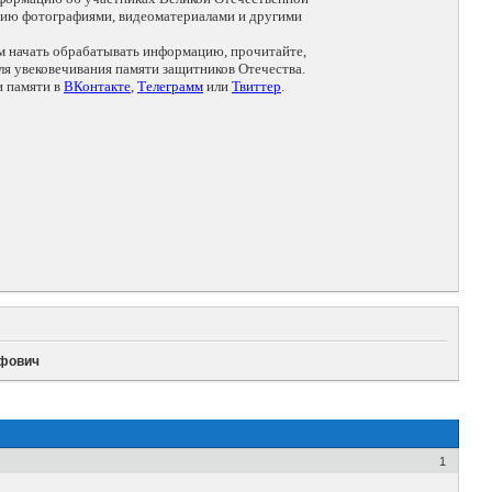
цию фотографиями, видеоматериалами и другими
ем начать обрабатывать информацию, прочитайте,
я увековечивания памяти защитников Отечества.
и памяти в
ВКонтакте
,
Телеграмм
или
Твиттер
.
ифович
1