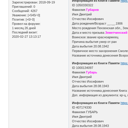
Информация из Книги Памяти
https
Зарегистрирован
: 2018-09-19
ID 1050330322
Приглашений:
0
Фамилия
Губарев
Сообщений:
4267
Имя Дмитрий
Уважение:
[+545/-0]
Отчество Иосифович
Позитив:
[+0/-0]
Дата рождения/Возраст __.__.1906
Провел на форуме:
1 месяц 26 дней
Место рождения Пензенская обл., Зе
Последний визит:
Дата и место призыва
Земетчинский
2020-02-27 13:13:17
Воинское звание красноармеец
Причина выбытия умер от ран
Дата выбытия 20.08.1942
Первичное место захоронения Смоле
Название источника донесения Всерос
Информация из Книги Памяти
https
ID 1000134097
Фамилия
Губарь
Имя Дмитрий
Отчество Иосифович
Дата выбытия 28.08.1943
Название источника донесения Книга 
Доп. информация из документа: кр-ц,
Информация из Книги Памяти
https
ID 407174330
Фамилия ГУБАРЬ
Имя Дмитрий
Отчество Иосифович
Дата выбытия 28.08.1943