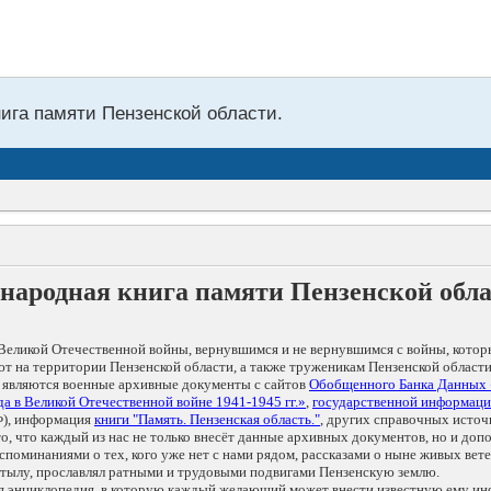
нига памяти Пензенской области.
народная книга памяти Пензенской обл
Великой Отечественной войны, вернувшимся и не вернувшимся с войны, котор
т на территории Пензенской области, а также труженикам Пензенской области
 являются военные архивные документы с сайтов
Обобщенного Банка Данных
а в Великой Отечественной войне 1941-1945 гг.»
,
государственной информаци
), информация
книги "Память. Пензенская область."
, других справочных источ
 то, что каждый из нас не только внесёт данные архивных документов, но и 
оминаниями о тех, кого уже нет с нами рядом, рассказами о ныне живых ветер
в тылу, прославлял ратными и трудовыми подвигами Пензенскую землю.
ая энциклопедия, в которую каждый желающий может внести известную ему и