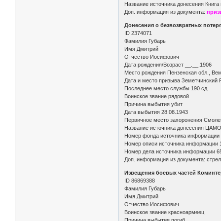
Название источника донесения Книга 
Доп. информация из документа:
приз
Донесения о безвозвратных потерях
ID 2374071
Фамилия Губарь
Имя Дмитрий
Отчество Иосифович
Дата рождения/Возраст __.__.1906
Место рождения Пензенская обл., Ве
Дата и место призыва Земетчинский Р
Последнее место службы 190 сд
Воинское звание рядовой
Причина выбытия убит
Дата выбытия 28.08.1943
Первичное место захоронения Смоле
Название источника донесения ЦАМ
Номер фонда источника информации
Номер описи источника информации 
Номер дела источника информации 6
Доп. информация из документа: стрел
Извещения боевых частей Коминтер
ID 86869388
Фамилия Губарь
Имя Дмитрий
Отчество Иосифович
Воинское звание красноармеец
Причина выбытия погиб