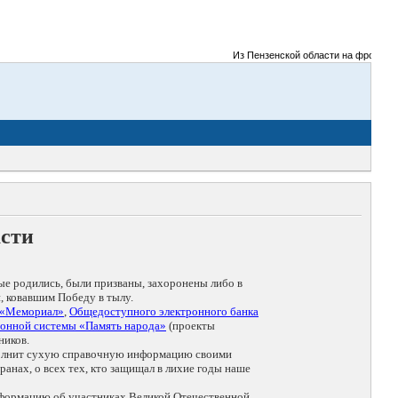
Из Пензенской области на фронты Вели
асти
ые родились, были призваны, захоронены либо в
, ковавшим Победу в тылу.
 «Мемориал»
,
Общедоступного электронного банка
онной системы «Память народа»
(проекты
ников.
дополнит сухую справочную информацию своими
анах, о всех тех, кто защищал в лихие годы наше
нформацию об участниках Великой Отечественной