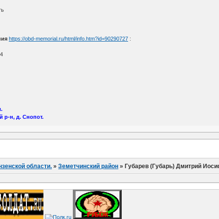
ть
ния
https://obd-memorial.ru/html/info.htm?id=90290727
:
14
.
р-н, д. Снопот.
нзенской области.
»
Земетчинский район
»
Губарев (Губарь) Дмитрий Иос