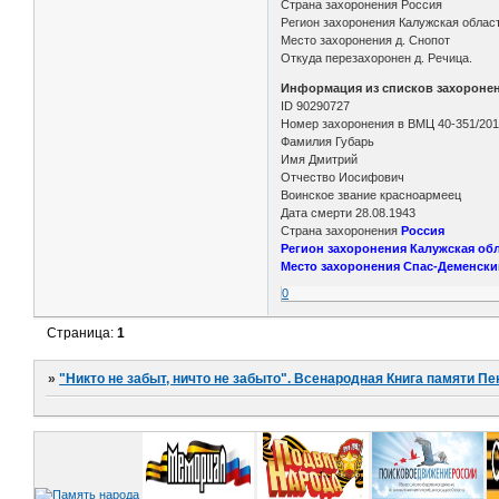
Страна захоронения Россия
Регион захоронения Калужская облас
Место захоронения д. Снопот
Откуда перезахоронен д. Речица.
Информация из списков захороне
ID 90290727
Номер захоронения в ВМЦ 40-351/20
Фамилия Губарь
Имя Дмитрий
Отчество Иосифович
Воинское звание красноармеец
Дата смерти 28.08.1943
Страна захоронения
Россия
Регион захоронения Калужская обл
Место захоронения Спас-Деменский 
0
Страница:
1
»
"Никто не забыт, ничто не забыто". Всенародная Книга памяти Пе