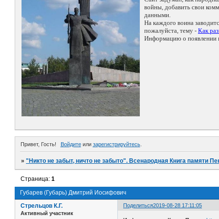
войны, добавить свои ко
данными.
На каждого воина заводит
пожалуйста, тему -
Как ра
Информацию о появлении н
Привет, Гость!
Войдите
или
зарегистрируйтесь
.
»
"Никто не забыт, ничто не забыто". Всенародная Книга памяти Пе
Страница:
1
Губарев (Губарь) Дмитрий Иосифович
Стрельцов К.Г.
Поделиться
2019-08-28 17:11:05
Активный участник