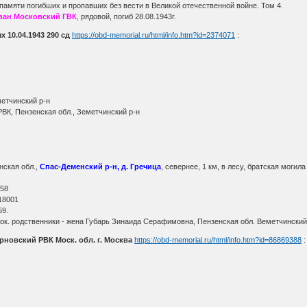
памяти погибших и пропавших без вести в Великой отечественной войне. Том 4.
ван Московский ГВК
, рядовой, погиб 28.08.1943г.
 10.04.1943 290 сд
https://obd-memorial.ru/html/info.htm?id=2374071
:
метчинский р-н
ВК, Пензенская обл., Земетчинский р-н
нская обл.,
Спас-Деменский р-н, д. Гречица
, севернее, 1 км, в лесу, братская могила
О
 58
18001
59.
ок. родственники - жена Губарь Зинаида Серафимовна, Пензенская обл. Веметчинский 
новский РВК Моск. обл. г. Москва
https://obd-memorial.ru/html/info.htm?id=86869388
: