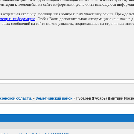
мментарии к имеющейся на сайте информации, дополнить имеющуюся информа
ся отдельная страница, посвященная конкретному участнику войны. Прежде ч
змещать информацию
. Любая Ваша дополнительная информация очень важна дл
овых сообщений на сайте можно узнавать, подписавшись на страничках книг
нзенской области.
»
Земетчинский район
»
Губарев (Губарь) Дмитрий Иос