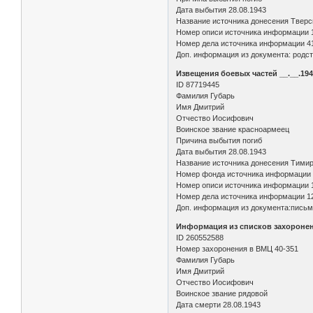
Дата выбытия 28.08.1943
Название источника донесения Тверск
Номер описи источника информации 
Номер дела источника информации 41
Доп. информация из документа: родств
Извещения боевых частей __.__.194
ID 87719445
Фамилия Губарь
Имя Дмитрий
Отчество Иосифович
Воинское звание красноармеец
Причина выбытия погиб
Дата выбытия 28.08.1943
Название источника донесения Тимир
Номер фонда источника информации 
Номер описи источника информации 
Номер дела источника информации 1
Доп. информация из документа:письмен
Информация из списков захороне
ID 260552588
Номер захоронения в ВМЦ 40-351
Фамилия Губарь
Имя Дмитрий
Отчество Иосифович
Воинское звание рядовой
Дата смерти 28.08.1943