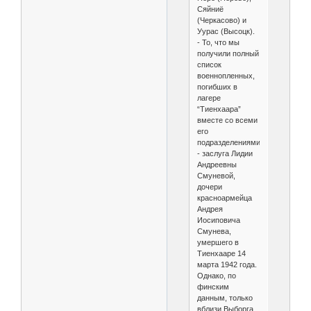
Сяйниё
(Черкасово) и
Уурас (Высоцк).
- То, что мы
получили полный
список
военнопленных,
погибших в
лагере
“Тиенхаара”
вместе со всеми
его
подразделениями
- заслуга Лидии
Андреевны
Смуневой,
дочери
красноармейца
Андрея
Иосиповича
Смунева,
умершего в
Тиенхааре 14
марта 1942 года.
Однако, по
финским
данным, только
вблизи Выборга