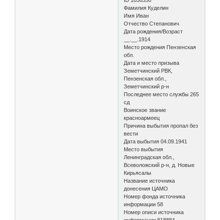
Фамилия Куделин
Имя Иван
Отчество Степанович
Дата рождения/Возраст
__.__.1914
Место рождения Пензенская
обл.
Дата и место призыва
Земетчинский РВК,
Пензенская обл.,
Земетчинский р-н
Последнее место службы 265
сд
Воинское звание
красноармеец
Причина выбытия пропал без
вести
Дата выбытия 04.09.1941
Место выбытия
Ленинградская обл.,
Всеволожский р-н, д. Новые
Кирьясалы
Название источника
донесения ЦАМО
Номер фонда источника
информации 58
Номер описи источника
информации 818884