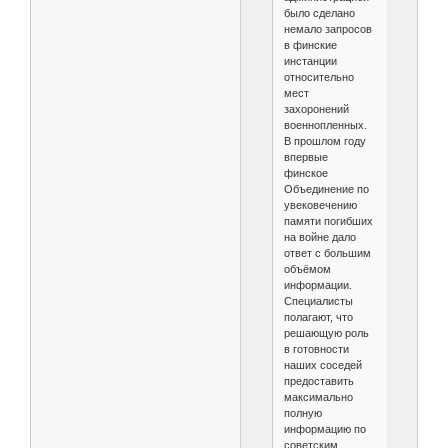
было сделано
немало запросов
в финские
инстанции
относительно
мест
захоронений
военнопленных.
В прошлом году
впервые
финское
Объединение по
увековечению
памяти погибших
на войне дало
ответ с большим
объёмом
информации.
Специалисты
полагают, что
решающую роль
в готовности
наших соседей
предоставить
максимально
полную
информацию по
советским