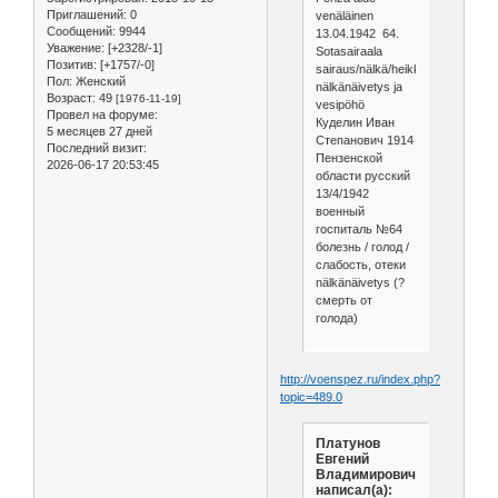
Приглашений:
0
venäläinen
Сообщений:
9944
13.04.1942 64.
Уважение:
[+2328/-1]
Sotasairaala
Позитив:
[+1757/-0]
sairaus/nälkä/heikkous
Пол:
Женский
nälkänäivetys ja
Возраст:
49
[1976-11-19]
vesipöhö
Провел на форуме:
Куделин Иван
5 месяцев 27 дней
Степанович 1914
Последний визит:
Пензенской
2026-06-17 20:53:45
области русский
13/4/1942
военный
госпиталь №64
болезнь / голод /
слабость, отеки
nälkänäivetys (?
смерть от
голода)
http://voenspez.ru/index.php?
topic=489.0
Платунов
Евгений
Владимирович
написал(а):