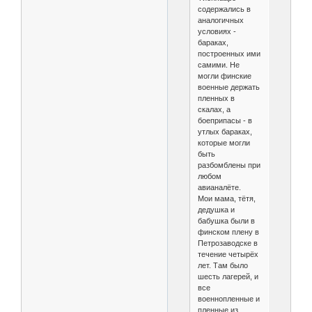
содержались в
аналогичных
условиях -
бараках,
построенных ими
самими. Не
могли финские
военные держать
пленных в
скалах, а
боеприпасы - в
утлых бараках,
которые могли
быть
разбомблены при
любом
авианалёте.
Мои мама, тётя,
дедушка и
бабушка были в
финском плену в
Петрозаводске в
течение четырёх
лет. Там было
шесть лагерей, и
все
военнопленные и
пленные из