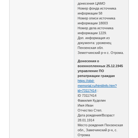
донесения ЦАМО
Номер фонда источника
информации 58
Номер описи источника
информации 18003
Номер дела источника
информации 1229.
Доп. информация из
документа: уроженец
Пензенская обл.
Земетчинский р-н с. Отрома.
Донесения о
военнопленных 25.12.1945
управление ПО
репатриации граждан
https://obd-
memorial.ru/html/info.htm?
id=73117414
:
ID 73117414
Фамилия Куделин
Имя Иван
Отчество Степ.
Дата рождения/Возраст
28.01.1914
Место рождения Пензенская
обл., Замечинский р-н, с.
Отрома