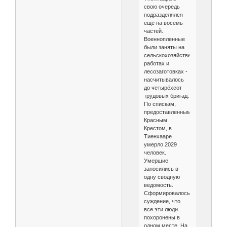
свою очередь
подразделялся
ещё на восемь
частей.
Военнопленные
были заняты на
сельскохозяйственных
работах и
лесозаготовках -
насчитывалось
до четырёхсот
трудовых бригад.
По спискам,
предоставленным
Красным
Крестом, в
Тиенхааре
умерло 2029
человек.
Умершие
заносились в
одну сводную
ведомость.
Сформировалось
суждение, что
все эти люди
похоронены в
одном месте. На