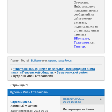
Отечества.
Информацию о
появлении новых
сообщений на
сайте можно
узнавать,
подписавшись на
страничках книги
памяти в
ВКонтакте
,
Телеграмм
или
Твиттер
.
Привет, Гость!
Войдите
или
зарегистрируйтесь
.
»
"Никто не забыт, ничто не забыто". Всенародная Книга
памяти Пензенской области.
»
Земетчинский район
»
Куделин Иван Степанович
Страница:
1
Куделин Иван Степанович
Поделиться
2019-
1
Стрельцов К.Г.
09-04 16:55:56
Активный участник
Информация из Книги
Зарегистрирован
: 2018-09-19