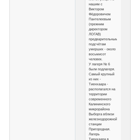
нашим с
Виктором
Фёдоровичем
Пантелеевым
(прежним
директором
ЛОГАВ)
предварительным
подсчётам
умерших - около
восьмисот
человек.
У лагеря № 6
были подлагеря.
Самый крупный
из них -
Тиенхаара -
располагался на
территории
современного
Калининского
микрорайона
Выборга вблизи
железнодорожной
станции
Пригородная.
Лагерь
Тиенхаара в