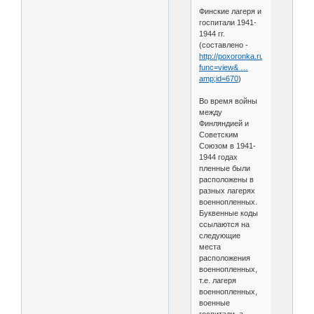
Финские лагеря и
госпитали 1941-
1944 гг.
(составлено -
http://poxoronka.ru/forum?
func=view& …
amp;id=670
)
Во время войны
между
Финляндией и
Советским
Союзом в 1941-
1944 годах
пленные были
расположены в
разных лагерях
военнопленных.
Буквенные коды
ссылаются на
следующие
места
расположения
военнопленных,
т.е. лагеря
военнопленных,
военные