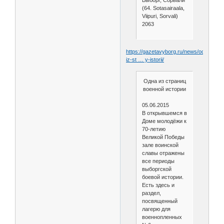
Выборг, Сорвали
(64. Sotasairaala,
Viipuri, Sorvali)
2063
https://gazetavyborg.ru/news/odna-
iz-st … y-istorii/
Одна из страниц
военной истории
05.06.2015
В открывшемся в
Доме молодёжи к
70-летию
Великой Победы
зале воинской
славы отражены
все периоды
выборгской
боевой истории.
Есть здесь и
раздел,
посвященный
лагерю для
военнопленных