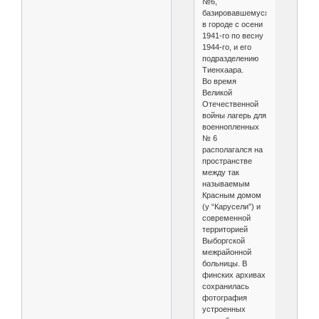
№6,
базировавшемуся
в городе с осени
1941-го по весну
1944-го, и его
подразделению
Тиенхаара.
Во время
Великой
Отечественной
войны лагерь для
военнопленных
№ 6
располагался на
пространстве
между так
называемым
Красным домом
(у “Карусели”) и
современной
территорией
Выборгской
межрайонной
больницы. В
финских архивах
сохранилась
фотография
устроенных