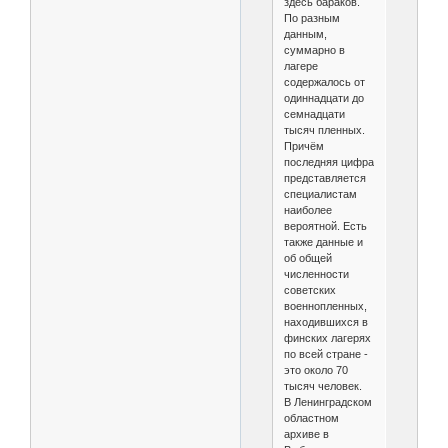
здесь бараков.
По разным
данным,
суммарно в
лагере
содержалось от
одиннадцати до
семнадцати
тысяч пленных.
Причём
последняя цифра
представляется
специалистам
наиболее
вероятной. Есть
также данные и
об общей
численности
советских
военнопленных,
находившихся в
финских лагерях
по всей стране -
это около 70
тысяч человек.
В Ленинградском
областном
архиве в