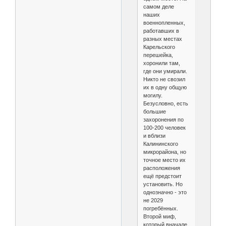
самом деле
наших
военнопленных,
работавших в
разных местах
Карельского
перешейка,
хоронили там,
где они умирали.
Никто не свозил
их в одну общую
могилу.
Безусловно, есть
большие
захоронения по
100-200 человек
и вблизи
Калининского
микрорайона, но
точное место их
расположения
ещё предстоит
установить. Но
однозначно - это
не 2029
погребённых.
Второй миф,
который вначале