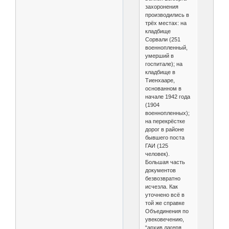
захоронения
производились в
трёх местах: на
кладбище
Сорвали (251
военнопленный,
умерший в
госпитале); на
кладбище в
Тиенхааре,
основанном в
начале 1942 года
(1904
военнопленных);
на перекрёстке
дорог в районе
бывшего поста
ГАИ (125
человек).
Большая часть
документов
безвозвратно
исчезла. Как
уточнено всё в
той же справке
Объединения по
увековечению,
“архив лагеря