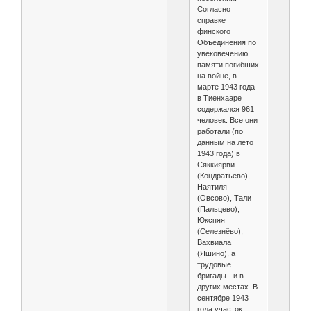
Согласно
справке
финского
Объединения по
увековечению
памяти погибших
на войне, в
марте 1943 года
в Тиенхааре
содержался 961
человек. Все они
работали (по
данным на лето
1943 года) в
Сяккиярви
(Кондратьево),
Наятиля
(Овсово), Тали
(Пальцево),
Юкспяя
(Селезнёво),
Вахвиала
(Яшино), а
трудовые
бригады - и в
других местах. В
сентябре 1943
года участок,