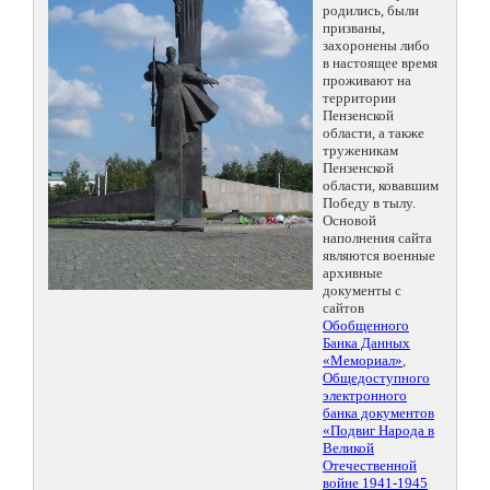
родились, были
призваны,
захоронены либо
в настоящее время
проживают на
территории
Пензенской
области, а также
труженикам
Пензенской
области, ковавшим
Победу в тылу.
Основой
наполнения сайта
являются военные
архивные
документы с
сайтов
Обобщенного
Банка Данных
«Мемориал»
,
Общедоступного
электронного
банка документов
«Подвиг Народа в
Великой
Отечественной
войне 1941-1945