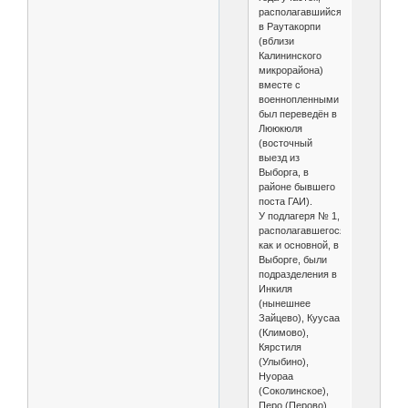
располагавшийся
в Раутакорпи
(вблизи
Калининского
микрорайона)
вместе с
военнопленными
был переведён в
Лююкюля
(восточный
выезд из
Выборга, в
районе бывшего
поста ГАИ).
У подлагеря № 1,
располагавшегося,
как и основной, в
Выборге, были
подразделения в
Инкиля
(нынешнее
Зайцево), Куусаа
(Климово),
Кярстиля
(Улыбино),
Нуораа
(Соколинское),
Перо (Перово),