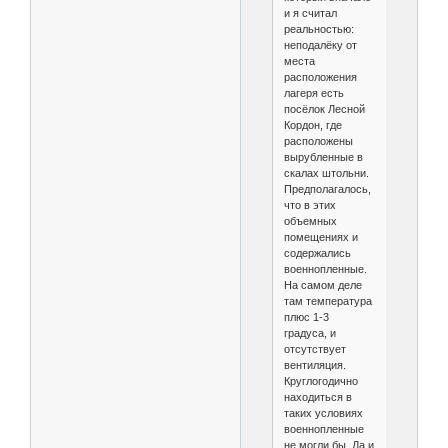
и я считал
реальностью:
неподалёку от
места
расположения
лагеря есть
посёлок Лесной
Кордон, где
расположены
вырубленные в
скалах штольни.
Предполагалось,
что в этих
объемных
помещениях и
содержались
военнопленные.
На самом деле
там температура
плюс 1-3
градуса, и
отсутствует
вентиляция.
Круглогодично
находиться в
таких условиях
военнопленные
не могли бы. Да и