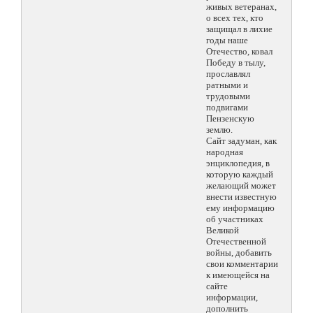
живых ветеранах,
о всех тех, кто
защищал в лихие
годы наше
Отечество, ковал
Победу в тылу,
прославлял
ратными и
трудовыми
подвигами
Пензенскую
землю.
Сайт задуман, как
народная
энциклопедия, в
которую каждый
желающий может
внести известную
ему информацию
об участниках
Великой
Отечественной
войны, добавить
свои комментарии
к имеющейся на
сайте
информации,
дополнить