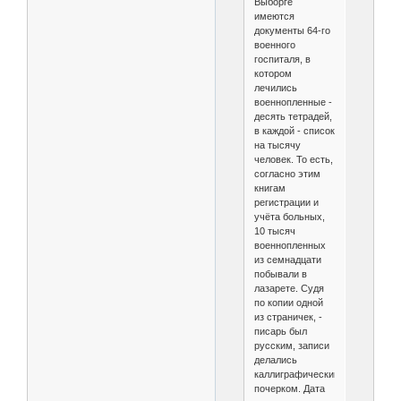
Выборге
имеются
документы 64-го
военного
госпиталя, в
котором
лечились
военнопленные -
десять тетрадей,
в каждой - список
на тысячу
человек. То есть,
согласно этим
книгам
регистрации и
учёта больных,
10 тысяч
военнопленных
из семнадцати
побывали в
лазарете. Судя
по копии одной
из страничек, -
писарь был
русским, записи
делались
каллиграфическим
почерком. Дата