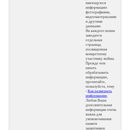
имеющуюся
информацию
фотографиями,
видеоматериалами
и другими
данными.
На каждого воина
заводится
отдельная
страница,
посвященная
конкретному
участнику войны.
Прежде чем
начать
обрабатывать
информацию,
прочитайте,
пожалуйста, тему
-
Как размещать
информацию
.
Любая Ваша
дополнительная
информация очень
важна для
увековечивания
памяти
защитников