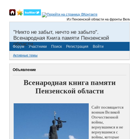
Из Пензенской области на фронты Великой Отечес
"Никто не забыт, ничто не забыто".
Всенародная Книга памяти Пензенской
области.
Форум
Участники
Поиск
Регистрация
Войти
Активные темы
Объявление
Всенародная книга памяти
Пензенской области
Сайт посвящается
воинам Великой
Отечественной
войны,
вернувшимся и не
вернувшимся с
войны, которые