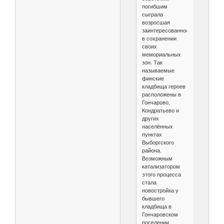
погибшим
сыграла
возросшая
заинтересованность
в сохранении
своих
мемориальных
зон. Так
называемые
финские
кладбища героев
расположены в
Гончарово,
Кондратьево и
других
населённых
пунктах
Выборгского
района.
Возможным
катализатором
этого процесса
стала
новостройка у
бывшего
кладбища в
Гончаровском
поселении.