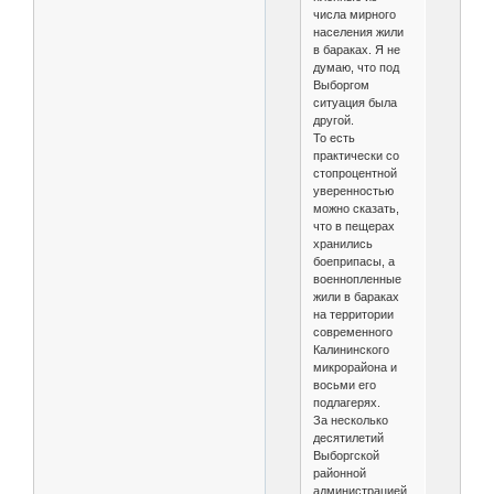
числа мирного
населения жили
в бараках. Я не
думаю, что под
Выборгом
ситуация была
другой.
То есть
практически со
стопроцентной
уверенностью
можно сказать,
что в пещерах
хранились
боеприпасы, а
военнопленные
жили в бараках
на территории
современного
Калининского
микрорайона и
восьми его
подлагерях.
За несколько
десятилетий
Выборгской
районной
администрацией