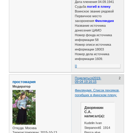
Дата пленения 04.09.1941
Судьба
погиб в плену
Воинское звание рядовой
Первичное место
захоронения
Финляндия
Название источника
донесения ЦАМО
Номер фонда источника
информации 58
Номер описи источника
информации 18003
Номер дела источника
информации 1609.
0
Поделиться
2019-
2
простомария
09-04 19:16:15
Модератор
Финляндия. Список пензяков,
погибших в финском плену.
Дворянкин
С.А.
написал(а):
Kudelin Ivan
Stepanovitš 1914
Откуда:
Москва
Penza alue
Зарегистрирован
: 2015-10-13