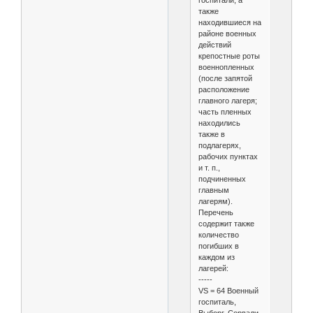
госпитали, а
также
находившиеся на
районе военных
действий
крепостные роты
военнопленных
(после запятой
расположение
главного лагеря;
часть пленных
находились
также в
подлагерях,
рабочих пунктах
и т. п.,
подчиненных
главным
лагерям).
Перечень
содержит также
количество
погибших в
каждом из
лагерей:
-----
VS = 64 Военный
госпиталь,