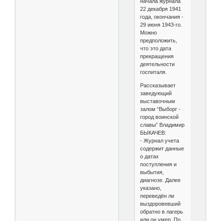
начала журнала
22 декабря 1941
года, окончания -
29 июня 1943-го.
Можно
предположить,
что это дата
прекращения
деятельности
госпиталя.
Рассказывает
заведующий
выставочным
залом “Выборг -
город воинской
славы” Владимир
БЫКАЧЕВ:
- Журнал учета
содержит данные
о датах
поступления и
выбытия,
диагнозе. Далее
указано,
переведён ли
выздоровевший
обратно в лагерь
или он умер. По