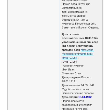
Номер дела источника
информации 38.
Доп. информация из
документа: шофер,
родственники - жена
Куделина, Пензенская обл.
Земетчинский р-н с. Очарма.
Донесения о
военнопленных 18.06.1945
уполномоченный снк ссср
ПО делам репатриации
граждан ссср
https://obd-
memorial.ru/html/info.htm?
id=66703054
:
ID 66703054
Фамилия Куделин
Имя Иван
Отчество Степ.
Дата рождения/Возраст
28.01.1914
Дата пленения 04.09.1941
Судьба погиб в плену
Воинское звание рядовой
Дата смерти
13.04.1942
Первичное место
захоронения Финляндия
Название источника