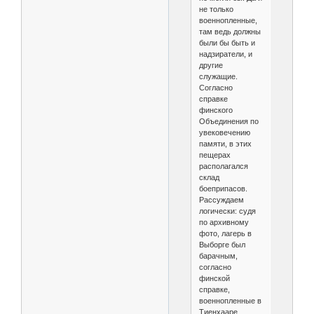
не только
военнопленные,
там ведь должны
были бы быть и
надзиратели, и
другие
служащие.
Согласно
справке
финского
Объединения по
увековечению
памяти, в этих
пещерах
располагался
склад
боеприпасов.
Рассуждаем
логически: судя
по архивному
фото, лагерь в
Выборге был
барачным,
согласно
финской
справке,
военнопленные в
Тиенхааре