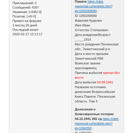
Памяти
https://obd-
Приглашений:
0
memorial.ru/html/info.htm?
Сообщений:
4267
id=1050268580
:
Уважение:
[+545/-0]
ID 1050268580
Позитив:
[+0/-0]
Фамилия Куделин
Провел на форуме:
1 месяц 26 дней
Имя Иван
Последний визит:
Отчество Степанович
2020-02-27 13:13:17
Дата рождения/Возраст
__.__.1914
Место рождения Пензенская
обл., Земетчинский р-н
Дата и место призыва
Земетчинский РВК
Воинское звание
красноармеец
Причина выбытия
пропал без
вести
Дата выбытия
04.09.1941
Название источника
донесения Всероссийская
Книга Памяти. Пензенская
область. Том 4.
Донесения о
безвозвратных потерях
04.10.1941 265 сд
https://obd-
memorial.ru/html/info.htm?
id=1056350
:
ID 1056350