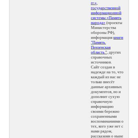
гг.»
,
государственной
информационной
системы «Память
народа»
(проекты
Министерства
обороны РФ),
информация
книги
"Память.
Пензенская
область."
, других
справочных
источников.
Сайт создан в
надежде на то, что
каждый из нас не
только внесёт
данные архивных
документов, но и
дополнит сухую
справочную
информацию
своими бережно
сохраненными
воспоминаниями о
тех, кого уже нет с
нами рядом,
рассказами о ныне