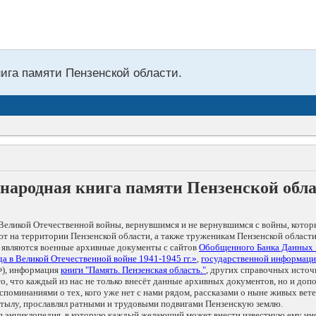
нига памяти Пензенской области.
народная книга памяти Пензенской обл
Великой Отечественной войны, вернувшимся и не вернувшимся с войны, котор
т на территории Пензенской области, а также труженикам Пензенской области
 являются военные архивные документы с сайтов
Обобщенного Банка Данных
а в Великой Отечественной войне 1941-1945 гг.»
,
государственной информаци
), информация
книги "Память. Пензенская область."
, других справочных источ
 то, что каждый из нас не только внесёт данные архивных документов, но и 
оминаниями о тех, кого уже нет с нами рядом, рассказами о ныне живых ветер
в тылу, прославлял ратными и трудовыми подвигами Пензенскую землю.
ая энциклопедия, в которую каждый желающий может внести известную ему и