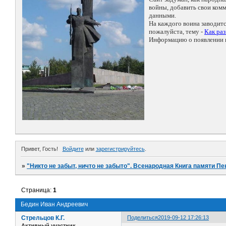
войны, добавить свои ко
данными.
На каждого воина заводит
пожалуйста, тему -
Как ра
Информацию о появлении н
Привет, Гость!
Войдите
или
зарегистрируйтесь
.
»
"Никто не забыт, ничто не забыто". Всенародная Книга памяти Пе
Страница:
1
Бедин Иван Андреевич
Стрельцов К.Г.
Поделиться
2019-09-12 17:26:13
Активный участник