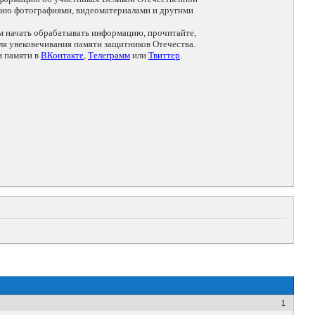
цию фотографиями, видеоматериалами и другими
ем начать обрабатывать информацию, прочитайте,
я увековечивания памяти защитников Отечества.
и памяти в
ВКонтакте
,
Телеграмм
или
Твиттер
.
1