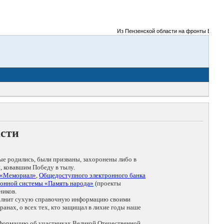
Из Пензенской области на фронты Великой 
асти
ые родились, были призваны, захоронены либо в
, ковавшим Победу в тылу.
 «Мемориал»
,
Общедоступного электронного банка
онной системы «Память народа»
(проекты
ников.
дополнит сухую справочную информацию своими
анах, о всех тех, кто защищал в лихие годы наше
нформацию об участниках Великой Отечественной