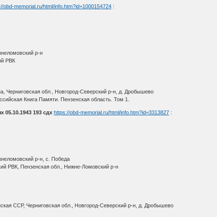
://obd-memorial.ru/html/info.htm?id=1000154724
:
жнеломовский р-н
ий РВК
, Черниговская обл., Новгород-Северский р-н, д. Дробышево
сийская Книга Памяти. Пензенская область. Том 1.
 05.10.1943 193 сдх
https://obd-memorial.ru/html/info.htm?id=3313827
:
неломовский р-н, с. Победа
ий РВК, Пензенская обл., Нижне-Ломовский р-н
кая ССР, Черниговская обл., Новгород-Северский р-н, д. Дробышево
О