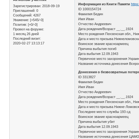
Информация из Книги Памяти
https
Зарегистрирован
: 2018-09-19
ID 1000154724
Приглашений:
0
Фамилия Бедин
Сообщений:
4267
Имя Иван
Уважение:
[+545/-0]
Отчество Андреевич
Позитив:
[+0/-0]
Дата рождения/Возраст __.__.1924
Провел на форуме:
1 месяц 26 дней
Место рождения Пензенская обл., Ни
Последний визит:
Дата и место призыва Нижнеломовск
2020-02-27 13:13:17
Воинское звание красноармеец
Причина выбытия погиб
Дата выбытия 12.09.1943
Первичное место захоронения Украина
Название источника донесения Всерос
Донесения о безвозвратных потерях
ID 3313827
Фамилия Бедин
Имя Иван
Отчество Андреевич
Дата рождения/Возраст __.__.1924
Место рождения Пензенская обл., Ниж
Дата и место призыва Нижне-Ломовск
Последнее место службы 193 сд
Воинское звание красноармеец
Причина выбытия убит
Дата выбытия 12.09.1943
Первичное место захоронения Украинс
Название источника донесения ЦАМ