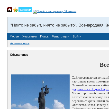
"Никто не забыт, ничто не забыто". Всенародная К
Форум
Участники
Поиск
Регистрация
Войти
Активные темы
Объявление
Все
Сайт посвящается воинам 
настоящее время проживаю
Основой наполнения сайта
документов «Подвиг Народ
Министерства обороны РФ
Сайт создан в надежде на
бережно сохраненными восп
Отечество, ковал Победу 
Сайт задуман, как народн