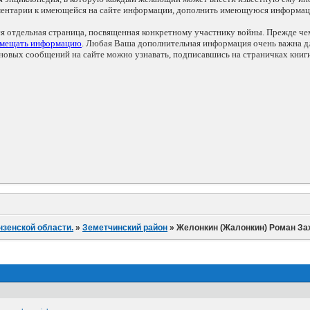
мментарии к имеющейся на сайте информации, дополнить имеющуюся информа
ся отдельная страница, посвященная конкретному участнику войны. Прежде ч
змещать информацию
. Любая Ваша дополнительная информация очень важна дл
овых сообщений на сайте можно узнавать, подписавшись на страничках книг
нзенской области.
»
Земетчинский район
»
Желонкин (Жалонкин) Роман За