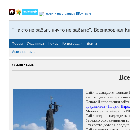
"Никто не забыт, ничто не забыто". Всенародная К
Форум
Участники
Поиск
Регистрация
Войти
Активные темы
Объявление
Все
Сайт посвящается воинам 
настоящее время проживаю
Основой наполнения сайта
документов «Подвиг Народ
Министерства обороны РФ
Сайт создан в надежде на
бережно сохраненными восп
Отечество, ковал Победу 
Сайт задуман, как народн