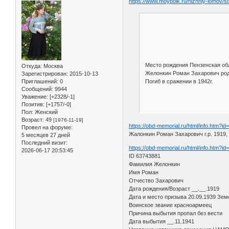
https://www.moypolk.ru/nizhniy-lomov/
Место рождения Пензенская об
Откуда:
Москва
Желонкин Роман Захарович роди
Зарегистрирован
: 2015-10-13
Приглашений:
0
Погиб в сражении в 1942г.
Сообщений:
9944
Уважение:
[+2328/-1]
Позитив:
[+1757/-0]
Пол:
Женский
Возраст:
49
[1976-11-19]
https://obd-memorial.ru/html/info.htm?i
Провел на форуме:
Жалонкин Роман Захарович г.р. 1919, 
5 месяцев 27 дней
Последний визит:
https://obd-memorial.ru/html/info.htm?i
2026-06-17 20:53:45
ID 63743881
Фамилия Желонкин
Имя Роман
Отчество Захарович
Дата рождения/Возраст __.__.1919
Дата и место призыва 20.09.1939 Зем
Воинское звание красноармеец
Причина выбытия пропал без вести
Дата выбытия __.11.1941