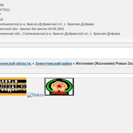
О
 58
977521
7
ый
лтыковский р-н, Красно-Дубравский с/с, с. Красная Дубрава
нской обл.: пропал без вести 04.09.1941
зенская обл., Салтыковский р-н, Красно-Дубравский с/с, с. Красная Дубрава
нзенской области.
»
Земетчинский район
»
Желонкин (Жалонкин) Роман За