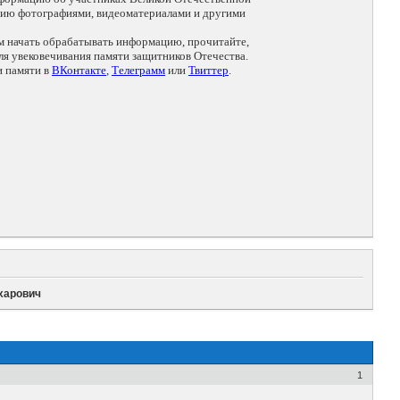
цию фотографиями, видеоматериалами и другими
ем начать обрабатывать информацию, прочитайте,
я увековечивания памяти защитников Отечества.
и памяти в
ВКонтакте
,
Телеграмм
или
Твиттер
.
харович
1