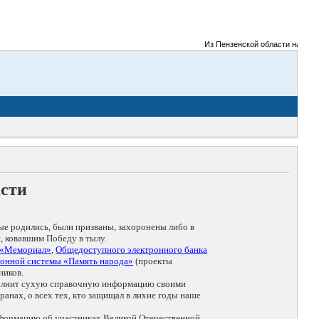
Из Пензенской области на фронт
асти
ые родились, были призваны, захоронены либо в
, ковавшим Победу в тылу.
 «Мемориал»
,
Общедоступного электронного банка
онной системы «Память народа»
(проекты
ников.
дополнит сухую справочную информацию своими
анах, о всех тех, кто защищал в лихие годы наше
нформацию об участниках Великой Отечественной