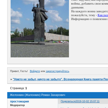
войны, добавить свои ко
данными.
На каждого воина заводит
пожалуйста, тему -
Как ра
Информацию о появлении н
Привет, Гость!
Войдите
или
зарегистрируйтесь
.
»
"Никто не забыт, ничто не забыто". Всенародная Книга памяти Пе
Страница:
1
Желонкин (Жалонкин) Роман Захарович
простомария
Поделиться
2019-10-02 15:07:11
Модератор