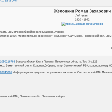
so … zaharovich
Желонкин Роман Захарович
Лейтенант.
1920 - 1942
ласть, Земетчинский район село Красная Дубрава
лся в 1920г. Место призыва (военкомат) сельсовет Салтыково, Пензенской обл., Зем
d=1050216768
Всероссийская Книга Памяти. Пензенская область. Том 3 с.129
м.р. Земетчинский р-н, с. Красная Дубрава, м.пр. Земетчинский РВК, красноармеец, 00
d=63743881
Информация из документов, уточняющих потери. Салтыковский РВК Пензенск
етчинский РВК, Пензенская обл., Земетчинский р-н