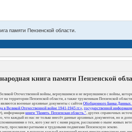
нига памяти Пензенской области.
народная книга памяти Пензенской обл
Великой Отечественной войны, вернувшимся и не вернувшимся с войны, котор
т на территории Пензенской области, а также труженикам Пензенской области
 являются военные архивные документы с сайтов
Обобщенного Банка Данных
а в Великой Отечественной войне 1941-1945 гг.»
,
государственной информаци
), информация
книги "Память. Пензенская область."
, других справочных источ
 то, что каждый из нас не только внесёт данные архивных документов, но и 
оминаниями о тех, кого уже нет с нами рядом, рассказами о ныне живых ветер
в тылу, прославлял ратными и трудовыми подвигами Пензенскую землю.
ая энциклопедия, в которую каждый желающий может внести известную ему и