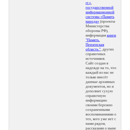
гг.»
,
государственной
информационной
системы «Память
народа»
(проекты
Министерства
обороны РФ),
информация
книги
"Память.
Пензенская
область."
, других
справочных
источников.
Сайт создан в
надежде на то, что
каждый из нас не
только внесёт
данные архивных
документов, но и
дополнит сухую
справочную
информацию
своими бережно
сохраненными
воспоминаниями о
тех, кого уже нет с
нами рядом,
рассказами о ныне