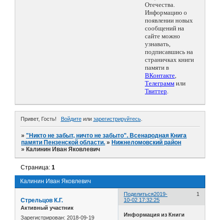
Отечества.
Информацию о
появлении новых
сообщений на
сайте можно
узнавать,
подписавшись на
страничках книги
памяти в
ВКонтакте
,
Телеграмм
или
Твиттер
.
Привет, Гость!
Войдите
или
зарегистрируйтесь
.
»
"Никто не забыт, ничто не забыто". Всенародная Книга
памяти Пензенской области.
»
Нижнеломовский район
»
Калинин Иван Яковлевич
Страница:
1
Калинин Иван Яковлевич
Поделиться
2019-
1
Стрельцов К.Г.
10-02 17:32:25
Активный участник
Информация из Книги
Зарегистрирован
: 2018-09-19