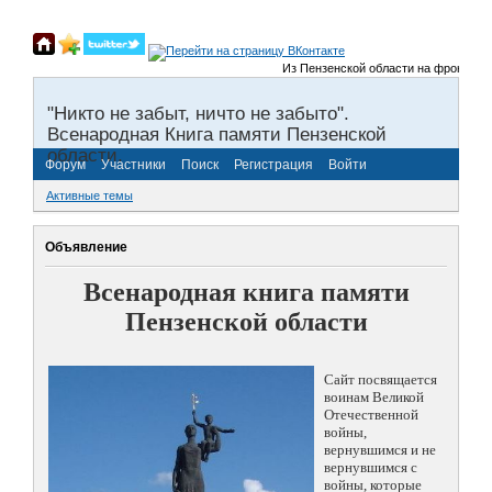
Из Пензенской области на фронты Вели
"Никто не забыт, ничто не забыто".
Всенародная Книга памяти Пензенской
области.
Форум
Участники
Поиск
Регистрация
Войти
Активные темы
Объявление
Всенародная книга памяти
Пензенской области
Сайт посвящается
воинам Великой
Отечественной
войны,
вернувшимся и не
вернувшимся с
войны, которые