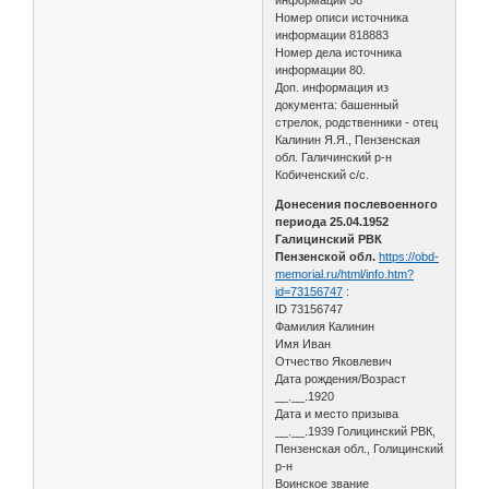
Номер описи источника
информации 818883
Номер дела источника
информации 80.
Доп. информация из
документа: башенный
стрелок, родственники - отец
Калинин Я.Я., Пензенская
обл. Галичинский р-н
Кобиченский с/с.
Донесения послевоенного
периода 25.04.1952
Галицинский РВК
Пензенской обл.
https://obd-
memorial.ru/html/info.htm?
id=73156747
:
ID 73156747
Фамилия Калинин
Имя Иван
Отчество Яковлевич
Дата рождения/Возраст
__.__.1920
Дата и место призыва
__.__.1939 Голицинский РВК,
Пензенская обл., Голицинский
р-н
Воинское звание