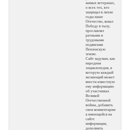
живых ветеранах,
о всех тех, кто
защищал в лихие
годы наше
Отечество, ковал
Победу в тылу,
прославлял
ратными и
трудовыми
подвигами
Пензенскую
землю.
Сайт задуман, как
народная
энциклопедия, в
которую каждый
желающий может
внести известную
ему информацию
об участниках
Великой
Отечественной
войны, добавить
свои комментарии
к имеющейся на
сайте
информации,
дополнить