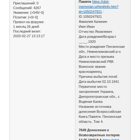
Памяти
https://obd-
Приглашений:
0
memorial.ru/html/info.htm?
Сообщений:
4267
id=1050247921
:
Уважение:
[+545/-0]
ID 1050247921
Позитив:
[+0/-0]
Фамилия Калинин
Провел на форуме:
1 месяц 26 дней
Имя Иван
Последний визит:
Отчество Яковлевич
2020-02-27 13:13:17
Дата рождения/Возраст
__.__.1920
Место рождения Пензенская
обл., Нижнеломовский р-н
Дата и место призыва
Нижнеломовский РВК
Воинское звание
красноармеец
Причина выбытия погиб
Дата выбытия 02.10.1941
Первичное место
захоронения Украина,
Днепропетровская обл., с.
Водяная Балка
Название источника
донесения Всероссийская
Книга Памяти. Пензенская
область. Том 4.
7649 Донесения о
безвозвратных потерях
14.05.1942 9 А
https://obd-