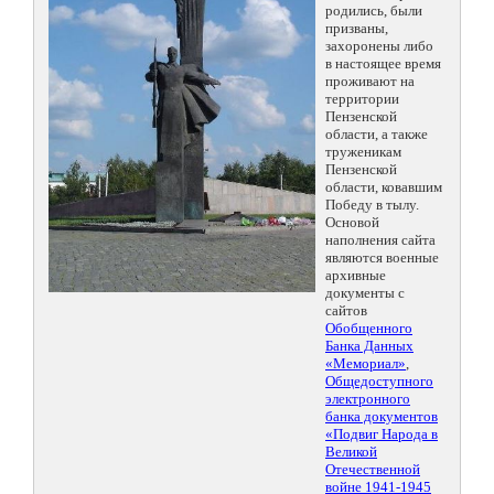
родились, были
призваны,
захоронены либо
в настоящее время
проживают на
территории
Пензенской
области, а также
труженикам
Пензенской
области, ковавшим
Победу в тылу.
Основой
наполнения сайта
являются военные
архивные
документы с
сайтов
Обобщенного
Банка Данных
«Мемориал»
,
Общедоступного
электронного
банка документов
«Подвиг Народа в
Великой
Отечественной
войне 1941-1945