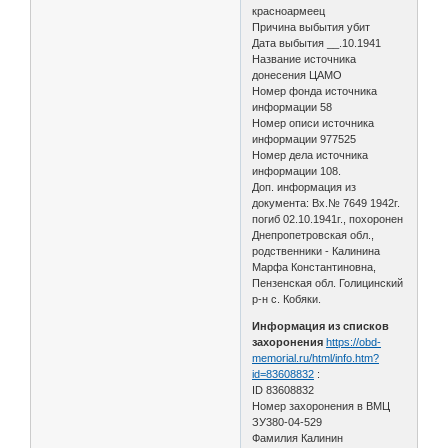
красноармеец
Причина выбытия убит
Дата выбытия __.10.1941
Название источника
донесения ЦАМО
Номер фонда источника
информации 58
Номер описи источника
информации 977525
Номер дела источника
информации 108.
Доп. информация из
документа: Вх.№ 7649 1942г.
погиб 02.10.1941г., похоронен
Днепропетровская обл.,
родственники - Калинина
Марфа Константиновна,
Пензенская обл. Голицинский
р-н с. Кобяки.
Информация из списков
захоронения
https://obd-
memorial.ru/html/info.htm?
id=83608832
:
ID 83608832
Номер захоронения в ВМЦ
ЗУ380-04-529
Фамилия Калинин