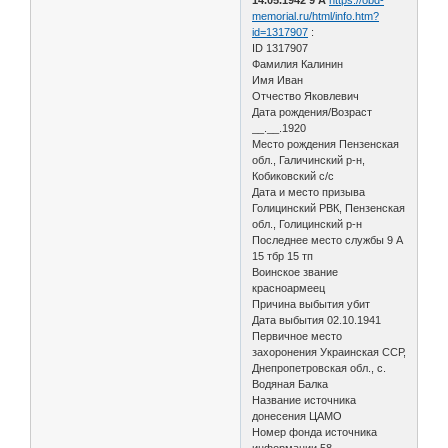
memorial.ru/html/info.htm?
id=1317907
:
ID 1317907
Фамилия Калинин
Имя Иван
Отчество Яковлевич
Дата рождения/Возраст
__.__.1920
Место рождения Пензенская
обл., Галичинский р-н,
Кобиковский с/с
Дата и место призыва
Голицинский РВК, Пензенская
обл., Голицинский р-н
Последнее место службы 9 А
15 тбр 15 тп
Воинское звание
красноармеец
Причина выбытия убит
Дата выбытия 02.10.1941
Первичное место
захоронения Украинская ССР,
Днепропетровская обл., с.
Водяная Балка
Название источника
донесения ЦАМО
Номер фонда источника
информации 58