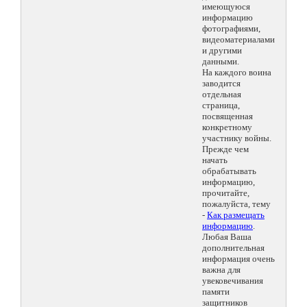
имеющуюся
информацию
фотографиями,
видеоматериалами
и другими
данными.
На каждого воина
заводится
отдельная
страница,
посвященная
конкретному
участнику войны.
Прежде чем
начать
обрабатывать
информацию,
прочитайте,
пожалуйста, тему
-
Как размещать
информацию
.
Любая Ваша
дополнительная
информация очень
важна для
увековечивания
памяти
защитников