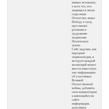
живых ветеранах,
о всех тех, кто
защищал в лихие
годы наше
Отечество, ковал
Победу в тылу,
прославлял
ратными и
трудовыми
подвигами
Пензенскую
землю.
Сайт задуман, как
народная
энциклопедия, в
которую каждый
желающий может
внести известную
ему информацию
об участниках
Великой
Отечественной
войны, добавить
свои комментарии
к имеющейся на
сайте
информации,
дополнить