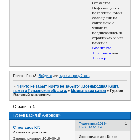
Отечества.
Информацию о
появлении новых
сообщений на
сайте можно
узнавать,
подписавшись на
страничках книги
памяти в
ВКонтакте
,
Телеграмм
или
Твиттер
.
Привет, Гость!
Войдите
или
зарегистрируйтесь
.
»
"Никто не забыт, ничто не забыто". Всенародная Книга
памяти Пензенской области.
»
Мокшанский район
»
Гуреев
Василий Антонович
Страница:
1
Гуреев Василий Антонович
Поделиться
2019-
1
Стрельцов К.Г.
10-08 14:51:19
Активный участник
Информация из Книги
Зарегистрирован
: 2018-09-19