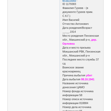
ID 1179383
Фамилия Гуревв - (в
документе Гуреев прим.
С.К.Г.)
Имя Василий
Отчество Антонович
Дата рождения/Возраст
__.__.1914
Место рождения Пензенская
обл., Макшинский р-н,
дер.
Орловка
Дата и место призыва
Мокшанский РВК, Пензенская
обл., Мокшанский р-н
Последнее место службы 37
сд
Воинское звание
красноармеец
Причина выбытия
убит
Дата выбытия
08.10.1941
Название источника
донесения ЦАМО
Номер фонда источника
информации 58
Номер описи источника
информации 818884
Номер дела источника
информации 65.