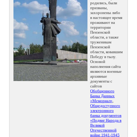
родились, были
призваны,
захоронены либо
в настоящее время
проживают на
территории
Пензенской
области, а также
труженикам
Пензенской
области, ковавшим
Победу в тылу.
Основой
наполнения сайта
являются военные
архивные
документы с
сайтов
Обобщенного
Банка Данных
«Мемориал»
,
Общедоступного
электронного
банка документов
«Подвиг Народа в
Великой
Отечественной
войне 1941-1945