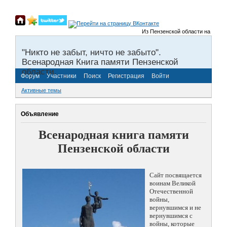
Из Пензенской области на фронты
"Никто не забыт, ничто не забыто".
Всенародная Книга памяти Пензенской
области.
Форум
Участники
Поиск
Регистрация
Войти
Активные темы
Объявление
Всенародная книга памяти
Пензенской области
Сайт посвящается
воинам Великой
Отечественной
войны,
вернувшимся и не
вернувшимся с
войны, которые