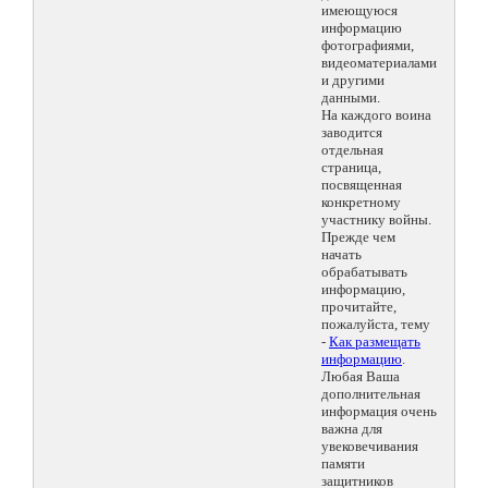
имеющуюся
информацию
фотографиями,
видеоматериалами
и другими
данными.
На каждого воина
заводится
отдельная
страница,
посвященная
конкретному
участнику войны.
Прежде чем
начать
обрабатывать
информацию,
прочитайте,
пожалуйста, тему
-
Как размещать
информацию
.
Любая Ваша
дополнительная
информация очень
важна для
увековечивания
памяти
защитников