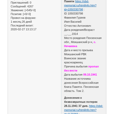
Памяти
https://obd-
Приглашений:
0
memorial.ru/html/info.htm?
Сообщений:
4267
id=1050330798
:
Уважение:
[+545/-0]
ID 1050330798
Позитив:
[+0/-0]
Фамилия Гуреев
Провел на форуме:
1 месяц 26 дней
Имя Василий
Последний визит:
Отчество Антонович
2020-02-27 13:13:17
Дата рождения/Возраст
__.__.1914
Место рождения Пензенская
обл., Мокшанский р-н,
с.
Нечаевка
Дата и место призыва
Мокшанский РВК
Воинское звание
красноармеец
Причина выбытия
пропал
без вести
Дата выбытия
09.10.1941
Название источника
донесения Всероссийская
Книга Памяти. Пензенская
область. Том 2.
Донесения о
безвозвратных потерях
28.11.1941 37 див.
https://obd-
memorial.ru/html/info.htm?
id=1179383
: