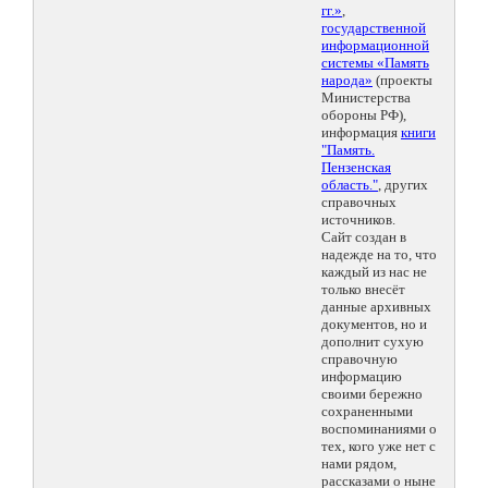
гг.»
,
государственной
информационной
системы «Память
народа»
(проекты
Министерства
обороны РФ),
информация
книги
"Память.
Пензенская
область."
, других
справочных
источников.
Сайт создан в
надежде на то, что
каждый из нас не
только внесёт
данные архивных
документов, но и
дополнит сухую
справочную
информацию
своими бережно
сохраненными
воспоминаниями о
тех, кого уже нет с
нами рядом,
рассказами о ныне