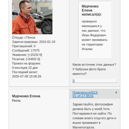
Марченко
Елена
написал(а):
проверьте
имеющиеся у
нас данные, что
Иван Федорович
Откуда:
г.Пенза
может проживать
Зарегистрирован
: 2010-01-24
на территории
Приглашений:
0
Италии
Сообщений:
17075
Уважение:
[+1523/-6]
Позитив:
[+5483/-0]
Провел на форуме:
Каков источник этих данных?
9 месяцев 22 дня
У бабушки фото брата
Последний визит:
имеется?
2026-07-08 15:06:26
0
Поделиться
2013-
4
Марченко Елена
01-14 17:38:01
Гость
Здравствуйте, фотография
должна быть у моей тети.
Постараемся ее найти. По
словам моего отца его дети и
внуки проживают в
Магнитогорске.