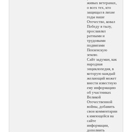
живых ветеранах,
о всех тех, кто
защищал в лихие
годы наше
Отечество, ковал
Победу в тылу,
прославлял
ратными и
трудовыми
подвигами
Пензенскую
землю.
Сайт задуман, как
народная
энциклопедия, в
которую каждый
желающий может
внести известную
ему информацию
об участниках
Великой
Отечественной
войны, добавить
свои комментарии
к имеющейся на
сайте
информации,
дополнить