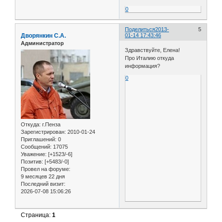
0
Поделиться
2013-
5
Дворянкин С.А.
01-14 17:43:46
Администратор
Здравствуйте, Елена!
Про Италию откуда
информация?
0
Откуда:
г.Пенза
Зарегистрирован
: 2010-01-24
Приглашений:
0
Сообщений:
17075
Уважение:
[+1523/-6]
Позитив:
[+5483/-0]
Провел на форуме:
9 месяцев 22 дня
Последний визит:
2026-07-08 15:06:26
Страница:
1