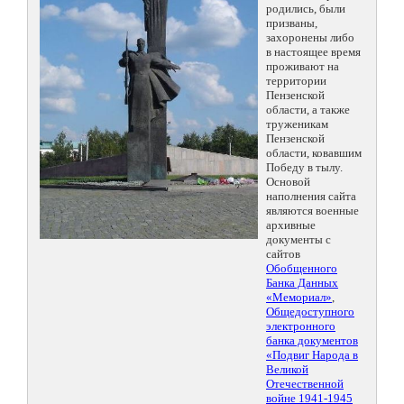
родились, были
призваны,
захоронены либо
в настоящее время
проживают на
территории
Пензенской
области, а также
труженикам
Пензенской
области, ковавшим
Победу в тылу.
Основой
наполнения сайта
являются военные
архивные
документы с
сайтов
Обобщенного
Банка Данных
«Мемориал»
,
Общедоступного
электронного
банка документов
«Подвиг Народа в
Великой
Отечественной
войне 1941-1945