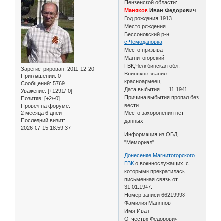
Пензенской области:
Маняков
Иван Федорович
Год рождения 1913
Место рождения
Бессоновский р-н
с.Чемодановка
Место призыва
Магнитогорский
ГВК,Челябинская обл.
Зарегистрирован
: 2011-12-20
Воинское звание
Приглашений:
0
красноармеец
Сообщений:
5769
Дата выбытия __.11.1941
Уважение:
[+1291/-0]
Причина выбытия пропал без
Позитив:
[+2/-0]
вести
Провел на форуме:
2 месяца 6 дней
Место захоронения нет
Последний визит:
данных
2026-07-15 18:59:37
Информация из ОБД
"Мемориал"
Донесение Магнитогорского
ГВК
о военнослужащих, с
которыми прекратилась
письменная связь от
31.01.1947.
Номер записи 66219998
Фамилия Манянов
Имя Иван
Отчество Федорович