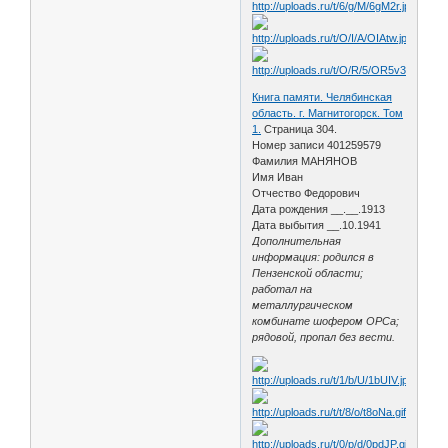
Книга памяти. Челябинская
область. г. Магнитогорск. Том
1.
Страница 304.
Номер записи 401259579
Фамилия МАНЯНОВ
Имя Иван
Отчество Федорович
Дата рождения __.__.1913
Дата выбытия __.10.1941
Дополнительная
информация: родился в
Пензенской области;
работал на
металлургическом
комбинате шофером ОРСа;
рядовой, пропал без вести.