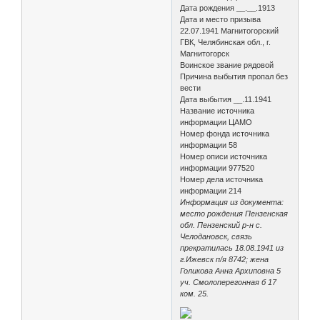
Дата рождения __.__.1913
Дата и место призыва
22.07.1941 Магнитогорский
ГВК, Челябинская обл., г.
Магнитогорск
Воинское звание рядовой
Причина выбытия пропал без
вести
Дата выбытия __.11.1941
Название источника
информации ЦАМО
Номер фонда источника
информации 58
Номер описи источника
информации 977520
Номер дела источника
информации 214
Информация из документа:
место рождения Пензенская
обл. Пензенский р-н с.
Челодановск, связь
прекратилась 18.08.1941 из
г.Ижевск п/я 8742; жена
Голикова Анна Архиповна 5
уч. Смолоперегонная б 17
ком. 25.