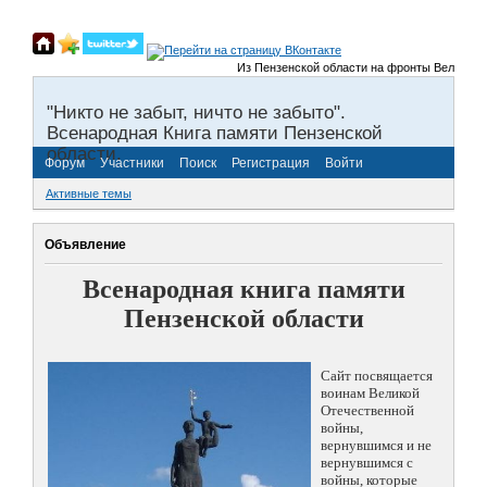
Из Пензенской области на фронты Великой От
"Никто не забыт, ничто не забыто".
Всенародная Книга памяти Пензенской
области.
Форум
Участники
Поиск
Регистрация
Войти
Активные темы
Объявление
Всенародная книга памяти
Пензенской области
Сайт посвящается
воинам Великой
Отечественной
войны,
вернувшимся и не
вернувшимся с
войны, которые