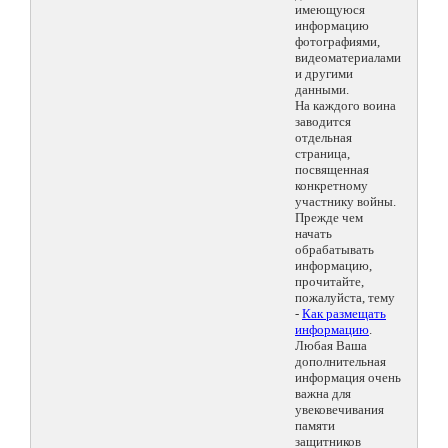
имеющуюся
информацию
фотографиями,
видеоматериалами
и другими
данными.
На каждого воина
заводится
отдельная
страница,
посвященная
конкретному
участнику войны.
Прежде чем
начать
обрабатывать
информацию,
прочитайте,
пожалуйста, тему
-
Как размещать
информацию
.
Любая Ваша
дополнительная
информация очень
важна для
увековечивания
памяти
защитников