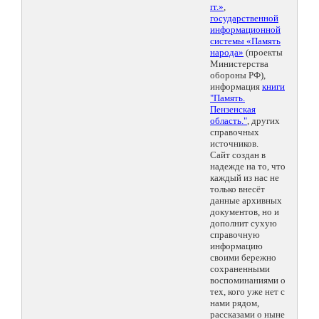
гг.»
,
государственной
информационной
системы «Память
народа»
(проекты
Министерства
обороны РФ),
информация
книги
"Память.
Пензенская
область."
, других
справочных
источников.
Сайт создан в
надежде на то, что
каждый из нас не
только внесёт
данные архивных
документов, но и
дополнит сухую
справочную
информацию
своими бережно
сохраненными
воспоминаниями о
тех, кого уже нет с
нами рядом,
рассказами о ныне