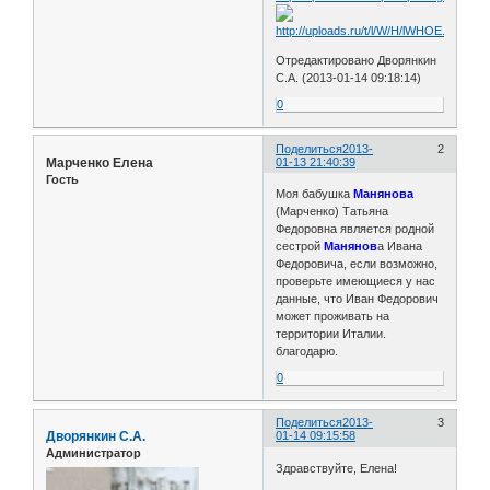
Отредактировано Дворянкин
С.А. (2013-01-14 09:18:14)
0
Поделиться
2013-
2
Марченко Елена
01-13 21:40:39
Гость
Моя бабушка
Манянова
(Марченко) Татьяна
Федоровна является родной
сестрой
Манянов
а Ивана
Федоровича, если возможно,
проверьте имеющиеся у нас
данные, что Иван Федорович
может проживать на
территории Италии.
благодарю.
0
Поделиться
2013-
3
Дворянкин С.А.
01-14 09:15:58
Администратор
Здравствуйте, Елена!