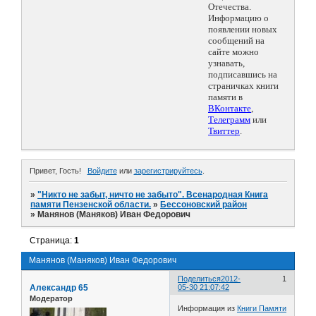
Отечества.
Информацию о
появлении новых
сообщений на
сайте можно
узнавать,
подписавшись на
страничках книги
памяти в
ВКонтакте
,
Телеграмм
или
Твиттер
.
Привет, Гость!
Войдите
или
зарегистрируйтесь
.
»
"Никто не забыт, ничто не забыто". Всенародная Книга
памяти Пензенской области.
»
Бессоновский район
»
Манянов (Маняков) Иван Федорович
Страница:
1
Манянов (Маняков) Иван Федорович
Поделиться
2012-
1
Александр 65
05-30 21:07:42
Модератор
Информация из
Книги Памяти