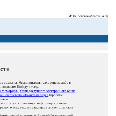
Из Пензенской области на фронты Ве
асти
ые родились, были призваны, захоронены либо в
, ковавшим Победу в тылу.
 «Мемориал»
,
Общедоступного электронного банка
онной системы «Память народа»
(проекты
ников.
дополнит сухую справочную информацию своими
анах, о всех тех, кто защищал в лихие годы наше
нформацию об участниках Великой Отечественной