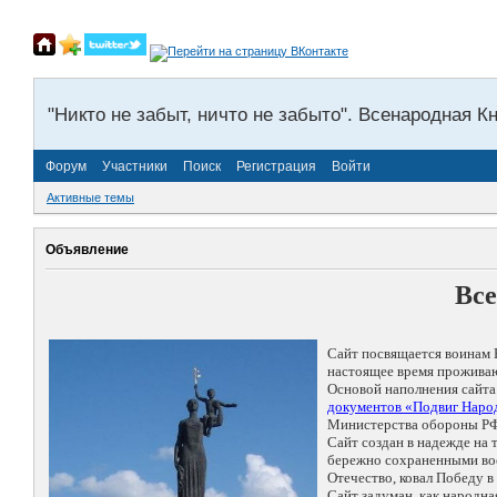
"Никто не забыт, ничто не забыто". Всенародная К
Форум
Участники
Поиск
Регистрация
Войти
Активные темы
Объявление
Все
Сайт посвящается воинам 
настоящее время проживаю
Основой наполнения сайта
документов «Подвиг Народ
Министерства обороны РФ
Сайт создан в надежде на
бережно сохраненными восп
Отечество, ковал Победу 
Сайт задуман, как народн