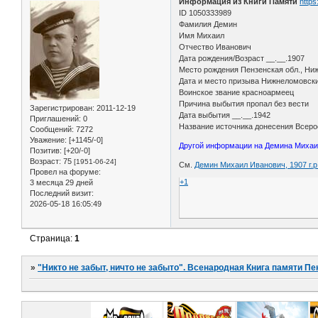
Информация из Книги Памяти
https
ID 1050333989
Фамилия Демин
Имя Михаил
Отчество Иванович
Дата рождения/Возраст __.__.1907
Место рождения Пензенская обл., Ниж
Дата и место призыва Нижнеломовск
Воинское звание красноармеец
Причина выбытия пропал без вести
Зарегистрирован
: 2011-12-19
Дата выбытия __.__.1942
Приглашений:
0
Название источника донесения Всеро
Сообщений:
7272
Уважение:
[+1145/-0]
Другой информации на Демина Михаил
Позитив:
[+20/-0]
Возраст:
75
[1951-06-24]
См.
Демин Михаил Иванович, 1907 г.р
Провел на форуме:
+1
3 месяца 29 дней
Последний визит:
2026-05-18 16:05:49
Страница:
1
»
"Никто не забыт, ничто не забыто". Всенародная Книга памяти Пе