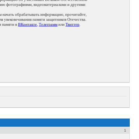
цию фотографиями, видеоматериалами и другими
ем начать обрабатывать информацию, прочитайте,
я увековечивания памяти защитников Отечества.
и памяти в
ВКонтакте
,
Телеграмм
или
Твиттер
.
1