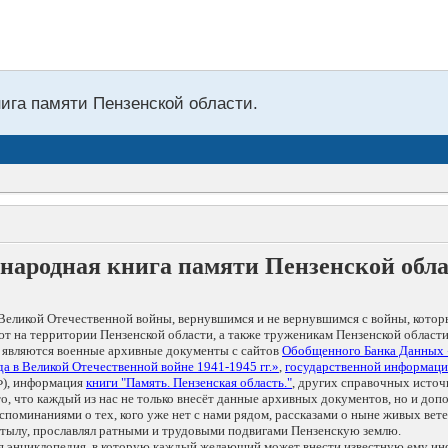
нига памяти Пензенской области.
народная книга памяти Пензенской обл
Великой Отечественной войны, вернувшимся и не вернувшимся с войны, котор
т на территории Пензенской области, а также труженикам Пензенской области
 являются военные архивные документы с сайтов
Обобщенного Банка Данных
а в Великой Отечественной войне 1941-1945 гг.»
,
государственной информаци
), информация
книги "Память. Пензенская область."
, других справочных источ
 то, что каждый из нас не только внесёт данные архивных документов, но и 
оминаниями о тех, кого уже нет с нами рядом, рассказами о ныне живых ветер
в тылу, прославлял ратными и трудовыми подвигами Пензенскую землю.
ая энциклопедия, в которую каждый желающий может внести известную ему и