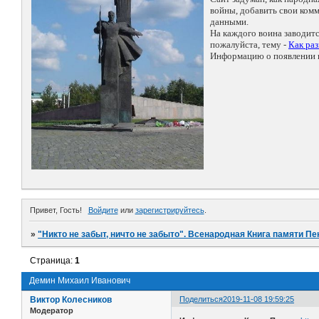
войны, добавить свои ко
данными.
На каждого воина заводит
пожалуйста, тему -
Как ра
Информацию о появлении н
Привет, Гость!
Войдите
или
зарегистрируйтесь
.
»
"Никто не забыт, ничто не забыто". Всенародная Книга памяти Пе
Страница:
1
Демин Михаил Иванович
Виктор Колесников
Поделиться
2019-11-08 19:59:25
Модератор