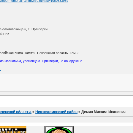
://obd-memorial.ru/html/info.htm?id=1050333989
неломовский р-н, с. Прянзерки
ий РВК
ссийская Книга Памяти. Пензенская область. Том 2
а Ивановича, уроженца с. Прянзерки, не обнаружено.
.
нзенской области.
»
Нижнеломовский район
»
Демин Михаил Иванович