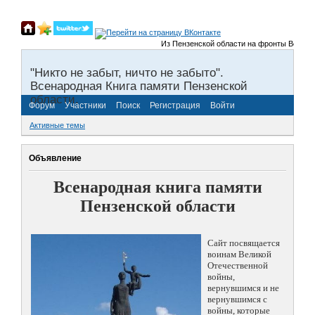
Из Пензенской области на фронты Великой О
"Никто не забыт, ничто не забыто".
Всенародная Книга памяти Пензенской
области.
Форум
Участники
Поиск
Регистрация
Войти
Активные темы
Объявление
Всенародная книга памяти
Пензенской области
Сайт посвящается
воинам Великой
Отечественной
войны,
вернувшимся и не
вернувшимся с
войны, которые