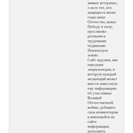
живых ветеранах,
о всех тех, кто
защищал в лихие
годы наше
Отечество, ковал
Победу в тылу,
прославлял
ратными и
трудовыми
подвигами
Пензенскую
землю.
Сайт задуман, как
народная
энциклопедия, в
которую каждый
желающий может
внести известную
ему информацию
об участниках
Великой
Отечественной
войны, добавить
свои комментарии
к имеющейся на
сайте
информации,
дополнить