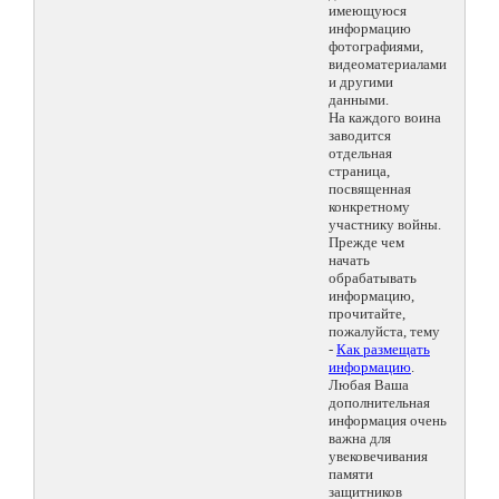
имеющуюся
информацию
фотографиями,
видеоматериалами
и другими
данными.
На каждого воина
заводится
отдельная
страница,
посвященная
конкретному
участнику войны.
Прежде чем
начать
обрабатывать
информацию,
прочитайте,
пожалуйста, тему
-
Как размещать
информацию
.
Любая Ваша
дополнительная
информация очень
важна для
увековечивания
памяти
защитников