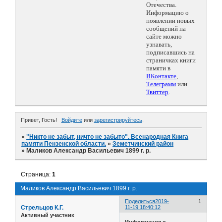
Отечества.
Информацию о
появлении новых
сообщений на
сайте можно
узнавать,
подписавшись на
страничках книги
памяти в
ВКонтакте
,
Телеграмм
или
Твиттер
.
Привет, Гость!
Войдите
или
зарегистрируйтесь
.
»
"Никто не забыт, ничто не забыто". Всенародная Книга
памяти Пензенской области.
»
Земетчинский район
»
Маликов Александр Васильевич 1899 г. р.
Страница:
1
Маликов Александр Васильевич 1899 г. р.
Поделиться
2019-
1
Стрельцов К.Г.
11-19 18:40:12
Активный участник
Информация о