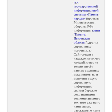
гг.»
,
государственной
информационной
системы «Память
народа»
(проекты
Министерства
обороны РФ),
информация
книги
"Память.
Пензенская
область."
, других
справочных
источников.
Сайт создан в
надежде на то, что
каждый из нас не
только внесёт
данные архивных
документов, но и
дополнит сухую
справочную
информацию
своими бережно
сохраненными
воспоминаниями о
тех, кого уже нет с
нами рядом,
рассказами о ныне