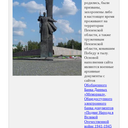
родились, были
призваны,
захоронены либо
в настоящее время
проживают на
территории
Пензенской
области, а также
труженикам
Пензенской
области, ковавшим
Победу в тылу.
Основой
наполнения сайта
являются военные
архивные
документы с
сайтов
Обобщенного
Банка Данных
«Мемориал»
,
Общедоступного
электронного
банка документов
«Подвиг Народа в
Великой
Отечественной
войне 1941-1945