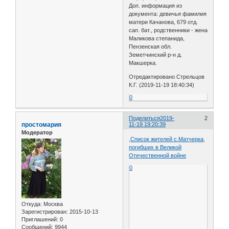
Доп. информация из
документа: девичья фамилия
матери Качанова, 679 отд.
сап. бат., родственники - жена
Маликова степанида,
Пензенская обл.
Земетчинский р-н д.
Макшерка.
Отредактировано Стрельцов
К.Г. (2019-11-19 18:40:34)
0
Поделиться
2019-
2
простомария
11-19 19:20:39
Модератор
,Список жителей с.Матчерка,
погибших в Великой
Отечественной войне
0
Откуда:
Москва
Зарегистрирован
: 2015-10-13
Приглашений:
0
Сообщений:
9944