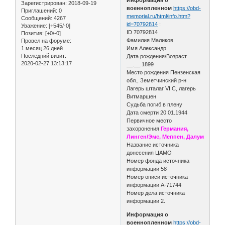
Зарегистрирован
: 2018-09-19
военнопленном
https://obd-
Приглашений:
0
memorial.ru/html/info.htm?
Сообщений:
4267
id=70792814
:
Уважение:
[+545/-0]
ID 70792814
Позитив:
[+0/-0]
Фамилия Маликов
Провел на форуме:
1 месяц 26 дней
Имя Александр
Последний визит:
Дата рождения/Возраст
2020-02-27 13:13:17
__.__.1899
Место рождения Пензенская
обл., Земетчинский р-н
Лагерь шталаг VI C, лагерь
Витмаршен
Судьба погиб в плену
Дата смерти 20.01.1944
Первичное место
захоронения
Германия,
Линген/Эмс, Меппен, Далум
Название источника
донесения ЦАМО
Номер фонда источника
информации 58
Номер описи источника
информации A-71744
Номер дела источника
информации 2.
Информация о
военнопленном
https://obd-