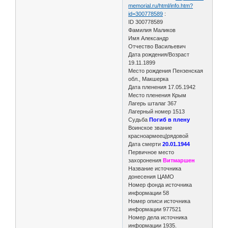
memorial.ru/html/info.htm?
id=300778589
:
ID 300778589
Фамилия Маликов
Имя Александр
Отчество Васильевич
Дата рождения/Возраст
19.11.1899
Место рождения Пензенская
обл., Макшерка
Дата пленения 17.05.1942
Место пленения Крым
Лагерь шталаг 367
Лагерный номер 1513
Судьба
Погиб в плену
Воинское звание
красноармеец|рядовой
Дата смерти
20.01.1944
Первичное место
захоронения
Витмаршен
Название источника
донесения ЦАМО
Номер фонда источника
информации 58
Номер описи источника
информации 977521
Номер дела источника
информации 1935.