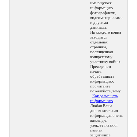
имеющуюся
информацию
фотографиями,
видеоматериалами
и другими
данными.
На каждого воина
заводится
отдельная
страница,
посвященная
конкретному
участнику войны.
Прежде чем
начать
обрабатывать
информацию,
прочитайте,
пожалуйста, тему
-
Как размещать
информацию
.
Любая Ваша
дополнительная
информация очень
важна для
увековечивания
памяти
защитников