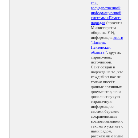
гг.»
,
государственной
информационной
системы «Память
народа»
(проекты
Министерства
обороны РФ),
информация
книги
"Память.
Пензенская
область."
, других
справочных
источников.
Сайт создан в
надежде на то, что
каждый из нас не
только внесёт
данные архивных
документов, но и
дополнит сухую
справочную
информацию
своими бережно
сохраненными
воспоминаниями о
тех, кого уже нет с
нами рядом,
рассказами о ныне