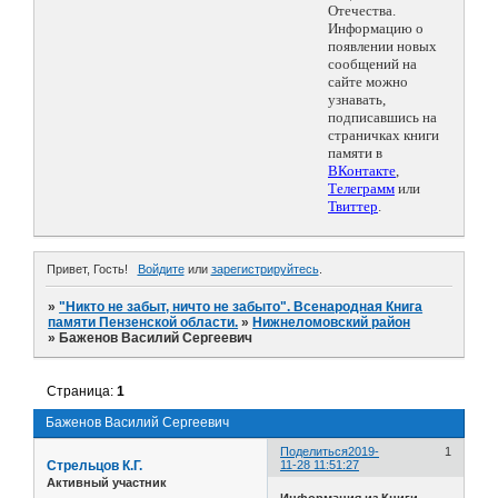
Отечества.
Информацию о
появлении новых
сообщений на
сайте можно
узнавать,
подписавшись на
страничках книги
памяти в
ВКонтакте
,
Телеграмм
или
Твиттер
.
Привет, Гость!
Войдите
или
зарегистрируйтесь
.
»
"Никто не забыт, ничто не забыто". Всенародная Книга
памяти Пензенской области.
»
Нижнеломовский район
»
Баженов Василий Сергеевич
Страница:
1
Баженов Василий Сергеевич
Поделиться
2019-
1
Стрельцов К.Г.
11-28 11:51:27
Активный участник
Информация из Книги