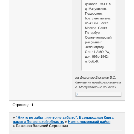
декабря 1941 г. в
д. Матушкино.
Похоронен:
братская могила
на 41 км шоссе
Москва–Санкт-
Петербург,
Солнечногорский
р-н (ныне г.
Зеленоград).
Осн.: ЦАМО РФ,
дон. 993с-1942 г.,
л. 8об.-9.
на фамилию Бажанов В.С.
данные на погибшего воина в
д. Матушкино не найдены.
0
Страница:
1
»
"Никто не забыт, ничто не забыто". Всенародная Книга
памяти Пензенской области.
»
Нижнеломовский район
»
Баженов Василий Сергеевич