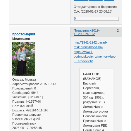
Отредактировано Дворянкин
С.А. (2020-01-17 23:06:18)
0
Поделиться
2019-
2
простомария
11-29 21:46:12
Модератор
http://1941-1942.parad-
msk.ru/list/b/bad-bai/
https://www.i-
podmoskovie.ru/memory-boo
… ergeevich/
БАЖЕНОВ
(БАЖАНОВ)
Откуда:
Москва
Василий
Зарегистрирован
: 2015-10-13
Сергеевич,
Приглашений:
0
красноармеец
Сообщений:
9944
Уважение:
[+2328/-1]
354 сд. 1902 г.
Позитив:
[+1757/-0]
рождения, с. В.-
Пол:
Женский
Ломов Нижне-
Возраст:
49
[1976-11-19]
Ломовского р-на
Провел на форуме:
Пензенской обл.
5 месяцев 27 дней
Призван Нижне-
Последний визит:
Ломовским РВК.
2026-06-17 20:53:45
Погиб в бою 4