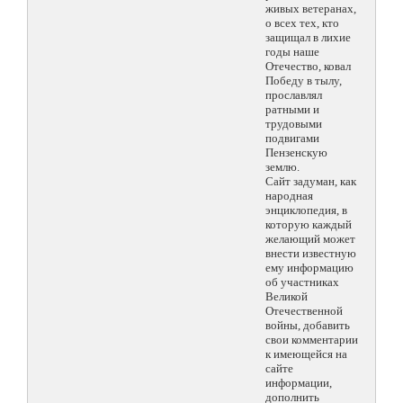
живых ветеранах,
о всех тех, кто
защищал в лихие
годы наше
Отечество, ковал
Победу в тылу,
прославлял
ратными и
трудовыми
подвигами
Пензенскую
землю.
Сайт задуман, как
народная
энциклопедия, в
которую каждый
желающий может
внести известную
ему информацию
об участниках
Великой
Отечественной
войны, добавить
свои комментарии
к имеющейся на
сайте
информации,
дополнить