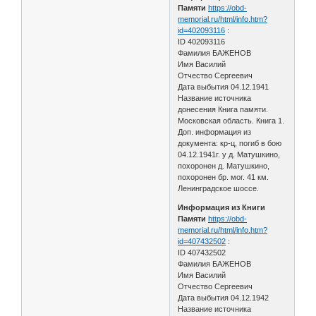
Памяти
https://obd-
memorial.ru/html/info.htm?
id=402093116
:
ID 402093116
Фамилия БАЖЕНОВ
Имя Василий
Отчество Сергеевич
Дата выбытия 04.12.1941
Название источника
донесения Книга памяти.
Московская область. Книга 1.
Доп. информация из
документа: кр-ц, погиб в бою
04.12.1941г. у д. Матушкино,
похоронен д. Матушкино,
похоронен бр. мог. 41 км.
Ленинградское шоссе.
Информация из Книги
Памяти
https://obd-
memorial.ru/html/info.htm?
id=407432502
:
ID 407432502
Фамилия БАЖЕНОВ
Имя Василий
Отчество Сергеевич
Дата выбытия 04.12.1942
Название источника