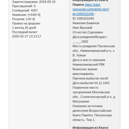
Зарегистрирован
: 2018-09-19
Памяти
https://obd-
Приглашений:
0
memorial.ru/html/info.htm?
Сообщений:
4267
id=1000151040
:
Уважение:
[+545/-0]
ID 1000151040
Позитив:
[+0/-0]
Фамилия Баженов
Провел на форуме:
1 месяц 26 дней
Имя Василий
Последний визит:
Отчество Сергеевич
2020-02-27 13:13:17
Дата рождения/Возраст
__.__.1902
Место рождения Пензенская
обл., Нижнеломовский р-н, с.
В. Ломов
Дата и место призыва
Нижнеломовский РВК
Воинское звание
красноармеец
Причина выбытия погиб
Дата выбытия 04.12.1941
Первичное место
захоронения Московская
обл., Солнечногорский р-н, д.
Матушкино
Название источника
донесения Всероссийская
Книга Памяти. Пензенская
область. Том 1.
Информация из Книги