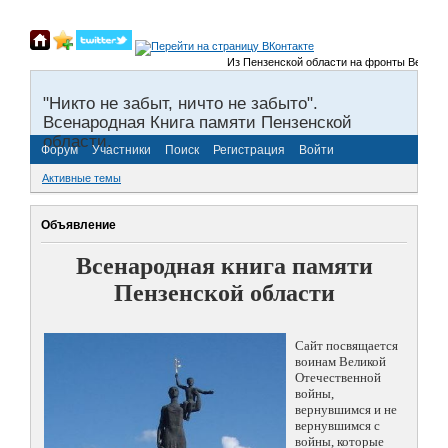
Из Пензенской области на фронты Великой О
"Никто не забыт, ничто не забыто".
Всенародная Книга памяти Пензенской
области.
Форум
Участники
Поиск
Регистрация
Войти
Активные темы
Объявление
Всенародная книга памяти
Пензенской области
Сайт посвящается
воинам Великой
Отечественной
войны,
вернувшимся и не
вернувшимся с
войны, которые