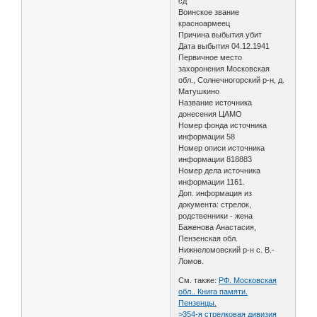
сд
Воинское звание
красноармеец
Причина выбытия убит
Дата выбытия 04.12.1941
Первичное место
захоронения Московская
обл., Солнечногорский р-н, д.
Матушкино
Название источника
донесения ЦАМО
Номер фонда источника
информации 58
Номер описи источника
информации 818883
Номер дела источника
информации 1161.
Доп. информация из
документа: стрелок,
родственники - жена
Баженова Анастасия,
Пензенская обл.
Нижнеломовский р-н с. В.-
Ломов.
См. также:
РФ. Московская
обл.. Книга памяти.
Пензенцы.
>354-я стрелковая дивизия