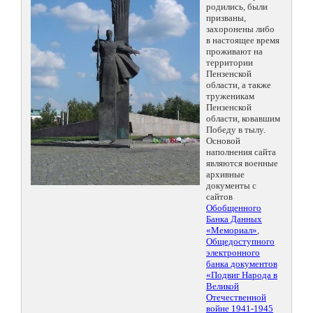
родились, были
призваны,
захоронены либо
в настоящее время
проживают на
территории
Пензенской
области, а также
труженикам
Пензенской
области, ковавшим
Победу в тылу.
Основой
наполнения сайта
являются военные
архивные
документы с
сайтов
Обобщенного
Банка Данных
«Мемориал»
,
Общедоступного
электронного
банка документов
«Подвиг Народа в
Великой
Отечественной
войне 1941-1945