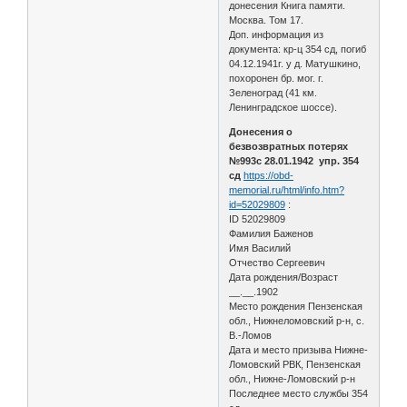
донесения Книга памяти.
Москва. Том 17.
Доп. информация из
документа: кр-ц 354 сд, погиб
04.12.1941г. у д. Матушкино,
похоронен бр. мог. г.
Зеленоград (41 км.
Ленинградское шоссе).
Донесения о
безвозвратных потерях
№993с 28.01.1942 упр. 354
сд
https://obd-
memorial.ru/html/info.htm?
id=52029809
:
ID 52029809
Фамилия Баженов
Имя Василий
Отчество Сергеевич
Дата рождения/Возраст
__.__.1902
Место рождения Пензенская
обл., Нижнеломовский р-н, с.
В.-Ломов
Дата и место призыва Нижне-
Ломовский РВК, Пензенская
обл., Нижне-Ломовский р-н
Последнее место службы 354