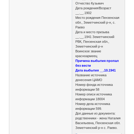
Отчество Кузьмич
Дата рождения/Возраст
__.__.1902
Место рождения Пензенская
обл., Земетчинский р-н, с.
Раево
Дата и место призыва
__.__.1941 Земетчинский
РВК, Пензенская обл.,
Земетчинский р-н
Воинское звание
красноармеец
Причина выбытия пропал
без вести
Дата выбытия __.10.1941
Название источника
донесения ЦАМО
Номер фонда источника
информации 58
Номер описи источника
информации 18004
Номер дела источника
информации 599.
Доп.данные из документа:
родственники - жена Наталия
Васильевна, Пензенская обл.
Земетчинский р-н с. Раево.