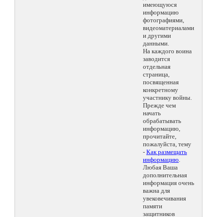
имеющуюся
информацию
фотографиями,
видеоматериалами
и другими
данными.
На каждого воина
заводится
отдельная
страница,
посвященная
конкретному
участнику войны.
Прежде чем
начать
обрабатывать
информацию,
прочитайте,
пожалуйста, тему
-
Как размещать
информацию
.
Любая Ваша
дополнительная
информация очень
важна для
увековечивания
памяти
защитников