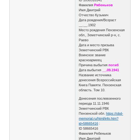
Фамилия
Рябеньков
Имя Дмитрий
Отчество Кузьмич
Дата рождения/Возраст
__.__.1902
Место рождения Пензенская
обл., Земетчинский р-н, с.
Раево
Дата и место призыва
Земетчинский РВК
Воинское звание
красноармеец
Причина выбытия
погиб
Дата выбытия
__.09.1941
Название источника
донесения Всероссийская
Книга Памяти. Пензенская
область. Том 10.
Донесения послевоенного
периода 11.11.1946
Земетчинский РВК
Пензенской обл.
https://obd-
memorial.ru/html/info.htm?
id=58665416
:
ID 58665416
Фамилия Ребеньков
Имя Дмитрий