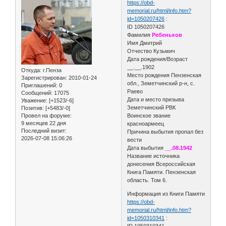
https://obd-
memorial.ru/html/info.htm?
id=1050207426
:
ID 1050207426
Фамилия
Ребеньков
Имя Дмитрий
Отчество Кузьмич
Дата рождения/Возраст
__.__.1902
Откуда:
г.Пенза
Место рождения Пензенская
Зарегистрирован
: 2010-01-24
обл., Земетчинский р-н, с.
Приглашений:
0
Раево
Сообщений:
17075
Дата и место призыва
Уважение:
[+1523/-6]
Земетчинский РВК
Позитив:
[+5483/-0]
Провел на форуме:
Воинское звание
9 месяцев 22 дня
красноармеец
Последний визит:
Причина выбытия пропал без
2026-07-08 15:06:26
вести
Дата выбытия
__.08.1942
Название источника
донесения Всероссийская
Книга Памяти. Пензенская
область. Том 6.
Информация из Книги Памяти
https://obd-
memorial.ru/html/info.htm?
id=1050310341
:
ID 1050310341