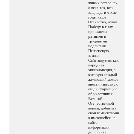
живых ветеранах,
о всех тех, кто
защищал в лихие
годы наше
Отечество, ковал
Победу в тылу,
прославлял
ратными и
трудовыми
подвигами
Пензенскую
землю.
Сайт задуман, как
народная
энциклопедия, в
которую каждый
желающий может
внести известную
ему информацию
об участниках
Великой
Отечественной
войны, добавить
свои комментарии
к имеющейся на
сайте
информации,
дополнить