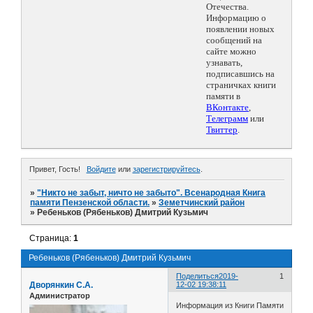
Отечества.
Информацию о
появлении новых
сообщений на
сайте можно
узнавать,
подписавшись на
страничках книги
памяти в
ВКонтакте
,
Телеграмм
или
Твиттер
.
Привет, Гость!
Войдите
или
зарегистрируйтесь
.
»
"Никто не забыт, ничто не забыто". Всенародная Книга
памяти Пензенской области.
»
Земетчинский район
»
Ребеньков (Рябеньков) Дмитрий Кузьмич
Страница:
1
Ребеньков (Рябеньков) Дмитрий Кузьмич
Поделиться
2019-
1
Дворянкин С.А.
12-02 19:38:11
Администратор
Информация из Книги Памяти