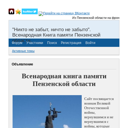
Из Пензенской области на фронты Вели
"Никто не забыт, ничто не забыто".
Всенародная Книга памяти Пензенской
области.
Форум
Участники
Поиск
Регистрация
Войти
Активные темы
Объявление
Всенародная книга памяти
Пензенской области
Сайт посвящается
воинам Великой
Отечественной
войны,
вернувшимся и не
вернувшимся с
войны, которые