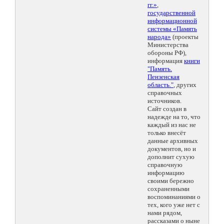
гг.»
,
государственной
информационной
системы «Память
народа»
(проекты
Министерства
обороны РФ),
информация
книги
"Память.
Пензенская
область."
, других
справочных
источников.
Сайт создан в
надежде на то, что
каждый из нас не
только внесёт
данные архивных
документов, но и
дополнит сухую
справочную
информацию
своими бережно
сохраненными
воспоминаниями о
тех, кого уже нет с
нами рядом,
рассказами о ныне