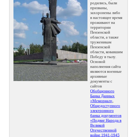
родились, были
призваны,
захоронены либо
в настоящее время
проживают на
территории
Пензенской
области, а также
труженикам
Пензенской
области, ковавшим
Победу в тылу.
Основой
наполнения сайта
являются военные
архивные
документы с
сайтов
Обобщенного
Банка Данных
«Мемориал»
,
Общедоступного
электронного
банка документов
«Подвиг Народа в
Великой
Отечественной
войне 1941-1945