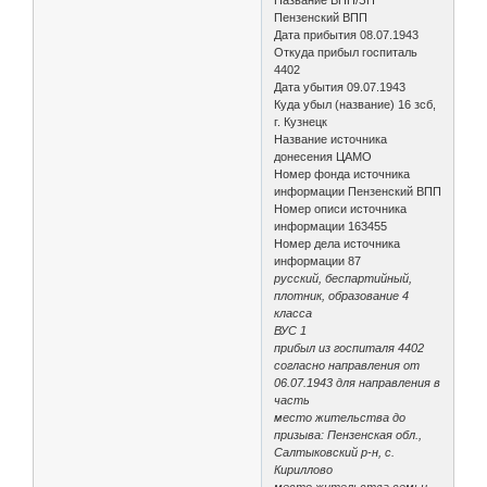
Пензенский ВПП
Дата прибытия 08.07.1943
Откуда прибыл госпиталь
4402
Дата убытия 09.07.1943
Куда убыл (название) 16 зсб,
г. Кузнецк
Название источника
донесения ЦАМО
Номер фонда источника
информации Пензенский ВПП
Номер описи источника
информации 163455
Номер дела источника
информации 87
русский, беспартийный,
плотник, образование 4
класса
ВУС 1
прибыл из госпиталя 4402
согласно направления от
06.07.1943 для направления в
часть
место жительства до
призыва: Пензенская обл.,
Салтыковский р-н, с.
Кириллово
место жительства семьи -