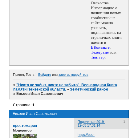
Отечества.
Информацию о
появлении новых
сообщений на
сайте можно
узнавать,
подписавшись на
страничках книги
памяти в
ВКонтакте
,
Телеграмм
или
Твиттер
.
Привет, Гость!
Войдите
или
зарегистрируйтесь
.
»
"Никто не забыт, ничто не забыто". Всенародная Книга
памяти Пензенской области.
»
Земетчинский район
»
Евсеев Иван Савельевич
Страница:
1
Евсеев Иван Савельевич
Поделиться
2019-
1
простомария
12-03 17:31:14
Модератор
https://obd-