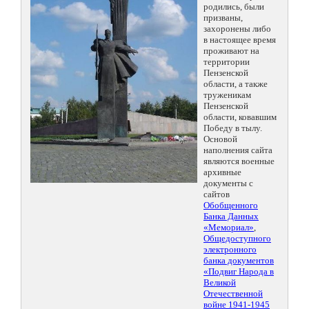
родились, были
призваны,
захоронены либо
в настоящее время
проживают на
территории
Пензенской
области, а также
труженикам
Пензенской
области, ковавшим
Победу в тылу.
Основой
наполнения сайта
являются военные
архивные
документы с
сайтов
Обобщенного
Банка Данных
«Мемориал»
,
Общедоступного
электронного
банка документов
«Подвиг Народа в
Великой
Отечественной
войне 1941-1945