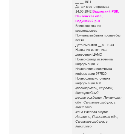
__.__.1911
Дата и место призыва
14.06.1942
Вадинский РВК,
Пензенская обл.,
Вадинский р-н
Воинское звание
красноармеец
Причина выбытия пропал без
вести
Дата выбытия __.01.1944
Название источника
донесения ЦАМО
Номер фонда источника
информации 58
Номер описи источника
информации 977520
Номер дела источника
информации 408
красноармеец, стрелок,
беспартийный
место рождения: Пензенская
обл., Салтыковский р-н, с.
Кириллово
жена Евсеева Мария
Ивановна, Пензенская обл.,
Салтыковский р-н, с.
Кириллово