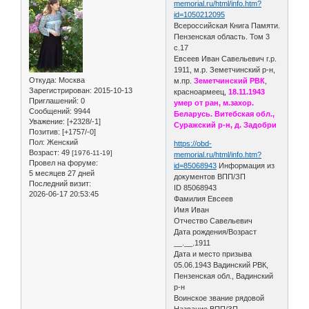
memorial.ru/html/info.htm?
id=1050212095
Всероссийская Книга Памяти.
Пензенская область. Том 3
с.17
Евсеев Иван Савельевич г.р.
1911, м.р. Земетчинский р-н,
Откуда:
Москва
м.пр.
Земетчинский РВК
,
Зарегистрирован
: 2015-10-13
красноармеец,
18.11.1943
Приглашений:
0
умер от ран, м.захор.
Сообщений:
9944
Беларусь. Витебская обл.,
Уважение:
[+2328/-1]
Суражский р-н, д. Задобри
Позитив:
[+1757/-0]
Пол:
Женский
https://obd-
Возраст:
49
[1976-11-19]
memorial.ru/html/info.htm?
Провел на форуме:
id=85068943
Информация из
5 месяцев 27 дней
документов ВПП/ЗП
Последний визит:
ID 85068943
2026-06-17 20:53:45
Фамилия Евсеев
Имя Иван
Отчество Савельевич
Дата рождения/Возраст
__.__.1911
Дата и место призыва
05.06.1943 Вадинский РВК,
Пензенская обл., Вадинский
р-н
Воинское звание рядовой
Название ВПП/ЗП