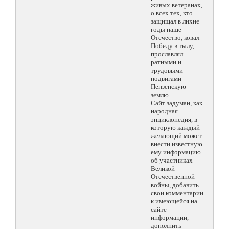
живых ветеранах,
о всех тех, кто
защищал в лихие
годы наше
Отечество, ковал
Победу в тылу,
прославлял
ратными и
трудовыми
подвигами
Пензенскую
землю.
Сайт задуман, как
народная
энциклопедия, в
которую каждый
желающий может
внести известную
ему информацию
об участниках
Великой
Отечественной
войны, добавить
свои комментарии
к имеющейся на
сайте
информации,
дополнить