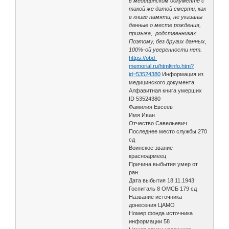
в медицинском документе с
такой же датой смерти, как
в книге памяти, не указаны
данные о месте рождения,
призыва, родственниках.
Поэтому, без других данных,
100%-ой уверенности нет.
https://obd-
memorial.ru/html/info.htm?
id=53524380
Информация из
медицинского документа.
Алфавитная книга умерших
ID 53524380
Фамилия Евсеев
Имя Иван
Отчество Савельевич
Последнее место службы 270
сд
Воинское звание
красноармеец
Причина выбытия умер от
ран
Дата выбытия 18.11.1943
Госпиталь 8 ОМСБ 179 сд
Название источника
донесения ЦАМО
Номер фонда источника
информации 58