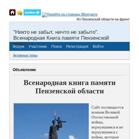
Из Пензенской области на фронты Велико
"Никто не забыт, ничто не забыто".
Всенародная Книга памяти Пензенской
области.
Форум
Участники
Поиск
Регистрация
Войти
Активные темы
Объявление
Всенародная книга памяти
Пензенской области
Сайт посвящается
воинам Великой
Отечественной
войны,
вернувшимся и не
вернувшимся с
войны, которые