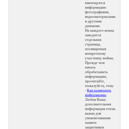
имеющуюся
информацию
фотографиями,
видеоматериалами
и другими
данными.
На каждого воина
заводится
отдельная
страница,
посвященная
конкретному
участнику войны.
Прежде чем
начать
обрабатывать
информацию,
прочитайте,
пожалуйста, тему
-
Как размещать
информацию
.
Любая Ваша
дополнительная
информация очень
важна для
увековечивания
памяти
защитников