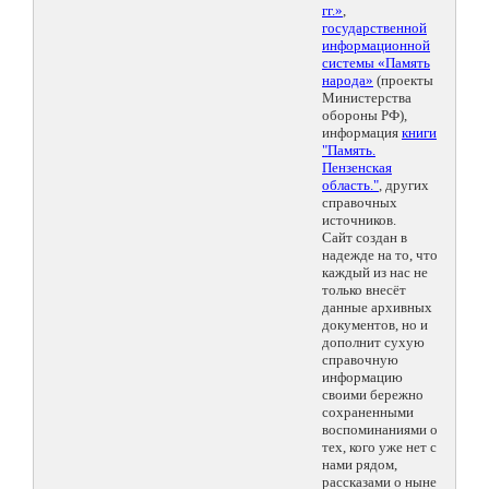
гг.»
,
государственной
информационной
системы «Память
народа»
(проекты
Министерства
обороны РФ),
информация
книги
"Память.
Пензенская
область."
, других
справочных
источников.
Сайт создан в
надежде на то, что
каждый из нас не
только внесёт
данные архивных
документов, но и
дополнит сухую
справочную
информацию
своими бережно
сохраненными
воспоминаниями о
тех, кого уже нет с
нами рядом,
рассказами о ныне