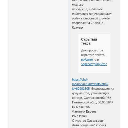
там же
не служил, в боевых
действиях не участвовал
годен к строевой службе
направлен в 16 зсб, г.
Кузнецк
Скрытый
текст:
Для просмотра
скрытого текста -
войдите
или
зарегистрируйтесь
.
https://obd-
memorial.ru/html/info.htm?
id=60901605
Информация из
документов, уточняющих
потери. Салтыковский РВК
Пензенской обл., 30.05.1947
ID 60901605
Фамилия Евсеев
Имя Иван
Отчество Савельевич
Дата рождения/Возраст