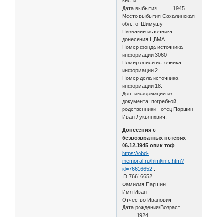
вести
Дата выбытия __.__.1945
Место выбытия Сахалинская
обл., о. Шимушу
Название источника
донесения ЦВМА
Номер фонда источника
информации 3060
Номер описи источника
информации 2
Номер дела источника
информации 18.
Доп. информация из
документа: погребной,
родственники - отец Паршин
Иван Лукьянович.
Донесения о
безвозвратных потерях
06.12.1945 опик тоф
https://obd-
memorial.ru/html/info.htm?
id=76616652
:
ID 76616652
Фамилия Паршин
Имя Иван
Отчество Иванович
Дата рождения/Возраст
__.__.1924