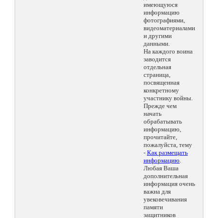
имеющуюся
информацию
фотографиями,
видеоматериалами
и другими
данными.
На каждого воина
заводится
отдельная
страница,
посвященная
конкретному
участнику войны.
Прежде чем
начать
обрабатывать
информацию,
прочитайте,
пожалуйста, тему
-
Как размещать
информацию
.
Любая Ваша
дополнительная
информация очень
важна для
увековечивания
памяти
защитников