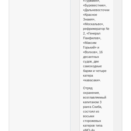
«Туркмен»,
«Буревестник»,
«Дальневосточник»,
«Красное
Знамя»,
«Москальво»,
рефрижератор №
2, «Генерал
Панфилов»,
«Максим
Горький» и
«Волхов», 16
десантных
судов, две
самоходные
баржи и четыре
катера
«кавасаки».
Отряд
охранения,
возглавляемый
капитаном 3
ранга Скиба,
состоял из
восьми
сторожевых
катеров типа
«МО-4».