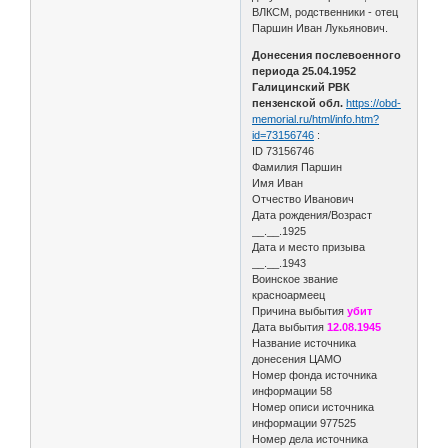
ВЛКСМ, родственники - отец
Паршин Иван Лукьянович.
Донесения послевоенного
периода 25.04.1952
Галицинский РВК
пензенской обл.
https://obd-
memorial.ru/html/info.htm?
id=73156746
:
ID 73156746
Фамилия Паршин
Имя Иван
Отчество Иванович
Дата рождения/Возраст
__.__.1925
Дата и место призыва
__.__.1943
Воинское звание
красноармеец
Причина выбытия
убит
Дата выбытия
12.08.1945
Название источника
донесения ЦАМО
Номер фонда источника
информации 58
Номер описи источника
информации 977525
Номер дела источника