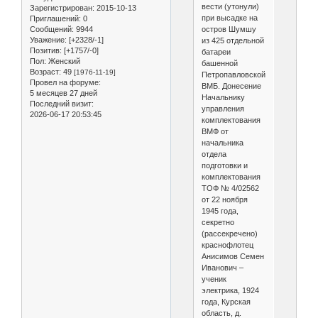
вести (утонули)
Зарегистрирован
: 2015-10-13
при высадке на
Приглашений:
0
остров Шумшу
Сообщений:
9944
Уважение:
[+2328/-1]
из 425 отдельной
Позитив:
[+1757/-0]
батареи
Пол:
Женский
башенной
Возраст:
49
[1976-11-19]
Петропавловской
Провел на форуме:
ВМБ. Донесение
5 месяцев 27 дней
Начальнику
Последний визит:
управления
2026-06-17 20:53:45
комплектования
ВМФ от
начальника
отдела
подготовки и
комплектования
ТОФ № 4/02562
от 22 ноября
1945 года,
секретно
(рассекречено)
краснофлотец
Анисимов Семен
Иванович –
ученик
электрика, 1924
года, Курская
область, д.