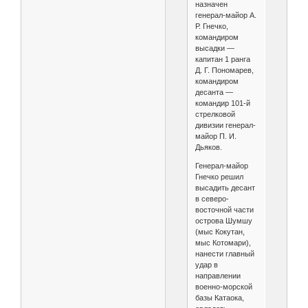
назначен
генерал-майор А.
Р. Гнечко,
командиром
высадки —
капитан 1 ранга
Д. Г. Пономарев,
командиром
десанта —
командир 101-й
стрелковой
дивизии генерал-
майор П. И.
Дьяков.
Генерал-майор
Гнечко решил
высадить десант
в северо-
восточной части
острова Шумшу
(мыс Кокутан,
мыс Котомари),
нанести главный
удар в
направлении
военно-морской
базы Катаока,