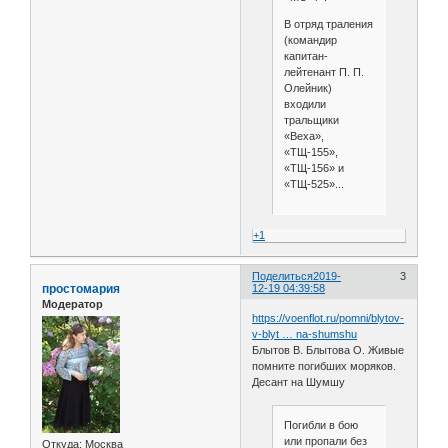
В отряд траления
(командир
капитан-
лейтенант П. П.
Олейник)
входили
тральщики
«Веха»,
«ТЩ-155»,
«ТЩ-156» и
«ТЩ-525»...
+1
Поделиться
2019-
3
простомария
12-19 04:39:58
Модератор
https://voenflot.ru/pomni/blytov-
v-blyt … na-shumshu
Блытов В. Блытова О. Живые
помните погибших моряков.
Десант на Шумшу
Погибли в бою
или пропали без
Откуда:
Москва