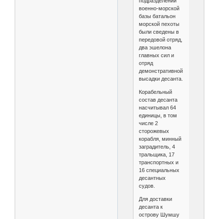
подразделений
военно-морской
базы батальон
морской пехоты
были сведены в
передовой отряд,
два эшелона
главных сил и
отряд
демонстративной
высадки десанта.
Корабельный
состав десанта
насчитывал 64
единицы, в том
числе 2
сторожевых
корабля, минный
заградитель, 4
тральщика, 17
транспортных и
16 специальных
десантных
судов.
Для доставки
десанта к
острову Шумшу