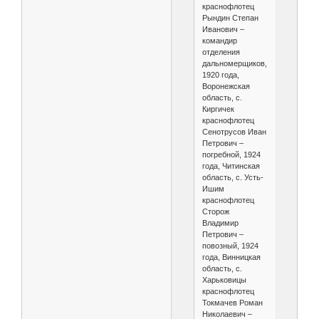
краснофлотец
Рындин Степан
Иванович –
командир
отделения
дальномерщиков,
1920 года,
Воронежская
область, с.
Киргичек
краснофлотец
Сенотрусов Иван
Петрович –
погребной, 1924
года, Читинская
область, с. Усть-
Ишим
краснофлотец
Сторож
Владимир
Петрович –
повозный, 1924
года, Винницкая
область, с.
Харьковицы
краснофлотец
Токмачев Роман
Николаевич –