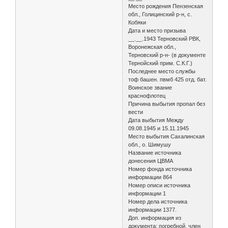
Место рождения Пензенская
обл., Голицинский р-н, с.
Кобяки
Дата и место призыва
__.__.1943 Терновский РВК,
Воронежская обл.,
Терновский р-н- (в документе
Тернойский прим. С.К.Г.)
Последнее место службы
тоф башен. пвмб 425 отд. бат.
Воинское звание
краснофлотец
Причина выбытия пропал без
вести
Дата выбытия Между
09.08.1945 и 15.11.1945
Место выбытия Сахалинская
обл., о. Шимушу
Название источника
донесения ЦВМА
Номер фонда источника
информации 864
Номер описи источника
информации 1
Номер дела источника
информации 1377.
Доп. информация из
документа: погребной, член