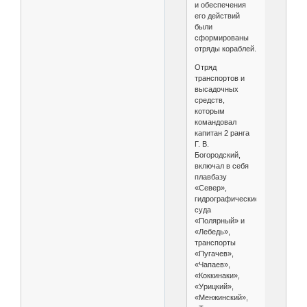
и обеспечения
его действий
были
сформированы
отряды кораблей.
Отряд
транспортов и
высадочных
средств,
которым
командовал
капитан 2 ранга
Г. В.
Богородский,
включал в себя
плавбазу
«Север»,
гидрографические
суда
«Полярный» и
«Лебедь»,
транспорты
«Пугачев»,
«Чапаев»,
«Коккинаки»,
«Урицкий»,
«Менжинский»,