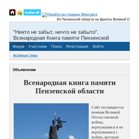
Из Пензенской области на фронты Великой Отечественн
"Никто не забыт, ничто не забыто".
Всенародная Книга памяти Пензенской
области.
Форум
Участники
Поиск
Регистрация
Войти
Активные темы
Объявление
Всенародная книга памяти
Пензенской области
Сайт посвящается
воинам Великой
Отечественной
войны,
вернувшимся и не
вернувшимся с
войны, которые