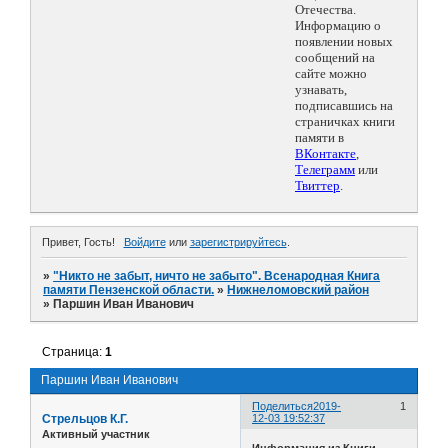
Отечества.
Информацию о
появлении новых
сообщений на
сайте можно
узнавать,
подписавшись на
страничках книги
памяти в
ВКонтакте
,
Телеграмм
или
Твиттер
.
Привет, Гость!
Войдите
или
зарегистрируйтесь
.
»
"Никто не забыт, ничто не забыто". Всенародная Книга
памяти Пензенской области.
»
Нижнеломовский район
»
Паршин Иван Иванович
Страница:
1
Паршин Иван Иванович
Поделиться
2019-
1
Стрельцов К.Г.
12-03 19:52:37
Активный участник
Информация из Книги