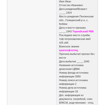
Имя Иван
Отчество Иванович
Дата рождения/Возраст
__.__.1924
Место рождения Пензенская
обл., Голицинский р-н, с.
Кобяки
Дата и место призыва
__.__.1943
Торнейский РВК
Последнее место службы
тоф петропавловская вмб
425 обб
Воинское звание
краснофлотец
Причина выбытия пропал без
вести
Дата выбытия __.__.1945
Название источника
донесения ЦВМА
Номер фонда источника
информации 3060
Номер описи источника
информации 2
Номер дела источника
информации 18.
Доп. информация из
документа: погребной, член
ВЛКСМ, родственники - отец