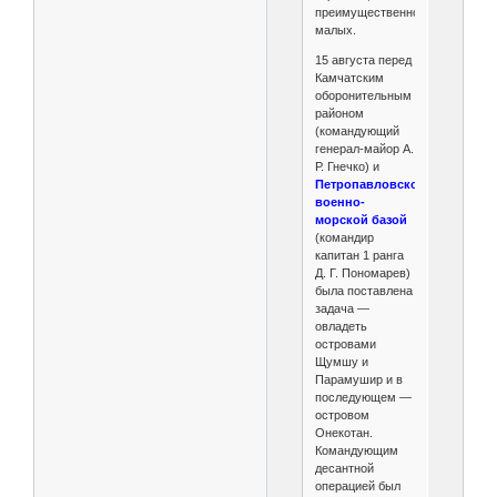
преимущественно
малых.
15 августа перед
Камчатским
оборонительным
районом
(командующий
генерал-майор А.
Р. Гнечко) и
Петропавловской
военно-
морской базой
(командир
капитан 1 ранга
Д. Г. Пономарев)
была поставлена
задача —
овладеть
островами
Щумшу и
Парамушир и в
последующем —
островом
Онекотан.
Командующим
десантной
операцией был