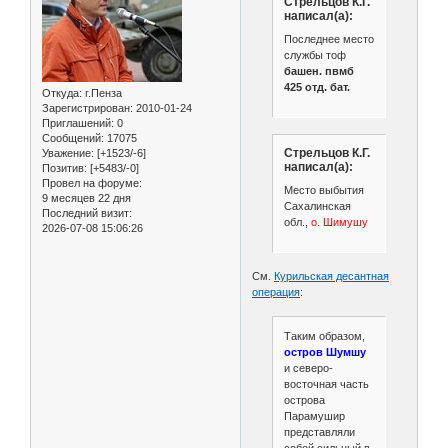
Стрельцов К.Г.
написал(а):
Последнее место
службы тоф
башен. пвмб
425 отд. бат.
Откуда:
г.Пенза
Зарегистрирован
: 2010-01-24
Приглашений:
0
Сообщений:
17075
Стрельцов К.Г.
Уважение:
[+1523/-6]
написал(а):
Позитив:
[+5483/-0]
Провел на форуме:
Место выбытия
9 месяцев 22 дня
Сахалинская
Последний визит:
обл.,
о. Шимушу
2026-07-08 15:06:26
См.
Курильская десантная
операция
:
Таким образом,
остров Шумшу
и северо-
восточная часть
острова
Парамушир
представляли
собой сильный в