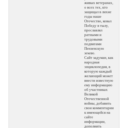
живых ветеранах,
о всех тех, кто
защищал в лихие
годы наше
Отечество, ковал
Победу в тылу,
прославлял
ратными и
трудовыми
подвигами
Пензенскую
землю.
Сайт задуман, как
народная
энциклопедия, в
которую каждый
желающий может
внести известную
ему информацию
об участниках
Великой
Отечественной
войны, добавить
свои комментарии
к имеющейся на
сайте
информации,
дополнить