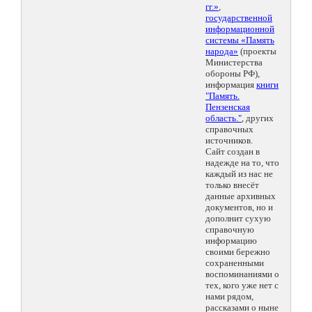
гг.»
,
государственной
информационной
системы «Память
народа»
(проекты
Министерства
обороны РФ),
информация
книги
"Память.
Пензенская
область."
, других
справочных
источников.
Сайт создан в
надежде на то, что
каждый из нас не
только внесёт
данные архивных
документов, но и
дополнит сухую
справочную
информацию
своими бережно
сохраненными
воспоминаниями о
тех, кого уже нет с
нами рядом,
рассказами о ныне