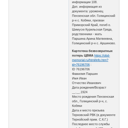
информации 108.
Доп. информация из
документа: уроженец
Пензенская обл. Голицинский
р-н с. Кобяки, призван
Приморский Край, погиб о.
Шимусю Курильская Гряда,
родственники - мать
Паршина Арина Матвеевна,
Голицинский р-н с. Аршиново.
Картотека безвозвратных
потерь ЦВМА
https://obd-
memorial.ru/html/info.htm?
id=76196706
:
ID 76196706
Фамилия Паршин
Имя Иван
Отчество Иванович
Дата рождения/Возраст
__.__.1924
Место рождения Пензенская
обл., Голицинский р-н, с.
Кобяки
Дата и место призыва
Терновский РВК (в документе
Тернойский прим. С.К.Г.)
Последнее место службы