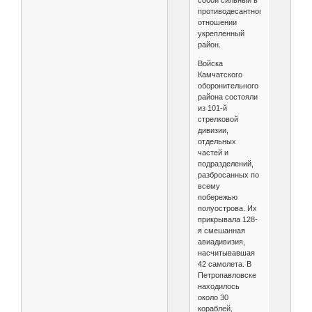
противодесантном
отношении
укрепленный
район.
Войска
Камчатского
оборонительного
района состояли
из 101-й
стрелковой
дивизии,
отдельных
частей и
подразделений,
разбросанных по
всему
побережью
полуострова. Их
прикрывала 128-
я смешанная
авиадивизия,
насчитывавшая
42 самолета. В
Петропавловске
находилось
около 30
кораблей,