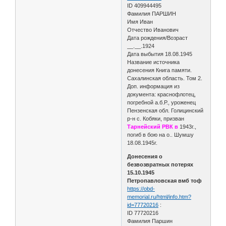
ID 409944495
Фамилия ПАРШИН
Имя Иван
Отчество Иванович
Дата рождения/Возраст
__.__.1924
Дата выбытия 18.08.1945
Название источника
донесения Книга памяти.
Сахалинская область. Том 2.
Доп. информация из
документа: краснофлотец,
погребной а.б.Р., уроженец
Пензенская обл. Голицинский
р-н с. Кобяки, призван
Тарнейский РВК в
1943г.,
погиб в бою на о.. Шумшу
18.08.1945г.
Донесения о
безвозвратных потерях
15.10.1945
Петропавловская вмб тоф
https://obd-
memorial.ru/html/info.htm?
id=77720216
:
ID 77720216
Фамилия Паршин