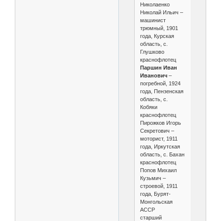
Николаенко
Николай Ильич –
машинист
трюмный, 1901
года, Курская
область, с.
Глушково
краснофлотец
Паршин Иван
Иванович
–
погребной, 1924
года, Пензенская
область, с.
Кобяки
краснофлотец
Пирожков Игорь
Секретович –
моторист, 1911
года, Иркутская
область, с. Бахан
краснофлотец
Попов Михаил
Кузьмич –
строевой, 1911
года, Бурят-
Монгольская
АССР
старший