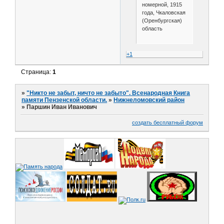
номерной, 1915
года, Чкаловская
(Оренбургская)
область
+1
Страница:
1
»
"Никто не забыт, ничто не забыто". Всенародная Книга
памяти Пензенской области.
»
Нижнеломовский район
»
Паршин Иван Иванович
создать бесплатный форум