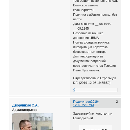
тоф башен. пвмб 425 отд. бат.
Воинское звание
краснофлотец
Причина выбытия пропал без
вести
Дата выбытия __.08.1945 -
__.09.1945
Название источника
донесения ЦВМА
Номер фонда источника
информации Картотека
безвозвратных потерь.
Доп. информация из
документа: погребной,
родственники - отец Паршин
Иван Лукьянович.
Отредактировано Стрельцов
К.Г. (2019-12-03 19:55:50)
0
Поделиться
2019-
2
Дворянкин С.А.
12-18 22:37:41
Администратор
Здравствуйте, Константин
Геннадьевич!