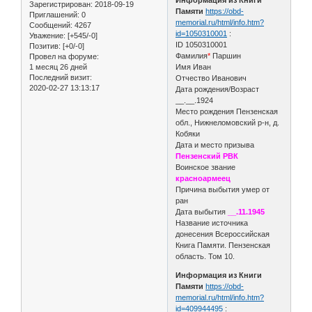
Зарегистрирован
: 2018-09-19
Памяти
https://obd-
Приглашений:
0
memorial.ru/html/info.htm?
Сообщений:
4267
id=1050310001
:
Уважение:
[+545/-0]
ID 1050310001
Позитив:
[+0/-0]
Фамилия
*
Паршин
Провел на форуме:
1 месяц 26 дней
Имя Иван
Последний визит:
Отчество Иванович
2020-02-27 13:13:17
Дата рождения/Возраст
__.__.1924
Место рождения Пензенская
обл., Нижнеломовский р-н, д.
Кобяки
Дата и место призыва
Пензенский РВК
Воинское звание
красноармеец
Причина выбытия умер от
ран
Дата выбытия
__.11.1945
Название источника
донесения Всероссийская
Книга Памяти. Пензенская
область. Том 10.
Информация из Книги
Памяти
https://obd-
memorial.ru/html/info.htm?
id=409944495
: