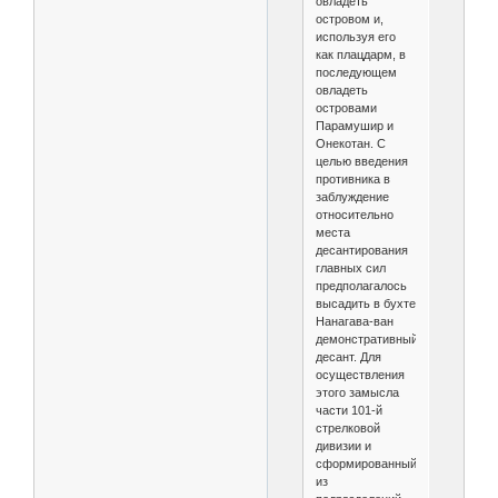
овладеть
островом и,
используя его
как плацдарм, в
последующем
овладеть
островами
Парамушир и
Онекотан. С
целью введения
противника в
заблуждение
относительно
места
десантирования
главных сил
предполагалось
высадить в бухте
Нанагава-ван
демонстративный
десант. Для
осуществления
этого замысла
части 101-й
стрелковой
дивизии и
сформированный
из