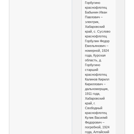
Горбугино
краснофлотец
Бабынин Иван
Павлович –
электрик,
Хабаровский
край, с. Суслово
краснофлотец
Горбулин Федор
Емельянович –
номерной, 1924
года, Курская
область, д.
Горбугино
старший
краснофлотец
Калинов Кирилл
Кириллович –
дальномерщик,
1911 года,
Хабаровский
край, г.
Свободный
краснофлотец
Кулик Василий
Федорович –
погребной, 1924
года, Алтайский