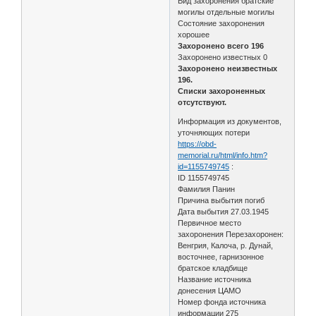
Вид захоронения братские
могилы отдельные могилы
Состояние захоронения
хорошее
Захоронено всего 196
Захоронено известных 0
Захоронено неизвестных
196.
Списки захороненных
отсутствуют.
Информация из документов,
уточняющих потери
https://obd-
memorial.ru/html/info.htm?
id=1155749745
:
ID 1155749745
Фамилия Панин
Причина выбытия погиб
Дата выбытия 27.03.1945
Первичное место
захоронения Перезахоронен:
Венгрия, Калоча, р. Дунай,
восточнее, гарнизонное
братское кладбище
Название источника
донесения ЦАМО
Номер фонда источника
информации 275