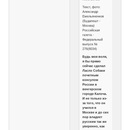
Текст, фото:
Александр
Емельяненков
(Будапешт -
Москва)
Российская
газета -
Федеральный
выпуск №
276(8034)
Будь моя воля,
я бы прямо
сейчас сделал
Ласло Собаки
почетным
консулом
России в
венгерском
городе Калоча.
И не только из-
за того, что он
учился в
Москве и до сих
пор владеет
русским так же
уверенно, как