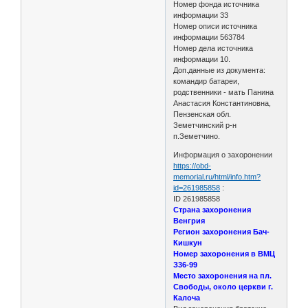
Номер фонда источника
информации 33
Номер описи источника
информации 563784
Номер дела источника
информации 10.
Доп.данные из документа:
командир батареи,
родственники - мать Панина
Анастасия Константиновна,
Пензенская обл.
Земетчинский р-н
п.Земетчино.
Информация о захоронении
https://obd-
memorial.ru/html/info.htm?
id=261985858
:
ID 261985858
Страна захоронения
Венгрия
Регион захоронения Бач-
Кишкун
Номер захоронения в ВМЦ
З36-99
Место захоронения на пл.
Свободы, около церкви г.
Калоча