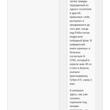
затем трижды
переданный из
одного госпиталя
в другой,
превозмог себя,
вытерпел и
продержался до
того дня, когда
над Рейхстагом
водрузили
победный флаг. В
алфавитной
книге раненых и
больных
госпиталя N
2765, который в
апреле-мае 45-го
стоял в Калоче,
указано:
красноармеец
Губин И.К. умер 2
мая.
А умерших
здесь, как уже
сказано,
хоронили под
окнами