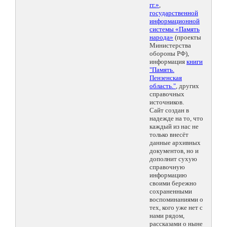
гг.»
,
государственной
информационной
системы «Память
народа»
(проекты
Министерства
обороны РФ),
информация
книги
"Память.
Пензенская
область."
, других
справочных
источников.
Сайт создан в
надежде на то, что
каждый из нас не
только внесёт
данные архивных
документов, но и
дополнит сухую
справочную
информацию
своими бережно
сохраненными
воспоминаниями о
тех, кого уже нет с
нами рядом,
рассказами о ныне