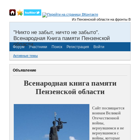
Из Пензенской области на фронты Великой Оте
"Никто не забыт, ничто не забыто".
Всенародная Книга памяти Пензенской
области.
Форум
Участники
Поиск
Регистрация
Войти
Активные темы
Объявление
Всенародная книга памяти
Пензенской области
Сайт посвящается
воинам Великой
Отечественной
войны,
вернувшимся и не
вернувшимся с
войны, которые