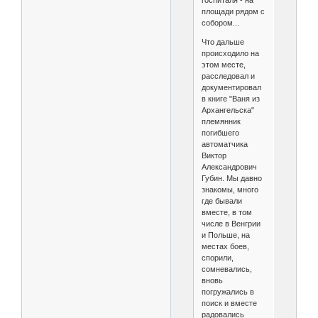
госпиталя - на
площади рядом с
собором...
Что дальше
происходило на
этом месте,
расследовал и
документировал
в книге "Ваня из
Архангельска"
племянник
погибшего
автоматчика
Виктор
Александрович
Губин. Мы давно
знакомы, много
где бывали
вместе, в том
числе в Венгрии
и Польше, на
местах боев,
спорили,
сомневались,
вновь
погружались в
поиск и вместе
радовались