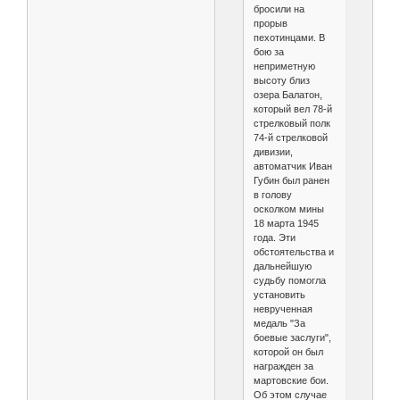
бросили на
прорыв
пехотинцами. В
бою за
неприметную
высоту близ
озера Балатон,
который вел 78-й
стрелковый полк
74-й стрелковой
дивизии,
автоматчик Иван
Губин был ранен
в голову
осколком мины
18 марта 1945
года. Эти
обстоятельства и
дальнейшую
судьбу помогла
установить
неврученная
медаль "За
боевые заслуги",
которой он был
награжден за
мартовские бои.
Об этом случае