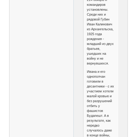
командиров
установлены.
Среди них и
рядовой Губин
Иван Калинович
из Архангельска,
1925 года
рождения -
младший из двух
братьев,
ушедших на
войну и не
вернувшихся.
Ивана и его
однополчан
готовили в
десантники - с их
участием хотели
малой кровью и
без разрушений
отбить у
фашистов
Будапешт. А в
результате, как
нередко
случалось даже
в конце войны,