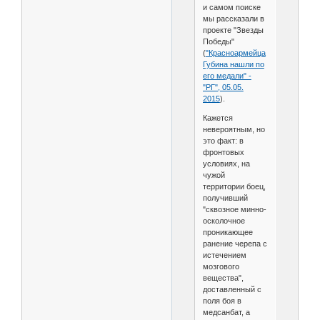
и самом поиске
мы рассказали в
проекте "Звезды
Победы"
(
"Красноармейца
Губина нашли по
его медали" -
"РГ", 05.05.
2015
).
Кажется
невероятным, но
это факт: в
фронтовых
условиях, на
чужой
территории боец,
получивший
"сквозное минно-
осколочное
проникающее
ранение черепа с
истечением
мозгового
вещества",
доставленный с
поля боя в
медсанбат, а