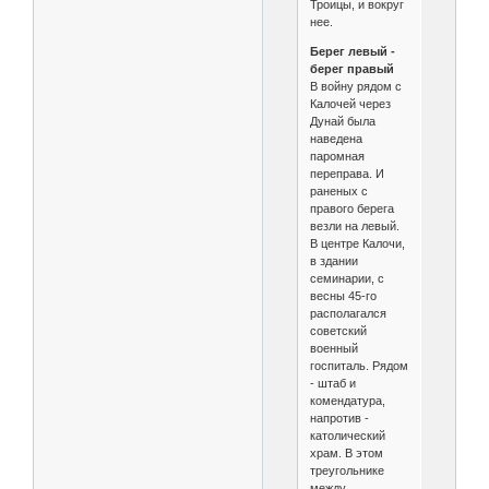
Троицы, и вокруг
нее.
Берег левый -
берег правый
В войну рядом с
Калочей через
Дунай была
наведена
паромная
переправа. И
раненых с
правого берега
везли на левый.
В центре Калочи,
в здании
семинарии, с
весны 45-го
располагался
советский
военный
госпиталь. Рядом
- штаб и
комендатура,
напротив -
католический
храм. В этом
треугольнике
между