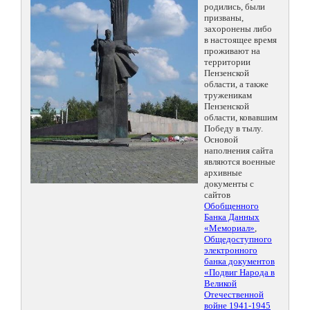
родились, были
призваны,
захоронены либо
в настоящее время
проживают на
территории
Пензенской
области, а также
труженикам
Пензенской
области, ковавшим
Победу в тылу.
Основой
наполнения сайта
являются военные
архивные
документы с
сайтов
Обобщенного
Банка Данных
«Мемориал»
,
Общедоступного
электронного
банка документов
«Подвиг Народа в
Великой
Отечественной
войне 1941-1945