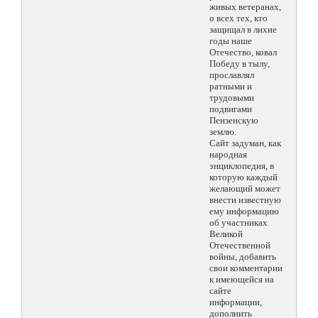
живых ветеранах,
о всех тех, кто
защищал в лихие
годы наше
Отечество, ковал
Победу в тылу,
прославлял
ратными и
трудовыми
подвигами
Пензенскую
землю.
Сайт задуман, как
народная
энциклопедия, в
которую каждый
желающий может
внести известную
ему информацию
об участниках
Великой
Отечественной
войны, добавить
свои комментарии
к имеющейся на
сайте
информации,
дополнить