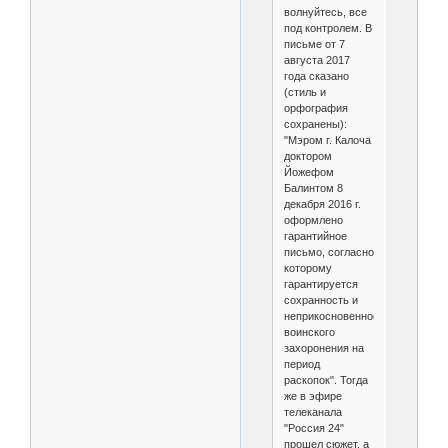
волнуйтесь, все
под контролем. В
письме от 7
августа 2017
года сказано
(стиль и
орфография
сохранены):
"Мэром г. Калоча
доктором
Йожефом
Балинтом 8
декабря 2016 г.
оформлено
гарантийное
письмо, согласно
которому
гарантируется
сохранность и
неприкосновенность
воинского
захоронения на
период
раскопок". Тогда
же в эфире
телеканала
"Россия 24"
прошел сюжет, а