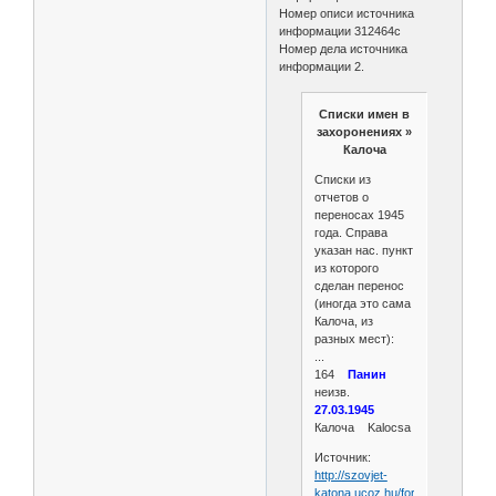
Номер описи источника
информации 312464с
Номер дела источника
информации 2.
Списки имен в
захоронениях »
Калоча
Списки из
отчетов о
переносах 1945
года. Справа
указан нас. пункт
из которого
сделан перенос
(иногда это сама
Калоча, из
разных мест):
...
164
Панин
неизв.
27.03.1945
Калоча Kalocsa
Источник:
http://szovjet-
katona.ucoz.hu/forum/4-