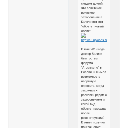
следом другой,
что советское
воинское
захоронение в
Калоче вот-вот
"обретет новый
облик".
В мае 2019 года
доктор Балинт
был гостем
форума
"Атомэкспо" в
России, и я имел
возможность
напрямую
спросить: когда
закончатся
раскопки рядом с
захоронением и
какой вид
обретет площадь
после
реконструкции?
В ответ получил
приглашение: