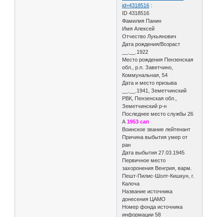
id=4318516
:
ID 4318516
Фамилия Панин
Имя Алексей
Отчество Лукьянович
Дата рождения/Возраст
__.__.1922
Место рождения Пензенская
обл., р.п. Заветчино,
Коммунальная, 54
Дата и место призыва
__.__.1941, Земетчинский
РВК, Пензенская обл.,
Земетчинский р-н
Последнее место службы 26
А
1953 сап
Воинское звание лейтенант
Причина выбытия умер от
ран
Дата выбытия 27.03.1945
Первичное место
захоронения Венгрия, варм.
Пешт-Пилис-Шолт-Кишкун, г.
Калоча
Название источника
донесения ЦАМО
Номер фонда источника
информации 58