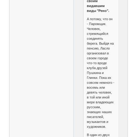
своим
видавшим
виды "Рено".
А потому, что он
- Паромщик.
Человек,
стремящийся
соединять
берега. Выйдя на
пенсию, Ласло
организовал в
своем городе
что-то вроде
клуба друзей
Пушкина и
Глинки. Пока их
совсем немного -
восемь или
девять человек,
в той или иной
мере владеющих
русским,
знающих наших
писателей,
музыкантов и
художников.
В один из двух