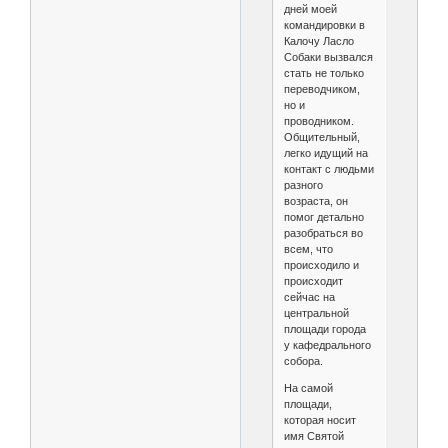
дней моей
командировки в
Калочу Ласло
Собаки вызвался
стать не только
переводчиком,
но и
проводником.
Общительный,
легко идущий на
контакт с людьми
разного
возраста, он
помог детально
разобраться во
всем, что
происходило и
происходит
сейчас на
центральной
площади города
у кафедрального
собора.
На самой
площади,
которая носит
имя Святой