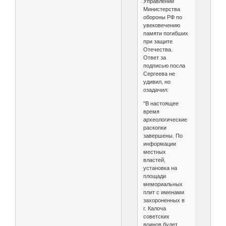
Управлении
Министерства
обороны РФ по
увековечению
памяти погибших
при защите
Отечества.
Ответ за
подписью посла
Сергеева не
удивил, но
озадачил:
"В настоящее
время
археологические
раскопки
завершены. По
информации
местных
властей,
установка на
площади
мемориальных
плит с именами
захороненных в
г. Калоча
советских
воинов будет