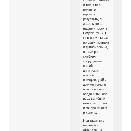
О своих тревогах
и том, что в
одиночку
удалось
разузнать, он
дважды писал
нашему послу в
Будапеште В.Н.
Сергееву. Писал
аргументированно
и дипломатично,
всякий раз
снабжая
сотрудников
нашей
дипмиссии
важной
информацией и
документально
выверенными
сведениями обо
всех погибших,
умерших от ран
и захороненных
в Калоче.
И дважды ему
письменно
отвечали: не