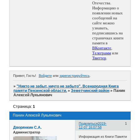
Отечества.
Информацию о
появлении новых
сообщений на
сайте можно
узнавать,
подписавшись на
страничках книги
памяти в
ВКонтакте
,
Телеграмм
или
Твиттер
.
Привет, Гость!
Войдите
или
зарегистрируйтесь
.
»
"Никто не забыт, ничто не забыто". Всенародная Книга
памяти Пензенской области.
»
Земетчинский район
»
Панин
Алексей Лукьянович
Страница:
1
Панин Алексей Лукьянович
Поделиться
2019-
1
Дворянкин С.А.
12-07 16:07:58
Администратор
Информация из Книги Памяти