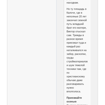
находкам.
Но ту площадь в
Калоче, где в
неполные 20 лет
закончил земной
путь младший
брат его матери,
Виктор отыскал
сам. Трижды в
разное время
приезжал туда и
каждый раз
наталкивался на
забор, раскопки,
груды
стройматериалов
и шум тяжелой
техники там, где
по
христианскому
обычаю даже
разговаривать
нужно
вполголоса.
Приезжайте
осенью