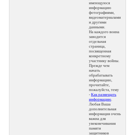
имеющуюся
информацию
фотографиями,
видеоматериалами
и другими
данными.
На каждого воина
заводится
отдельная
страница,
посвященная
конкретному
участнику войны.
Прежде чем
начать
обрабатывать
информацию,
прочитайте,
пожалуйста, тему
-
Как размещать
информацию
.
Любая Ваша
дополнительная
информация очень
важна для
увековечивания
памяти
защитников