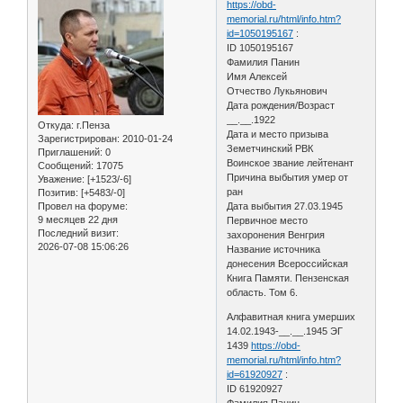
https://obd-
memorial.ru/html/info.htm?
id=1050195167
:
ID 1050195167
Фамилия Панин
Имя Алексей
Отчество Лукьянович
Дата рождения/Возраст
__.__.1922
Откуда:
г.Пенза
Дата и место призыва
Зарегистрирован
: 2010-01-24
Земетчинский РВК
Приглашений:
0
Воинское звание лейтенант
Сообщений:
17075
Причина выбытия умер от
Уважение:
[+1523/-6]
ран
Позитив:
[+5483/-0]
Провел на форуме:
Дата выбытия 27.03.1945
9 месяцев 22 дня
Первичное место
Последний визит:
захоронения Венгрия
2026-07-08 15:06:26
Название источника
донесения Всероссийская
Книга Памяти. Пензенская
область. Том 6.
Алфавитная книга умерших
14.02.1943-__.__.1945 ЭГ
1439
https://obd-
memorial.ru/html/info.htm?
id=61920927
:
ID 61920927
Фамилия Панин