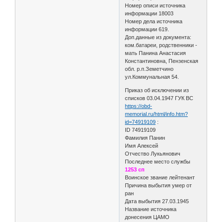
Номер описи источника
информации 18003
Номер дела источника
информации 619.
Доп.данные из документа:
ком.батареи, родственники -
мать Панина Анастасия
Константиновна, Пензенская
обл. р.п.Земетчино
ул.Коммунальная 54.
Приказ об исключении из
списков 03.04.1947 ГУК ВС
https://obd-
memorial.ru/html/info.htm?
id=74919109
:
ID 74919109
Фамилия Панин
Имя Алексей
Отчество Лукьянович
Последнее место службы
1253 сп
Воинское звание лейтенант
Причина выбытия умер от
ран
Дата выбытия 27.03.1945
Название источника
донесения ЦАМО