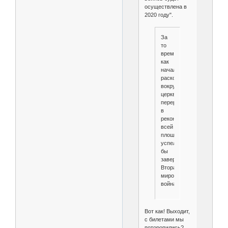
осуществлена в
2020 году".
За
то
время,
как
начались
раскопки
вокруг
церкви,
переросшие
в
реконструкцию
всей
площади,
успела
бы
завершиться
Вторая
мировая
война
Вот как! Выходит,
с билетами мы
поторопились?