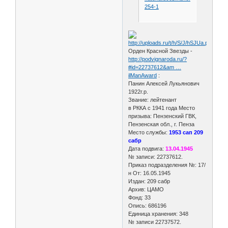
254-1
Орден Красной Звезды -
http://podvignaroda.ru/?
#id=22737612&am …
ilManAward
:
Панин Алексей Лукьянович
1922г.р.
Звание: лейтенант
в РККА с 1941 года Место
призыва: Пензенский ГВК,
Пензенская обл., г. Пенза
Место службы:
1953 сап 209
сабр
Дата подвига:
13.04.1945
№ записи: 22737612.
Приказ подразделения №: 17/
н От: 16.05.1945
Издан: 209 сабр
Архив: ЦАМО
Фонд: 33
Опись: 686196
Единица хранения: 348
№ записи 22737572.