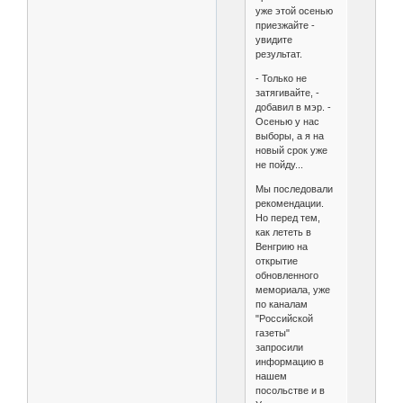
уже этой осенью
приезжайте -
увидите
результат.
- Только не
затягивайте, -
добавил в мэр. -
Осенью у нас
выборы, а я на
новый срок уже
не пойду...
Мы последовали
рекомендации.
Но перед тем,
как лететь в
Венгрию на
открытие
обновленного
мемориала, уже
по каналам
"Российской
газеты"
запросили
информацию в
нашем
посольстве и в