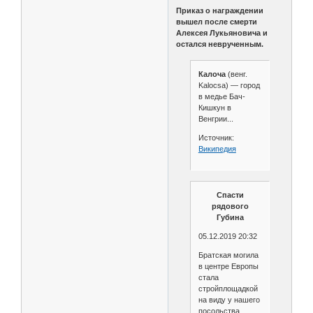
Приказ о награждении
вышел после смерти
Алексея Лукьяновича и
остался неврученным.
Калоча
(венг.
Kalocsa) — город
в медье Бач-
Кишкун в
Венгрии...
Источник:
Википедия
Спасти
рядового
Губина
05.12.2019 20:32
Братская могила
в центре Европы
стала
стройплощадкой
на виду у нашего
посольства