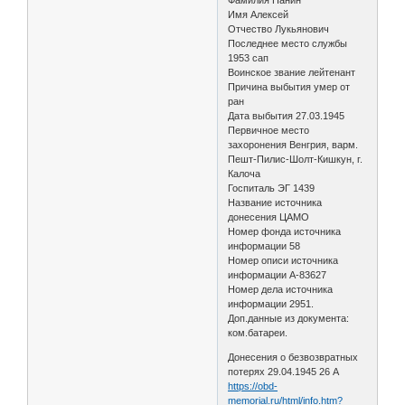
Имя Алексей
Отчество Лукьянович
Последнее место службы
1953 сап
Воинское звание лейтенант
Причина выбытия умер от
ран
Дата выбытия 27.03.1945
Первичное место
захоронения Венгрия, варм.
Пешт-Пилис-Шолт-Кишкун, г.
Калоча
Госпиталь ЭГ 1439
Название источника
донесения ЦАМО
Номер фонда источника
информации 58
Номер описи источника
информации А-83627
Номер дела источника
информации 2951.
Доп.данные из документа:
ком.батареи.
Донесения о безвозвратных
потерях 29.04.1945 26 А
https://obd-
memorial.ru/html/info.htm?