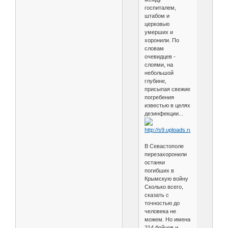
госпиталем,
штабом и
церковью
умерших и
хоронили. По
словам
очевидцев -
слоями, на
небольшой
глубине,
присыпая свежие
погребения
известью в целях
дезинфекции...
В Севастополе
перезахоронили
останки
погибших в
Крымскую войну
Сколько всего,
сказать с
точностью до
человека не
можем. Но имена
214 бойцов и