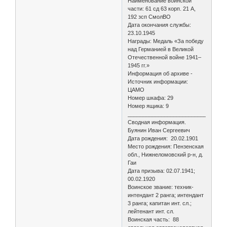
Наименование воинской
части: 61 сд 63 корп. 21 А,
192 зсп СмолВО
Дата окончания службы:
23.10.1945
Награды: Медаль «За победу
над Германией в Великой
Отечественной войне 1941–
1945 гг.»
Информация об архиве -
Источник информации:
ЦАМО
Номер шкафа: 29
Номер ящика: 9
________________________________
Сводная информация.
Буянин Иван Сергеевич
Дата рождения: 20.02.1901
Место рождения: Пензенская
обл., Нижнеломовский р-н, д.
Гаи
Дата призыва: 02.07.1941;
00.02.1920
Воинское звание: техник-
интендант 2 ранга; интендант
3 ранга; капитан инт. сл.;
лейтенант инт. сл.
Воинская часть: 88