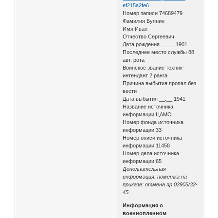
ef215a2fe6
Номер записи 74689479
Фамилия Буянин
Имя Иван
Отчество Сергеевич
Дата рождения __.__.1901
Последнее место службы 88
авт. рота
Воинское звание техник-
интендант 2 ранга
Причина выбытия пропал без
вести
Дата выбытия __.__.1941
Название источника
информации ЦАМО
Номер фонда источника
информации 33
Номер описи источника
информации 11458
Номер дела источника
информации 65
Дополнительная
информация: пометка на
приказе: отмена пр.02905/32-
45.
Информация о
военнопленном