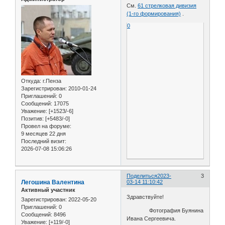
См.
61 стрелковая дивизия
(1-го формирования)
.
0
Откуда:
г.Пенза
Зарегистрирован
: 2010-01-24
Приглашений:
0
Сообщений:
17075
Уважение:
[+1523/-6]
Позитив:
[+5483/-0]
Провел на форуме:
9 месяцев 22 дня
Последний визит:
2026-07-08 15:06:26
Поделиться
2023-
3
Легошина Валентина
03-14 11:10:42
Активный участник
Здравствуйте!
Зарегистрирован
: 2022-05-20
Приглашений:
0
Фотография Буянина
Сообщений:
8496
Ивана Сергеевича.
Уважение:
[+119/-0]