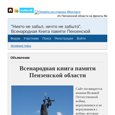
Из Пензенской области на фронты Великой От
"Никто не забыт, ничто не забыто".
Всенародная Книга памяти Пензенской
области.
Форум
Участники
Поиск
Регистрация
Войти
Активные темы
Объявление
Всенародная книга памяти
Пензенской области
Сайт посвящается
воинам Великой
Отечественной
войны,
вернувшимся и не
вернувшимся с
войны, которые