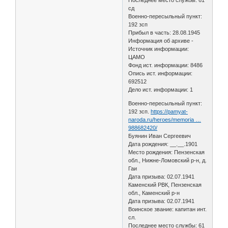
сд
Военно-пересыльный пункт:
192 зсп
Прибыл в часть: 28.08.1945
Информация об архиве -
Источник информации:
ЦАМО
Фонд ист. информации: 8486
Опись ист. информации:
692512
Дело ист. информации: 1
Военно-пересыльный пункт:
192 зсп.
https://pamyat-
naroda.ru/heroes/memoria …
988682420/
Буянин Иван Сергеевич
Дата рождения: __.__.1901
Место рождения: Пензенская
обл., Нижне-Ломовский р-н, д.
Гаи
Дата призыва: 02.07.1941
Каменский РВК, Пензенская
обл., Каменский р-н
Дата призыва: 02.07.1941
Воинское звание: капитан инт.
сл.
Последнее место службы: 61