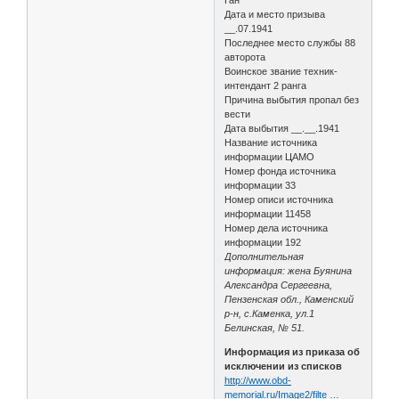
Дата и место призыва
__.07.1941
Последнее место службы 88
авторота
Воинское звание техник-
интендант 2 ранга
Причина выбытия пропал без
вести
Дата выбытия __.__.1941
Название источника
информации ЦАМО
Номер фонда источника
информации 33
Номер описи источника
информации 11458
Номер дела источника
информации 192
Дополнительная
информация: жена Буянина
Александра Сергеевна,
Пензенская обл., Каменский
р-н, с.Каменка, ул.1
Белинская, № 51.
Информация из приказа об
исключении из списков
http://www.obd-
memorial.ru/Image2/filte …