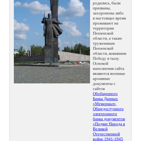
родились, были
призваны,
захоронены либо
в настоящее время
проживают на
территории
Пензенской
области, а также
труженикам
Пензенской
области, ковавшим
Победу в тылу.
Основой
наполнения сайта
являются военные
архивные
документы с
сайтов
Обобщенного
Банка Данных
«Мемориал»
,
Общедоступного
электронного
банка документов
«Подвиг Народа в
Великой
Отечественной
войне 1941-1945