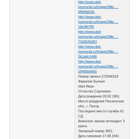
http://www.obd-
memorial.ru/Image2/filte …
8f084b52fc
http://www.obd-
memorial.ru/Image2/filte …
18e3f07ff5
http://www.obd-
memorial.ru/Image2/filte …
73d3045d53
http://www.obd-
memorial.ru/Image2/filte …
0b1a8c2496
http://www.obd-
memorial.ru/Image2/filte …
29485b69b5
Номер записи 272046319
Фамилия Буянин
Имя Иван
Отчество Сергеевич
Дата рождения 20.02.1901
Место рождения Пензенская
обл., г. Пенза
Последнее место службы 61
СД
Воинское звание интендант 3
ранга
Лагерный номер 3821
Дата пленения 17.08.1941