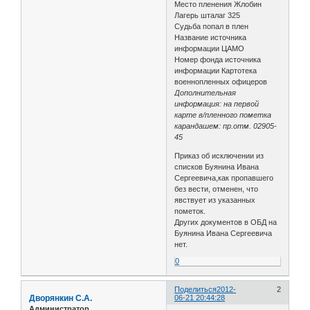
Место пленения Жлобин
Лагерь шталаг 325
Судьба попал в плен
Название источника
информации ЦАМО
Номер фонда источника
информации Картотека
военнопленных офицеров
Дополнительная
информация: на первой
карте в/пленного пометка
карандашем: пр.отм. 02905-
45
Приказ об исключении из
списков Буянина Ивана
Сергеевича,как пропавшего
без вести, отменен, что
явствует из указанных
пометок.
Других документов в ОБД на
Буянина Ивана Сергеевича
нет.
0
Поделиться
2012-
2
Дворянкин С.А.
06-21 20:44:28
Администратор