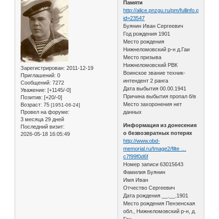
Памяти
http://alice.pnzgu.ru/pm/fullinfo.php?
id=23547
Буянин Иван Сергеевич
Год рождения 1901
Место рождения
Нижнеломовский р-н д.Гаи
Место призыва
Нижнеломовский РВК
Зарегистрирован
: 2011-12-19
Воинское звание техник-
Приглашений:
0
интендент 2 ранга
Сообщений:
7272
Дата выбытия 00.00.1941
Уважение:
[+1145/-0]
Причина выбытия пропал б/в
Позитив:
[+20/-0]
Место захоронения нет
Возраст:
75
[1951-06-24]
Провел на форуме:
данных
3 месяца 29 дней
Информация из донесения
Последний визит:
о безвозвратных потерях
2026-05-18 16:05:49
http://www.obd-
memorial.ru/Image2/filte …
c7f99f0d6f
Номер записи 63015643
Фамилия Буянин
Имя Иван
Отчество Сергеевич
Дата рождения __.__.1901
Место рождения Пензенская
обл., Нижнеломовский р-н, д.
Ган