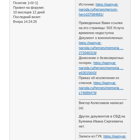
Позитив:
[+0/-1]
Источник:
https://pamyat-
Провел на форуме:
naroda.ru/heroes/person-
10 месяцев 12 дней
hero107584681/
Последний визит:
Вчера 14:24:25
Приведенные Вами ссылки
на его страницы: 503 Услуга
временно недоступна
Документ о военнопленных.
https://pamyat-
naroda.ru/heroes/memoria …
272046319/
Донесение о безвозвратных
потерях.
https://pamyat-
naroda.ru/heroes/memoria …
e63015643/
Приказ об исключении из
списков.
https://pamyat-
naroda.ru/heroes/memoria …
z74689479/
________________________________
Виктор Колесников написал
(а):
Других документов в ОБД на
Буянина Ивана Сергеевича
нет.
________________________________
Записи из ГУК.
https://pamyat-