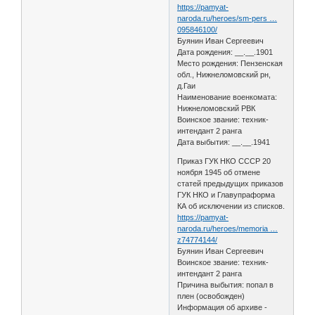
https://pamyat-
naroda.ru/heroes/sm-pers …
095846100/
Буянин Иван Сергеевич
Дата рождения: __.__.1901
Место рождения: Пензенская
обл., Нижнеломовский рн,
д.Гаи
Наименование военкомата:
Нижнеломовский РВК
Воинское звание: техник-
интендант 2 ранга
Дата выбытия: __.__.1941
Приказ ГУК НКО СССР 20
ноября 1945 об отмене
статей предыдущих приказов
ГУК НКО и Главупраформа
КА об исключении из списков.
https://pamyat-
naroda.ru/heroes/memoria …
z74774144/
Буянин Иван Сергеевич
Воинское звание: техник-
интендант 2 ранга
Причина выбытия: попал в
плен (освобожден)
Информация об архиве -