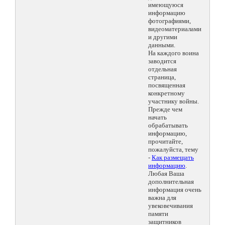
имеющуюся
информацию
фотографиями,
видеоматериалами
и другими
данными.
На каждого воина
заводится
отдельная
страница,
посвященная
конкретному
участнику войны.
Прежде чем
начать
обрабатывать
информацию,
прочитайте,
пожалуйста, тему
-
Как размещать
информацию
.
Любая Ваша
дополнительная
информация очень
важна для
увековечивания
памяти
защитников