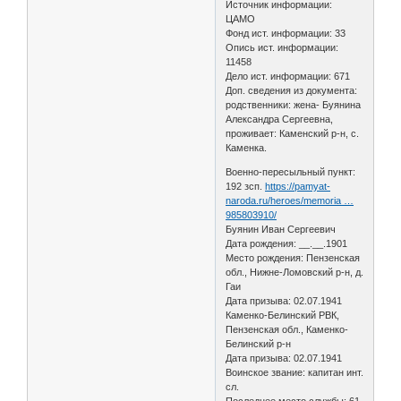
Источник информации:
ЦАМО
Фонд ист. информации: 33
Опись ист. информации:
11458
Дело ист. информации: 671
Доп. сведения из документа:
родственники: жена- Буянина
Александра Сергеевна,
проживает: Каменский р-н, с.
Каменка.
Военно-пересыльный пункт:
192 зсп.
https://pamyat-
naroda.ru/heroes/memoria …
985803910/
Буянин Иван Сергеевич
Дата рождения: __.__.1901
Место рождения: Пензенская
обл., Нижне-Ломовский р-н, д.
Гаи
Дата призыва: 02.07.1941
Каменко-Белинский РВК,
Пензенская обл., Каменко-
Белинский р-н
Дата призыва: 02.07.1941
Воинское звание: капитан инт.
сл.
Последнее место службы: 61