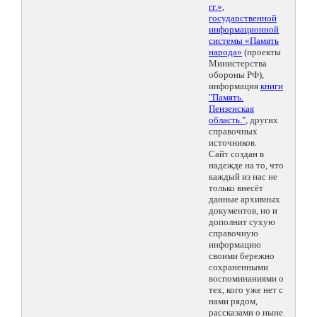
гг.»
,
государственной
информационной
системы «Память
народа»
(проекты
Министерства
обороны РФ),
информация
книги
"Память.
Пензенская
область."
, других
справочных
источников.
Сайт создан в
надежде на то, что
каждый из нас не
только внесёт
данные архивных
документов, но и
дополнит сухую
справочную
информацию
своими бережно
сохраненными
воспоминаниями о
тех, кого уже нет с
нами рядом,
рассказами о ныне