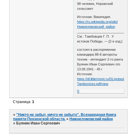
98 человек, Норовский
сельсовет
Источник: Википедия.
https://ru.wikipedia.org/wiki/
Нижнеломовский_район
________________________________
См.: Тамбовцев Г. П. У
истоков Победы. — [2-е изд.]
состоял в распоряжении
командира 88-й автороты
техник - интендант 2-го ранга
Буянин Иван Сергеевич п/о
13.09.1941 - 45 г
Источник:
https://dl.liblermont.ru/DL/pobeda
Tambovtsev.pdf/view
0
Страница:
1
»
"Никто не забыт, ничто не забыто". Всенародная Книга
памяти Пензенской области.
»
Нижнеломовский район
»
Буянин Иван Сергеевич