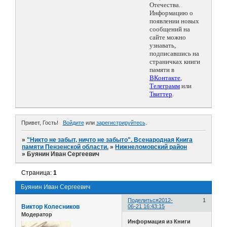
Отечества.
Информацию о
появлении новых
сообщений на
сайте можно
узнавать,
подписавшись на
страничках книги
памяти в
ВКонтакте
,
Телеграмм
или
Твиттер
.
Привет, Гость!
Войдите
или
зарегистрируйтесь
.
»
"Никто не забыт, ничто не забыто". Всенародная Книга
памяти Пензенской области.
»
Нижнеломовский район
»
Буянин Иван Сергеевич
Страница:
1
Буянин Иван Сергеевич
Поделиться
2012-
1
Виктор Колесников
06-21 16:43:15
Модератор
Информация из Книги