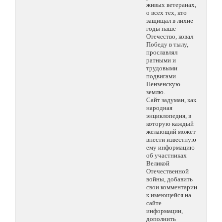
живых ветеранах,
о всех тех, кто
защищал в лихие
годы наше
Отечество, ковал
Победу в тылу,
прославлял
ратными и
трудовыми
подвигами
Пензенскую
землю.
Сайт задуман, как
народная
энциклопедия, в
которую каждый
желающий может
внести известную
ему информацию
об участниках
Великой
Отечественной
войны, добавить
свои комментарии
к имеющейся на
сайте
информации,
дополнить