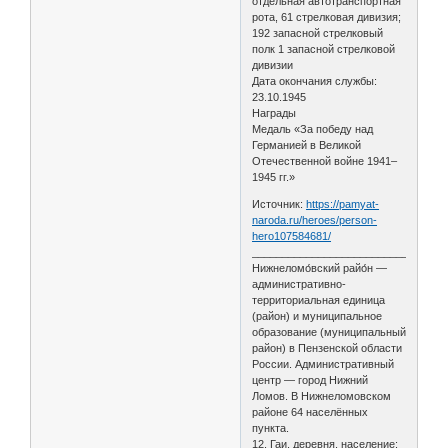
отдельная автотранспортная
рота, 61 стрелковая дивизия;
192 запасной стрелковый
полк 1 запасной стрелковой
дивизии
Дата окончания службы:
23.10.1945
Награды
Медаль «За победу над
Германией в Великой
Отечественной войне 1941–
1945 гг.»
Источник:
https://pamyat-
naroda.ru/heroes/person-
hero107584681/
________________________________
Нижнеломо́вский райо́н —
административно-
территориальная единица
(район) и муниципальное
образование (муниципальный
район) в Пензенской области
России. Административный
центр — город Нижний
Ломов. В Нижнеломовском
районе 64 населённых
пункта.
12. Гаи, деревня, население: