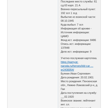
Последнее место службы: 61
сд 63 корп. 21 А
Военно-пересыльный пункт:
192 зсп 1 зсд
Выбытие из воинской части:
08.10.1945
Куда выбыл: 7 зсп
Информация об архиве -
Источник информации:
ЦАМО
Фонд ист. информации: 8486
Опись ист. информации:
137848
Дело ист. информации: 9
Учетно-послужная картотека.
https://pamyat-
naroda.ru/heroes/kld-car …
er2430054/
Буянин Иван Сергеевич
Дата рождения: 20.02.1901
Место рождения: Пензенская
обл., Нижне-Ломовский р-н, д.
Гаи
Дата поступления на службу:
__.02.1920
Воинское звание: лейтенант
инт. сл.