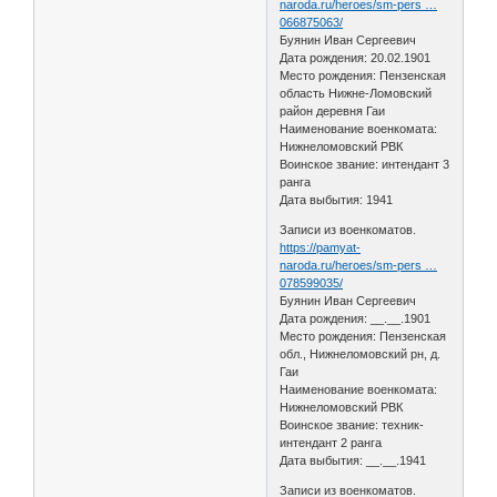
naroda.ru/heroes/sm-pers …
066875063/
Буянин Иван Сергеевич
Дата рождения: 20.02.1901
Место рождения: Пензенская
область Нижне-Ломовский
район деревня Гаи
Наименование военкомата:
Нижнеломовский РВК
Воинское звание: интендант 3
ранга
Дата выбытия: 1941
Записи из военкоматов.
https://pamyat-
naroda.ru/heroes/sm-pers …
078599035/
Буянин Иван Сергеевич
Дата рождения: __.__.1901
Место рождения: Пензенская
обл., Нижнеломовский рн, д.
Гаи
Наименование военкомата:
Нижнеломовский РВК
Воинское звание: техник-
интендант 2 ранга
Дата выбытия: __.__.1941
Записи из военкоматов.