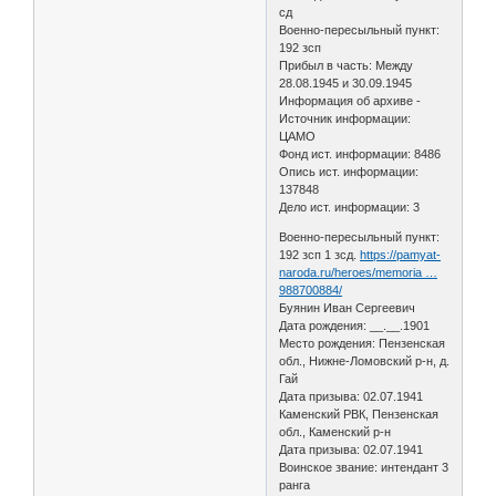
сд
Военно-пересыльный пункт:
192 зсп
Прибыл в часть: Между
28.08.1945 и 30.09.1945
Информация об архиве -
Источник информации:
ЦАМО
Фонд ист. информации: 8486
Опись ист. информации:
137848
Дело ист. информации: 3
Военно-пересыльный пункт:
192 зсп 1 зсд.
https://pamyat-
naroda.ru/heroes/memoria …
988700884/
Буянин Иван Сергеевич
Дата рождения: __.__.1901
Место рождения: Пензенская
обл., Нижне-Ломовский р-н, д.
Гай
Дата призыва: 02.07.1941
Каменский РВК, Пензенская
обл., Каменский р-н
Дата призыва: 02.07.1941
Воинское звание: интендант 3
ранга