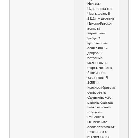
Николая
Чудотворца в с.
Чернышево. В
1911 г. – деревня
Николо-Китской
волости
Керенского
уезда, 2
крестьянских
общества, 68
дворов, 2
ветряные
мельницы, 5
шерсточесалок,
2 овчинных
заведения. В
1955 г. –
Краснодубравского
сельсовета
Салтыковского
района, бригада
колхоза имени
Хрущева.
Решением
Пензенского
облисполкома от
27.01.1988 г.
исключена из