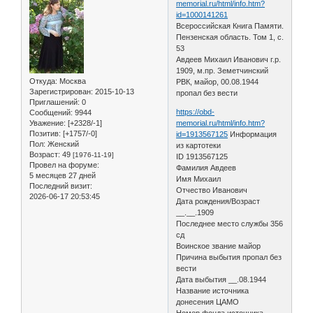
memorial.ru/html/info.htm?
id=1000141261
Всероссийская Книга Памяти.
Пензенская область. Том 1, с.
53
Авдеев Михаил Иванович г.р.
1909, м.пр. Земетчинский
Откуда:
Москва
РВК, майор, 00.08.1944
Зарегистрирован
: 2015-10-13
пропал без вести
Приглашений:
0
https://obd-
Сообщений:
9944
Уважение:
[+2328/-1]
memorial.ru/html/info.htm?
Позитив:
[+1757/-0]
id=1913567125
Информация
Пол:
Женский
из картотеки
Возраст:
49
[1976-11-19]
ID 1913567125
Провел на форуме:
Фамилия Авдеев
5 месяцев 27 дней
Имя Михаил
Последний визит:
Отчество Иванович
2026-06-17 20:53:45
Дата рождения/Возраст
__.__.1909
Последнее место службы 356
сд
Воинское звание майор
Причина выбытия пропал без
вести
Дата выбытия __.08.1944
Название источника
донесения ЦАМО
Номер фонда источника