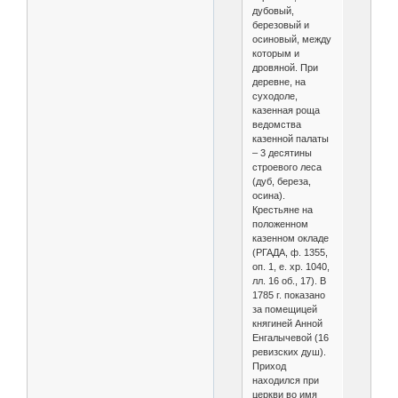
дубовый,
березовый и
осиновый, между
которым и
дровяной. При
деревне, на
суходоле,
казенная роща
ведомства
казенной палаты
– 3 десятины
строевого леса
(дуб, береза,
осина).
Крестьяне на
положенном
казенном окладе
(РГАДА, ф. 1355,
оп. 1, е. хр. 1040,
лл. 16 об., 17). В
1785 г. показано
за помещицей
княгиней Анной
Енгалычевой (16
ревизских душ).
Приход
находился при
церкви во имя