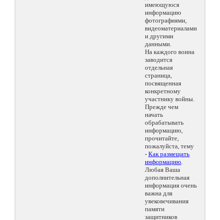
имеющуюся
информацию
фотографиями,
видеоматериалами
и другими
данными.
На каждого воина
заводится
отдельная
страница,
посвященная
конкретному
участнику войны.
Прежде чем
начать
обрабатывать
информацию,
прочитайте,
пожалуйста, тему
-
Как размещать
информацию
.
Любая Ваша
дополнительная
информация очень
важна для
увековечивания
памяти
защитников