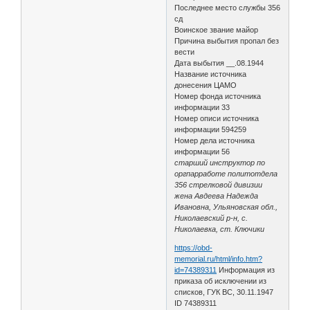
Последнее место службы 356
сд
Воинское звание майор
Причина выбытия пропал без
вести
Дата выбытия __.08.1944
Название источника
донесения ЦАМО
Номер фонда источника
информации 33
Номер описи источника
информации 594259
Номер дела источника
информации 56
старший инструктор по
оргпарработе политотдела
356 стрелковой дивизии
жена Авдеева Надежда
Ивановна, Ульяновская обл.,
Николаевский р-н, с.
Николаевка, ст. Ключики
https://obd-
memorial.ru/html/info.htm?
id=74389311
Информация из
приказа об исключении из
списков, ГУК ВС, 30.11.1947
ID 74389311