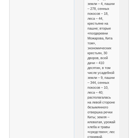
земли – 4, пашни
– 278, сенных
покосов – 18,
леса – 44,
крестьяне на
пашне; вторые
«полдеревни
Можарова, Кита
тож»,
экономических
крестьян, 30
дворов, всей
дачи – 410
десятин, в том
числе усадебной
земли – 9, пашни
– 344, сенных
покосов – 10,
леса – 40;
располагалась
на левой стороне
безымянного
отвершка речки
Киты; земля –
иловатая, урожай
хлеба и травы
«средствен»; лес
строевой,