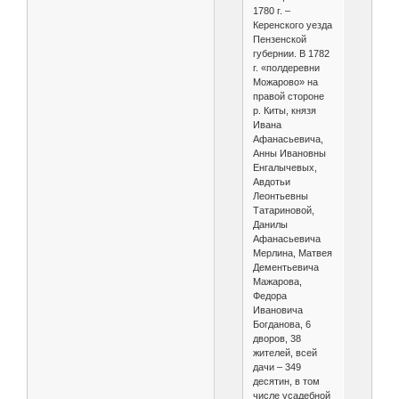
1780 г. –
Керенского уезда
Пензенской
губернии. В 1782
г. «полдеревни
Можарово» на
правой стороне
р. Киты, князя
Ивана
Афанасьевича,
Анны Ивановны
Енгалычевых,
Авдотьи
Леонтьевны
Татариновой,
Данилы
Афанасьевича
Мерлина, Матвея
Дементьевича
Мажарова,
Федора
Ивановича
Богданова, 6
дворов, 38
жителей, всей
дачи – 349
десятин, в том
числе усадебной