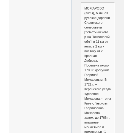
МОЖАРОВО
(Киты), бывшая
русская деревня
Сядемского
сельсовета
[Земетчинского
р-на Пензенсокй
обл.], в 11 км от
него, в 2 км к
востоку от с.
Красная
Дуброва.
Поселена около
1700 г. драгуном
Гаврилой
Можаровым. В
1721 г. –
Керенского уезда
«деревня
Можарова, что на
Ките», Гаврилы
Гавриловича
Можарова,
затем, до 1766 г.,
владение
монастыря и
помещичья. С