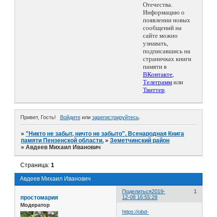
Отечества.
Информацию о
появлении новых
сообщений на
сайте можно
узнавать,
подписавшись на
страничках книги
памяти в
ВКонтакте
,
Телеграмм
или
Твиттер
.
Привет, Гость!
Войдите
или
зарегистрируйтесь
.
»
"Никто не забыт, ничто не забыто". Всенародная Книга
памяти Пензенской области.
»
Земетчинский район
»
Авдеев Михаил Иванович
Страница:
1
Авдеев Михаил Иванович
Поделиться
2019-
1
простомария
12-08 16:55:28
Модератор
https://obd-