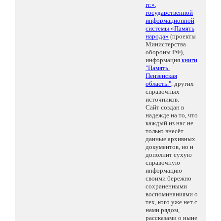
гг.»
,
государственной
информационной
системы «Память
народа»
(проекты
Министерства
обороны РФ),
информация
книги
"Память.
Пензенская
область."
, других
справочных
источников.
Сайт создан в
надежде на то, что
каждый из нас не
только внесёт
данные архивных
документов, но и
дополнит сухую
справочную
информацию
своими бережно
сохраненными
воспоминаниями о
тех, кого уже нет с
нами рядом,
рассказами о ныне