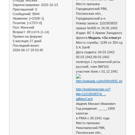
Откуда:
Москва
Место призыва:
Зарегистрирован
: 2015-10-13
Городищенский РВК,
Приглашений:
0
Пензенская обл.,
Сообщений:
9944
Уважение:
[+2328/-1]
Городищенский р-н
Позитив:
[+1757/-0]
Номер записи: 1101953833
Пол:
Женский
приказ №400 от 26.05.1942
Возраст:
49
[1976-11-19]
Издан: ВС 5 Армии Западного
Провел на форуме:
фронта
Медаль «За отвагу»
5 месяцев 27 дней
Место службы: 1199 сп 354 сд
Последний визит:
5 А ЗапФ
2026-06-17 20:53:45
Дата подвига: 04.03.1942-
05.03.1942,09.03.1942
политрук 1 пулеметной роты
русский, член ВКП(б)
участник боев с 01.12.1941
http://podvignaroda.ru/?
#id=1101953837& …
ailManCard
Авдеев Михаил Иванович
Год рождения: __.__.1909
капитан
в РККА с 08.1941 года
Место призыва:
Николаевский РВК,
Пензенская обл.,