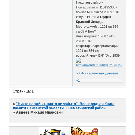
Николаевский р-н
Номер записи: 1101953837
приказ №189/н от 29.09.1943
Издан: ВС 65 А
Орден
Красной Звезды
Место службы: 1201 сп 354
сд 65 А БелФ
Дата подвига: 15.08.1943-
28.08.1943
секретарь парторганизации
1201 сп 354 сд
русский, член ВКП(б) с 1939
>354-я стрелковая дивизия
+1
Страница:
1
»
"Никто не забыт, ничто не забыто". Всенародная Книга
памяти Пензенской области.
»
Земетчинский район
»
Авдеев Михаил Иванович