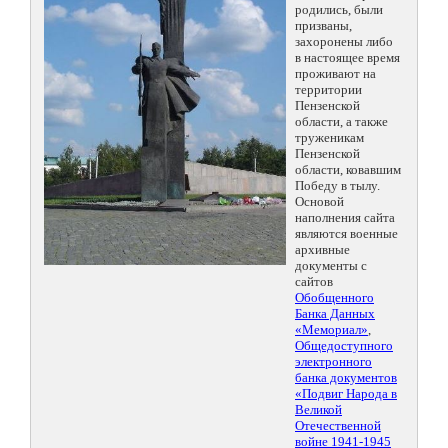
родились, были
призваны,
захоронены либо
в настоящее время
проживают на
территории
Пензенской
области, а также
труженикам
Пензенской
области, ковавшим
Победу в тылу.
Основой
наполнения сайта
являются военные
архивные
документы с
сайтов
Обобщенного
Банка Данных
«Мемориал»
,
Общедоступного
электронного
банка документов
«Подвиг Народа в
Великой
Отечественной
войне 1941-1945