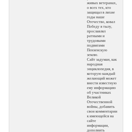
живых ветеранах,
о всех тех, кто
защищал в лихие
годы наше
Отечество, ковал
Победу в тылу,
прославлял
ратными и
трудовыми
подвигами
Пензенскую
землю.
Сайт задуман, как
народная
энциклопедия, в
которую каждый
желающий может
внести известную
ему информацию
об участниках
Великой
Отечественной
войны, добавить
свои комментарии
к имеющейся на
сайте
информации,
дополнить