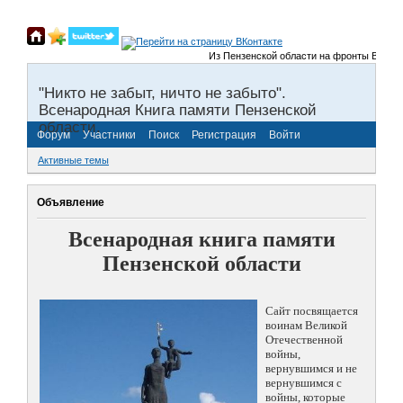
Из Пензенской области на фронты Великой 
"Никто не забыт, ничто не забыто".
Всенародная Книга памяти Пензенской
области.
Форум
Участники
Поиск
Регистрация
Войти
Активные темы
Объявление
Всенародная книга памяти
Пензенской области
Сайт посвящается
воинам Великой
Отечественной
войны,
вернувшимся и не
вернувшимся с
войны, которые