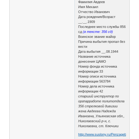
Фамилия Авдеев
Имя Михаил
Отчество Иванович
Дата рождения/Возраст
__.__.1909
Последнее место службы 856
сд
(в тексте: 356 сд)
Воинское звание майор
Причина выбытия пропал без
вести
Дата выбытия __.08.1944
Название источника
донесения ЦАМО
Номер фонда источника
информации 33
Номер описи источника
информации 563784
Номер дела источника
информации 42
старший инструктор по
оргпарработе политотдела
356 стрелковой дивизии
жена Авдеева Надежда
Ивановна, Ульяновская обл.,
Николаевский р-н, с.
Николаевка, ст. Ключики
http://www.suslony.ru/Penzagebiet/zem