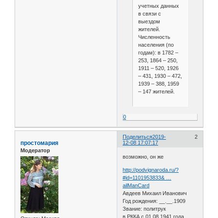
учетных данных
в связи с
выездом
жителей.
Численность
населения (по
годам): в 1782 –
253, 1864 – 250,
1911 – 520, 1926
– 431, 1930 – 472,
1939 – 388, 1959
– 147 жителей.
0
Поделиться
2019-
2
простомария
12-08 17:07:17
Модератор
возможно, он же
http://podvignaroda.ru/?
#id=1101953833& …
ailManCard
Авдеев Михаил Иванович
Год рождения: __.__.1909
Звание: политрук
в РККА с 01.08.1941 года