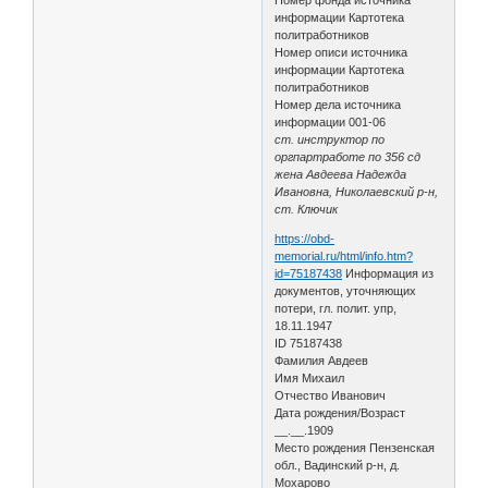
информации Картотека
политработников
Номер описи источника
информации Картотека
политработников
Номер дела источника
информации 001-06
ст. инструктор по
оргпартработе по 356 сд
жена Авдеева Надежда
Ивановна, Николаевский р-н,
ст. Ключик
https://obd-
memorial.ru/html/info.htm?
id=75187438
Информация из
документов, уточняющих
потери, гл. полит. упр,
18.11.1947
ID 75187438
Фамилия Авдеев
Имя Михаил
Отчество Иванович
Дата рождения/Возраст
__.__.1909
Место рождения Пензенская
обл., Вадинский р-н, д.
Мохарово