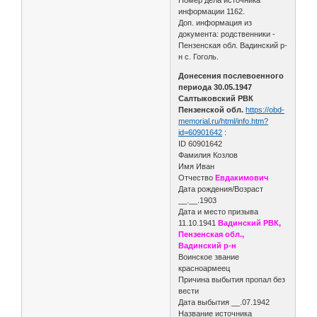
информации 1162.
Доп. информация из
документа: родственники -
Пензенская обл. Вадинский р-
н с. Гоголь.
Донесения послевоенного
периода 30.05.1947
Салтыковский РВК
Пензенской обл.
https://obd-
memorial.ru/html/info.htm?
id=60901642
:
ID 60901642
Фамилия Козлов
Имя Иван
Отчество
Евдакимович
Дата рождения/Возраст
__.__.1903
Дата и место призыва
11.10.1941
Вадинский РВК,
Пензенская обл.,
Вадинский р-н
Воинское звание
красноармеец
Причина выбытия пропал без
вести
Дата выбытия __.07.1942
Название источника