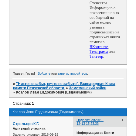
Отечества.
Информацию о
появлении новых
сообщений на
сайте можно
узнавать,
подписавшись на
страничках книги
памяти в
ВКонтакте
,
Телеграмм
или
Твиттер
.
Привет, Гость!
Войдите
или
зарегистрируйтесь
.
»
"Никто не забыт, ничто не забыто". Всенародная Книга
памяти Пензенской области.
»
Земетчинский район
»
Козлов Иван Евдокимович (Евдакимович)
Страница:
1
Козлов Иван Евдокимович (Евдакимович)
Поделиться
2019-
1
Стрельцов К.Г.
12-13 15:23:33
Активный участник
Информация из Книги
Зарегистрирован
: 2018-09-19