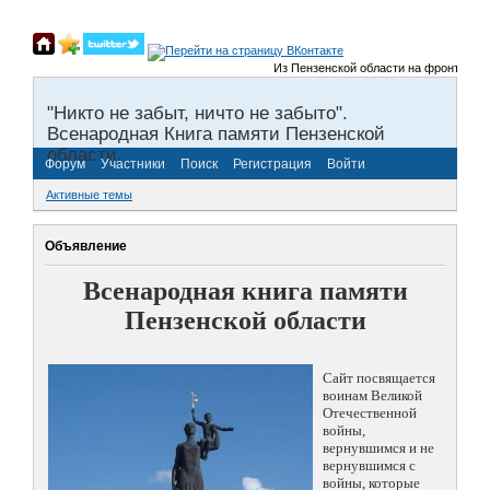
Из Пензенской области на фронты Велик
"Никто не забыт, ничто не забыто".
Всенародная Книга памяти Пензенской
области.
Форум
Участники
Поиск
Регистрация
Войти
Активные темы
Объявление
Всенародная книга памяти
Пензенской области
Сайт посвящается
воинам Великой
Отечественной
войны,
вернувшимся и не
вернувшимся с
войны, которые