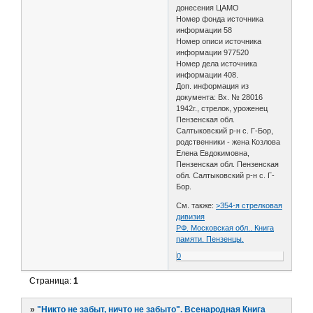
донесения ЦАМО
Номер фонда источника
информации 58
Номер описи источника
информации 977520
Номер дела источника
информации 408.
Доп. информация из
документа: Вх. № 28016
1942г., стрелок, уроженец
Пензенская обл.
Салтыковский р-н с. Г-Бор,
родственники - жена Козлова
Елена Евдокимовна,
Пензенская обл. Пензенская
обл. Салтыковский р-н с. Г-
Бор.
См. также:
>354-я стрелковая
дивизия
РФ. Московская обл.. Книга
памяти. Пензенцы.
0
Страница:
1
»
"Никто не забыт, ничто не забыто". Всенародная Книга