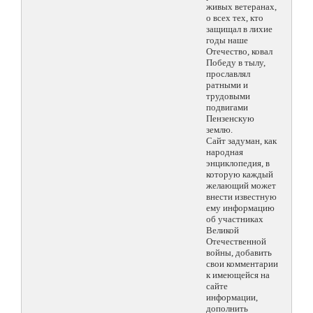
живых ветеранах,
о всех тех, кто
защищал в лихие
годы наше
Отечество, ковал
Победу в тылу,
прославлял
ратными и
трудовыми
подвигами
Пензенскую
землю.
Сайт задуман, как
народная
энциклопедия, в
которую каждый
желающий может
внести известную
ему информацию
об участниках
Великой
Отечественной
войны, добавить
свои комментарии
к имеющейся на
сайте
информации,
дополнить