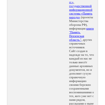
гг.»
,
государственной
информационной
системы «Память
народа»
(проекты
Министерства
обороны РФ),
информация
книги
"Память.
Пензенская
область."
, других
справочных
источников.
Сайт создан в
надежде на то, что
каждый из нас не
только внесёт
данные архивных
документов, но и
дополнит сухую
справочную
информацию
своими бережно
сохраненными
воспоминаниями о
тех, кого уже нет с
нами рядом,
рассказами о ныне