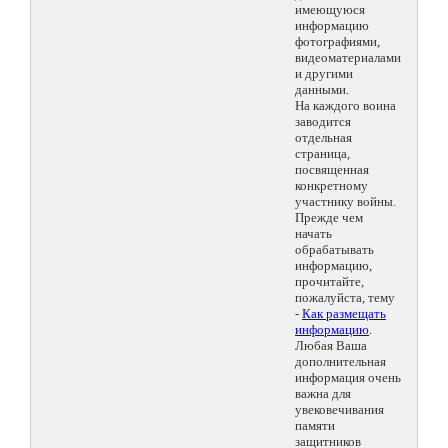
имеющуюся
информацию
фотографиями,
видеоматериалами
и другими
данными.
На каждого воина
заводится
отдельная
страница,
посвященная
конкретному
участнику войны.
Прежде чем
начать
обрабатывать
информацию,
прочитайте,
пожалуйста, тему
-
Как размещать
информацию
.
Любая Ваша
дополнительная
информация очень
важна для
увековечивания
памяти
защитников