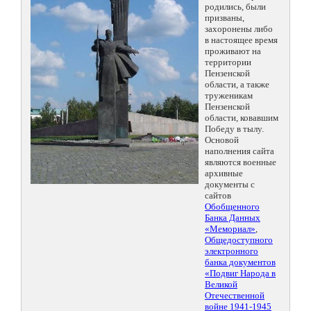
родились, были
призваны,
захоронены либо
в настоящее время
проживают на
территории
Пензенской
области, а также
труженикам
Пензенской
области, ковавшим
Победу в тылу.
Основой
наполнения сайта
являются военные
архивные
документы с
сайтов
Обобщенного
Банка Данных
«Мемориал»
,
Общедоступного
электронного
банка документов
«Подвиг Народа в
Великой
Отечественной
войне 1941-1945