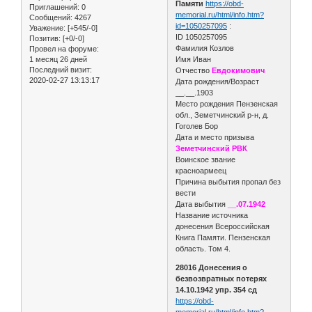
Памяти
https://obd-
Приглашений:
0
memorial.ru/html/info.htm?
Сообщений:
4267
id=1050257095
:
Уважение:
[+545/-0]
ID 1050257095
Позитив:
[+0/-0]
Фамилия Козлов
Провел на форуме:
1 месяц 26 дней
Имя Иван
Последний визит:
Отчество
Евдокимович
2020-02-27 13:13:17
Дата рождения/Возраст
__.__.1903
Место рождения Пензенская
обл., Земетчинский р-н, д.
Гоголев Бор
Дата и место призыва
Земетчинский РВК
Воинское звание
красноармеец
Причина выбытия пропал без
вести
Дата выбытия
__.07.1942
Название источника
донесения Всероссийская
Книга Памяти. Пензенская
область. Том 4.
28016 Донесения о
безвозвратных потерях
14.10.1942 упр. 354 сд
https://obd-
memorial.ru/html/info.htm?