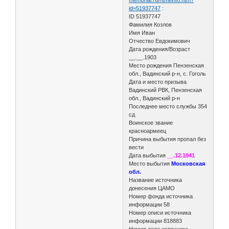
id=51937747
:
ID 51937747
Фамилия Козлов
Имя Иван
Отчество Евдокимович
Дата рождения/Возраст
__.__.1903
Место рождения Пензенская
обл., Вадинский р-н, с. Гоголь
Дата и место призыва
Вадинский РВК, Пензенская
обл., Вадинский р-н
Последнее место службы 354
сд
Воинское звание
красноармеец
Причина выбытия пропал без
вести
Дата выбытия
__.12.1941
Место выбытия
Московская
обл.
Название источника
донесения ЦАМО
Номер фонда источника
информации 58
Номер описи источника
информации 818883
Номер дела источника