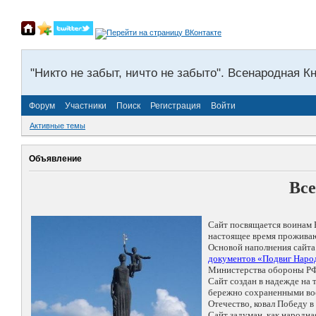
"Никто не забыт, ничто не забыто". Всенародная К
Форум
Участники
Поиск
Регистрация
Войти
Активные темы
Объявление
Все
Сайт посвящается воинам 
настоящее время проживаю
Основой наполнения сайта
документов «Подвиг Народ
Министерства обороны РФ
Сайт создан в надежде на
бережно сохраненными восп
Отечество, ковал Победу 
Сайт задуман, как народн