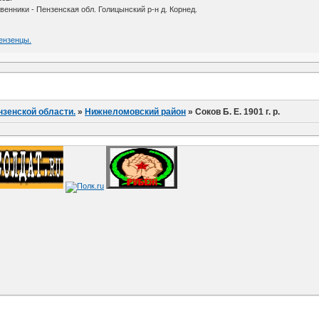
енники - Пензенская обл. Голицынский р-н д. Корнед.
я
Пензенцы.
нзенской области.
»
Нижнеломовский район
»
Соков Б. Е. 1901 г. р.