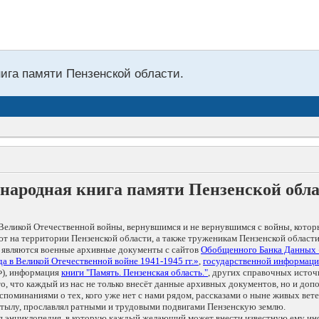
нига памяти Пензенской области.
народная книга памяти Пензенской обл
Великой Отечественной войны, вернувшимся и не вернувшимся с войны, котор
т на территории Пензенской области, а также труженикам Пензенской области
 являются военные архивные документы с сайтов
Обобщенного Банка Данных
а в Великой Отечественной войне 1941-1945 гг.»
,
государственной информаци
), информация
книги "Память. Пензенская область."
, других справочных источ
 то, что каждый из нас не только внесёт данные архивных документов, но и 
оминаниями о тех, кого уже нет с нами рядом, рассказами о ныне живых ветер
в тылу, прославлял ратными и трудовыми подвигами Пензенскую землю.
ая энциклопедия, в которую каждый желающий может внести известную ему и