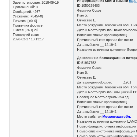
Информация из Книги Памяти
https
Зарегистрирован
: 2018-09-19
ID 1050239403
Приглашений:
0
Фамилия Соков
Сообщений:
4267
Имя Б.
Уважение:
[+545/-0]
Отчество Е.
Позитив:
[+0/-0]
Место рождения Пензенская обл., Ни
Провел на форуме:
1 месяц 26 дней
Дата и место призыва Нижнеломовск
Последний визит:
Воинское звание красноармеец
2020-02-27 13:13:17
Причина выбытия пропал без вести
Дата выбытия __.12.1941
Название источника донесения Всерос
Донесения о безвозвратных потерях
ID 51937752
Фамилия Соков
Имя Б.
Отчество Е.
Дата рождения/Возраст __.__.1901
Место рождения Пензенская обл., Гол
Дата и место призыва Голицинский РВ
Последнее место службы 354 сд
Воинское звание красноармеец
Причина выбытия пропал без вести
Дата выбытия __.12.1941
Место выбытия
Московская обл.
Название источника донесения ЦАМ
Номер фонда источника информации
Номер описи источника информации 
Номер дела источника информации 11