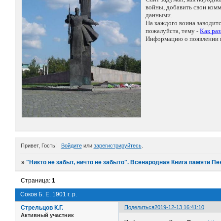
войны, добавить свои ко
данными.
На каждого воина заводит
пожалуйста, тему -
Как ра
Информацию о появлении н
Привет, Гость!
Войдите
или
зарегистрируйтесь
.
»
"Никто не забыт, ничто не забыто". Всенародная Книга памяти Пе
Страница:
1
Соков Б. Е. 1901 г. р.
Стрельцов К.Г.
Поделиться
2019-12-13 16:41:10
Активный участник