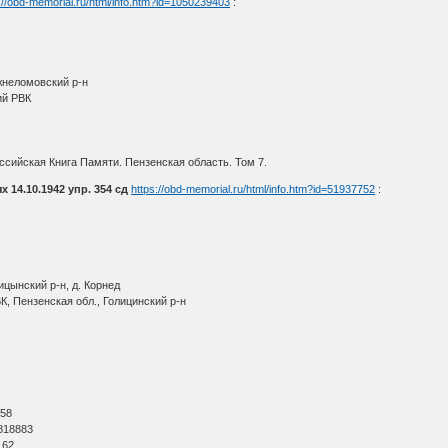
://obd-memorial.ru/html/info.htm?id=1050239403
:
жнеломовский р-н
ий РВК
сийская Книга Памяти. Пензенская область. Том 7.
 14.10.1942 упр. 354 сд
https://obd-memorial.ru/html/info.htm?id=51937752
:
ицынский р-н, д. Корнед
К, Пензенская обл., Голицинский р-н
О
 58
818883
62.