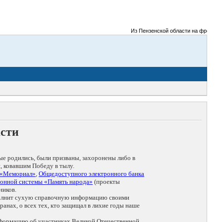
Из Пензенской области на фронты Ве
асти
ые родились, были призваны, захоронены либо в
, ковавшим Победу в тылу.
 «Мемориал»
,
Общедоступного электронного банка
онной системы «Память народа»
(проекты
ников.
дополнит сухую справочную информацию своими
анах, о всех тех, кто защищал в лихие годы наше
нформацию об участниках Великой Отечественной