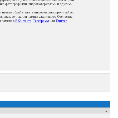
цию фотографиями, видеоматериалами и другими
ем начать обрабатывать информацию, прочитайте,
я увековечивания памяти защитников Отечества.
и памяти в
ВКонтакте
,
Телеграмм
или
Твиттер
.
1