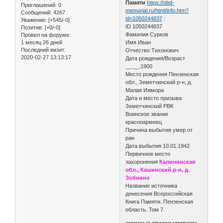
Памяти
https://obd-
Приглашений:
0
memorial.ru/html/info.htm?
Сообщений:
4267
id=1050244837
:
Уважение:
[+545/-0]
ID 1050244837
Позитив:
[+0/-0]
Фамилия Сурков
Провел на форуме:
1 месяц 26 дней
Имя Иван
Последний визит:
Отчество Тихонович
2020-02-27 13:13:17
Дата рождения/Возраст
__.__.1900
Место рождения Пензенская
обл., Земетчинский р-н, д.
Малая Ижмора
Дата и место призыва
Земетчинский РВК
Воинское звание
красноармеец
Причина выбытия умер от
ран
Дата выбытия 10.01.1942
Первичное место
захоронения
Калининская
обл., Кашинский р-н, д.
Зобнино
Название источника
донесения Всероссийская
Книга Памяти. Пензенская
область. Том 7.
именные списки умерших