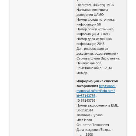
Госпиталь 443 отд. МСБ
Название источника
донесения ЦАМО
Номер фонда источника
информации 58
Номер описи источника
информации А-71693
Номер дела источника
информации 2043.
Доп. информация из
документа: родственники -
Суркова Елена Васильевна,
Пензенская обл.
Земетчинский р-н с. М.
Ижмор.
Информация из списков
захоронения
https://obd-
memorial.ru/html/info.htm?
id=87143756
:
ID 87143756
Номер захоронения в ВМЦ
50-31/2014
Фамилия Сурков
Имя Иван
Отчество Тихонович
Дата рождения/Возраст
__.__.1900