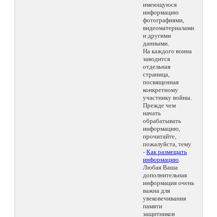
имеющуюся
информацию
фотографиями,
видеоматериалами
и другими
данными.
На каждого воина
заводится
отдельная
страница,
посвященная
конкретному
участнику войны.
Прежде чем
начать
обрабатывать
информацию,
прочитайте,
пожалуйста, тему
-
Как размещать
информацию
.
Любая Ваша
дополнительная
информация очень
важна для
увековечивания
памяти
защитников