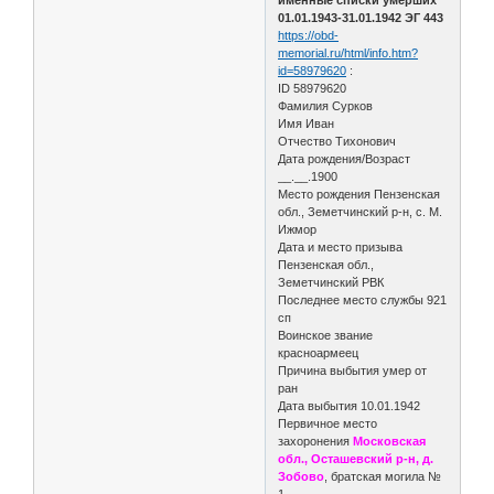
01.01.1943-31.01.1942 ЭГ 443
https://obd-
memorial.ru/html/info.htm?
id=58979620
:
ID 58979620
Фамилия Сурков
Имя Иван
Отчество Тихонович
Дата рождения/Возраст
__.__.1900
Место рождения Пензенская
обл., Земетчинский р-н, с. М.
Ижмор
Дата и место призыва
Пензенская обл.,
Земетчинский РВК
Последнее место службы 921
сп
Воинское звание
красноармеец
Причина выбытия умер от
ран
Дата выбытия 10.01.1942
Первичное место
захоронения
Московская
обл., Осташевский р-н, д.
Зобово
, братская могила №
1