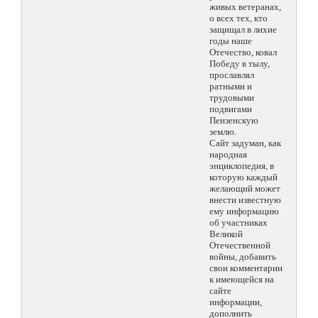
живых ветеранах,
о всех тех, кто
защищал в лихие
годы наше
Отечество, ковал
Победу в тылу,
прославлял
ратными и
трудовыми
подвигами
Пензенскую
землю.
Сайт задуман, как
народная
энциклопедия, в
которую каждый
желающий может
внести известную
ему информацию
об участниках
Великой
Отечественной
войны, добавить
свои комментарии
к имеющейся на
сайте
информации,
дополнить