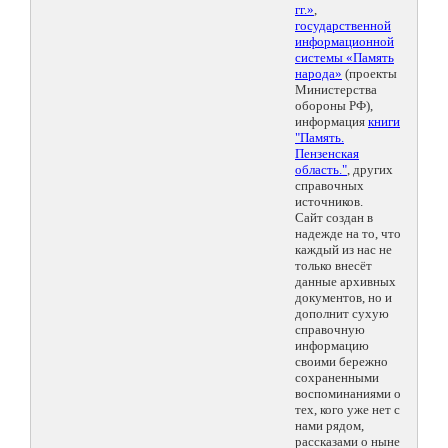
гг.»
,
государственной
информационной
системы «Память
народа»
(проекты
Министерства
обороны РФ),
информация
книги
"Память.
Пензенская
область."
, других
справочных
источников.
Сайт создан в
надежде на то, что
каждый из нас не
только внесёт
данные архивных
документов, но и
дополнит сухую
справочную
информацию
своими бережно
сохраненными
воспоминаниями о
тех, кого уже нет с
нами рядом,
рассказами о ныне