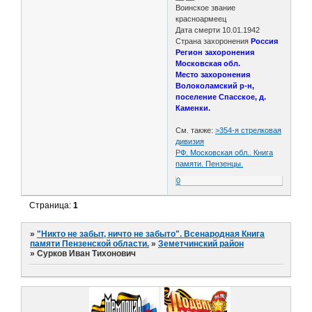
Воинское звание
красноармеец
Дата смерти 10.01.1942
Страна захоронения
Россия
Регион захоронения
Московская обл.
Место захоронения
Волоколамский р-н,
поселение Спасское, д.
Каменки.
См. также:
>354-я стрелковая
дивизия
РФ. Московская обл.. Книга
памяти. Пензенцы.
0
Страница:
1
»
"Никто не забыт, ничто не забыто". Всенародная Книга
памяти Пензенской области.
»
Земетчинский район
»
Сурков Иван Тихонович