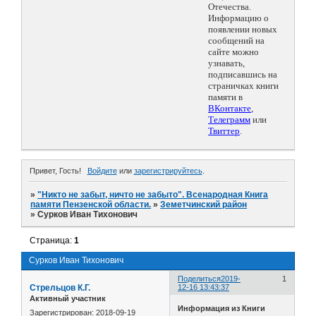
Отечества.
Информацию о
появлении новых
сообщений на
сайте можно
узнавать,
подписавшись на
страничках книги
памяти в
ВКонтакте
,
Телеграмм
или
Твиттер
.
Привет, Гость!
Войдите
или
зарегистрируйтесь
.
»
"Никто не забыт, ничто не забыто". Всенародная Книга
памяти Пензенской области.
»
Земетчинский район
»
Сурков Иван Тихонович
Страница:
1
Сурков Иван Тихонович
Поделиться
2019-
1
Стрельцов К.Г.
12-16 13:43:37
Активный участник
Информация из Книги
Зарегистрирован
: 2018-09-19