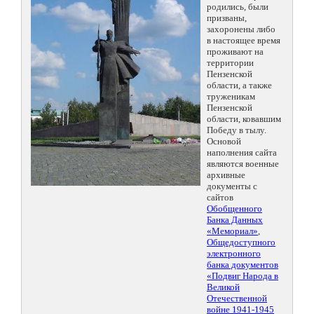
родились, были
призваны,
захоронены либо
в настоящее время
проживают на
территории
Пензенской
области, а также
труженикам
Пензенской
области, ковавшим
Победу в тылу.
Основой
наполнения сайта
являются военные
архивные
документы с
сайтов
Обобщенного
Банка Данных
«Мемориал»
,
Общедоступного
электронного
банка документов
«Подвиг Народа в
Великой
Отечественной
войне 1941-1945