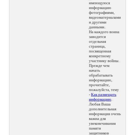
имеющуюся
информацию
фотографиями,
видеоматериалами
и другими
данными.
На каждого воина
заводится
отдельная
страница,
посвященная
конкретному
участнику войны.
Прежде чем
начать
обрабатывать
информацию,
прочитайте,
пожалуйста, тему
-
Как размещать
информацию
.
Любая Ваша
дополнительная
информация очень
важна для
увековечивания
памяти
защитников