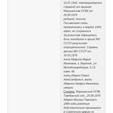
15.07.1942, подтверждается
справкой от призыве
Моршанским ОГВК от
20.08.1976
рядовой, пехота
Письменная связь
прекратилась в марте 1944,
адрес не сохранился
За розыском обращалась
дочь погибшего в архив МО
СССР, результат
отрицательный. Справка
архива МО СССР от
16.03.1976
жена Абарина Мария
Ивановна, г. Воронеж, ул.
Молодогвардейцев, д.13,
комн. 68
отец Абарин Павел
Александрович, мать
Абарина Агафья Ивановна,
умерли
Справка
. Моршанский ОГВК
Тамбовской обл., 20.08.1976
Абарин Михаил Павлович
1899 года рождения
действительно призывался
в Советскую армию по