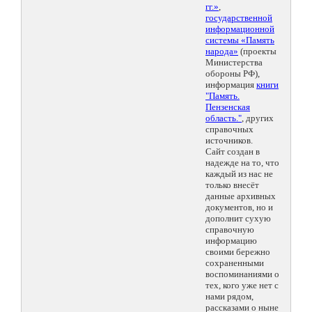
гг.»
,
государственной
информационной
системы «Память
народа»
(проекты
Министерства
обороны РФ),
информация
книги
"Память.
Пензенская
область."
, других
справочных
источников.
Сайт создан в
надежде на то, что
каждый из нас не
только внесёт
данные архивных
документов, но и
дополнит сухую
справочную
информацию
своими бережно
сохраненными
воспоминаниями о
тех, кого уже нет с
нами рядом,
рассказами о ныне