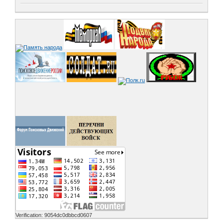
Verification: 9054dc0dbbcd0607