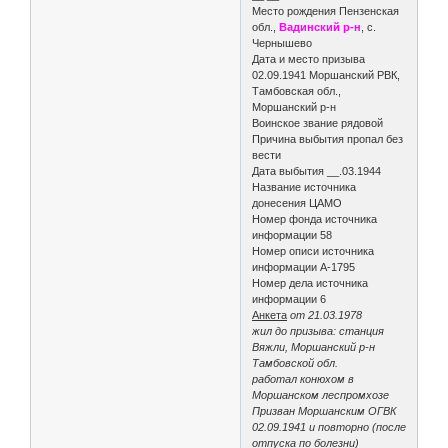
Место рождения Пензенская
обл.,
Вадинский р-н
, с.
Чернышево
Дата и место призыва
02.09.1941 Моршанский РВК,
Тамбовская обл.,
Моршанский р-н
Воинское звание рядовой
Причина выбытия пропал без
вести
Дата выбытия __.03.1944
Название источника
донесения ЦАМО
Номер фонда источника
информации 58
Номер описи источника
информации A-1795
Номер дела источника
информации 6
Анкета
от 21.03.1978
жил до призыва: станция
Вяжли, Моршанский р-н
Тамбовской обл.
работал конюхом в
Моршанском леспромхозе
Призван Моршанским ОГВК
02.09.1941 и повторно (после
отпуска по болезни)