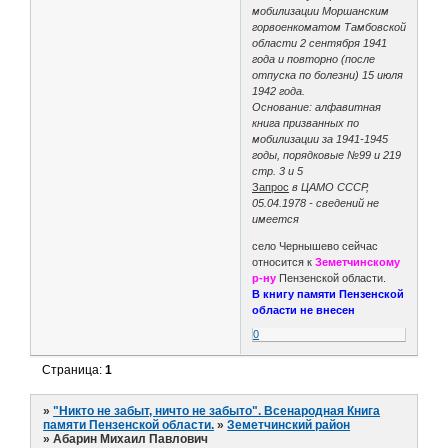
мобилизации Моршанским
горвоенкоматом Тамбовской
области 2 сентября 1941
года и повторно (после
отпуска по болезни) 15 июля
1942 года.
Основание: алфавитная
книга призванных по
мобилизации за 1941-1945
годы, порядковые №99 и 219
стр. 3 и 5
Запрос
в ЦАМО СССР,
05.04.1978 - сведений не
имеется
село Чернышево сейчас
относится к
Земетчинскому
р-ну
Пензенской области.
В книгу памяти Пензенской
области не внесен
0
Страница:
1
»
"Никто не забыт, ничто не забыто". Всенародная Книга
памяти Пензенской области.
»
Земетчинский район
»
Абарин Михаил Павлович