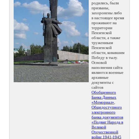
родились, были
призваны,
захоронены либо
в настоящее время
проживают на
территории
Пензенской
области, а также
труженикам
Пензенской
области, ковавшим
Победу в тылу.
Основой
наполнения сайта
являются военные
архивные
документы с
сайтов
Обобщенного
Банка Данных
«Мемориал»
,
Общедоступного
электронного
банка документов
«Подвиг Народа в
Великой
Отечественной
войне 1941-1945