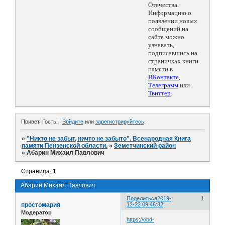
Отечества.
Информацию о
появлении новых
сообщений на
сайте можно
узнавать,
подписавшись на
страничках книги
памяти в
ВКонтакте
,
Телеграмм
или
Твиттер
.
Привет, Гость!
Войдите
или
зарегистрируйтесь
.
»
"Никто не забыт, ничто не забыто". Всенародная Книга
памяти Пензенской области.
»
Земетчинский район
»
Абарин Михаил Павлович
Страница:
1
Абарин Михаил Павлович
Поделиться
2019-
1
простомария
12-22 09:46:32
Модератор
https://obd-