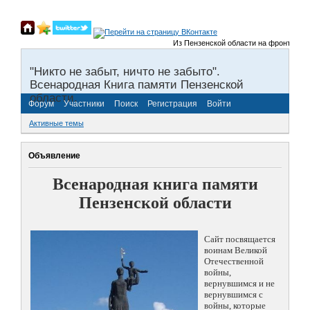
Из Пензенской области на фронты Велик
"Никто не забыт, ничто не забыто".
Всенародная Книга памяти Пензенской
области.
Форум
Участники
Поиск
Регистрация
Войти
Активные темы
Объявление
Всенародная книга памяти
Пензенской области
Сайт посвящается
воинам Великой
Отечественной
войны,
вернувшимся и не
вернувшимся с
войны, которые