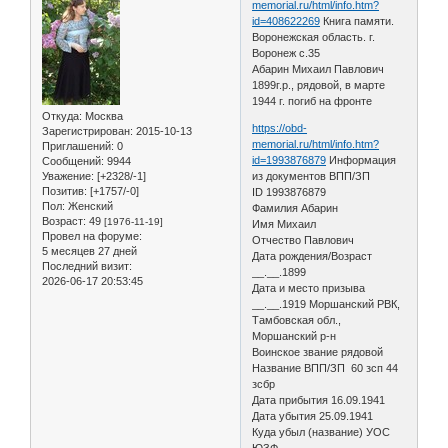
memorial.ru/html/info.htm?
id=408622269
Книга памяти.
Воронежская область. г.
Воронеж с.35
Абарин Михаил Павлович
1899г.р., рядовой, в марте
1944 г. погиб на фронте
Откуда:
Москва
https://obd-
Зарегистрирован
: 2015-10-13
memorial.ru/html/info.htm?
Приглашений:
0
id=1993876879
Информация
Сообщений:
9944
Уважение:
[+2328/-1]
из документов ВПП/ЗП
Позитив:
[+1757/-0]
ID 1993876879
Пол:
Женский
Фамилия Абарин
Возраст:
49
[1976-11-19]
Имя Михаил
Провел на форуме:
Отчество Павлович
5 месяцев 27 дней
Дата рождения/Возраст
Последний визит:
__.__.1899
2026-06-17 20:53:45
Дата и место призыва
__.__.1919 Моршанский РВК,
Тамбовская обл.,
Моршанский р-н
Воинское звание рядовой
Название ВПП/ЗП 60 зсп 44
зсбр
Дата прибытия 16.09.1941
Дата убытия 25.09.1941
Куда убыл (название) УОС
ЮЗФ