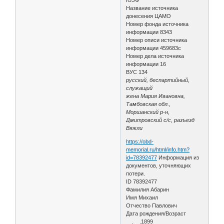
Название источника
донесения ЦАМО
Номер фонда источника
информации 8343
Номер описи источника
информации 459683с
Номер дела источника
информации 16
ВУС 134
русский, беспартийный,
служащий
жена Мария Ивановна,
Тамбовская обл.,
Моршанский р-н,
Дмитровский с/с, разъезд
Вяжли
https://obd-
memorial.ru/html/info.htm?
id=78392477
Информация из
документов, уточняющих
потери.
ID 78392477
Фамилия Абарин
Имя Михаил
Отчество Павлович
Дата рождения/Возраст
__.__.1899