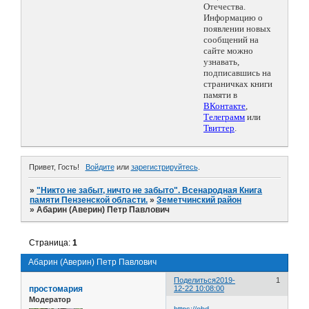
Отечества.
Информацию о
появлении новых
сообщений на
сайте можно
узнавать,
подписавшись на
страничках книги
памяти в
ВКонтакте
,
Телеграмм
или
Твиттер
.
Привет, Гость!
Войдите
или
зарегистрируйтесь
.
»
"Никто не забыт, ничто не забыто". Всенародная Книга
памяти Пензенской области.
»
Земетчинский район
»
Абарин (Аверин) Петр Павлович
Страница:
1
Абарин (Аверин) Петр Павлович
Поделиться
2019-
1
простомария
12-22 10:08:00
Модератор
https://obd-