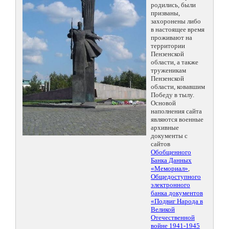
родились, были
призваны,
захоронены либо
в настоящее время
проживают на
территории
Пензенской
области, а также
труженикам
Пензенской
области, ковавшим
Победу в тылу.
Основой
наполнения сайта
являются военные
архивные
документы с
сайтов
Обобщенного
Банка Данных
«Мемориал»
,
Общедоступного
электронного
банка документов
«Подвиг Народа в
Великой
Отечественной
войне 1941-1945