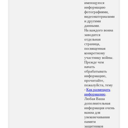
имеющуюся
информацию
фотографиями,
видеоматериалами
и другими
данными.
На каждого воина
заводится
отдельная
страница,
посвященная
конкретному
участнику войны.
Прежде чем
начать
обрабатывать
информацию,
прочитайте,
пожалуйста, тему
-
Как размещать
информацию
.
Любая Ваша
дополнительная
информация очень
важна для
увековечивания
памяти
защитников