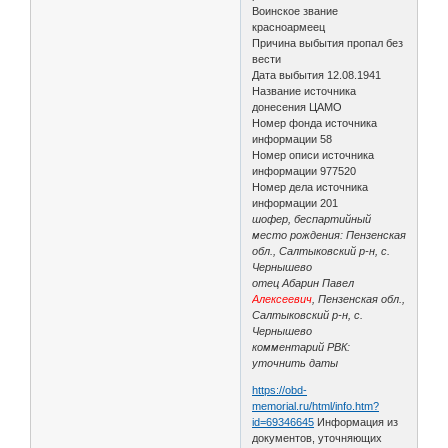
Воинское звание
красноармеец
Причина выбытия пропал без
вести
Дата выбытия 12.08.1941
Название источника
донесения ЦАМО
Номер фонда источника
информации 58
Номер описи источника
информации 977520
Номер дела источника
информации 201
шофер, беспартийный
место рождения: Пензенская
обл., Салтыковский р-н, с.
Чернышево
отец Абарин Павел
Алексеевич
, Пензенская обл.,
Салтыковский р-н, с.
Чернышево
комментарий РВК:
уточнить даты
https://obd-
memorial.ru/html/info.htm?
id=69346645
Информация из
документов, уточняющих