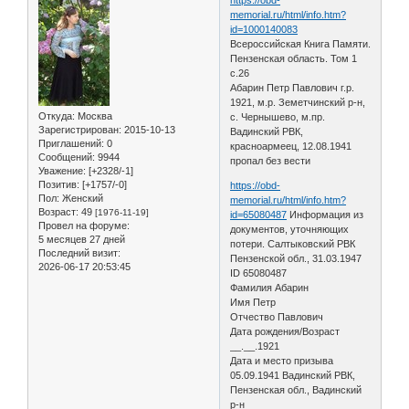
memorial.ru/html/info.htm?
id=1000140083
Всероссийская Книга Памяти.
Пензенская область. Том 1
с.26
Абарин Петр Павлович г.р.
1921, м.р. Земетчинский р-н,
Откуда:
Москва
с. Чернышево, м.пр.
Зарегистрирован
: 2015-10-13
Вадинский РВК,
Приглашений:
0
красноармеец, 12.08.1941
Сообщений:
9944
пропал без вести
Уважение:
[+2328/-1]
Позитив:
[+1757/-0]
https://obd-
Пол:
Женский
memorial.ru/html/info.htm?
Возраст:
49
[1976-11-19]
id=65080487
Информация из
Провел на форуме:
документов, уточняющих
5 месяцев 27 дней
потери. Салтыковский РВК
Последний визит:
Пензенской обл., 31.03.1947
2026-06-17 20:53:45
ID 65080487
Фамилия Абарин
Имя Петр
Отчество Павлович
Дата рождения/Возраст
__.__.1921
Дата и место призыва
05.09.1941 Вадинский РВК,
Пензенская обл., Вадинский
р-н