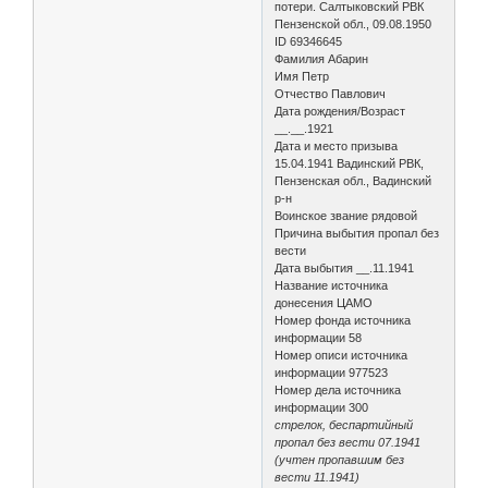
потери. Салтыковский РВК
Пензенской обл., 09.08.1950
ID 69346645
Фамилия Абарин
Имя Петр
Отчество Павлович
Дата рождения/Возраст
__.__.1921
Дата и место призыва
15.04.1941 Вадинский РВК,
Пензенская обл., Вадинский
р-н
Воинское звание рядовой
Причина выбытия пропал без
вести
Дата выбытия __.11.1941
Название источника
донесения ЦАМО
Номер фонда источника
информации 58
Номер описи источника
информации 977523
Номер дела источника
информации 300
стрелок, беспартийный
пропал без вести 07.1941
(учтен пропавшим без
вести 11.1941)