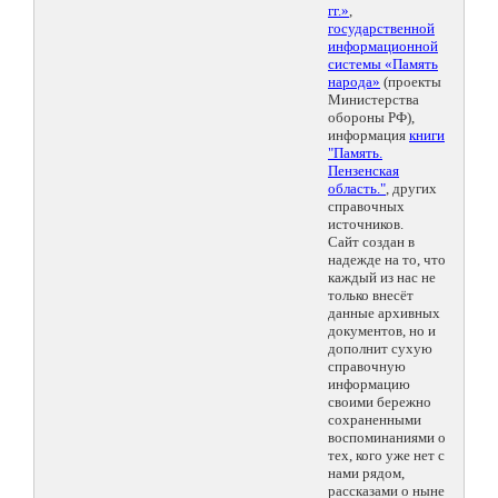
гг.»
,
государственной
информационной
системы «Память
народа»
(проекты
Министерства
обороны РФ),
информация
книги
"Память.
Пензенская
область."
, других
справочных
источников.
Сайт создан в
надежде на то, что
каждый из нас не
только внесёт
данные архивных
документов, но и
дополнит сухую
справочную
информацию
своими бережно
сохраненными
воспоминаниями о
тех, кого уже нет с
нами рядом,
рассказами о ныне