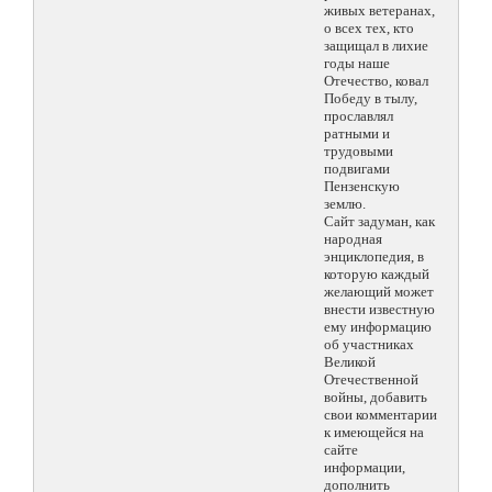
живых ветеранах,
о всех тех, кто
защищал в лихие
годы наше
Отечество, ковал
Победу в тылу,
прославлял
ратными и
трудовыми
подвигами
Пензенскую
землю.
Сайт задуман, как
народная
энциклопедия, в
которую каждый
желающий может
внести известную
ему информацию
об участниках
Великой
Отечественной
войны, добавить
свои комментарии
к имеющейся на
сайте
информации,
дополнить