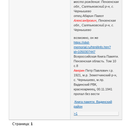
место рождения: Пензенская
обл., Салтыковский р-н, с.
Чернышево
отец Абарин Павел
Александрович
, Пензенская
обл., Салтыковский р-н, с.
Чернышево
возможно, он же
https://obd-
memorial.ru/html/info.htm?
id=1050307447
Всероссийская Книга Памяти.
Пензенская область. Том 10
с.8
Аверин
Петр Павлович г.р.
1921, м.р. Земетчинский р-н,
с. Чернышево, м.пр.
Вадинский РВК,
красноармеец, 00.11.1941
пропал без вести
,Книга памяти. Вадинский
район
+1
Страница:
1