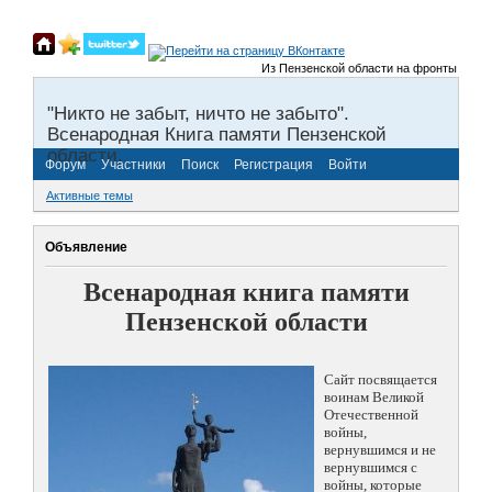
Из Пензенской области на фронты Великой
"Никто не забыт, ничто не забыто".
Всенародная Книга памяти Пензенской
области.
Форум
Участники
Поиск
Регистрация
Войти
Активные темы
Объявление
Всенародная книга памяти
Пензенской области
Сайт посвящается
воинам Великой
Отечественной
войны,
вернувшимся и не
вернувшимся с
войны, которые