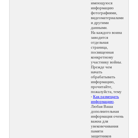
имеющуюся
информацию
фотографиями,
видеоматериалами
и другими
данными.
На каждого воина
заводится
отдельная
страница,
посвященная
конкретному
участнику войны.
Прежде чем
начать
обрабатывать
информацию,
прочитайте,
пожалуйста, тему
-
Как размещать
информацию
.
Любая Ваша
дополнительная
информация очень
важна для
увековечивания
памяти
защитников