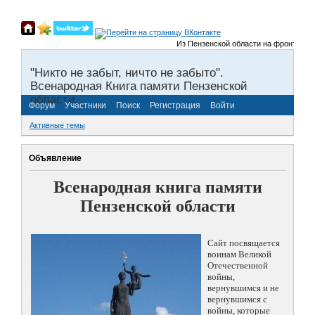
Из Пензенской области на фронты Велик
"Никто не забыт, ничто не забыто".
Всенародная Книга памяти Пензенской
области.
Форум
Участники
Поиск
Регистрация
Войти
Активные темы
Объявление
Всенародная книга памяти
Пензенской области
Сайт посвящается
воинам Великой
Отечественной
войны,
вернувшимся и не
вернувшимся с
войны, которые