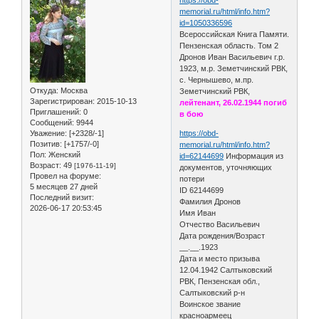
memorial.ru/html/info.htm?
id=1050336596
Всероссийская Книга Памяти.
Пензенская область. Том 2
Дронов Иван Васильевич г.р.
1923, м.р. Земетчинский РВК,
с. Чернышево, м.пр.
Откуда:
Москва
Земетчинский РВК,
Зарегистрирован
: 2015-10-13
лейтенант, 26.02.1944 погиб
Приглашений:
0
в бою
Сообщений:
9944
Уважение:
[+2328/-1]
https://obd-
Позитив:
[+1757/-0]
memorial.ru/html/info.htm?
Пол:
Женский
id=62144699
Информация из
Возраст:
49
[1976-11-19]
документов, уточняющих
Провел на форуме:
потери
5 месяцев 27 дней
ID 62144699
Последний визит:
Фамилия Дронов
2026-06-17 20:53:45
Имя Иван
Отчество Васильевич
Дата рождения/Возраст
__.__.1923
Дата и место призыва
12.04.1942 Салтыковский
РВК, Пензенская обл.,
Салтыковский р-н
Воинское звание
красноармеец