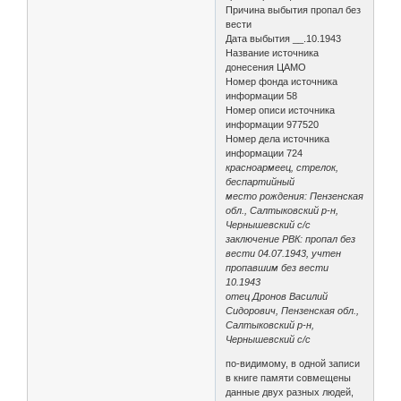
Причина выбытия пропал без
вести
Дата выбытия __.10.1943
Название источника
донесения ЦАМО
Номер фонда источника
информации 58
Номер описи источника
информации 977520
Номер дела источника
информации 724
красноармеец, стрелок,
беспартийный
место рождения: Пензенская
обл., Салтыковский р-н,
Чернышевский с/с
заключение РВК: пропал без
вести 04.07.1943, учтен
пропавшим без вести
10.1943
отец Дронов Василий
Сидорович, Пензенская обл.,
Салтыковский р-н,
Чернышевский с/с
по-видимому, в одной записи
в книге памяти совмещены
данные двух разных людей,