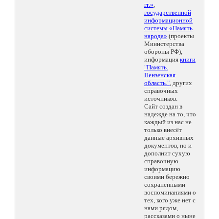
гг.»
,
государственной
информационной
системы «Память
народа»
(проекты
Министерства
обороны РФ),
информация
книги
"Память.
Пензенская
область."
, других
справочных
источников.
Сайт создан в
надежде на то, что
каждый из нас не
только внесёт
данные архивных
документов, но и
дополнит сухую
справочную
информацию
своими бережно
сохраненными
воспоминаниями о
тех, кого уже нет с
нами рядом,
рассказами о ныне