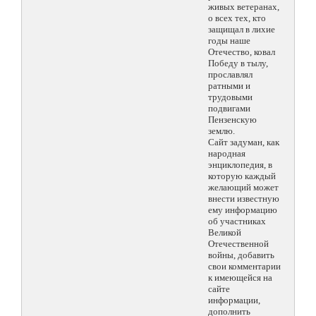
живых ветеранах,
о всех тех, кто
защищал в лихие
годы наше
Отечество, ковал
Победу в тылу,
прославлял
ратными и
трудовыми
подвигами
Пензенскую
землю.
Сайт задуман, как
народная
энциклопедия, в
которую каждый
желающий может
внести известную
ему информацию
об участниках
Великой
Отечественной
войны, добавить
свои комментарии
к имеющейся на
сайте
информации,
дополнить