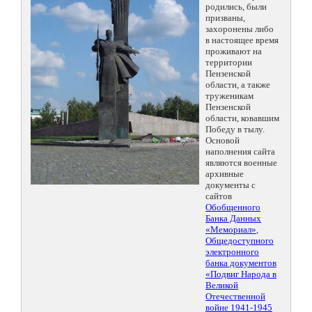
родились, были
призваны,
захоронены либо
в настоящее время
проживают на
территории
Пензенской
области, а также
труженикам
Пензенской
области, ковавшим
Победу в тылу.
Основой
наполнения сайта
являются военные
архивные
документы с
сайтов
Обобщенного
Банка Данных
«Мемориал»
,
Общедоступного
электронного
банка документов
«Подвиг Народа в
Великой
Отечественной
войне 1941-1945