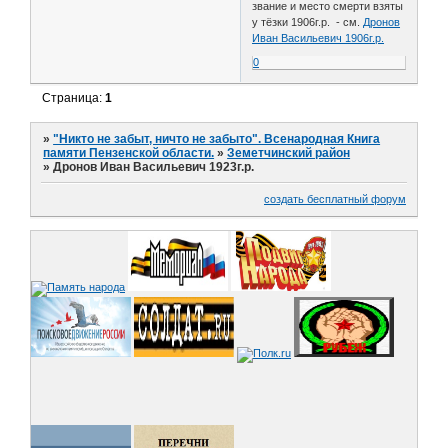
звание и место смерти взяты
у тёзки 1906г.р. - см.
Дронов
Иван Васильевич 1906г.р.
0
Страница:
1
»
"Никто не забыт, ничто не забыто". Всенародная Книга
памяти Пензенской области.
»
Земетчинский район
»
Дронов Иван Васильевич 1923г.р.
создать бесплатный форум