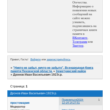
Отечества.
Информацию о
появлении новых
сообщений на
сайте можно
узнавать,
подписавшись на
страничках книги
памяти в
ВКонтакте
,
Телеграмм
или
Твиттер
.
Привет, Гость!
Войдите
или
зарегистрируйтесь
.
»
"Никто не забыт, ничто не забыто". Всенародная Книга
памяти Пензенской области.
»
Земетчинский район
»
Дронов Иван Васильевич 1923г.р.
Страница:
1
Дронов Иван Васильевич 1923г.р.
Поделиться
2019-
1
простомария
12-24 14:27:51
Модератор
https://obd-