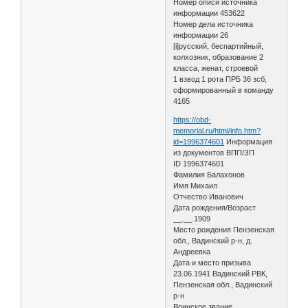
Номер описи источника
информации 453622
Номер дела источника
информации 26
[i]русский, беспартийный,
колхозник, образование 2
класса, женат, строевой
1 взвод 1 рота ПРБ 36 зсб,
сформированный в команду
4165
https://obd-
memorial.ru/html/info.htm?
id=1996374601
Информация
из документов ВПП/ЗП
ID 1996374601
Фамилия Балахонов
Имя Михаил
Отчество Иванович
Дата рождения/Возраст
__.__.1909
Место рождения Пензенская
обл., Вадинский р-н, д.
Андреевка
Дата и место призыва
23.06.1941 Вадинский РВК,
Пензенская обл., Вадинский
р-н
Воинское звание