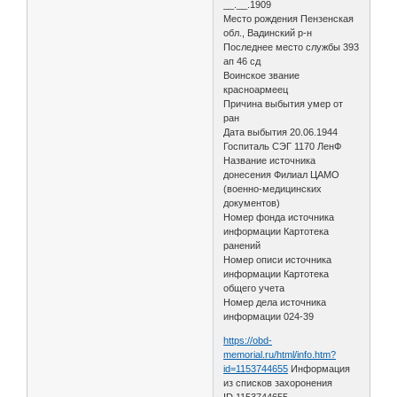
__.__.1909
Место рождения Пензенская
обл., Вадинский р-н
Последнее место службы 393
ап 46 сд
Воинское звание
красноармеец
Причина выбытия умер от
ран
Дата выбытия 20.06.1944
Госпиталь СЭГ 1170 ЛенФ
Название источника
донесения Филиал ЦАМО
(военно-медицинских
документов)
Номер фонда источника
информации Картотека
ранений
Номер описи источника
информации Картотека
общего учета
Номер дела источника
информации 024-39
https://obd-
memorial.ru/html/info.htm?
id=1153744655
Информация
из списков захоронения