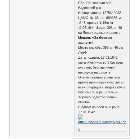
РВК, Пензенская обл.,
Вадинский р-н
Номер записи: 1275340982
ЦАМО, ф. 33, оп. 690155, д.
1147. приказ №16/н от
11.06.1944 Издан: 393 ап 46
сд Ленинградского фронта
Медаль «За боевые
заслуги»
Место службы: 393 ап 46 сд
ЛенФ
Дата подвига: 17.01.1942
орудийный номер 3 батареи
русский, беспартийный
находясь на фронте
Отечественной войны все
время принимает участие во
всех операциях, ведет себя в
бою смело и решительно.
Хорошо подготовленный
огневик.
В одном из боев был ранен
17.01.1942
0