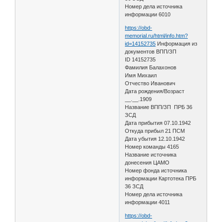
Номер дела источника
информации 6010
https://obd-
memorial.ru/html/info.htm?
id=14152735
Информация из
документов ВПП/ЗП
ID 14152735
Фамилия Балахонов
Имя Михаил
Отчество Иванович
Дата рождения/Возраст
__.__.1909
Название ВПП/ЗП ПРБ 36
ЗСД
Дата прибытия 07.10.1942
Откуда прибыл 21 ПСМ
Дата убытия 12.10.1942
Номер команды 4165
Название источника
донесения ЦАМО
Номер фонда источника
информации Картотека ПРБ
36 ЗСД
Номер дела источника
информации 4011
https://obd-