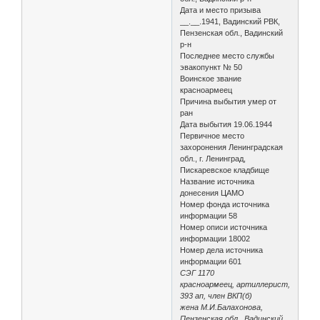
Дата и место призыва
__.__.1941, Вадинский РВК,
Пензенская обл., Вадинский
р-н
Последнее место службы
эвакопункт № 50
Воинское звание
красноармеец
Причина выбытия умер от
ран
Дата выбытия 19.06.1944
Первичное место
захоронения Ленинградская
обл., г. Ленинград,
Пискаревское кладбище
Название источника
донесения ЦАМО
Номер фонда источника
информации 58
Номер описи источника
информации 18002
Номер дела источника
информации 601
СЭГ 1170
красноармеец, артиллерист,
393 ап, член ВКП(б)
жена М.И.Балахонова,
Пензенская обл., Вадинский