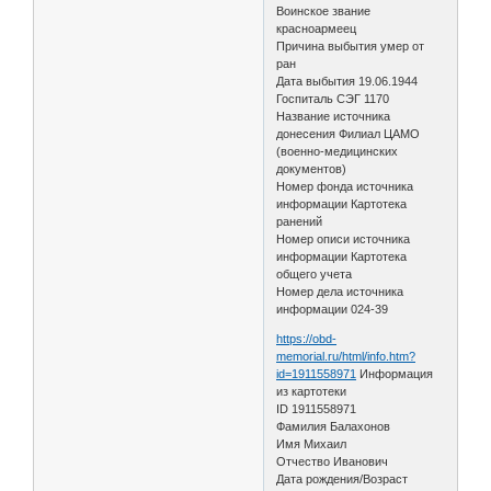
Воинское звание
красноармеец
Причина выбытия умер от
ран
Дата выбытия 19.06.1944
Госпиталь СЭГ 1170
Название источника
донесения Филиал ЦАМО
(военно-медицинских
документов)
Номер фонда источника
информации Картотека
ранений
Номер описи источника
информации Картотека
общего учета
Номер дела источника
информации 024-39
https://obd-
memorial.ru/html/info.htm?
id=1911558971
Информация
из картотеки
ID 1911558971
Фамилия Балахонов
Имя Михаил
Отчество Иванович
Дата рождения/Возраст