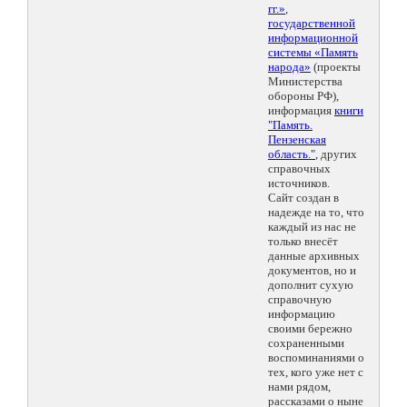
гг.»
,
государственной
информационной
системы «Память
народа»
(проекты
Министерства
обороны РФ),
информация
книги
"Память.
Пензенская
область."
, других
справочных
источников.
Сайт создан в
надежде на то, что
каждый из нас не
только внесёт
данные архивных
документов, но и
дополнит сухую
справочную
информацию
своими бережно
сохраненными
воспоминаниями о
тех, кого уже нет с
нами рядом,
рассказами о ныне