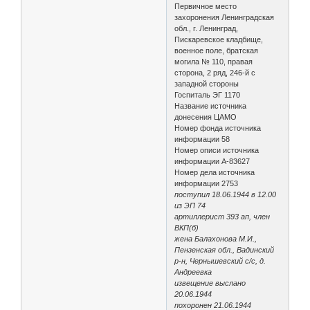
Первичное место
захоронения Ленинградская
обл., г. Ленинград,
Пискаревское кладбище,
военное поле, братская
могила № 110, правая
сторона, 2 ряд, 246-й с
западной стороны
Госпиталь ЭГ 1170
Название источника
донесения ЦАМО
Номер фонда источника
информации 58
Номер описи источника
информации А-83627
Номер дела источника
информации 2753
поступил 18.06.1944 в 12.00
из ЭП 74
артиллерист 393 ап, член
ВКП(б)
жена Балахонова М.И.,
Пензенская обл., Вадинский
р-н, Чернышевский с/с, д.
Андреевка
извещение выслано
20.06.1944
похоронен 21.06.1944