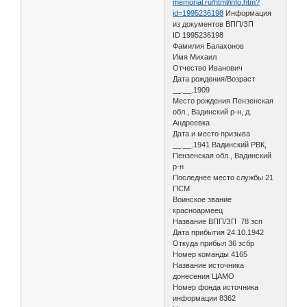
memorial.ru/html/info.htm?
id=1995236198
Информация
из документов ВПП/ЗП
ID 1995236198
Фамилия Балахонов
Имя Михаил
Отчество Иванович
Дата рождения/Возраст
__.__.1909
Место рождения Пензенская
обл., Вадинский р-н, д.
Андреевка
Дата и место призыва
__.__.1941 Вадинский РВК,
Пензенская обл., Вадинский
р-н
Последнее место службы 21
ПСМ
Воинское звание
красноармеец
Название ВПП/ЗП 78 зсп
Дата прибытия 24.10.1942
Откуда прибыл 36 зсбр
Номер команды 4165
Название источника
донесения ЦАМО
Номер фонда источника
информации 8362