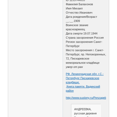
ID 1153744655
Фамилия Балахонов
Имя Михаил
Отчество Иванович
Дата рождения/Возраст
__.__.1909
Воинское звание
красноармеец
Дата смерти 19.07.1944
Страна захоронения Россия
Регион захоронения Санкт-
Петербург
Место захоронения г. Санкт-
Петербург, пр. Непокоренных,
72, Пискаревское
мемориальное кладбище
умер от ран
РФ. Ленинградская обл. г.С.-
Петербург Пискаревское
кладбище.
,Книга памяти. Вадинский
район
http://www.suslony.ru/Penzagebiet/zeme
АНДРЕЕВКА,
русская деревня