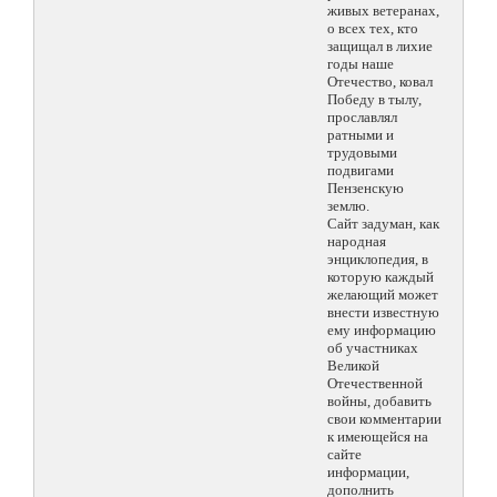
живых ветеранах,
о всех тех, кто
защищал в лихие
годы наше
Отечество, ковал
Победу в тылу,
прославлял
ратными и
трудовыми
подвигами
Пензенскую
землю.
Сайт задуман, как
народная
энциклопедия, в
которую каждый
желающий может
внести известную
ему информацию
об участниках
Великой
Отечественной
войны, добавить
свои комментарии
к имеющейся на
сайте
информации,
дополнить