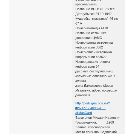
красноармеец
Название ВПП/ЗП 78 зсп
Дата убытия 24.10.1942
Куда убыл (название) 46 сд
67 А
Номер команды 4178
Название источника
донесения ЦАМО
Номер фонда источника
информации 8362
Номер описи источника
информации 453622
Номер дела источника
информации 64
русский, беспартийный,
колхозник, образование 3
класса
жена Балахонова Мария
Ивановна, адрес по месту
рождения
http://podvignaroda.ru/?
#id=1275340982& …
ailManCard
Балахонов Михаил Иванович
Год рождения: __.__.1909
Звание: красноармеец
Место призыва: Вадинский