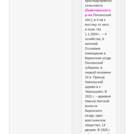
Краснодубравского
сельсовета
[
Земетчинского
р-на
Пензенской
обл.], в 4 км к
востоку от него,
в поле. На
1.1.2004 г. – 4
хозяйства, 6
жителей.
Основана
помещиком в
Керенском уезде
Пензенской
губернии, в
первой половине
19 в. Приход
Никольской
церкви в с.
Чернышево. В
1911 г. – деревня
Николо-Китской
волости
Керенского
уезда, одно
крестьянское
общество, 14
дворов. В 1926 г.