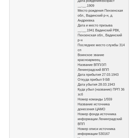
Дата рождения/Возраст
__.__.1909
Место рождения Пензенская
обл., Вадинский р-н, д.
Андреевка
Дата и место призыва
__.__.1941 Вадинский РВК,
Пензенская обл., Вадинский
р-н
Последнее место службы 314
сп
Воинское звание
красноармеец
Название ВПП/ЗП
Ленинградский ВПП
Дата прибытия 27.03.1943
Откуда прибыл 9 БВ
Дата убытия 28.03.1943
Куда убыл (название) ПРП 36
зсб
Номер команды 1/559
Название источника
донесения ЦАМО
Номер фонда источника
информации Ленинградский
ВПП
Номер описи источника
информации 530167