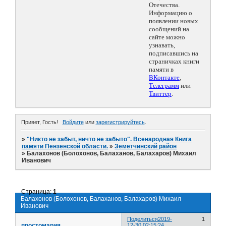
Отечества.
Информацию о
появлении новых
сообщений на
сайте можно
узнавать,
подписавшись на
страничках книги
памяти в
ВКонтакте
,
Телеграмм
или
Твиттер
.
Привет, Гость!
Войдите
или
зарегистрируйтесь
.
»
"Никто не забыт, ничто не забыто". Всенародная Книга
памяти Пензенской области.
»
Земетчинский район
»
Балахонов (Болохонов, Балаханов, Балахаров) Михаил
Иванович
Страница:
1
Балахонов (Болохонов, Балаханов, Балахаров) Михаил
Иванович
Поделиться
2019-
1
простомария
12-30 02:15:24