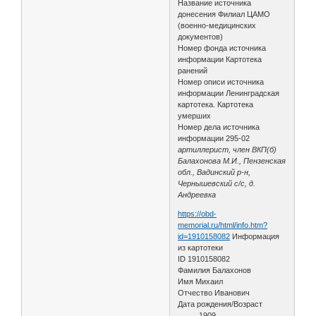
Название источника
донесения Филиал ЦАМО
(военно-медицинских
документов)
Номер фонда источника
информации Картотека
ранений
Номер описи источника
информации Ленинградская
картотека. Картотека
умерших
Номер дела источника
информации 295-02
артиллерист, член ВКП(б)
Балахонова М.И., Пензенская
обл., Вадинский р-н,
Чернышевский с/с, д.
Андреевка
https://obd-
memorial.ru/html/info.htm?
id=1910158082
Информация
из картотеки
ID 1910158082
Фамилия Балахонов
Имя Михаил
Отчество Иванович
Дата рождения/Возраст
__.__.1909