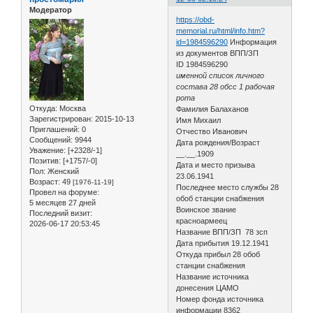
Модератор
https://obd-
memorial.ru/html/info.htm?
id=1984596290
Информация
из документов ВПП/ЗП
ID 1984596290
именной список личного
состава 28 обсс 1 рабочая
рота
Откуда:
Москва
Фамилия Балаханов
Зарегистрирован
: 2015-10-13
Имя Михаил
Приглашений:
0
Отчество Иванович
Сообщений:
9944
Дата рождения/Возраст
Уважение:
[+2328/-1]
__.__.1909
Позитив:
[+1757/-0]
Дата и место призыва
Пол:
Женский
23.06.1941
Возраст:
49
[1976-11-19]
Последнее место службы 28
Провел на форуме:
обоб станции снабжения
5 месяцев 27 дней
Воинское звание
Последний визит:
красноармеец
2026-06-17 20:53:45
Название ВПП/ЗП 78 зсп
Дата прибытия 19.12.1941
Откуда прибыл 28 обоб
станции снабжения
Название источника
донесения ЦАМО
Номер фонда источника
информации 8362