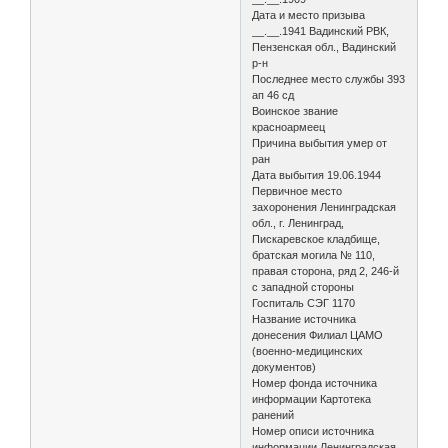
Дата и место призыва
__.__.1941 Вадинский РВК,
Пензенская обл., Вадинский
р-н
Последнее место службы 393
ап 46 сд
Воинское звание
красноармеец
Причина выбытия умер от
ран
Дата выбытия 19.06.1944
Первичное место
захоронения Ленинградская
обл., г. Ленинград,
Пискаревское кладбище,
братская могила № 110,
правая сторона, ряд 2, 246-й
с западной стороны
Госпиталь СЭГ 1170
Название источника
донесения Филиал ЦАМО
(военно-медицинских
документов)
Номер фонда источника
информации Картотека
ранений
Номер описи источника
информации Ленинградская