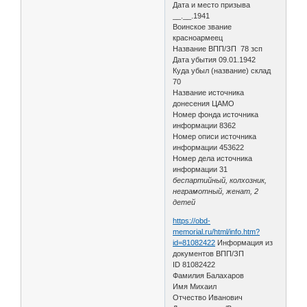
Дата и место призыва
__.__.1941
Воинское звание
красноармеец
Название ВПП/ЗП 78 зсп
Дата убытия 09.01.1942
Куда убыл (название) склад
70
Название источника
донесения ЦАМО
Номер фонда источника
информации 8362
Номер описи источника
информации 453622
Номер дела источника
информации 31
беспартийный, колхозник,
неграмотный, женат, 2
детей
https://obd-
memorial.ru/html/info.htm?
id=81082422
Информация из
документов ВПП/ЗП
ID 81082422
Фамилия Балахаров
Имя Михаил
Отчество Иванович