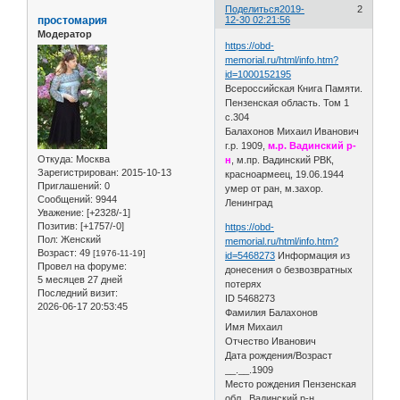
Поделиться
2019-
2
простомария
12-30 02:21:56
Модератор
https://obd-
memorial.ru/html/info.htm?
id=1000152195
Всероссийская Книга Памяти.
Пензенская область. Том 1
с.304
Балахонов Михаил Иванович
г.р. 1909,
м.р. Вадинский р-
Откуда:
Москва
н
, м.пр. Вадинский РВК,
Зарегистрирован
: 2015-10-13
красноармеец, 19.06.1944
Приглашений:
0
умер от ран, м.захор.
Сообщений:
9944
Ленинград
Уважение:
[+2328/-1]
Позитив:
[+1757/-0]
https://obd-
Пол:
Женский
memorial.ru/html/info.htm?
Возраст:
49
[1976-11-19]
id=5468273
Информация из
Провел на форуме:
донесения о безвозвратных
5 месяцев 27 дней
потерях
Последний визит:
ID 5468273
2026-06-17 20:53:45
Фамилия Балахонов
Имя Михаил
Отчество Иванович
Дата рождения/Возраст
__.__.1909
Место рождения Пензенская
обл., Вадинский р-н