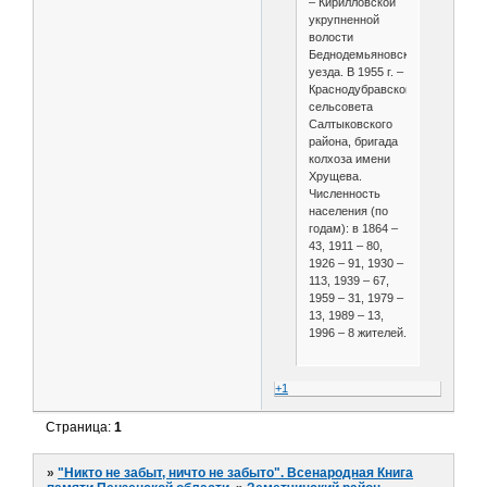
– Кирилловской
укрупненной
волости
Беднодемьяновского
уезда. В 1955 г. –
Краснодубравского
сельсовета
Салтыковского
района, бригада
колхоза имени
Хрущева.
Численность
населения (по
годам): в 1864 –
43, 1911 – 80,
1926 – 91, 1930 –
113, 1939 – 67,
1959 – 31, 1979 –
13, 1989 – 13,
1996 – 8 жителей.
+1
Страница:
1
»
"Никто не забыт, ничто не забыто". Всенародная Книга