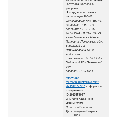
картотека. Картотека
умерших
Номер дела источника
информации 295-02
артиллерист, член ВКП(б)
контужен 15.06.1944
поступил в СЭГ 1170
18.06.1944 в 8.10 из ЭП 74
жена Болохонова Мария
Ивановна, Пензенская обл.,
Вадинский р-н,
Чернышевский с/с, д.
Андреевка
извещение от 20.06.1944 в
Вадинский РВК Пензенской
обл.
погребен 21.06.1944
https://obd-
memorial.ru/html/info.htm?
id=1911558967
Информация
из картотеки
ID 1911558967
Фамилия Балахонов
Имя Михаил
Отчество Иванович
Дата рождения/Возраст
__.__.1909