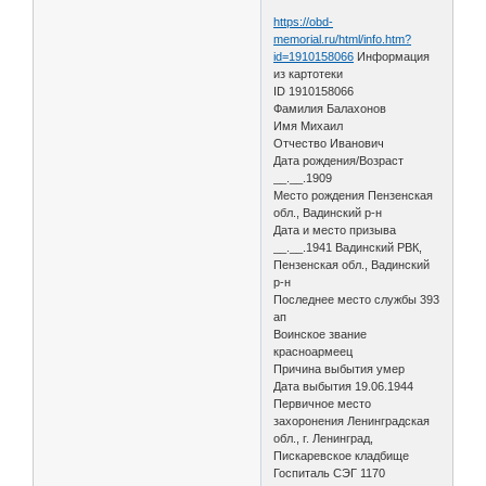
https://obd-
memorial.ru/html/info.htm?
id=1910158066
Информация
из картотеки
ID 1910158066
Фамилия Балахонов
Имя Михаил
Отчество Иванович
Дата рождения/Возраст
__.__.1909
Место рождения Пензенская
обл., Вадинский р-н
Дата и место призыва
__.__.1941 Вадинский РВК,
Пензенская обл., Вадинский
р-н
Последнее место службы 393
ап
Воинское звание
красноармеец
Причина выбытия умер
Дата выбытия 19.06.1944
Первичное место
захоронения Ленинградская
обл., г. Ленинград,
Пискаревское кладбище
Госпиталь СЭГ 1170