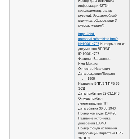
Номер дела источника
информации 42734
красноармеец, сапер
русский, беспартийный,
плотник, образование 3
класса, женат[i]
https://obd-
memorial.ru/html/info.htm?
id=100614727
Информация из
документов ВПП/ЗП
ID 100614727
Фамилия Балахонов
Имя Михаил
Отчество Иванович
Дата рождения/Возраст
__.__.1909
Название ВПП/ЗП ПРБ 36
ЗСД
Дата прибытия 29.03.1943
Откуда прибыл
Ленинградский ПП
Дата убытия 30.03.1943
Номер команды 11/4498
Название источника
донесения ЦАМО
Номер фонда источника
информации Картотека ПРБ
36 ЗСД