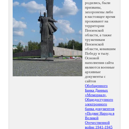
родились, были
призваны,
захоронены либо
в настоящее время
проживают на
территории
Пензенской
области, а также
труженикам
Пензенской
области, ковавшим
Победу в тылу.
Основой
наполнения сайта
являются военные
архивные
документы с
сайтов
Обобщенного
Банка Данных
«Мемориал»
,
Общедоступного
электронного
банка документов
«Подвиг Народа в
Великой
Отечественной
войне 1941-1945