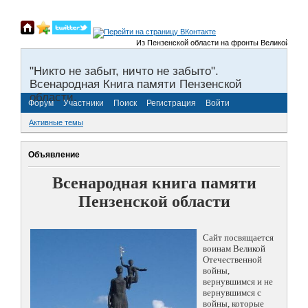
Из Пензенской области на фронты Великой Отечестве
"Никто не забыт, ничто не забыто".
Всенародная Книга памяти Пензенской
области.
Форум
Участники
Поиск
Регистрация
Войти
Активные темы
Объявление
Всенародная книга памяти
Пензенской области
Сайт посвящается
воинам Великой
Отечественной
войны,
вернувшимся и не
вернувшимся с
войны, которые