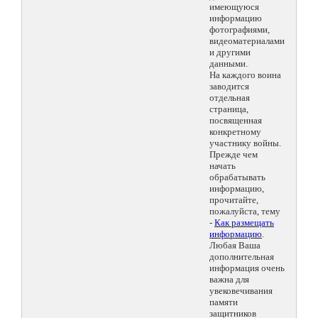
имеющуюся
информацию
фотографиями,
видеоматериалами
и другими
данными.
На каждого воина
заводится
отдельная
страница,
посвященная
конкретному
участнику войны.
Прежде чем
начать
обрабатывать
информацию,
прочитайте,
пожалуйста, тему
-
Как размещать
информацию
.
Любая Ваша
дополнительная
информация очень
важна для
увековечивания
памяти
защитников