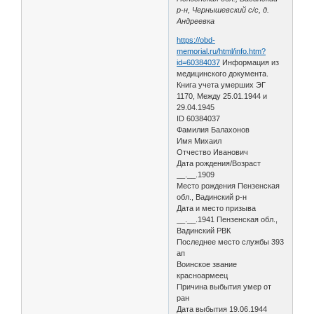
р-н, Чернышевский с/с, д.
Андреевка
https://obd-
memorial.ru/html/info.htm?
id=60384037
Информация из
медицинского документа.
Книга учета умерших ЭГ
1170, Между 25.01.1944 и
29.04.1945
ID 60384037
Фамилия Балахонов
Имя Михаил
Отчество Иванович
Дата рождения/Возраст
__.__.1909
Место рождения Пензенская
обл., Вадинский р-н
Дата и место призыва
__.__.1941 Пензенская обл.,
Вадинский РВК
Последнее место службы 393
ап
Воинское звание
красноармеец
Причина выбытия умер от
ран
Дата выбытия 19.06.1944