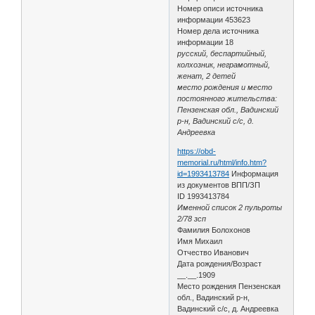
Номер описи источника
информации 453623
Номер дела источника
информации 18
русский, беспартийный,
колхозник, неграмотный,
женат, 2 детей
место рождения и место
постоянного жительства:
Пензенская обл., Вадинский
р-н, Вадинский с/с, д.
Андреевка
https://obd-
memorial.ru/html/info.htm?
id=1993413784
Информация
из документов ВПП/ЗП
ID 1993413784
Именной список 2 пульроты
2/78 зсп
Фамилия Болохонов
Имя Михаил
Отчество Иванович
Дата рождения/Возраст
__.__.1909
Место рождения Пензенская
обл., Вадинский р-н,
Вадинский с/с, д. Андреевка