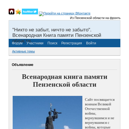
Из Пензенской области на фронты Велико
"Никто не забыт, ничто не забыто".
Всенародная Книга памяти Пензенской
области.
Форум
Участники
Поиск
Регистрация
Войти
Активные темы
Объявление
Всенародная книга памяти
Пензенской области
Сайт посвящается
воинам Великой
Отечественной
войны,
вернувшимся и не
вернувшимся с
войны, которые