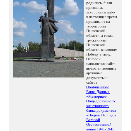
родились, были
призваны,
захоронены либо
в настоящее время
проживают на
территории
Пензенской
области, а также
труженикам
Пензенской
области, ковавшим
Победу в тылу.
Основой
наполнения сайта
являются военные
архивные
документы с
сайтов
Обобщенного
Банка Данных
«Мемориал»
,
Общедоступного
электронного
банка документов
«Подвиг Народа в
Великой
Отечественной
войне 1941-1945