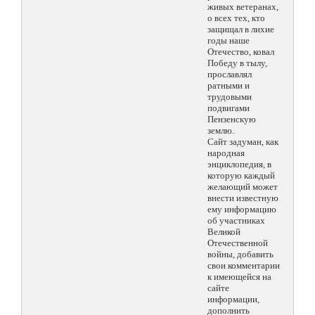
живых ветеранах,
о всех тех, кто
защищал в лихие
годы наше
Отечество, ковал
Победу в тылу,
прославлял
ратными и
трудовыми
подвигами
Пензенскую
землю.
Сайт задуман, как
народная
энциклопедия, в
которую каждый
желающий может
внести известную
ему информацию
об участниках
Великой
Отечественной
войны, добавить
свои комментарии
к имеющейся на
сайте
информации,
дополнить