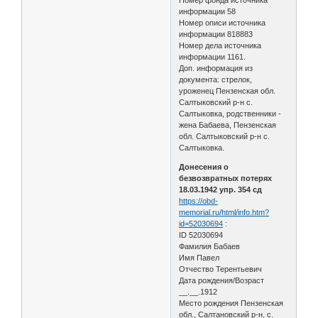
информации 58
Номер описи источника
информации 818883
Номер дела источника
информации 1161.
Доп. информация из
документа: стрелок,
уроженец Пензенская обл.
Салтыковский р-н с.
Салтыковка, родственники -
жена Бабаева, Пензенская
обл. Салтыковский р-н с.
Салтыковка.
Донесения о
безвозвратных потерях
18.03.1942 упр. 354 сд
https://obd-
memorial.ru/html/info.htm?
id=52030694
:
ID 52030694
Фамилия Бабаев
Имя Павел
Отчество Терентьевич
Дата рождения/Возраст
__.__.1912
Место рождения Пензенская
обл., Салтановский р-н, с.