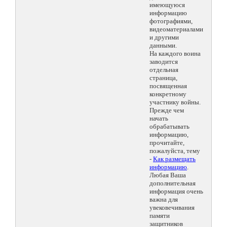
имеющуюся
информацию
фотографиями,
видеоматериалами
и другими
данными.
На каждого воина
заводится
отдельная
страница,
посвященная
конкретному
участнику войны.
Прежде чем
начать
обрабатывать
информацию,
прочитайте,
пожалуйста, тему
-
Как размещать
информацию
.
Любая Ваша
дополнительная
информация очень
важна для
увековечивания
памяти
защитников