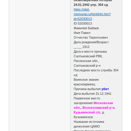
24.01.1942 упр. 354 сд
https://obd-
memorial.ru/html/info.htm?
id=52030013
:
ID 52030013
Фамилия Бабаев
Имя Павел
Отчество Терентьевич
Дата рождения/Возраст
__.__.1912
Дата и место призыва
Салтыковский РВК,
Пензенская обл.,
Салтыковский р-н
Последнее место службы 354
сд
Воинское звание
красноармеец
Причина выбытия
убит
Дата выбытия 31.12.1941
Первичное место
захоронения
Московская
обл., Волоколамский р-н,
Кузьминский с/с,
д.
Кузьминское
Название источника
донесения ЦАМО
Номер фонда источника