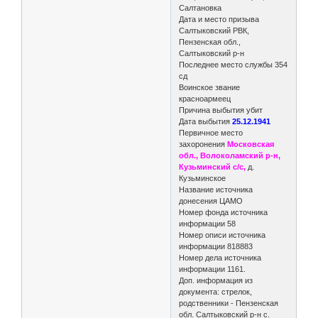
Салтановка
Дата и место призыва
Салтыковский РВК,
Пензенская обл.,
Салтыковский р-н
Последнее место службы 354
сд
Воинское звание
красноармеец
Причина выбытия убит
Дата выбытия
25.12.1941
Первичное место
захоронения
Московская
обл., Волоколамский р-н,
Кузьминский с/с,
д.
Кузьминское
Название источника
донесения ЦАМО
Номер фонда источника
информации 58
Номер описи источника
информации 818883
Номер дела источника
информации 1161.
Доп. информация из
документа: стрелок,
родственники - Пензенская
обл. Салтыковский р-н с.