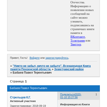
Отечества.
Информацию о
появлении новых
сообщений на
сайте можно
узнавать,
подписавшись на
страничках книги
памяти в
ВКонтакте
,
Телеграмм
или
Твиттер
.
Привет, Гость!
Войдите
или
зарегистрируйтесь
.
»
"Никто не забыт, ничто не забыто". Всенародная Книга
памяти Пензенской области.
»
Земетчинский район
»
Бабаев Павел Терентьевич
Страница:
1
Бабаев Павел Терентьевич
Поделиться
2020-
1
Стрельцов К.Г.
01-10 15:27:56
Активный участник
Информация из Книги
Зарегистрирован
: 2018-09-19