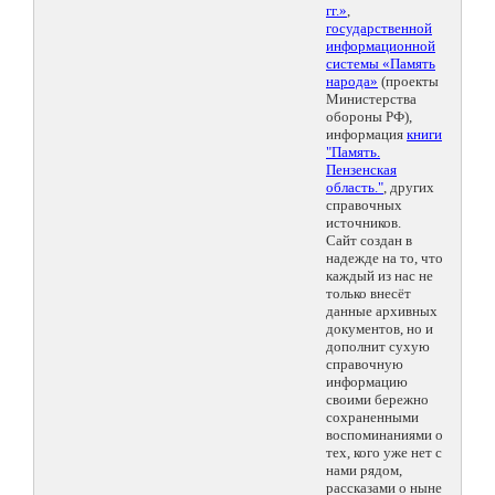
гг.»
,
государственной
информационной
системы «Память
народа»
(проекты
Министерства
обороны РФ),
информация
книги
"Память.
Пензенская
область."
, других
справочных
источников.
Сайт создан в
надежде на то, что
каждый из нас не
только внесёт
данные архивных
документов, но и
дополнит сухую
справочную
информацию
своими бережно
сохраненными
воспоминаниями о
тех, кого уже нет с
нами рядом,
рассказами о ныне