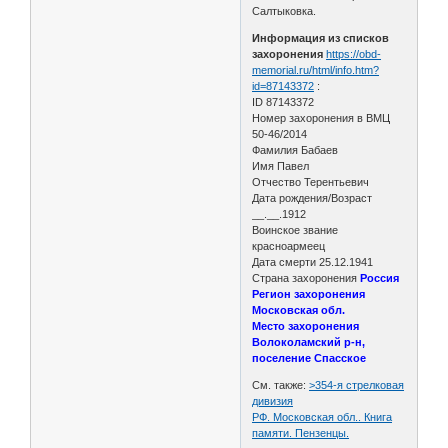
Салтыковка.
Информация из списков
захоронения
https://obd-
memorial.ru/html/info.htm?
id=87143372
:
ID 87143372
Номер захоронения в ВМЦ
50-46/2014
Фамилия Бабаев
Имя Павел
Отчество Терентьевич
Дата рождения/Возраст
__.__.1912
Воинское звание
красноармеец
Дата смерти 25.12.1941
Страна захоронения
Россия
Регион захоронения
Московская обл.
Место захоронения
Волоколамский р-н,
поселение Спасское
См. также:
>354-я стрелковая
дивизия
РФ. Московская обл.. Книга
памяти. Пензенцы.