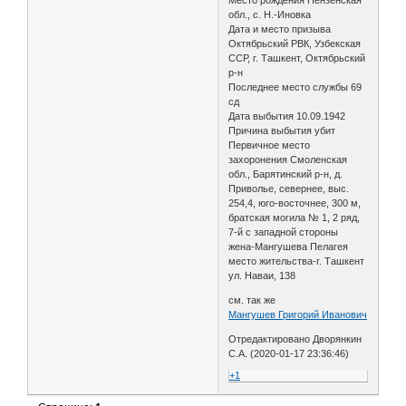
обл., с. Н.-Иновка
Дата и место призыва
Октябрьский РВК, Узбекская
ССР, г. Ташкент, Октябрьский
р-н
Последнее место службы 69
сд
Дата выбытия 10.09.1942
Причина выбытия убит
Первичное место
захоронения Смоленская
обл., Барятинский р-н, д.
Приволье, севернее, выс.
254,4, юго-восточнее, 300 м,
братская могила № 1, 2 ряд,
7-й с западной стороны
жена-Мангушева Пелагея
место жительства-г. Ташкент
ул. Наваи, 138
см. так же
Мангушев Григорий Иванович
Отредактировано Дворянкин
С.А. (2020-01-17 23:36:46)
+1