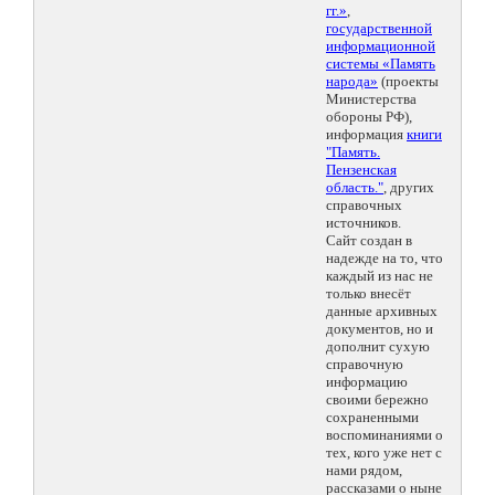
гг.»
,
государственной
информационной
системы «Память
народа»
(проекты
Министерства
обороны РФ),
информация
книги
"Память.
Пензенская
область."
, других
справочных
источников.
Сайт создан в
надежде на то, что
каждый из нас не
только внесёт
данные архивных
документов, но и
дополнит сухую
справочную
информацию
своими бережно
сохраненными
воспоминаниями о
тех, кого уже нет с
нами рядом,
рассказами о ныне