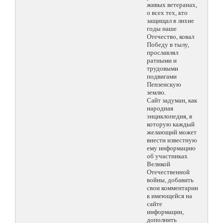
живых ветеранах,
о всех тех, кто
защищал в лихие
годы наше
Отечество, ковал
Победу в тылу,
прославлял
ратными и
трудовыми
подвигами
Пензенскую
землю.
Сайт задуман, как
народная
энциклопедия, в
которую каждый
желающий может
внести известную
ему информацию
об участниках
Великой
Отечественной
войны, добавить
свои комментарии
к имеющейся на
сайте
информации,
дополнить