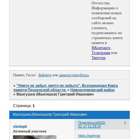
Отечества.
Информацию о
появлении новых
сообщений на
сайте можно
узнавать,
подписавшись на
страничках книги
памяти в
ВКонтакте
,
Телеграмм
или
Твиттер
.
Привет, Гость!
Войдите
или
зарегистрируйтесь
.
»
"Никто не забыт, ничто не забыто". Всенародная Книга
памяти Пензенской области.
»
Нижнеломовский район
»
Мангушев (Мангишев) Григорий Иванович
Страница:
1
Мангушев (Мангишев) Григорий Иванович
Поделиться
2020-
1
sledopit
01-17 21:29:24
Активный участник
https://pamyat-