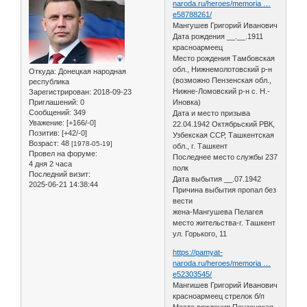
naroda.ru/heroes/memoria …
e58788261/
Мангушев Григорий Иванович
Дата рождения __.__.1911
красноармеец
Место рождения Тамбовская
обл., Нижнемолотовский р-н
Откуда:
Донецкая народная
(возможно Пензенская обл.,
республика
Нижне-Ломовский р-н с. Н.-
Зарегистрирован
: 2018-09-23
Приглашений:
0
Иновка)
Сообщений:
349
Дата и место призыва
Уважение:
[+166/-0]
22.04.1942 Октябрьский РВК,
Позитив:
[+42/-0]
Узбекская ССР, Ташкентская
Возраст:
48
[1978-05-19]
обл., г. Ташкент
Провел на форуме:
Последнее место службы 237
4 дня 2 часа
полк
Последний визит:
Дата выбытия __.07.1942
2025-06-21 14:38:44
Причина выбытия пропал без
вести
жена-Мангушева Пелагея
место жительства-г. Ташкент
ул. Горького, 11
https://pamyat-
naroda.ru/heroes/memoria …
e52303545/
Мангишев Григорий Иванович
красноармеец стрелок б/п
Место рождения Пензенская