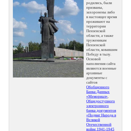
родились, были
призваны,
захоронены либо
в настоящее время
проживают на
территории
Пензенской
области, а также
труженикам
Пензенской
области, ковавшим
Победу в тылу.
Основой
наполнения сайта
являются военные
архивные
документы с
сайтов
Обобщенного
Банка Данных
«Мемориал»
,
Общедоступного
электронного
банка документов
«Подвиг Народа в
Великой
Отечественной
войне 1941-1945