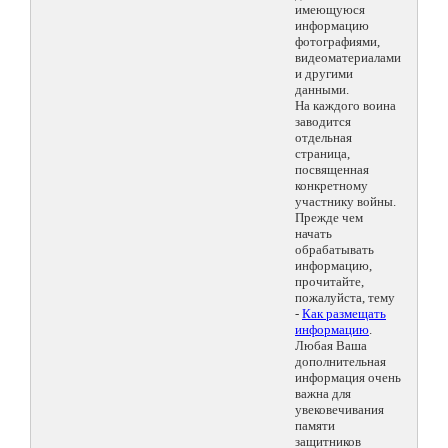
имеющуюся
информацию
фотографиями,
видеоматериалами
и другими
данными.
На каждого воина
заводится
отдельная
страница,
посвященная
конкретному
участнику войны.
Прежде чем
начать
обрабатывать
информацию,
прочитайте,
пожалуйста, тему
-
Как размещать
информацию
.
Любая Ваша
дополнительная
информация очень
важна для
увековечивания
памяти
защитников