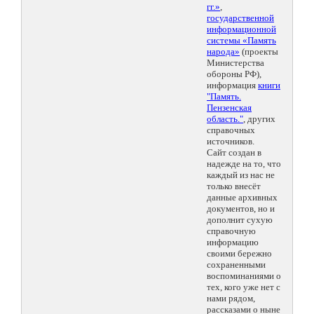
гг.»
,
государственной
информационной
системы «Память
народа»
(проекты
Министерства
обороны РФ),
информация
книги
"Память.
Пензенская
область."
, других
справочных
источников.
Сайт создан в
надежде на то, что
каждый из нас не
только внесёт
данные архивных
документов, но и
дополнит сухую
справочную
информацию
своими бережно
сохраненными
воспоминаниями о
тех, кого уже нет с
нами рядом,
рассказами о ныне