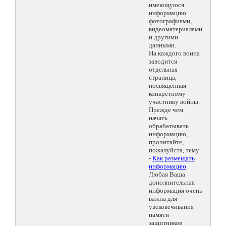
имеющуюся
информацию
фотографиями,
видеоматериалами
и другими
данными.
На каждого воина
заводится
отдельная
страница,
посвященная
конкретному
участнику войны.
Прежде чем
начать
обрабатывать
информацию,
прочитайте,
пожалуйста, тему
-
Как размещать
информацию
.
Любая Ваша
дополнительная
информация очень
важна для
увековечивания
памяти
защитников