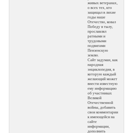
живых ветеранах,
о всех тех, кто
защищал в лихие
годы наше
Отечество, ковал
Победу в тылу,
прославлял
ратными и
трудовыми
подвигами
Пензенскую
землю.
Сайт задуман, как
народная
энциклопедия, в
которую каждый
желающий может
внести известную
ему информацию
об участниках
Великой
Отечественной
войны, добавить
свои комментарии
к имеющейся на
сайте
информации,
дополнить