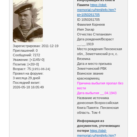
Памяти
https://obd-
memorial.ru/html/info.htm?
id=1050261705
ID 1050261705
Фамилия Корнеев
Имя Захар
Отчество Степанович
Дата рождения/Возраст
__.__.1919
Зарегистрирован
: 2011-12-19
Место рождения Пензенская
Приглашений:
0
обл., Земетчинский р-н, с.
Сообщений:
7272
Вяземка
Уважение:
[+1145/-0]
Дата и место призыва
Позитив:
[+20/-0]
Земетчинский РВК
Возраст:
75
[1951-06-24]
Провел на форуме:
Воинское звание
3 месяца 29 дней
красноармеец
Последний визит:
Причина выбытия пропал без
2026-05-18 16:05:49
вести
Дата выбытия __.04.1943
Название источника
донесения Всероссийская
Книга Памяти. Пензенская
область. Том 4
Информация из
документов, уточняющих
потери
https://obd-
memorial.ru/html/info.htm?