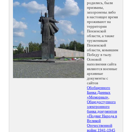
родились, были
призваны,
захоронены либо
в настоящее время
проживают на
территории
Пензенской
области, а также
труженикам
Пензенской
области, ковавшим
Победу в тылу.
Основой
наполнения сайта
являются военные
архивные
документы с
сайтов
Обобщенного
Банка Данных
«Мемориал»
,
Общедоступного
электронного
банка документов
«Подвиг Народа в
Великой
Отечественной
войне 1941-1945