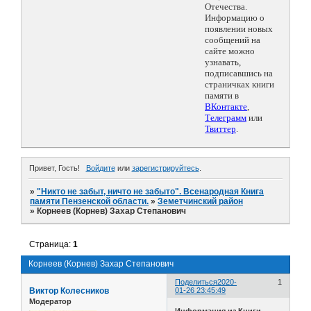
Отечества.
Информацию о
появлении новых
сообщений на
сайте можно
узнавать,
подписавшись на
страничках книги
памяти в
ВКонтакте
,
Телеграмм
или
Твиттер
.
Привет, Гость!
Войдите
или
зарегистрируйтесь
.
»
"Никто не забыт, ничто не забыто". Всенародная Книга
памяти Пензенской области.
»
Земетчинский район
»
Корнеев (Корнев) Захар Степанович
Страница:
1
Корнеев (Корнев) Захар Степанович
Поделиться
2020-
1
Виктор Колесников
01-26 23:45:49
Модератор
Информация из Книги