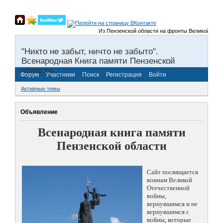
Из Пензенской области на фронты Великой Отечест
"Никто не забыт, ничто не забыто".
Всенародная Книга памяти Пензенской
области.
Форум
Участники
Поиск
Регистрация
Войти
Активные темы
Объявление
Всенародная книга памяти
Пензенской области
Сайт посвящается
воинам Великой
Отечественной
войны,
вернувшимся и не
вернувшимся с
войны, которые