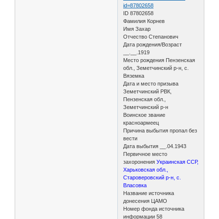
id=87802658
ID 87802658
Фамилия Корнев
Имя Захар
Отчество Степанович
Дата рождения/Возраст
__.__.1919
Место рождения Пензенская
обл., Земетчинский р-н, с.
Вяземка
Дата и место призыва
Земетчинский РВК,
Пензенская обл.,
Земетчинский р-н
Воинское звание
красноармеец
Причина выбытия пропал без
вести
Дата выбытия __.04.1943
Первичное место
захоронения
Украинская ССР,
Харьковская обл.,
Староверовский р-н, с.
Власовка
Название источника
донесения ЦАМО
Номер фонда источника
информации 58