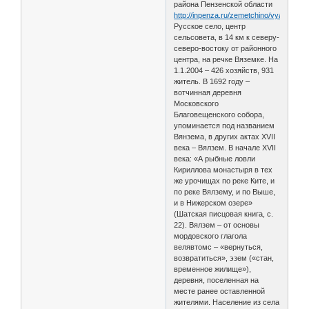
района Пензенской области
http://inpenza.ru/zemetchino/vyazemka
Русское село, центр
сельсовета, в 14 км к северу-
северо-востоку от районного
центра, на речке Вяземке. На
1.1.2004 – 426 хозяйств, 931
житель. В 1692 году –
вотчинная деревня
Московского
Благовещенского собора,
упоминается под названием
Вянзема, в других актах XVII
века – Вялзем. В начале XVII
века: «А рыбные ловли
Кириллова монастыря в тех
же урочищах по реке Ките, и
по реке Вялзему, и по Выше,
и в Нижерском озере»
(Шатская писцовая книга, с.
22). Вялзем – от основы
мордовского глагола
велявтомс – «вернуться,
возвратиться», эзем («стан,
временное жилище»),
деревня, поселенная на
месте ранее оставленной
жителями. Население из села