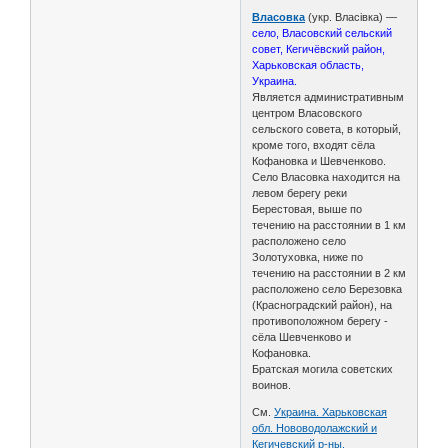
Власовка
(укр. Власівка) —
село, Власовский сельский
совет, Кегичёвский район,
Харьковская область,
Украина.
Является административным
центром Власовского
сельского совета, в который,
кроме того, входят сёла
Кофановка и Шевченково.
Село Власовка находится на
левом берегу реки
Берестовая, выше по
течению на расстоянии в 1 км
расположено село
Золотуховка, ниже по
течению на расстоянии в 2 км
расположено село Березовка
(Красноградский район), на
противоположном берегу -
сёла Шевченково и
Кофановка.
Братская могила советских
воинов.
См.
Украина. Харьковская
обл. Нововодолажский и
Кегичевский р-ны.