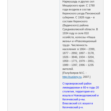
Нармушадь и других сел
Мещерского края. С 1780
года входила в состав
Керенского уезда Пензенской
губернии. С 1928 года – в
составе Керенского
(Вадинского) района
Средневолжской области. В
1934 году в селе 810
хозяйств, колхозы «Наша
жизнь» и «Революционный
труд». Численность
населения: в 1864 – 2399,
1877 – 2892, 1897 – 3178,
1926 – 3846, 1934 – 3204,
1959 – 1771, 1979 – 2051,
1989 – 1397, 1996 – 1235
жителей.
[Полубояров М.С. -
http://suslony.ru
, 2007.]
Староверовский район
ликвидирован в 60-е годы 20
столетия, территория его
вошла в Нововодолажский и
Кегичевский р-ны.
Власовский с/с вошел в
Кегичевский р-н.