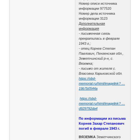
Номер описи источника
информации 977520
Номер дела источника
информации 3123
Дополнительная
информация
- письменная связь
прекратилась в феврале
1943 г.;
- отец Корнев Степан
Павлович, Пензенская обл.,
Земетчинский р-н, с.
Вяземка;
- письмо от жителя с.
Власовка Харьковской обл.
https://obd-
memorial.ru/html/imagelink? …
19b7b0544a
https://obd-
memorial.ru/html/imagelink? …
d929792da4
По информации из письма
Корнев Захар Степанович
погиб в феврале 1943 г.
ВЯЗЕМКА
Земетчинского