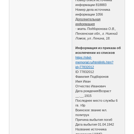
информации 818883
Номер дела источника
информации 1056
Дополнительная
информация
- мать Подборонова О.В.,
Пензенская обл., г. Нижний
Ломов, ул. Ленина, 18.
Информация из приказа об
исключении из списков
https://obd-
memorial.ru/html/info.htm?
id=77832012
ID 77832012
Фамилия Подборонов
Имя Иван
Отчество Иванович
Дата рождения/Возраст
__.__.1915
Последнее место службы 6
гв. тбр
Воинское звание мл.
политрук
Причина выбытия погиб
Дата выбытия 01.04.1942
Название источника
донесения ЦАМО