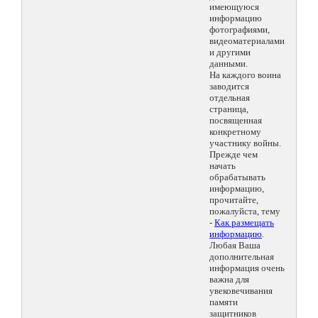
имеющуюся
информацию
фотографиями,
видеоматериалами
и другими
данными.
На каждого воина
заводится
отдельная
страница,
посвященная
конкретному
участнику войны.
Прежде чем
начать
обрабатывать
информацию,
прочитайте,
пожалуйста, тему
-
Как размещать
информацию
.
Любая Ваша
дополнительная
информация очень
важна для
увековечивания
памяти
защитников