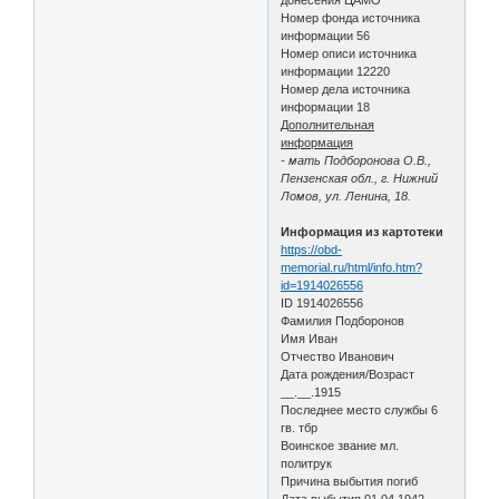
Номер фонда источника
информации 56
Номер описи источника
информации 12220
Номер дела источника
информации 18
Дополнительная
информация
- мать Подборонова О.В.,
Пензенская обл., г. Нижний
Ломов, ул. Ленина, 18.
Информация из картотеки
https://obd-
memorial.ru/html/info.htm?
id=1914026556
ID 1914026556
Фамилия Подборонов
Имя Иван
Отчество Иванович
Дата рождения/Возраст
__.__.1915
Последнее место службы 6
гв. тбр
Воинское звание мл.
политрук
Причина выбытия погиб
Дата выбытия 01.04.1942