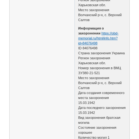
Харьковская обл.
Место захоронения
Волчанский р-н, с. Верхний
Салтов
Информация о
захоронении
https://obd-
memorial.ru/html/info.htm?
id=84076498
ID 84076498
Страна захоронения Украина
Регион захоронения
Харьковская обл.
Номер захоронения в ВМЦ
ЗУ380-21-521
Место захоронения
Волчанский р-н, с. Верхний
Салтов
Дата создания современного
места захоронения
15.03.1942
Дата последнего захоронения
15.03.1942
Вид захоронения братская
могила
Состояние захоронения
хорошее
Количество могил 1