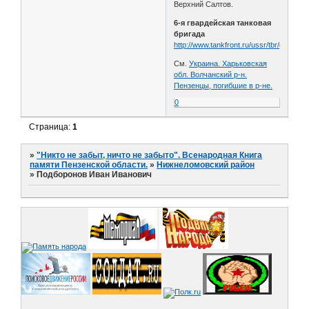
Верхний Салтов.
6-я гвардейская танковая
бригада
http://www.tankfront.ru/ussr/tbr/gvtbr06.
См.
Украина. Харьковская
обл. Волчанский р-н.
Пензенцы, погибшие в р-не.
0
Страница:
1
»
"Никто не забыт, ничто не забыто". Всенародная Книга
памяти Пензенской области.
»
Нижнеломовский район
»
Подборонов Иван Иванович