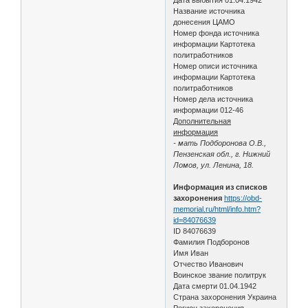
Название источника
донесения ЦАМО
Номер фонда источника
информации Картотека
политработников
Номер описи источника
информации Картотека
политработников
Номер дела источника
информации 012-46
Дополнительная
информация
- мать Подборонова О.В.,
Пензенская обл., г. Нижний
Ломов, ул. Ленина, 18.
Информация из списков
захоронения
https://obd-
memorial.ru/html/info.htm?
id=84076639
ID 84076639
Фамилия Подборонов
Имя Иван
Отчество Иванович
Воинское звание политрук
Дата смерти 01.04.1942
Страна захоронения Украина
Регион захоронения