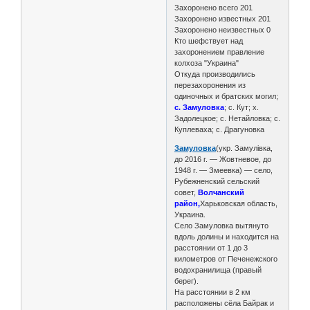
Захоронено всего 201
Захоронено известных 201
Захоронено неизвестных 0
Кто шефствует над
захоронением правление
колхоза "Украина"
Откуда производились
перезахоронения из
одиночных и братских могил;
с. Замуловка
; с. Кут; х.
Задолецкое; с. Нетайловка; с.
Куплеваха; с. Драгуновка
Замуловка
(укр. Замулівка,
до 2016 г. — Жовтневое, до
1948 г. — Змеевка) — село,
Рубежненский сельский
совет,
Волчанский
район,
Харьковская область,
Украина.
Село Замуловка вытянуто
вдоль долины и находится на
расстоянии от 1 до 3
километров от Печенежского
водохранилища (правый
берег).
На расстоянии в 2 км
расположены сёла Байрак и