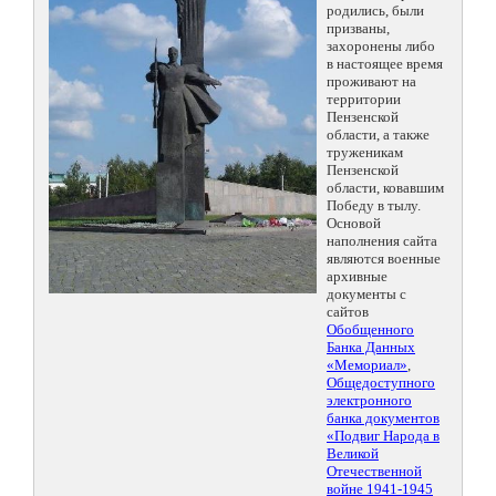
родились, были
призваны,
захоронены либо
в настоящее время
проживают на
территории
Пензенской
области, а также
труженикам
Пензенской
области, ковавшим
Победу в тылу.
Основой
наполнения сайта
являются военные
архивные
документы с
сайтов
Обобщенного
Банка Данных
«Мемориал»
,
Общедоступного
электронного
банка документов
«Подвиг Народа в
Великой
Отечественной
войне 1941-1945