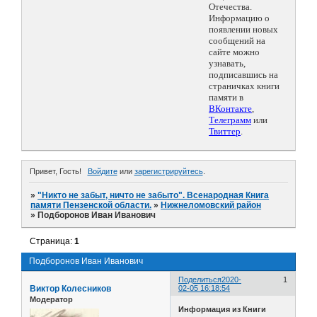
Отечества.
Информацию о
появлении новых
сообщений на
сайте можно
узнавать,
подписавшись на
страничках книги
памяти в
ВКонтакте
,
Телеграмм
или
Твиттер
.
Привет, Гость!
Войдите
или
зарегистрируйтесь
.
»
"Никто не забыт, ничто не забыто". Всенародная Книга
памяти Пензенской области.
»
Нижнеломовский район
»
Подборонов Иван Иванович
Страница:
1
Подборонов Иван Иванович
Поделиться
2020-
1
Виктор Колесников
02-05 16:18:54
Модератор
Информация из Книги