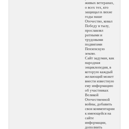
живых ветеранах,
о всех тех, кто
защищал в лихие
годы наше
Отечество, ковал
Победу в тылу,
прославлял
ратными и
трудовыми
подвигами
Пензенскую
землю.
Сайт задуман, как
народная
энциклопедия, в
которую каждый
желающий может
внести известную
ему информацию
об участниках
Великой
Отечественной
войны, добавить
свои комментарии
к имеющейся на
сайте
информации,
дополнить