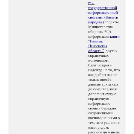
гг.»
,
государственной
информационной
системы «Память
народа»
(проекты
Министерства
обороны РФ),
информация
книги
"Память.
Пензенская
область."
, других
справочных
источников.
Сайт создан в
надежде на то, что
каждый из нас не
только внесёт
данные архивных
документов, но и
дополнит сухую
справочную
информацию
своими бережно
сохраненными
воспоминаниями о
тех, кого уже нет с
нами рядом,
рассказами о ныне