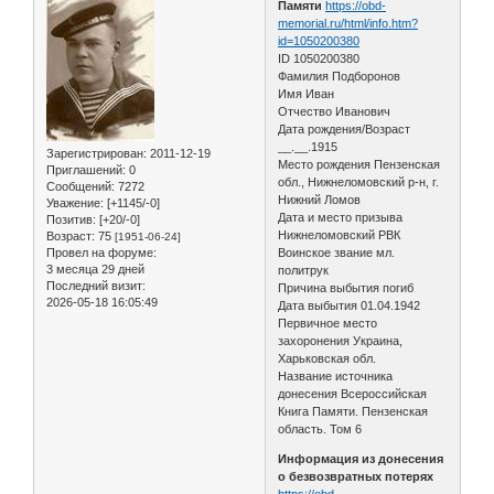
Памяти
https://obd-
memorial.ru/html/info.htm?
id=1050200380
ID 1050200380
Фамилия Подборонов
Имя Иван
Отчество Иванович
Дата рождения/Возраст
__.__.1915
Зарегистрирован
: 2011-12-19
Место рождения Пензенская
Приглашений:
0
обл., Нижнеломовский р-н, г.
Сообщений:
7272
Нижний Ломов
Уважение:
[+1145/-0]
Дата и место призыва
Позитив:
[+20/-0]
Нижнеломовский РВК
Возраст:
75
[1951-06-24]
Провел на форуме:
Воинское звание мл.
3 месяца 29 дней
политрук
Последний визит:
Причина выбытия погиб
2026-05-18 16:05:49
Дата выбытия 01.04.1942
Первичное место
захоронения Украина,
Харьковская обл.
Название источника
донесения Всероссийская
Книга Памяти. Пензенская
область. Том 6
Информация из донесения
о безвозвратных потерях
https://obd-