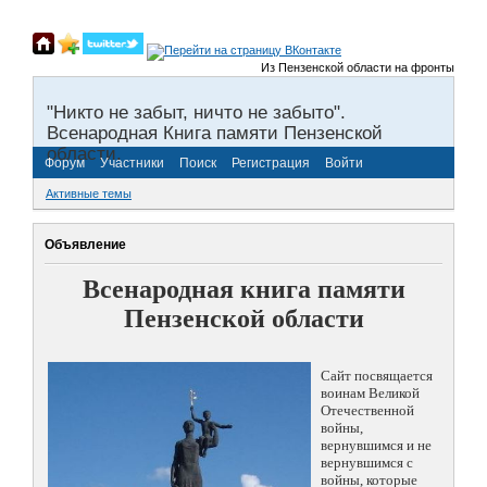
Из Пензенской области на фронты Великой
"Никто не забыт, ничто не забыто".
Всенародная Книга памяти Пензенской
области.
Форум
Участники
Поиск
Регистрация
Войти
Активные темы
Объявление
Всенародная книга памяти
Пензенской области
Сайт посвящается
воинам Великой
Отечественной
войны,
вернувшимся и не
вернувшимся с
войны, которые