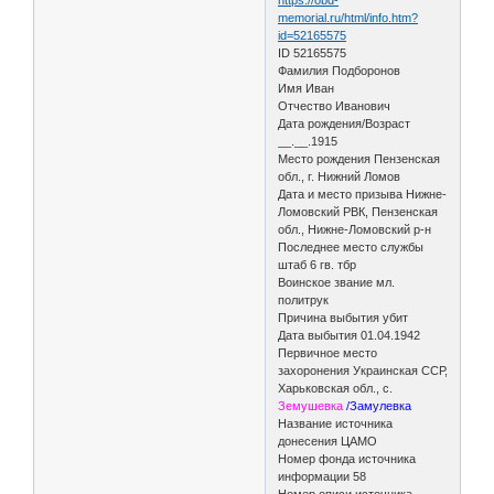
memorial.ru/html/info.htm?
id=52165575
ID 52165575
Фамилия Подборонов
Имя Иван
Отчество Иванович
Дата рождения/Возраст
__.__.1915
Место рождения Пензенская
обл., г. Нижний Ломов
Дата и место призыва Нижне-
Ломовский РВК, Пензенская
обл., Нижне-Ломовский р-н
Последнее место службы
штаб 6 гв. тбр
Воинское звание мл.
политрук
Причина выбытия убит
Дата выбытия 01.04.1942
Первичное место
захоронения Украинская ССР,
Харьковская обл., с.
Земушевка
/Замулевка
Название источника
донесения ЦАМО
Номер фонда источника
информации 58
Номер описи источника